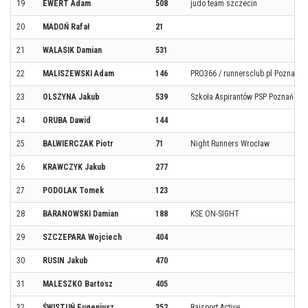
19
EWERT Adam
508
judo team szczecin
20
MADOŃ Rafał
21
21
WALASIK Damian
531
22
MALISZEWSKI Adam
146
PRO366 / runnersclub.pl Poznań /
23
OLSZYNA Jakub
539
Szkoła Aspirantów PSP Poznań
24
ORUBA Dawid
144
25
BALWIERCZAK Piotr
71
Night Runners Wrocław
26
KRAWCZYK Jakub
277
27
PODOLAK Tomek
123
28
BARANOWSKI Damian
188
KSE ON-SIGHT
29
SZCZEPARA Wojciech
404
30
RUSIN Jakub
470
31
MALESZKO Bartosz
405
32
ŚWISTUŃ Eugeniusz
352
Rajsport Active