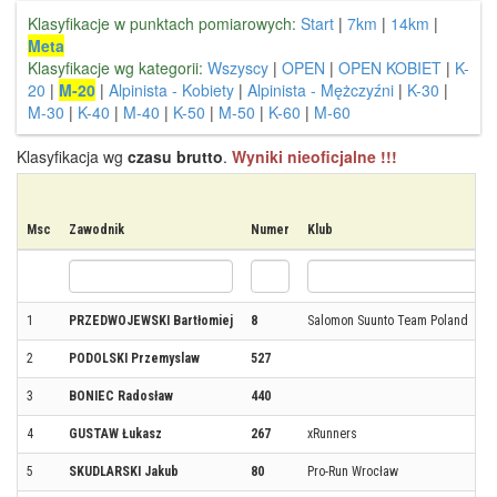
Klasyfikacje w punktach pomiarowych:
Start
|
7km
|
14km
|
Meta
Klasyfikacje wg kategorii:
Wszyscy
|
OPEN
|
OPEN KOBIET
|
K-
20
|
M-20
|
Alpinista - Kobiety
|
Alpinista - Mężczyźni
|
K-30
|
M-30
|
K-40
|
M-40
|
K-50
|
M-50
|
K-60
|
M-60
Klasyfikacja wg
czasu brutto
.
Wyniki nieoficjalne !!!
Msc
Zawodnik
Numer
Klub
1
PRZEDWOJEWSKI Bartłomiej
8
Salomon Suunto Team Poland
2
PODOLSKI Przemyslaw
527
3
BONIEC Radosław
440
4
GUSTAW Łukasz
267
xRunners
5
SKUDLARSKI Jakub
80
Pro-Run Wrocław