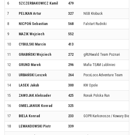
6
SZCZERBAKOWICZ Kamil
479
7
PELIKAN Artur
327
NGB Kłobuck
8
NICPOŃ Sebastian
568
Falstart Rudniki
9
MAZIK Wojciech
552
10
CYBULSKI Marcin
413
11
GRABIŃSKI Wojciech
272
gRUNwald Team Poznań
12
GRUND Marek
296
Mafia TEAM Lubliniec
13
URBAŃSKI Leszek
264
PocoLoco Adventure Team
14
LASEK Jakub
300
KW Opole
15
ZAWOJAK Aleksader
425
Ronak Polska Run
16
OMIELJANIUK Konrad
325
17
BIELA Konrad
233
GOPR Karkonosze / Kowary Biegają
18
LEWANDOWSKI Piotr
339