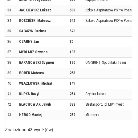
33
JACKIEWICZ Łukasz
538
Szkoła Aspirantów PSP w Poznaniu
34
KOŚCIŃSKI Mateusz
542
Szkoła Aspiratnów PSP w Poznaniu
35
SAFARYN Dariusz
520
36
CZARNY Jan
30
37
MYDLARZ Szymon
108
38
BARANOWSKI Szymon
190
ON-SIGHT, Spuchlaki Team
39
BOREK Mateusz
253
40
WLAZŁOWSKI Michał
141
41
KUPKA Bazyl
254
Szybka kupka
42
BŁACHOWIAK Jakub
388
Strefasportu.pl MW Invest
43
HEROD Maciej
259
xRunners
Znaleziono 43 wynik(ów)