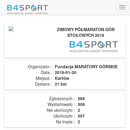
Tog
navi
ZIMOWY PÓŁMARATON GÓR
STOŁOWYCH 2018
Organizator :
Fundacja MARATONY GÓRSKIE
Data :
2018-01-20
Miejsce :
Karłów
Dystans :
21 km
Zgłoszonych :
569
Wystartowało :
509
Nie ukończyło :
2
Ukończyło :
507
Na trasie :
2