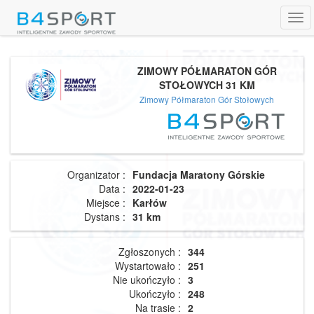
Tog
navi
ZIMOWY PÓŁMARATON GÓR
STOŁOWYCH 31 KM
Zimowy Półmaraton Gór Stołowych
Organizator :
Fundacja Maratony Górskie
Data :
2022-01-23
Miejsce :
Karłów
Dystans :
31 km
Zgłoszonych :
344
Wystartowało :
251
Nie ukończyło :
3
Ukończyło :
248
Na trasie :
2