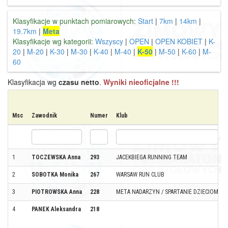
Klasyfikacje w punktach pomiarowych:
Start
|
7km
|
14km
|
19.7km
|
Meta
Klasyfikacje wg kategorii:
Wszyscy
|
OPEN
|
OPEN KOBIET
|
K-
20
|
M-20
|
K-30
|
M-30
|
K-40
|
M-40
|
K-50
|
M-50
|
K-60
|
M-
60
Klasyfikacja wg
czasu netto
.
Wyniki nieoficjalne !!!
Msc
Zawodnik
Numer
Klub
1
TOCZEWSKA Anna
293
JACEKBIEGA RUNNING TEAM
2
SOBOTKA Monika
267
WARSAW RUN CLUB
3
PIOTROWSKA Anna
228
META NADARZYN / SPARTANIE DZIECIOM
4
PANEK Aleksandra
218