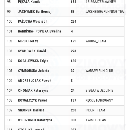
98
PĘKALA Kamila
184
#BIEGAJZESŁAWKIEM
99
JACHYMEK Bartłomiej
88
JACEKBIEGA RUNNING TEAM
100
PAŻUCHA Wojciech
224
101
BABIŃSKA- POPIŁKA Ewelina
4
102
MIRSKI Jerzy
191
WKURW_TEAM
103
SYCHOWSKI Dawid
273
104
KORALEWSKA Edyta
130
105
CYMBORSKA Jolanta
32
WARSAW RUN CLUB
106
ANDRZEJCZAK Paweł
3
107
CHOMIAK Katarzyna
24
BIEGAJ W JEDLINIE
108
KOWALCZYK Paweł
137
KĘCKIE HARPAGANY
109
SIKORSKI Dariusz
260
INSERT TEAM
110
WIECZOREK Katarzyna
308
TWISTERTEAM