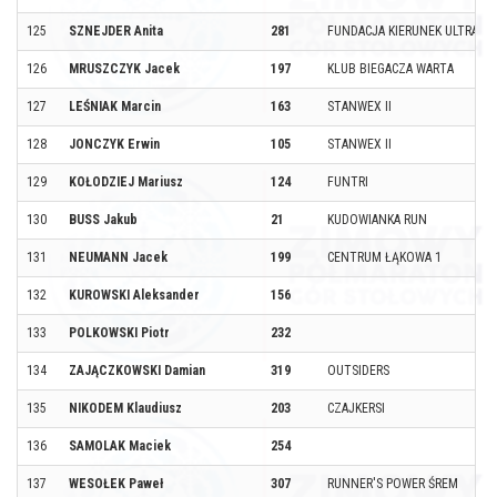
125
SZNEJDER Anita
281
FUNDACJA KIERUNEK ULTRA
126
MRUSZCZYK Jacek
197
KLUB BIEGACZA WARTA
127
LEŚNIAK Marcin
163
STANWEX II
128
JONCZYK Erwin
105
STANWEX II
129
KOŁODZIEJ Mariusz
124
FUNTRI
130
BUSS Jakub
21
KUDOWIANKA RUN
131
NEUMANN Jacek
199
CENTRUM ŁĄKOWA 1
132
KUROWSKI Aleksander
156
133
POLKOWSKI Piotr
232
134
ZAJĄCZKOWSKI Damian
319
OUTSIDERS
135
NIKODEM Klaudiusz
203
CZAJKERSI
136
SAMOLAK Maciek
254
137
WESOŁEK Paweł
307
RUNNER'S POWER ŚREM