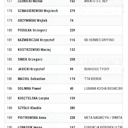
177
LEDNICKI Michał
162
ARVATO S.C. REP
178
SZMAGIEREWSKI Wojciech
279
179
GRZYWIŃSKI Wojtek
74
180
PODULKA Grzegorz
229
181
KAŹMIERCZAK Krzysztof
116
KB HERMES GRYFINO
182
KOSTRZEWSKI Maciej
132
183
SIWEK Grzegorz
338
184
JASICKI Krzysztof
99
RUNHOGS TYCHY
185
MACIOŁ Sebastian
174
TTA BIERUŃ
186
DOLIWKA Paweł
40
LUBAWA KOCHA BIEGAĆ/BIEGA
187
KUSZTELSKA Lucyna
159
188
SZYDŁO Klaudia
285
189
PIOTROWSKA Anna
228
META NADARZYN / SPARTANIE
190
ŁOBASIUK Iwona
167
FUNDACJA KIERUNEK ULTRA