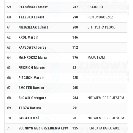
59
PTASIŃSKI Tomasz
237
CZAJKERSI
60
TELEJKO Łukasz
290
RUN BYDGOSZCZ
61
NIEDZIELAK Łukasz
200
BHT PETRA PŁOCK
62
KRÓL Marcin
146
63
KAPŁOWSKI Jerzy
112
64
MAJ-ROKSZ Maria
176
MAJA TEAM
65
FRIDRICH Marcin
52
66
PIECUCH Marcin
225
67
SMOTER Damian
265
68
SŁOWIK Grzegorz
264
NIE WIEM GDZIE JESTEM
69
TĘCZA Dariusz
291
70
JASIAK Karol
98
NIE WIEM GDZIE JESTEM
71
BLONDYN BEZ GRZEBIENIA Łysy
125
PERFEKTA KARŁOWICE