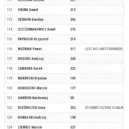
111
SZCZUKA Leszek
337
112
ORUBA Dawid
213
113
SERAFIN Ewelina
256
114
SZCZERBAKOWICZ Kamil
275
115
PAPROCKI Krzysztof
219
116
WOŹNIAK Paweł
317
LESZ NO LIMITS RUNNERS
117
ROGÓRZ Andrzej
242
118
ZAWADKA Darek
322
119
MOKRYCKI Krystian
195
120
KONIUSZKO Marcin
127
121
GAWRON Bartłomiej
58
122
RZEŹNICZEK Anna
252
STOWARZYSZENIE DZIAŁAMY 
123
KOWALSKI Andrzej
138
124
ZIEWIEC Marcin
327