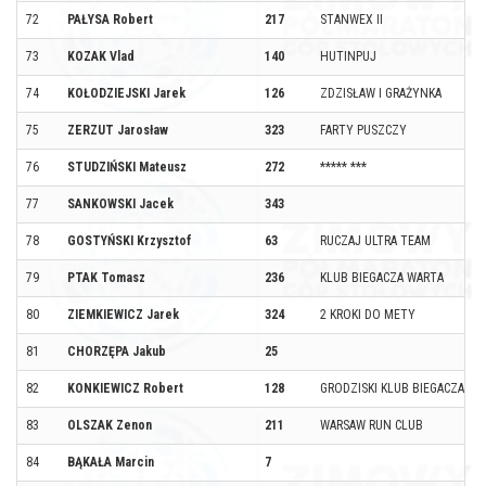
72
PAŁYSA Robert
217
STANWEX II
73
KOZAK Vlad
140
HUTINPUJ
74
KOŁODZIEJSKI Jarek
126
ZDZISŁAW I GRAŻYNKA
75
ZERZUT Jarosław
323
FARTY PUSZCZY
76
STUDZIŃSKI Mateusz
272
***** ***
77
SANKOWSKI Jacek
343
78
GOSTYŃSKI Krzysztof
63
RUCZAJ ULTRA TEAM
79
PTAK Tomasz
236
KLUB BIEGACZA WARTA
80
ZIEMKIEWICZ Jarek
324
2 KROKI DO METY
81
CHORZĘPA Jakub
25
82
KONKIEWICZ Robert
128
GRODZISKI KLUB BIEGACZA
83
OLSZAK Zenon
211
WARSAW RUN CLUB
84
BĄKAŁA Marcin
7