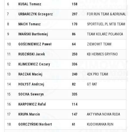
6
KUSAL Tomasz
158
7
URBAŃCZYK Grzegorz
297
FOR RUN TEAM & ADRUNALINE
8
MACH Tomasz
170
SPORTFUEL.PL MTB TEAM & 
9
IWAŃSKI Bartłomiej
86
TEAM KOLARZ POLANICA
10
GOŚCINIEWICZ Paweł
64
ZIEMOWIT TEAM
11
RUDZIŃSKI Jacek
250
KB HERMES GRYFINO
12
KLIMCEWICZ Cezary
336
13
RACZAK Maciej
240
42K PRO TEAM
14
HOŁYST Andrzej
82
GT RAT
15
SOCHA Seweryn
335
16
KARPOWICZ Rafal
114
17
KRUPA Marcin
147
AKTYWNA NOWA RUDA
18
GORCZYŃSKI Norbert
61
KUDOWIANKA RUN