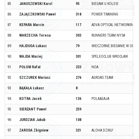
85
JANUSZEWSKI Karol
95
BIEGAM U KOLESI
86
ZAJĄCZKOWSKI Paweł
318
POWER TRAINING
87
KEPARA Marcin
117
ADVA OPTICAL NETWORKING
88
WARZECHA Teresa
303
RUNNERS TEAM NYSA
89
HAJDUGA Łukasz
79
WIECZORNE BIEGANIE W OPOL
90
WAJDA Maciej
301
SPELEOCLUB WROCŁAW
91
POŁOM Rafał
233
NOA
92
SZCZUREK Mariusz
276
AGROAS TEAM
93
BĄKAŁA Łukasz
8
94
KOTRA Jacek
136
POLA&GAJA
95
SIERŻANT Paweł
259
96
JURDZIAK Jakub
108
97
ZARODA Zbigniew
321
ALOHA DZIKU!