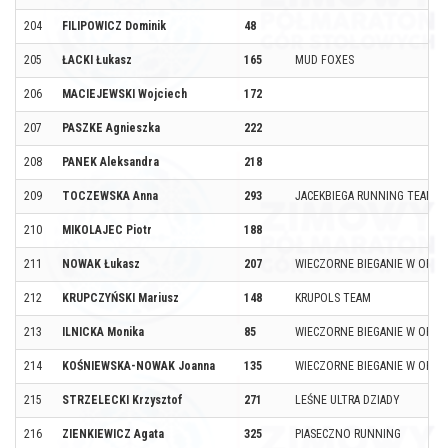
204
FILIPOWICZ Dominik
48
205
ŁACKI Łukasz
165
MUD FOXES
206
MACIEJEWSKI Wojciech
172
207
PASZKE Agnieszka
222
208
PANEK Aleksandra
218
209
TOCZEWSKA Anna
293
JACEKBIEGA RUNNING TEAM
210
MIKOLAJEC Piotr
188
211
NOWAK Łukasz
207
WIECZORNE BIEGANIE W OPOL
212
KRUPCZYŃSKI Mariusz
148
KRUPOLS TEAM
213
ILNICKA Monika
85
WIECZORNE BIEGANIE W OPOL
214
KOŚNIEWSKA-NOWAK Joanna
135
WIECZORNE BIEGANIE W OPOL
215
STRZELECKI Krzysztof
271
LEŚNE ULTRA DZIADY
216
ZIENKIEWICZ Agata
325
PIASECZNO RUNNING