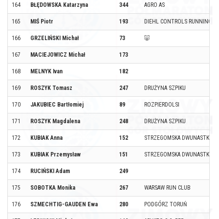
164
BŁĘDOWSKA Katarzyna
344
AGRO AS
165
MIŚ Piotr
193
DIEHL CONTROLS RUNNING T
166
GRZELIŃSKI Michał
73
🐷
167
MACIEJOWICZ Michał
173
168
MELNYK Ivan
182
169
ROSZYK Tomasz
247
DRUŻYNA SZPIKU
170
JAKUBIEC Bartłomiej
89
ROZPIERDOLSI
171
ROSZYK Magdalena
248
DRUŻYNA SZPIKU
172
KUBIAK Anna
152
STRZEGOMSKA DWUNASTKA
173
KUBIAK Przemysław
151
STRZEGOMSKA DWUNASTKA
174
RUCIŃSKI Adam
249
175
SOBOTKA Monika
267
WARSAW RUN CLUB
176
SZMECHTIG-GAUDEN Ewa
280
PODGÓRZ TORUŃ