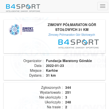
Tog
navi
ZIMOWY PÓŁMARATON GÓR
STOŁOWYCH 31 KM
Zimowy Półmaraton Gór Stołowych
Organizator :
Fundacja Maratony Górskie
Data :
2022-01-23
Miejsce :
Karłów
Dystans :
31 km
Zgłoszonych :
344
Wystartowało :
251
Nie ukończyło :
3
Ukończyło :
248
Na trasie :
2