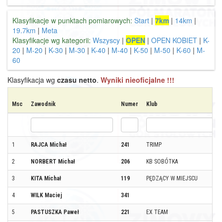
Klasyfikacje w punktach pomiarowych:
Start
|
7km
|
14km
|
19.7km
|
Meta
Klasyfikacje wg kategorii:
Wszyscy
|
OPEN
|
OPEN KOBIET
|
K-
20
|
M-20
|
K-30
|
M-30
|
K-40
|
M-40
|
K-50
|
M-50
|
K-60
|
M-
60
Klasyfikacja wg
czasu netto
.
Wyniki nieoficjalne !!!
Msc
Zawodnik
Numer
Klub
1
RAJCA Michał
241
TRIMP
2
NORBERT Michał
206
KB SOBÓTKA
3
KITA Michał
119
PĘDZĄCY W MIEJSCU
4
WILK Maciej
341
5
PASTUSZKA Paweł
221
EX TEAM