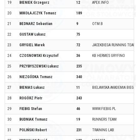
19
BIENIEK Grzegorz
12
APEX.INFO
20
MIKOŁAJCZYK Tomasz
189
21
BEDNARZ Sebastian
9
OTM.B
22
GUSTAW Łukasz
75
23
GRYGIEL Marek
72
JACEKBIEGA RUNNING TEAM
24
CZOSNOWSKI Krzysztof
36
KB HERMES GRYFINO
25
PRZYBYSZEWSKI Łukasz
235
26
NIEZGÓDKA Tomasz
340
27
BIENIAS Łukasz
11
BIELAWSKA AKADEMIA BIEGANI
28
ROGÓRZ Piotr
243
29
FIEBIG Stefan
46
WWW.FIEBIG.PL
30
BUDNIAK Tomasz
19
RUNNERS TEAM
31
POLIŃSKI Robert
231
TRAINING LAB