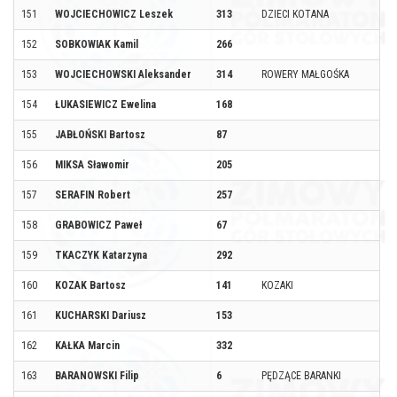
151
WOJCIECHOWICZ Leszek
313
DZIECI KOTANA
152
SOBKOWIAK Kamil
266
153
WOJCIECHOWSKI Aleksander
314
ROWERY MAŁGOŚKA
154
ŁUKASIEWICZ Ewelina
168
155
JABŁOŃSKI Bartosz
87
156
MIKSA Sławomir
205
157
SERAFIN Robert
257
158
GRABOWICZ Paweł
67
159
TKACZYK Katarzyna
292
160
KOZAK Bartosz
141
KOZAKI
161
KUCHARSKI Dariusz
153
162
KAŁKA Marcin
332
163
BARANOWSKI Filip
6
PĘDZĄCE BARANKI