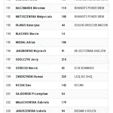
191
KACZMAREK Mirosław
110
RUNNER'S POWER ŚREM
192
MATUSZEWSKA Małgorzata
180
RUNNER'S POWER SREM
193
FAJNAS Katarzyna
44
DOGOŃ GRODZISK MAZOWIECKI
194
BŁACHNO Marcin
14
195
MIGDAL Adrian
186
196
JAKUBOWSKI Wojciech
91
KB GEOTERMIA UNIEJÓW
197
ODOLCZYK Jerzy
210
198
GÓRECKI Marcin
65
DZIK KOMANDO
199
ZWIERZYŃSKI Roman
333
LECĘ BO CHCĘ
200
KOZAK Ewa
142
KOZAKI
201
GAJDOWSKI Przemyslaw
54
202
MAŁACHOWSKA Gabriela
179
203
JANUSZEWSKA Izabela
94
BIEGAM U KOLESI