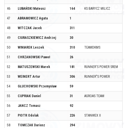
46
LUBAŃSKI Mateusz
164
KS BARYCZ MILICZ
47
ABRAMOWICZ Agata
1
48
WITCZAK Jacek
311
49
CIURASZKIEWICZ Andrzej
30
50
WINIAREK Leszek
310
TEAMDKMS
51
CHRZANOWSKI Paweł
26
52
MATUSZEWSKI Marek
181
RUNNER'S POWER SREM
53
WEINERT Artur
306
RUNNER"S POWER
54
GŁUCHOWSKI Przemysław
59
55
CUPRIAK Daniel
31
AGROAS TEAM
56
JANCZ Tomasz
92
57
PIOTR Odolak
226
STANWEX II
58
TOMCZAK Dariusz
294