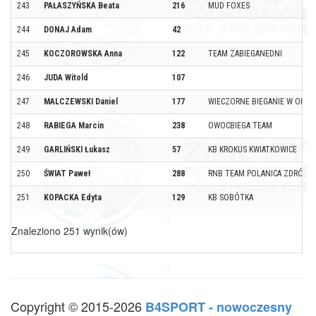
243
PAŁASZYŃSKA Beata
216
MUD FOXES
244
DONAJ Adam
42
245
KOCZOROWSKA Anna
122
TEAM ZABIEGANEDNI
246
JUDA Witold
107
247
MALCZEWSKI Daniel
177
WIECZORNE BIEGANIE W OPOL
248
RABIEGA Marcin
238
OWOCBIEGA TEAM
249
GARLIŃSKI Łukasz
57
KB KROKUS KWIATKOWICE
250
ŚWIAT Paweł
288
RNB TEAM POLANICA ZDRÓJ
251
KOPACKA Edyta
129
KB SOBÓTKA
Znaleziono 251 wynik(ów)
Copyright © 2015-2026
B4SPORT - nowoczesny