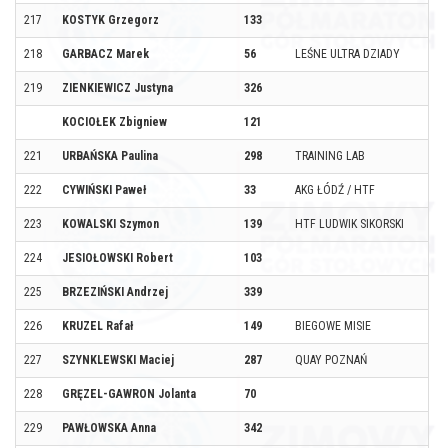
217
KOSTYK Grzegorz
133
218
GARBACZ Marek
56
LEŚNE ULTRA DZIADY
219
ZIENKIEWICZ Justyna
326
KOCIOŁEK Zbigniew
121
221
URBAŃSKA Paulina
298
TRAINING LAB
222
CYWIŃSKI Paweł
33
AKG ŁÓDŹ / HTF
223
KOWALSKI Szymon
139
HTF LUDWIK SIKORSKI
224
JESIOŁOWSKI Robert
103
225
BRZEZIŃSKI Andrzej
339
226
KRUZEL Rafał
149
BIEGOWE MISIE
227
SZYNKLEWSKI Maciej
287
QUAY POZNAŃ
228
GRĘZEL-GAWRON Jolanta
70
229
PAWŁOWSKA Anna
342