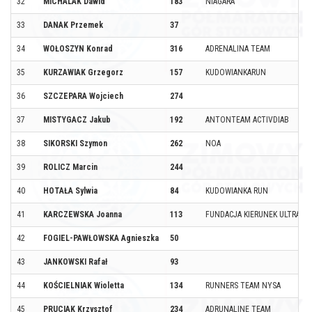
32
MICHALAK Dawid
183
NIAGARA
33
DANAK Przemek
37
34
WOŁOSZYN Konrad
316
ADRENALINA TEAM
35
KURZAWIAK Grzegorz
157
KUDOWIANKARUN
36
SZCZEPARA Wojciech
274
37
MISTYGACZ Jakub
192
ANTONTEAM ACTIVDIAB
38
SIKORSKI Szymon
262
NOA
39
ROLICZ Marcin
244
40
HOTAŁA Sylwia
84
KUDOWIANKA RUN
41
KARCZEWSKA Joanna
113
FUNDACJA KIERUNEK ULTRA
42
FOGIEL-PAWŁOWSKA Agnieszka
50
43
JANKOWSKI Rafał
93
44
KOŚCIELNIAK Wioletta
134
RUNNERS TEAM NYSA
45
PRUCIAK Krzysztof
234
ADRUNALINE TEAM