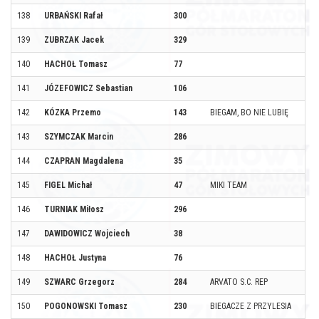
138
URBAŃSKI Rafał
300
139
ZUBRZAK Jacek
329
140
HACHOŁ Tomasz
77
141
JÓZEFOWICZ Sebastian
106
142
KÓZKA Przemo
143
BIEGAM, BO NIE LUBIĘ
143
SZYMCZAK Marcin
286
144
CZAPRAN Magdalena
35
145
FIGEL Michał
47
MIKI TEAM
146
TURNIAK Miłosz
296
147
DAWIDOWICZ Wojciech
38
148
HACHOŁ Justyna
76
149
SZWARC Grzegorz
284
ARVATO S.C. REP
150
POGONOWSKI Tomasz
230
BIEGACZE Z PRZYLESIA