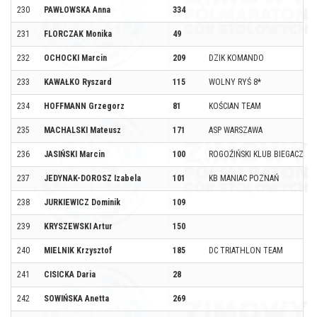
230
PAWŁOWSKA Anna
334
231
FLORCZAK Monika
49
232
OCHOCKI Marcin
209
DZIK KOMANDO
233
KAWAŁKO Ryszard
115
WOLNY RYŚ 8*
234
HOFFMANN Grzegorz
81
KOŚCIAN TEAM
235
MACHALSKI Mateusz
171
ASP WARSZAWA
236
JASIŃSKI Marcin
100
ROGOŹIŃSKI KLUB BIEGACZA
237
JEDYNAK-DOROSZ Izabela
101
KB MANIAC POZNAŃ
238
JURKIEWICZ Dominik
109
239
KRYSZEWSKI Artur
150
240
MIELNIK Krzysztof
185
DC TRIATHLON TEAM
241
CISICKA Daria
28
242
SOWIŃSKA Anetta
269