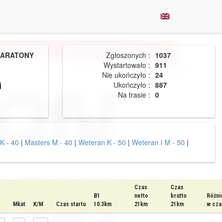
MARATONY
Zgłoszonych :
1037
Wystartowało :
911
Nie ukończyło :
24
j
Ukończyło :
887
Na trasie :
0
K - 40
|
Masters M - 40
|
Weteran K - 50
|
Weteran I M - 50
|
Czas
Czas
B1
netto
brutto
Różni
Mkat
K/M
Czas startu
10.3km
21km
21km
w cza