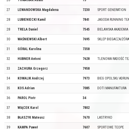
26
TOMASIAK Adam
13
27
LEWANDOWSKA Magdalena
7230
SPORT GENERATION
28
LUBIENIECKI Kamil
7841
JAGODA RUNNING TE
28
TRELA Daniel
7545
BIELAWSKA AKADEMIA 
30
WAŚNIEWSKI Albert
7695
SKLEP BIEGACZA/ŻÓR
31
GÓRAL Karolina
7358
32
HUBNER Antoni
7628
TLENOWA RADOŚĆ T
33
ZACHURA Grzegorz
7958
34
KOWALIK Andrzej
7973
BIEG OPOLSKI/ ADRU
35
KOS Adrian
7085
DOTI MANUFAKTURA
36
PAROL Piotr
34
37
WIĄCEK Karol
7802
38
BŁASZYK Mateusz
7670
LASTRYKO
39
KAMPA Paweł
7607
SPORTOWE TEOPE