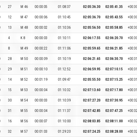
0
27
M 46
00:00:05
01:08:37
02:05:36.30
02:05:41.35
+00:3
0
12
M 47
00:00:06
01:10:45
02:05:36.70
02:05:43.55
+00:3
0
13
M 48
00:00:02
01:10:36
02:05:56.50
02:05:58.85
+00:3
4
K 8
00:00:03
01:10:11
02:06:17.55
02:06:20.70
+00:3
8
M 49
00:00:22
01:11:06
02:05:59.65
02:06:21.85
+00:3
0
28
M 50
00:00:09
01:10:19
02:06:21.65
02:06:30.70
+00:3
0
29
M 51
00:00:10
01:12:52
02:06:59.95
02:07:10.15
+00:3
0
14
M 52
00:01:19
01:09:47
02:05:55.50
02:07:15.25
+00:3
0
15
M 53
00:00:04
01:10:32
02:07:13.60
02:07:17.80
+00:3
0
30
M 54
00:00:03
01:10:39
02:07:27.20
02:07:30.95
+00:3
0
31
M 55
00:00:04
01:11:37
02:07:42.85
02:07:47.25
+00:3
0
16
M 56
00:00:07
01:10:00
02:08:03.85
02:08:11.00
+00:3
0
32
M 57
00:01:03
01:29:20
02:07:24.25
02:08:28.00
+00:3