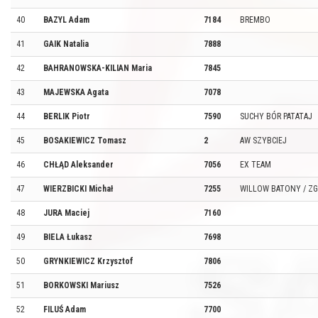
40
BAZYL Adam
7184
BREMBO
41
GAIK Natalia
7888
42
BAHRANOWSKA-KILIAN Maria
7845
43
MAJEWSKA Agata
7078
44
BERLIK Piotr
7590
SUCHY BÓR PATATAJ
45
BOSAKIEWICZ Tomasz
2
AW SZYBCIEJ
46
CHŁĄD Aleksander
7056
EX TEAM
47
WIERZBICKI Michał
7255
WILLOW BATONY / Z
48
JURA Maciej
7160
49
BIELA Łukasz
7698
50
GRYNKIEWICZ Krzysztof
7806
51
BORKOWSKI Mariusz
7526
52
FILUŚ Adam
7700