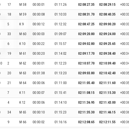
0
17
M 58
00:00:01
01:11:26
02:08:27.35
02:08:29.15
+00:3
0
18
M 59
00:00:08
01:10:33
02:08:31.70
02:08:40.35
+00:3
5
K 9
00:00:12
01:12:32
02:08:47.25
02:09:00.20
+00:3
0
33
M 60
00:00:03
01:09:07
02:09:20.80
02:09:24.00
+00:3
6
K 10
00:00:22
01:15:57
02:09:02.80
02:09:25.65
+00:3
0
19
M 61
00:00:20
01:14:02
02:09:17.70
02:09:38.40
+00:3
50
2
M 62
00:00:01
01:12:23
02:10:07.70
02:10:09.40
+00:3
0
20
M 63
00:01:38
01:13:20
02:09:03.80
02:10:42.40
+00:3
0
21
M 64
00:00:06
01:11:00
02:11:05.40
02:11:11.60
+00:3
7
K 11
00:00:07
01:15:41
02:11:08.15
02:11:15.30
+00:3
4
K 12
00:00:06
01:14:10
02:11:36.95
02:11:43.00
+00:3
0
34
M 65
00:00:10
01:15:23
02:11:35.30
02:11:46.15
+00:3
9
M 66
00:00:02
01:16:16
02:12:08.65
02:12:11.55
+00:3