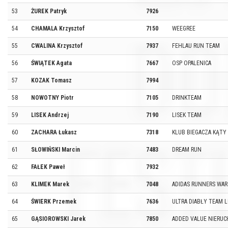
53
ŻUREK Patryk
7926
54
CHAMALA Krzysztof
7150
WEEGREE
55
CWALINA Krzysztof
7937
FEHLAU RUN TEAM
56
ŚWIĄTEK Agata
7667
OSP OPALENICA
57
KOZAK Tomasz
7994
58
NOWOTNY Piotr
7105
DRINKTEAM
59
LISEK Andrzej
7190
LISEK TEAM
60
ZACHARA Łukasz
7318
KLUB BIEGACZA KĄTY
61
SŁOWIŃSKI Marcin
7483
DREAM RUN
62
FAŁEK Paweł
7932
63
KLIMEK Marek
7048
ADIDAS RUNNERS WA
64
ŚWIERK Przemek
7636
ULTRA DIABŁY TEAM 
65
GĄSIOROWSKI Jarek
7850
ADDED VALUE NIERU