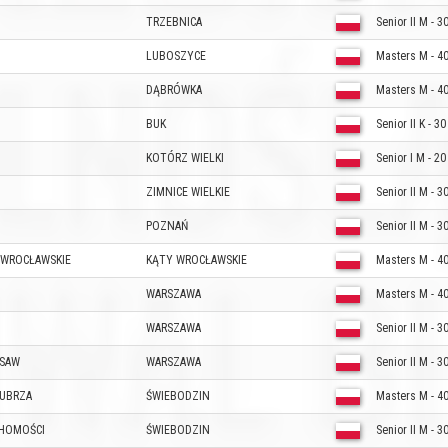
TRZEBNICA
Senior II M - 3
LUBOSZYCE
Masters M - 4
DĄBRÓWKA
Masters M - 4
BUK
Senior II K - 30
KOTÓRZ WIELKI
Senior I M - 20
ZIMNICE WIELKIE
Senior II M - 3
POZNAŃ
Senior II M - 3
 WROCŁAWSKIE
KĄTY WROCŁAWSKIE
Masters M - 4
WARSZAWA
Masters M - 4
WARSZAWA
Senior II M - 3
RSAW
WARSZAWA
Senior II M - 3
LUBRZA
ŚWIEBODZIN
Masters M - 4
CHOMOŚCI
ŚWIEBODZIN
Senior II M - 3