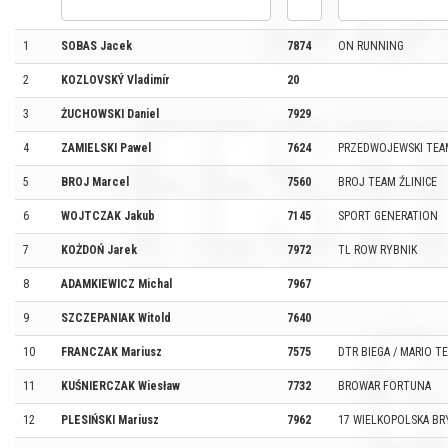
1
SOBAS Jacek
7874
ON RUNNING
2
KOZLOVSKÝ Vladimír
20
3
ŻUCHOWSKI Daniel
7929
4
ZAMIELSKI Pawel
7624
PRZEDWOJEWSKI TEA
5
BROJ Marcel
7560
BROJ TEAM ŹLINICE
6
WOJTCZAK Jakub
7145
SPORT GENERATION
7
KOŻDOŃ Jarek
7972
TL ROW RYBNIK
8
ADAMKIEWICZ Michal
7967
9
SZCZEPANIAK Witold
7640
10
FRANCZAK Mariusz
7575
DTR BIEGA / MARIO T
11
KUŚNIERCZAK Wiesław
7732
BROWAR FORTUNA
12
PLESIŃSKI Mariusz
7962
17 WIELKOPOLSKA B