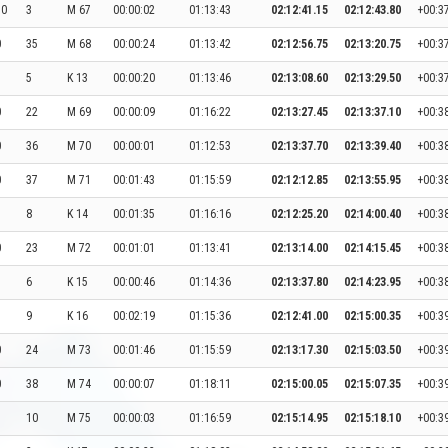
50
3
M 67
00:00:02
01:13:43
02:12:41.15
02:12:43.80
+00:3
0
35
M 68
00:00:24
01:13:42
02:12:56.75
02:13:20.75
+00:3
5
K 13
00:00:20
01:13:46
02:13:08.60
02:13:29.50
+00:3
0
22
M 69
00:00:09
01:16:22
02:13:27.45
02:13:37.10
+00:3
0
36
M 70
00:00:01
01:12:53
02:13:37.70
02:13:39.40
+00:3
0
37
M 71
00:01:43
01:15:59
02:12:12.85
02:13:55.95
+00:3
8
K 14
00:01:35
01:16:16
02:12:25.20
02:14:00.40
+00:3
0
23
M 72
00:01:01
01:13:41
02:13:14.00
02:14:15.45
+00:3
6
K 15
00:00:46
01:14:36
02:13:37.80
02:14:23.95
+00:3
9
K 16
00:02:19
01:15:36
02:12:41.00
02:15:00.35
+00:3
0
24
M 73
00:01:46
01:15:59
02:13:17.30
02:15:03.50
+00:3
0
38
M 74
00:00:07
01:18:11
02:15:00.05
02:15:07.35
+00:3
10
M 75
00:00:03
01:16:59
02:15:14.95
02:15:18.10
+00:3