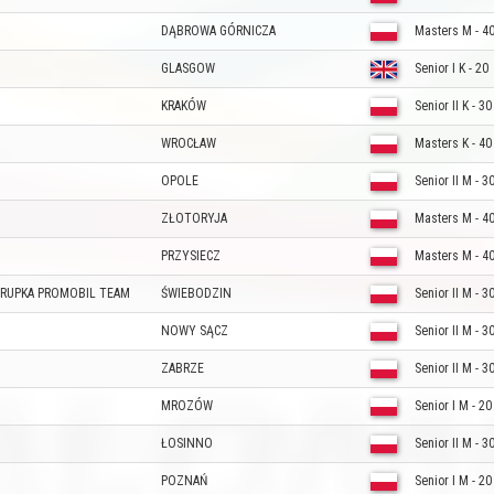
DĄBROWA GÓRNICZA
Masters M - 4
GLASGOW
Senior I K - 20
KRAKÓW
Senior II K - 30
WROCŁAW
Masters K - 40
OPOLE
Senior II M - 3
ZŁOTORYJA
Masters M - 4
PRZYSIECZ
Masters M - 4
GRUPKA PROMOBIL TEAM
ŚWIEBODZIN
Senior II M - 3
NOWY SĄCZ
Senior II M - 3
ZABRZE
Senior II M - 3
MROZÓW
Senior I M - 20
ŁOSINNO
Senior II M - 3
POZNAŃ
Senior I M - 20