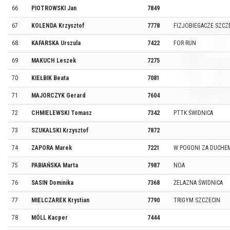
66
PIOTROWSKI Jan
7849
67
KOLENDA Krzysztof
7778
FIZJOBIEGACZE SZCZ
68
KAFARSKA Urszula
7422
FOR RUN
69
MAKUCH Leszek
7275
70
KIEŁBIK Beata
7081
71
MAJORCZYK Gerard
7604
72
CHMIELEWSKI Tomasz
7342
PTTK ŚWIDNICA
73
SZUKALSKI Krzysztof
7872
74
ZAPORA Marek
7221
W POGONI ZA DUCHE
75
PABIAŃSKA Marta
7987
NOA
76
SASIN Dominika
7368
ŻELAZNA ŚWIDNICA
77
MIELCZAREK Krystian
7790
TRIGYM SZCZECIN
78
MÓLL Kacper
7444