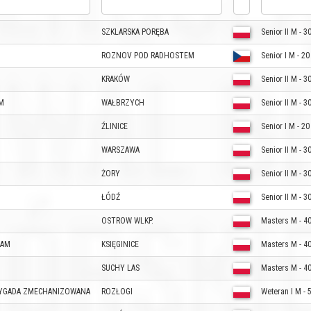
SZKLARSKA PORĘBA
Senior II M - 3
ROZNOV POD RADHOSTEM
Senior I M - 20
KRAKÓW
Senior II M - 3
M
WAŁBRZYCH
Senior II M - 3
ŹLINICE
Senior I M - 20
WARSZAWA
Senior II M - 3
ŻORY
Senior II M - 3
ŁÓDŹ
Senior II M - 3
OSTROW WLKP.
Masters M - 4
EAM
KSIĘGINICE
Masters M - 4
SUCHY LAS
Masters M - 4
RYGADA ZMECHANIZOWANA
ROZŁOGI
Weteran I M - 