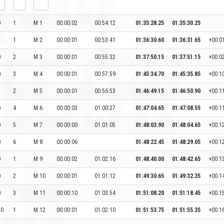
0
1
M 1
00:00:02
00:54:12
01:35:28.25
01:35:30.25
1
M 2
00:00:01
00:53:41
01:36:30.60
01:36:31.65
+00:01
0
2
M 3
00:00:01
00:55:32
01:37:50.15
01:37:51.15
+00:02
0
3
M 4
00:00:01
00:57:59
01:45:34.70
01:45:35.85
+00:10
2
M 5
00:00:01
00:56:53
01:46:49.15
01:46:50.90
+00:1
0
4
M 6
00:00:03
01:00:27
01:47:04.65
01:47:08.55
+00:1
0
5
M 7
00:00:00
01:01:05
01:48:03.90
01:48:04.65
+00:1
0
6
M 8
00:00:06
01:48:22.45
01:48:29.05
+00:1
0
1
M 9
00:00:02
01:02:16
01:48:40.00
01:48:42.65
+00:1
0
2
M 10
00:00:01
01:01:12
01:49:30.65
01:49:32.35
+00:1
0
3
M 11
00:00:10
01:03:54
01:51:08.20
01:51:18.45
+00:1
50
1
M 12
00:00:01
01:02:10
01:51:53.75
01:51:55.35
+00:1