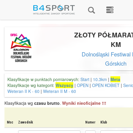
ZŁOTY PÓŁMARAT
KM
Dolnośląski Festiwal
Górskich
Klasyfikacje w punktach pomiarowych:
Start
|
10.3km
|
Meta
Klasyfikacje wg kategorii:
Wszyscy
|
OPEN
|
OPEN KOBIET
|
Senio
Weteran II K - 60
|
Weteran II M - 60
Klasyfikacja wg
czasu brutto
.
Wyniki nieoficjalne !!!
Msc
Zawodnik
Numer
Klub