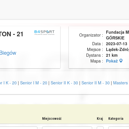
ON - 21
Fundacja 
Organizator :
GÓRSKIE
Data :
2023-07-13
Miejsce :
Lądek-Zdró
 Biegów
Dystans :
21 km
Mapa :
Pokaż
r I K - 20
|
Senior I M - 20
|
Senior II K - 30
|
Senior II M - 30
|
Masters 
Miejscowość
Kraj
Kategoria