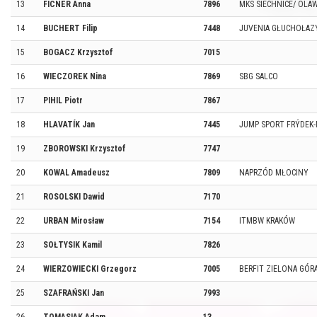
13
FICNER Anna
7896
MKS SIECHNICE/ OLA
14
BUCHERT Filip
7448
JUVENIA GŁUCHOŁAZ
15
BOGACZ Krzysztof
7015
16
WIECZOREK Nina
7869
SBG SALCO
17
PIHIL Piotr
7867
18
HLAVATÍK Jan
7445
JUMP SPORT FRÝDEK-
19
ZBOROWSKI Krzysztof
7747
20
KOWAL Amadeusz
7809
NAPRZÓD MŁOCINY
21
ROSOLSKI Dawid
7170
22
URBAN Mirosław
7154
ITMBW KRAKÓW
23
SOŁTYSIK Kamil
7826
24
WIERZOWIECKI Grzegorz
7005
BERFIT ZIELONA GÓR
25
SZAFRAŃSKI Jan
7993