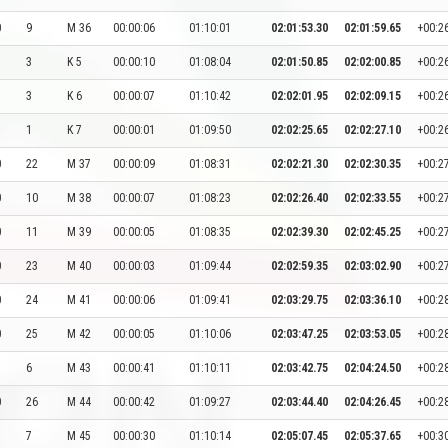
0
9
M 36
00:00:06
01:10:01
02:01:53.30
02:01:59.65
+00:2
3
K 5
00:00:10
01:08:04
02:01:50.85
02:02:00.85
+00:2
3
K 6
00:00:07
01:10:42
02:02:01.95
02:02:09.15
+00:2
1
K 7
00:00:01
01:09:50
02:02:25.65
02:02:27.10
+00:2
0
22
M 37
00:00:09
01:08:31
02:02:21.30
02:02:30.35
+00:2
0
10
M 38
00:00:07
01:08:23
02:02:26.40
02:02:33.55
+00:2
0
11
M 39
00:00:05
01:08:35
02:02:39.30
02:02:45.25
+00:2
0
23
M 40
00:00:03
01:09:44
02:02:59.35
02:03:02.90
+00:2
0
24
M 41
00:00:06
01:09:41
02:03:29.75
02:03:36.10
+00:2
0
25
M 42
00:00:05
01:10:06
02:03:47.25
02:03:53.05
+00:2
6
M 43
00:00:41
01:10:11
02:03:42.75
02:04:24.50
+00:2
0
26
M 44
00:00:42
01:09:27
02:03:44.40
02:04:26.45
+00:2
7
M 45
00:00:30
01:10:14
02:05:07.45
02:05:37.65
+00:3