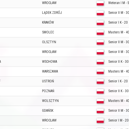
WROCŁAW
Weteran I M - 
LĄDEK ZDRÓJ
Senior II M - 3
KRAKÓW
Senior I K - 20
SMOLEC
Masters M - 4
OLSZTYN
Senior II M - 3
WROCŁAW
Senior II M - 3
A
WSCHOWA
Senior II K - 30
WARSZAWA
Masters M - 4
F
USTROŃ
Senior I K - 20
POZNAŃ
Senior II K - 30
WOLSZTYN
Masters M - 4
GDAŃSK
Senior II M - 3
WROCŁAW
Senior I M - 20