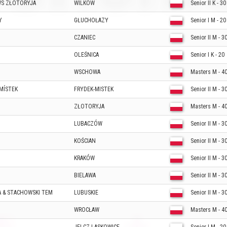
WS ZŁOTORYJA
WILKÓW
Senior II K - 30
Y
GŁUCHOŁAZY
Senior I M - 20
CZANIEC
Senior II M - 3
OLEŚNICA
Senior I K - 20
WSCHOWA
Masters M - 4
MÍSTEK
FRYDEK-MISTEK
Senior II M - 3
ZŁOTORYJA
Masters M - 4
LUBACZÓW
Senior II M - 3
KOŚCIAN
Senior II M - 3
KRAKÓW
Senior II M - 3
BIELAWA
Senior II M - 3
A & STACHOWSKI TEM
LUBUSKIE
Senior II M - 3
WROCŁAW
Masters M - 4