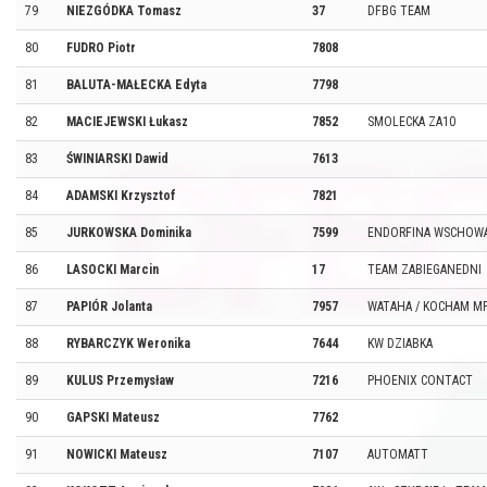
79
NIEZGÓDKA Tomasz
37
DFBG TEAM
80
FUDRO Piotr
7808
81
BALUTA-MAŁECKA Edyta
7798
82
MACIEJEWSKI Łukasz
7852
SMOLECKA ZA10
83
ŚWINIARSKI Dawid
7613
84
ADAMSKI Krzysztof
7821
85
JURKOWSKA Dominika
7599
ENDORFINA WSCHOW
86
LASOCKI Marcin
17
TEAM ZABIEGANEDNI
87
PAPIÓR Jolanta
7957
WATAHA / KOCHAM M
88
RYBARCZYK Weronika
7644
KW DZIABKA
89
KULUS Przemysław
7216
PHOENIX CONTACT
90
GAPSKI Mateusz
7762
91
NOWICKI Mateusz
7107
AUTOMATT