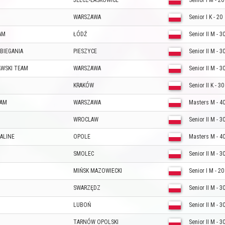
JELCZ-LASKOWICE
Senior I M - 20
WARSZAWA
Senior I K - 20
AM
ŁÓDŹ
Senior II M - 3
BIEGANIA
PIESZYCE
Senior II M - 3
AWSKI TEAM
WARSZAWA
Senior II M - 3
KRAKÓW
Senior II K - 30
EAM
WARSZAWA
Masters M - 4
WROCLAW
Senior II M - 3
NALINE
OPOLE
Masters M - 4
SMOLEC
Senior II M - 3
MIŃSK MAZOWIECKI
Senior I M - 20
SWARZĘDZ
Senior II M - 3
LUBOŃ
Senior II M - 3
TARNÓW OPOLSKI
Senior II M - 3