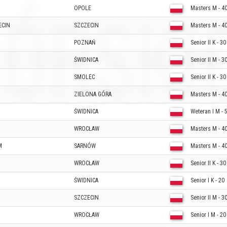
OPOLE
Masters M - 4
ECIN
SZCZECIN
Masters M - 4
POZNAŃ
Senior II K - 30
ŚWIDNICA
Senior II M - 3
SMOLEC
Senior II K - 30
ZIELONA GÓRA
Masters M - 4
ŚWIDNICA
Weteran I M - 
WROCŁAW
Masters M - 4
M
SARNÓW
Masters M - 4
WROCŁAW
Senior II K - 30
ŚWIDNICA
Senior I K - 20
SZCZECIN
Senior II M - 3
WROCŁAW
Senior I M - 20