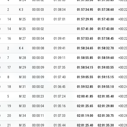
4
M 24
00:00:02
01:05:03
01:57:33.30
01:57:35.85
+00:2
2
K 3
00:00:03
01:08:34
01:57:34.95
01:57:38.60
+00:2
0
14
M 25
00:00:13
01:07:01
01:57:29.95
01:57:43.00
+00:2
0
14
M 25
00:00:02
01:57:41.00
01:57:43.00
+00:2
0
16
M 27
00:00:04
01:09:41
01:57:53.65
01:57:58.45
+00:2
2
K 4
00:00:08
01:09:41
01:58:24.65
01:58:32.70
+00:2
0
7
M 28
00:00:03
01:09:11
01:58:55.85
01:58:59.60
+00:2
0
17
M 29
00:00:09
01:07:35
01:58:54.15
01:59:03.55
+00:2
0
8
M 30
00:00:09
01:07:40
01:59:05.55
01:59:15.15
+00:2
0
18
M 31
00:00:02
01:06:45
01:59:52.85
01:59:55.10
+00:2
5
M 32
00:00:23
01:07:24
02:00:41.85
02:01:05.40
+00:2
0
19
M 33
00:00:04
01:05:16
02:01:25.65
02:01:29.80
+00:2
0
20
M 34
00:00:11
01:07:33
02:01:19.00
02:01:30.75
+00:2
0
21
M 35
00:00:09
01:05:44
02:01:25.40
02:01:35.30
+00:2