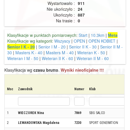
Wystartowało :
911
Nie ukończyło :
24
Ukończyło :
887
Na trasie :
0
Klasyfikacje w punktach pomiarowych:
Start
|
10.3km
|
Meta
Klasyfikacje wg kategorii:
Wszyscy
|
OPEN
|
OPEN KOBIET
|
Senior I K - 20
|
Senior I M - 20
|
Senior II K - 30
|
Senior II M -
30
|
Masters K - 40
|
Masters M - 40
|
Weteran K - 50
|
Weteran I M - 50
|
Weteran II K - 60
|
Weteran II M - 60
Klasyfikacja wg
czasu brutto
.
Wyniki nieoficjalne !!!
Msc
Zawodnik
Numer
Klub
1
WIECZOREK Nina
7869
SBG SALCO
2
LEWANDOWSKA Magdalena
7230
SPORT GENERATION