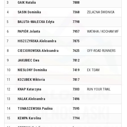
3
GAIK Natalia
7888
4
SASIN Dominika
7368
ŻELAZNA ŚWIDNICA
5
BALUTA-MAŁECKA Edyta
7798
6
PAPIÓR Jolanta
7957
WATAHA / KOCHAM MF
7
HISZCZYŃSKA Aleksandra
7875
8
CIECIOROWSKA Aleksandra
7625
OFF-ROAD RUNNERS
9
JAKUBIEC Ewa
7812
10
NIESŁONY Dominika
7419
EX TEAM
11
KOZUBEK Wiktoria
7817
12
KNAP Katarzyna
7303
RUN YOUR TRAIL
13
HALAK Aleksandra
7496
14
TOMASZEWSKA Paulina
7595
15
KEMPA Karolina
7794