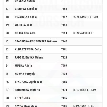
16
GRZENIA Natalia
1
17
CIERPIAŁ Karolina
7669
18
PRZYBYLAK Kasia
7417
#ZALINIAMETYTEAM
19
WASIELA Julia
7458
20
CEJBA Dominika
7814
KB SZAMOTUŁY
21
STASIŃSKA-KOSTOWSKA Wiktoria
7247
22
KUBASZEWSKA Zofia
7791
23
RADZIEJEWSKA Milena
7328
24
MUSIAŁ Alicja
7909
25
NOWAK Patrycja
7136
26
SPACHACZ Agnieszka
7385
27
RADOMSKA Wiktoria
7474
RUSZ DOOPE TEAM
28
KOPEĆ Julia
7435
29
SZYDA Magdalena
7186
MIRAZ RACE TEAM