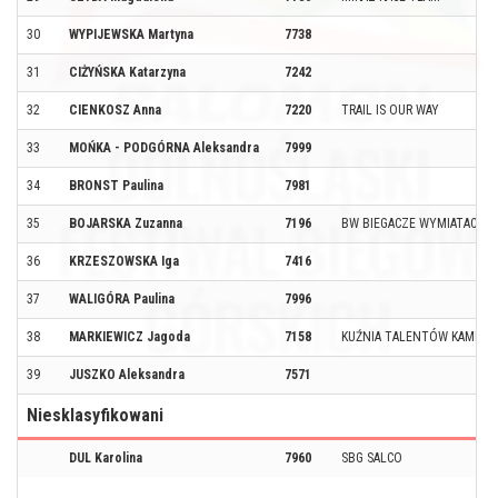
30
WYPIJEWSKA Martyna
7738
31
CIŻYŃSKA Katarzyna
7242
32
CIENKOSZ Anna
7220
TRAIL IS OUR WAY
33
MOŃKA - PODGÓRNA Aleksandra
7999
34
BRONST Paulina
7981
35
BOJARSKA Zuzanna
7196
BW BIEGACZE WYMIATACZE
36
KRZESZOWSKA Iga
7416
37
WALIGÓRA Paulina
7996
38
MARKIEWICZ Jagoda
7158
KUŹNIA TALENTÓW KAMIENI
39
JUSZKO Aleksandra
7571
Niesklasyfikowani
DUL Karolina
7960
SBG SALCO