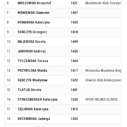
6
MROZOWSKI Krzysztof
1621
Akademicki Klub Turystyczny
7
WIŚNIEWSKI Sławomir
1607
8
ROMAŃSKA Katarzyna
1639
9
SOBCZYK Grzegorz
1618
10
MAJEWSKA Dorota
1609
11
JAWORSKI Andrzej
1626
12
TYCZEWSKA Teresa
1604
13
PRZYBYLSKA Wanda
1617
Wislańska Akademia Biegow
14
GĘBCZYK Władysław
1622
Gliwicki Klub Kolekcjonerów
15
TLATLIK Dorota
1601
16
STRASSBERGER Katarzyna
1620
SPORT-RELAKS GLIWICE
17
ZIELIŃSKA Katarzyna
1613
18
KRZEMIŃSKA Jadwiga
1623