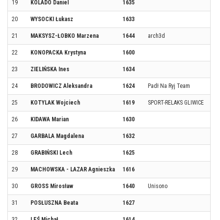
19
KOLADO Daniel
1635
20
WYSOCKI Łukasz
1633
21
MAKSYSZ-ŁOBKO Marzena
1644
arch3d
22
KONOPACKA Krystyna
1600
23
ZIELIŃSKA Ines
1634
24
BRODOWICZ Aleksandra
1624
Padł Na Ryj Team
25
KOTYLAK Wojciech
1619
SPORT-RELAKS GLIWICE
26
KIDAWA Marian
1630
27
GARBALA Magdalena
1632
28
GRABIŃSKI Lech
1625
29
MACHOWSKA - LAZAR Agnieszka
1616
30
GROSS Mirosław
1640
Unisono
31
POSŁUSZNA Beata
1627
32
LEŚ Michał
1614