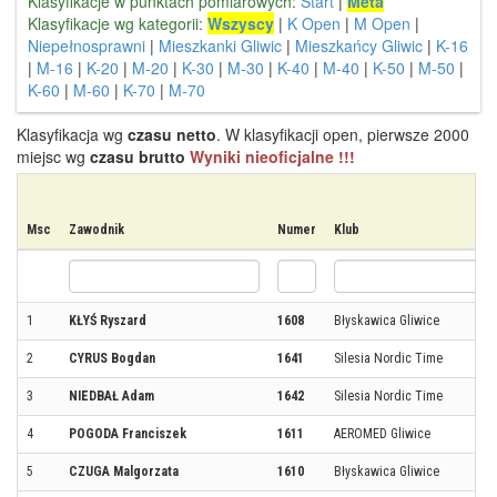
Klasyfikacje w punktach pomiarowych:
Start
|
Meta
Klasyfikacje wg kategorii:
Wszyscy
|
K Open
|
M Open
|
Niepełnosprawni
|
Mieszkanki Gliwic
|
Mieszkańcy Gliwic
|
K-16
|
M-16
|
K-20
|
M-20
|
K-30
|
M-30
|
K-40
|
M-40
|
K-50
|
M-50
|
K-60
|
M-60
|
K-70
|
M-70
Klasyfikacja wg
czasu netto
. W klasyfikacji open, pierwsze 2000
miejsc wg
czasu brutto
Wyniki nieoficjalne !!!
Msc
Zawodnik
Numer
Klub
1
KŁYŚ Ryszard
1608
Błyskawica Gliwice
2
CYRUS Bogdan
1641
Silesia Nordic Time
3
NIEDBAŁ Adam
1642
Silesia Nordic Time
4
POGODA Franciszek
1611
AEROMED Gliwice
5
CZUGA Malgorzata
1610
Błyskawica Gliwice