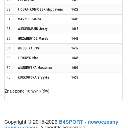
33
FIOŁKA-KONICZEK Magdalena
1629
34
MARZEC Janina
1605
35
WIEDERMANN Jerzy
1615
36
HUZAREWICZ Marek
1643
37
BIELECKA Ewa
1637
38
FRYDRYK Irina
1645
39
WIŚNIEWSKA Marzanna
1606
40
KURKOWSKA Brygida
1638
Znaleziono 40 wynik(ów)
Copyright © 2015-2026
B4SPORT - nowoczesny
. All Rights Reserved.
pomiar czasu