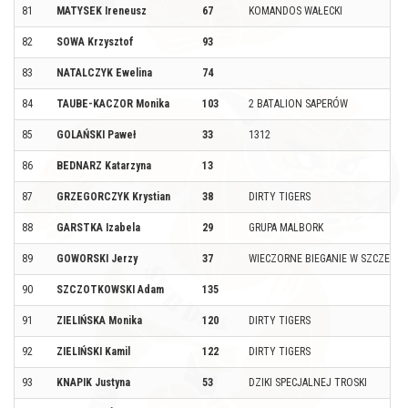
81
MATYSEK Ireneusz
67
KOMANDOS WAŁECKI
82
SOWA Krzysztof
93
83
NATALCZYK Ewelina
74
84
TAUBE-KACZOR Monika
103
2 BATALION SAPERÓW
85
GOLAŃSKI Paweł
33
1312
86
BEDNARZ Katarzyna
13
87
GRZEGORCZYK Krystian
38
DIRTY TIGERS
88
GARSTKA Izabela
29
GRUPA MALBORK
89
GOWORSKI Jerzy
37
WIECZORNE BIEGANIE W SZCZECIN
90
SZCZOTKOWSKI Adam
135
91
ZIELIŃSKA Monika
120
DIRTY TIGERS
92
ZIELIŃSKI Kamil
122
DIRTY TIGERS
93
KNAPIK Justyna
53
DZIKI SPECJALNEJ TROSKI