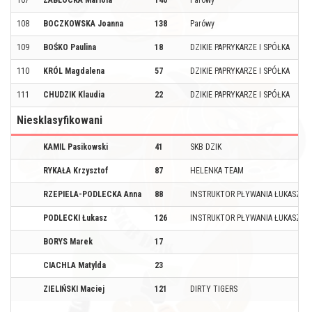
107
ZABŁOCKA Mariola
140
Parówy
108
BOCZKOWSKA Joanna
138
Parówy
109
BOŚKO Paulina
18
DZIKIE PAPRYKARZE I SPÓŁKA
110
KRÓL Magdalena
57
DZIKIE PAPRYKARZE I SPÓŁKA
111
CHUDZIK Klaudia
22
DZIKIE PAPRYKARZE I SPÓŁKA
Niesklasyfikowani
KAMIL Pasikowski
41
SKB DZIK
RYKAŁA Krzysztof
87
HELENKA TEAM
RZEPIELA-PODLECKA Anna
88
INSTRUKTOR PŁYWANIA ŁUKASZ PO
PODLECKI Łukasz
126
INSTRUKTOR PŁYWANIA ŁUKASZ PO
BORYS Marek
17
CIACHLA Matylda
23
ZIELIŃSKI Maciej
121
DIRTY TIGERS