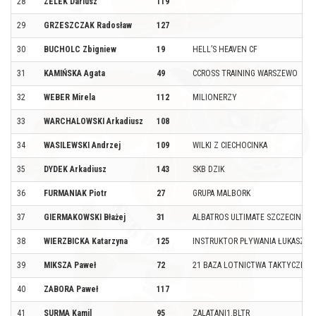
28
ZELEK Dariusz
119
29
GRZESZCZAK Radosław
127
30
BUCHOLC Zbigniew
19
HELL’S HEAVEN CF
31
KAMIŃSKA Agata
49
CCROSS TRAINING WARSZEWO
32
WEBER Mirela
112
MILIONERZY
33
WARCHALOWSKI Arkadiusz
108
34
WASILEWSKI Andrzej
109
WILKI Z CIECHOCINKA
35
DYDEK Arkadiusz
143
SKB DZIK
36
FURMANIAK Piotr
27
GRUPA MALBORK
37
GIERMAKOWSKI Błażej
31
ALBATROS ULTIMATE SZCZECIN
38
WIERZBICKA Katarzyna
125
INSTRUKTOR PŁYWANIA ŁUKASZ PO
39
MIKSZA Paweł
72
21 BAZA LOTNICTWA TAKTYCZNE
40
ZABORA Paweł
117
41
SURMA Kamil
95
ZALATANI1.BLTR