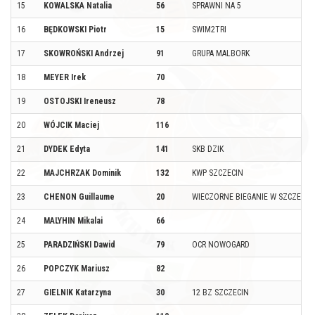
15
KOWALSKA Natalia
56
SPRAWNI NA 5
16
BĘDKOWSKI Piotr
15
SWIM2TRI
17
SKOWROŃSKI Andrzej
91
GRUPA MALBORK
18
MEYER Irek
70
19
OSTOJSKI Ireneusz
78
20
WÓJCIK Maciej
116
21
DYDEK Edyta
141
SKB DZIK
22
MAJCHRZAK Dominik
132
KWP SZCZECIN
23
CHENON Guillaume
20
WIECZORNE BIEGANIE W SZCZECIN
24
MALYHIN Mikalai
66
25
PARADZIŃSKI Dawid
79
OCR NOWOGARD
26
POPCZYK Mariusz
82
27
GIELNIK Katarzyna
30
12 BZ SZCZECIN