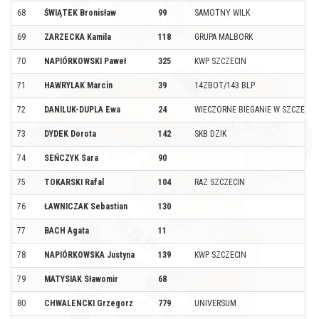
68
ŚWIĄTEK Bronisław
99
SAMOTNY WILK
69
ZARZECKA Kamila
118
GRUPA MALBORK
70
NAPIÓRKOWSKI Paweł
325
KWP SZCZECIN
71
HAWRYLAK Marcin
39
14ZBOT/143 BLP
72
DANILUK-DUPLA Ewa
24
WIECZORNE BIEGANIE W SZCZECIN
73
DYDEK Dorota
142
SKB DZIK
74
SEŃCZYK Sara
90
75
TOKARSKI Rafal
104
RAZ SZCZECIN
76
ŁAWNICZAK Sebastian
130
77
BACH Agata
11
78
NAPIÓRKOWSKA Justyna
139
KWP SZCZECIN
79
MATYSIAK Sławomir
68
80
CHWALENCKI Grzegorz
779
UNIVERSUM