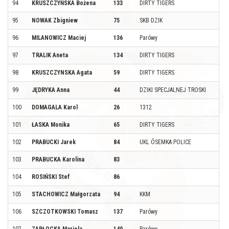
94
KRUSZCZYŃSKA Bożena
133
DIRTY TIGERS
95
NOWAK Zbigniew
75
SKB DZIK
96
MILANOWICZ Maciej
136
Parówy
97
TRALIK Aneta
134
DIRTY TIGERS
98
KRUSZCZYNSKA Agata
59
DIRTY TIGERS
99
JĘDRYKA Anna
44
DZIKI SPECJALNEJ TROSKI
100
DOMAGALA Karol
26
1312
101
ŁASKA Monika
65
DIRTY TIGERS
102
PRABUCKI Jarek
84
UKL ÓSEMKA POLICE
103
PRABUCKA Karolina
83
104
ROSIŃSKI Stef
86
105
STACHOWICZ Małgorzata
94
KKM
106
SZCZOTKOWSKI Tomasz
137
Parówy