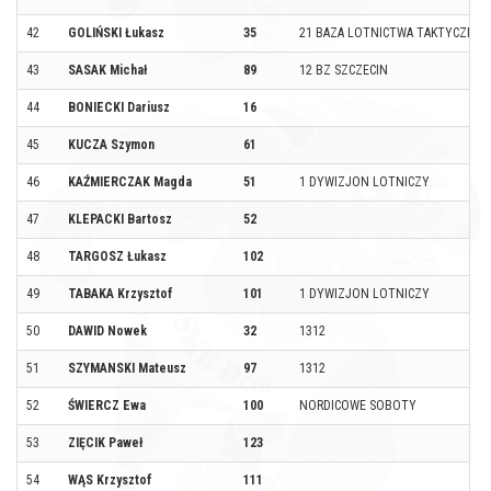
42
GOLIŃSKI Łukasz
35
21 BAZA LOTNICTWA TAKTYCZNE
43
SASAK Michał
89
12 BZ SZCZECIN
44
BONIECKI Dariusz
16
45
KUCZA Szymon
61
46
KAŹMIERCZAK Magda
51
1 DYWIZJON LOTNICZY
47
KLEPACKI Bartosz
52
48
TARGOSZ Łukasz
102
49
TABAKA Krzysztof
101
1 DYWIZJON LOTNICZY
50
DAWID Nowek
32
1312
51
SZYMANSKI Mateusz
97
1312
52
ŚWIERCZ Ewa
100
NORDICOWE SOBOTY
53
ZIĘCIK Paweł
123
54
WĄS Krzysztof
111