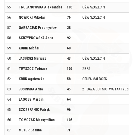
55
TROJANOWSKA Aleksandra
106
OŻW SZCZECIN
56
NOWICKI Mikołaj
76
OŻW SZCZECIN
57
GARBACIAK Przemysław
28
58
SKRZYPKOWSKA Anna
92
59
KUBIK Michał
60
60
JASIŃSKI Mariusz
43
OŻW SZCZECIN
61
TRYSZCZ Tobiasz
107
ZBPŚ
62
KRUK Agnieszka
58
GRUPA MALBORK
63
JUSINSKA Anna
45
21 BAZA LOTNICTWA TAKTYCZNE
64
ŁAGOSZ Marcin
64
65
SZCZEPANIK Patryk
96
66
TOMCZAK Maksymilian
105
67
MEYER Joanna
71