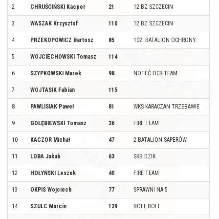
2
CHRUŚCIŃSKI Kacper
21
12 BZ SZCZECIN
3
WASZAK Krzysztof
110
12 BZ SZCZECIN
4
PRZEKOPOWICZ Bartosz
85
102. BATALION OCHRONY.
5
WOJCIECHOWSKI Tomasz
114
6
SZYPKOWSKI Marek
98
NOTEĆ OCR TEAM
7
WOJTASIK Fabian
115
8
PAWLISIAK Paweł
81
WKS KARACZAN TRZEBAWIE
9
GOŁĘBIEWSKI Tomasz
36
FIRE TEAM
10
KACZOR Michał
47
2 BATALION SAPERÓW
11
LOBA Jakub
63
SKB DZIK
12
HOŁYŃSKI Leszek
40
FIRE TEAM
13
OKPIS Wojciech
77
SPRAWNI NA 5
14
SZULC Marcin
129
BOLI, BOLI