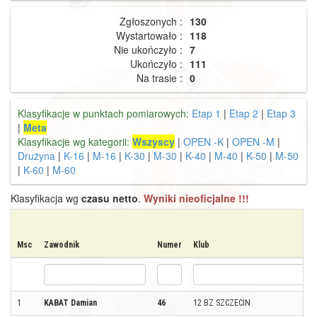
Zgłoszonych :
130
Wystartowało :
118
Nie ukończyło :
7
Ukończyło :
111
Na trasie :
0
Klasyfikacje w punktach pomiarowych:
Etap 1
|
Etap 2
|
Etap 3
|
Meta
Klasyfikacje wg kategorii:
Wszyscy
|
OPEN -K
|
OPEN -M
|
Drużyna
|
K-16
|
M-16
|
K-30
|
M-30
|
K-40
|
M-40
|
K-50
|
M-50
|
K-60
|
M-60
Klasyfikacja wg
czasu netto
.
Wyniki nieoficjalne !!!
Msc
Zawodnik
Numer
Klub
1
KABAT Damian
46
12 BZ SZCZECIN