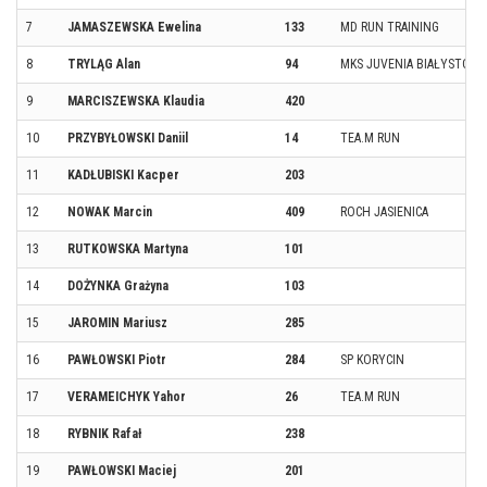
7
JAMASZEWSKA Ewelina
133
MD RUN TRAINING
8
TRYLĄG Alan
94
MKS JUVENIA BIAŁYSTOK
9
MARCISZEWSKA Klaudia
420
10
PRZYBYŁOWSKI Daniil
14
TEA.M RUN
11
KADŁUBISKI Kacper
203
12
NOWAK Marcin
409
ROCH JASIENICA
13
RUTKOWSKA Martyna
101
14
DOŻYNKA Grażyna
103
15
JAROMIN Mariusz
285
16
PAWŁOWSKI Piotr
284
SP KORYCIN
17
VERAMEICHYK Yahor
26
TEA.M RUN
18
RYBNIK Rafał
238
19
PAWŁOWSKI Maciej
201