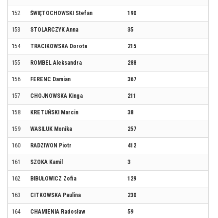
152
ŚWIĘTOCHOWSKI Stefan
190
153
STOLARCZYK Anna
35
154
TRACIKOWSKA Dorota
215
155
ROMBEL Aleksandra
288
156
FERENC Damian
367
157
CHOJNOWSKA Kinga
211
158
KRETUŃSKI Marcin
38
159
WASILUK Monika
257
160
RADZIWON Piotr
412
161
SZOKA Kamil
3
162
BIBUŁOWICZ Zofia
129
163
CITKOWSKA Paulina
230
164
CHAMIENIA Radosław
59