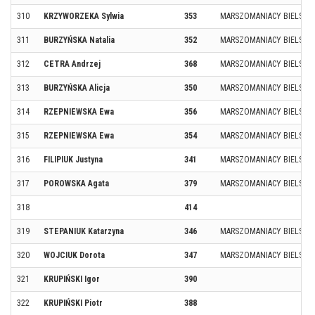
310
KRZYWORZEKA Sylwia
353
MARSZOMANIACY BIELSK P
311
BURZYŃSKA Natalia
352
MARSZOMANIACY BIELSK P
312
CETRA Andrzej
368
MARSZOMANIACY BIELSK P
313
BURZYŃSKA Alicja
350
MARSZOMANIACY BIELSK P
314
RZEPNIEWSKA Ewa
356
MARSZOMANIACY BIELSK P
315
RZEPNIEWSKA Ewa
354
MARSZOMANIACY BIELSK P
316
FILIPIUK Justyna
341
MARSZOMANIACY BIELSK P
317
POROWSKA Agata
379
MARSZOMANIACY BIELSK P
318
414
319
STEPANIUK Katarzyna
346
MARSZOMANIACY BIELSK P
320
WOJCIUK Dorota
347
MARSZOMANIACY BIELSK P
321
KRUPIŃSKI Igor
390
322
KRUPIŃSKI Piotr
388