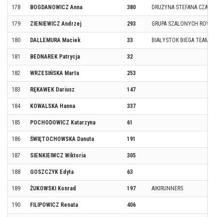
178
BOGDANOWICZ Anna
380
DRUŻYNA STEFANA CZARNI
179
ZIENIEWICZ Andrzej
293
GRUPA SZALONYCH ROWE
180
DALLEMURA Maciek
33
BIAŁYSTOK BIEGA TEAM
181
BEDNAREK Patrycja
32
182
WRZESIŃSKA Marta
253
183
RĘKAWEK Dariusz
147
184
KOWALSKA Hanna
337
185
POCHODOWICZ Katarzyna
61
186
ŚWIĘTOCHOWSKA Danuta
191
187
SIENKIEIWCZ Wiktoria
305
188
GOSZCZYK Edyta
63
189
ŻUKOWSKI Konrad
197
AIKIRUNNERS
190
FILIPOWICZ Renata
406