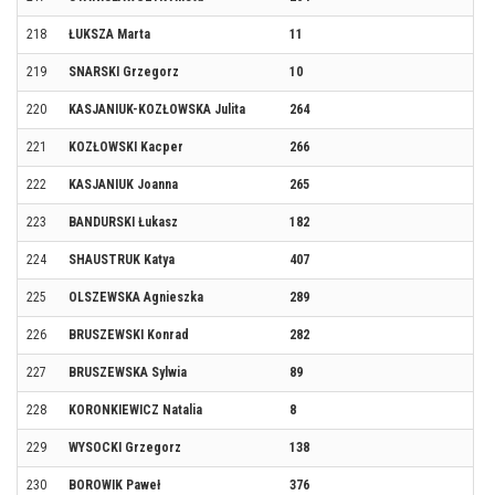
218
ŁUKSZA Marta
11
219
SNARSKI Grzegorz
10
220
KASJANIUK-KOZŁOWSKA Julita
264
221
KOZŁOWSKI Kacper
266
222
KASJANIUK Joanna
265
223
BANDURSKI Łukasz
182
224
SHAUSTRUK Katya
407
225
OLSZEWSKA Agnieszka
289
226
BRUSZEWSKI Konrad
282
227
BRUSZEWSKA Sylwia
89
228
KORONKIEWICZ Natalia
8
229
WYSOCKI Grzegorz
138
230
BOROWIK Paweł
376