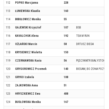
112
POPKO Marcjanna
228
113
ŁUNIEWSKA Klaudia
160
114
BIBUŁOWICZ Monika
55
115
GAJEWSKI Krzysztof
107
BSB
116
KAVALCHUK Alena
192
TEA.M RUN
117
OŻLAŃSKI Marcin
58
DRTUSZ BIEGA
118
KRYSIEWICZ Wioletta
150
119
CZERNIAWSKA Kasia
56
PĘDZIWIATR BIAŁYSTOK
120
GRYGOROWICZ Przemek
140
BIEGAM, BO ŻONA POZWOLI
121
GRYKO Izabela
108
122
ZAJKOWSKA Anna
51
123
HRYSZKIEWICZ Ewa
408
124
BUSŁOWSKA Monika
167