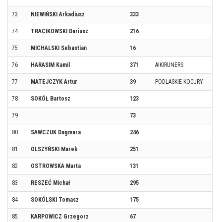
73
NIEWIŃSKI Arkadiusz
333
74
TRACIKOWSKI Dariusz
216
75
MICHALSKI Sebastian
16
76
HARASIM Kamil
371
AIKIRUNERS
77
MATEJCZYK Artur
39
PODLASKIE KOCURY
78
SOKÓŁ Bartosz
123
79
73
80
SAWCZUK Dagmara
246
81
OLSZYŃSKI Marek
251
82
OSTROWSKA Marta
131
83
RESZEĆ Michał
295
84
SOKÓLSKI Tomasz
175
85
KARPOWICZ Grzegorz
67