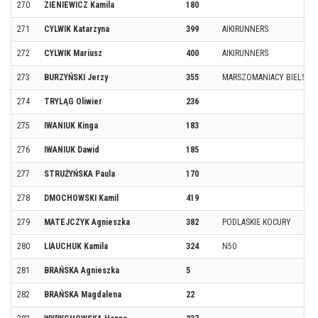
270
ZIENIEWICZ Kamila
180
271
CYLWIK Katarzyna
399
AIKIRUNNERS
272
CYLWIK Mariusz
400
AIKIRUNNERS
273
BURZYŃSKI Jerzy
355
MARSZOMANIACY BIELSK P
274
TRYLĄG Oliwier
236
275
IWANIUK Kinga
183
276
IWANIUK Dawid
185
277
STRUŻYŃSKA Paula
170
278
DMOCHOWSKI Kamil
419
279
MATEJCZYK Agnieszka
382
PODLASKIE KOCURY
280
LIAUCHUK Kamila
324
N50
281
BRAŃSKA Agnieszka
5
282
BRAŃSKA Magdalena
22