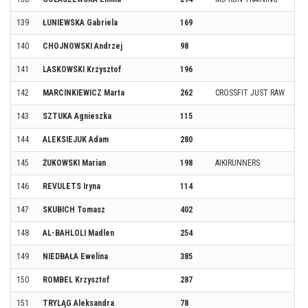
139
ŁUNIEWSKA Gabriela
169
140
CHOJNOWSKI Andrzej
98
141
LASKOWSKI Krzysztof
196
142
MARCINKIEWICZ Marta
262
CROSSFIT JUST RAW
143
SZTUKA Agnieszka
115
144
ALEKSIEJUK Adam
280
145
ŻUKOWSKI Marian
198
AIKIRUNNERS
146
REVULETS Iryna
114
147
SKUBICH Tomasz
402
148
AL-BAHLOLI Madlen
254
149
NIEDBAŁA Ewelina
385
150
ROMBEL Krzysztof
287
151
TRYLĄG Aleksandra
78