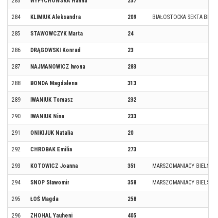
283
WYPYCHOWSKA Hanna
237
284
KLIMIUK Aleksandra
209
BIAŁOSTOCKA SEKTA BIEG
285
STAWOWCZYK Marta
24
286
DRĄGOWSKI Konrad
23
287
NAJMANOWICZ Iwona
283
288
BONDA Magdalena
313
289
IWANIUK Tomasz
232
290
IWANIUK Nina
233
291
ONIKIJUK Natalia
20
292
CHROBAK Emilia
273
293
KOTOWICZ Joanna
351
MARSZOMANIACY BIELSK P
294
SNOP Sławomir
358
MARSZOMANIACY BIELSK P
295
ŁOŚ Magda
258
296
ZHOHAL Yauheni
405