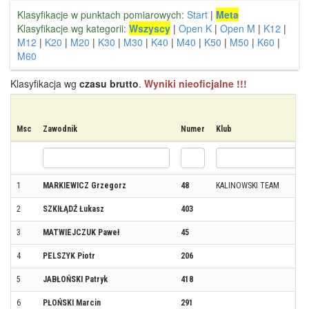
Klasyfikacje w punktach pomiarowych:
Start
|
Meta
Klasyfikacje wg kategorii:
Wszyscy
|
Open K
|
Open M
|
K12
|
M12
|
K20
|
M20
|
K30
|
M30
|
K40
|
M40
|
K50
|
M50
|
K60
|
M60
Klasyfikacja wg
czasu brutto
.
Wyniki nieoficjalne !!!
Msc
Zawodnik
Numer
Klub
1
MARKIEWICZ Grzegorz
48
KALINOWSKI TEAM
2
SZKIŁĄDŹ Łukasz
403
3
MATWIEJCZUK Paweł
45
4
PELSZYK Piotr
206
5
JABŁOŃSKI Patryk
418
6
PŁOŃSKI Marcin
291