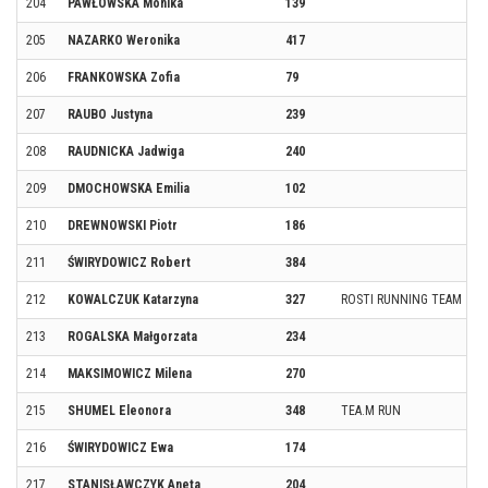
204
PAWŁOWSKA Monika
139
205
NAZARKO Weronika
417
206
FRANKOWSKA Zofia
79
207
RAUBO Justyna
239
208
RAUDNICKA Jadwiga
240
209
DMOCHOWSKA Emilia
102
210
DREWNOWSKI Piotr
186
211
ŚWIRYDOWICZ Robert
384
212
KOWALCZUK Katarzyna
327
ROSTI RUNNING TEAM
213
ROGALSKA Małgorzata
234
214
MAKSIMOWICZ Milena
270
215
SHUMEL Eleonora
348
TEA.M RUN
216
ŚWIRYDOWICZ Ewa
174
217
STANISŁAWCZYK Aneta
204