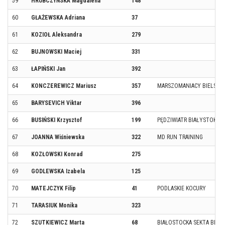
59
HRUBCZYŃSKA Magdalena
148
60
GŁAŻEWSKA Adriana
37
61
KOZIOŁ Aleksandra
279
62
BUJNOWSKI Maciej
331
63
ŁAPIŃSKI Jan
392
64
KONCZEREWICZ Mariusz
357
MARSZOMANIACY BIELSK P
65
BARYSEVICH Viktar
396
66
BUSIŃSKI Krzysztof
199
PĘDZIWIATR BIAŁYSTOK
67
JOANNA Wiśniewska
322
MD RUN TRAINING
68
KOZŁOWSKI Konrad
275
69
GODLEWSKA Izabela
125
70
MATEJCZYK Filip
41
PODLASKIE KOCURY
71
TARASIUK Monika
323
72
SZUTKIEWICZ Marta
68
BIAŁOSTOCKA SEKTA BIEG