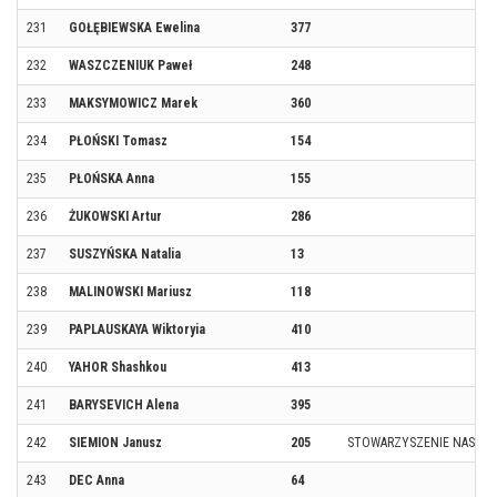
231
GOŁĘBIEWSKA Ewelina
377
232
WASZCZENIUK Paweł
248
233
MAKSYMOWICZ Marek
360
234
PŁOŃSKI Tomasz
154
235
PŁOŃSKA Anna
155
236
ŻUKOWSKI Artur
286
237
SUSZYŃSKA Natalia
13
238
MALINOWSKI Mariusz
118
239
PAPLAUSKAYA Wiktoryia
410
240
YAHOR Shashkou
413
241
BARYSEVICH Alena
395
242
SIEMION Janusz
205
STOWARZYSZENIE NASZ S
243
DEC Anna
64