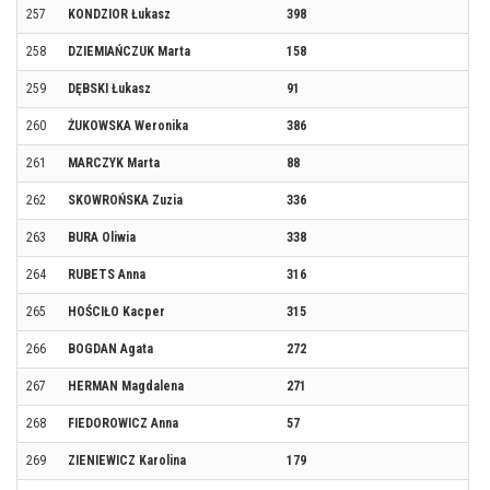
257
KONDZIOR Łukasz
398
258
DZIEMIAŃCZUK Marta
158
259
DĘBSKI Łukasz
91
260
ŻUKOWSKA Weronika
386
261
MARCZYK Marta
88
262
SKOWROŃSKA Zuzia
336
263
BURA Oliwia
338
264
RUBETS Anna
316
265
HOŚCIŁO Kacper
315
266
BOGDAN Agata
272
267
HERMAN Magdalena
271
268
FIEDOROWICZ Anna
57
269
ZIENIEWICZ Karolina
179