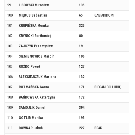
99
LISOWSKI Mirosław
135
100
MIĘKUS Sebastian
65
GABIADIDOMI
101
KRUPIŃSKA Monika
325
102
KRYNICKI Bartłomiej
80
103
ZAJCZYK Przemysław
19
104
SIEMIENOWICZ Marcin
106
105
ROŻKO Paweł
127
106
ALEKSIEJCZUK Marlena
132
107
ROTMAŃSKA Iwona
171
BIEGAM BO LUBIĘ
108
BAŃKOWSKA Katarzyna
172
109
SAMOJLIK Daniel
394
110
GOTLIB Monika
193
111
DOWNAR Jakub
227
BRAK