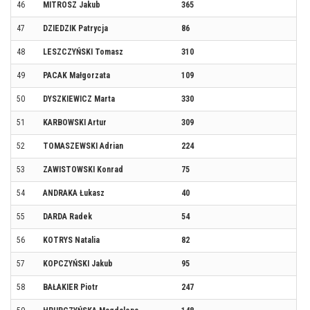
46
MITROSZ Jakub
365
47
DZIEDZIK Patrycja
86
48
LESZCZYŃSKI Tomasz
310
49
PACAK Małgorzata
109
50
DYSZKIEWICZ Marta
330
51
KARBOWSKI Artur
309
52
TOMASZEWSKI Adrian
224
53
ZAWISTOWSKI Konrad
75
54
ANDRAKA Łukasz
40
55
DARDA Radek
54
56
KOTRYS Natalia
82
57
KOPCZYŃSKI Jakub
95
58
BAŁAKIER Piotr
247