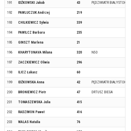
191
IDŹKOWSKI Jakub
43
PĘDZIWIATR BIAŁYSTOK
192
PAWLUCZUK Andrzej
219
193
CHILKIEWICZ Sylwia
339
194
PAWILCZ Barbara
235
195
GINSZT Marlena
21
196
KHARYTONAVA Milana
320
N50
197
ZACZKIEWICZ Oliwia
296
198
ILICZ Łukasz
60
199
IDŹKOWSKA Anna
42
PĘDZIWIATR BIAŁYSTOK
200
BRONIEWICZ Piotr
47
DRTUSZ BIEGA
201
TOMASZEWSKA Julia
415
202
RADZIWON Paweł
416
203
WALAS Natalia
76