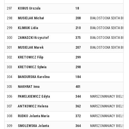
297
KOBUS Urszula
18
298
MUSIELAK Michał
208
BIAŁOSTOCKA SEKTA BIEG
299
KLIMIUK Lidia
210
BIAŁOSTOCKA SEKTA BIEG
300
ZAWADZKI Krzysztof
375
BIAŁOSTOCKA SEKTA BIEG
301
MUSIELAK Marek
207
BIAŁOSTOCKA SEKTA BIEG
302
KRETOWICZ Filip
299
303
KRETOWICZ Sylwia
298
304
BANDURSKA Karolina
184
305
NAKHRAT Inna
401
306
PAWELKIEWICZ Edyta
344
MARSZOMANIACY BIELSK P
307
ANTKOWICZ Helena
362
MARSZOMANIACY BIELSK P
308
RUDKO Jolanta Maria
372
MARSZOMANIACY BIELSK P
309
SMOLEWSKA Jolanta
364
MARSZOMANIACY BIELSK P