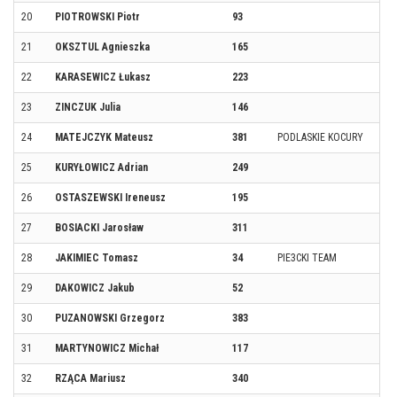
20
PIOTROWSKI Piotr
93
21
OKSZTUL Agnieszka
165
22
KARASEWICZ Łukasz
223
23
ZINCZUK Julia
146
24
MATEJCZYK Mateusz
381
PODLASKIE KOCURY
25
KURYŁOWICZ Adrian
249
26
OSTASZEWSKI Ireneusz
195
27
BOSIACKI Jarosław
311
28
JAKIMIEC Tomasz
34
PIE3CKI TEAM
29
DAKOWICZ Jakub
52
30
PUZANOWSKI Grzegorz
383
31
MARTYNOWICZ Michał
117
32
RZĄCA Mariusz
340