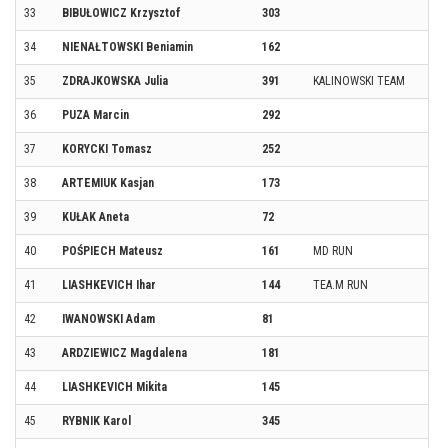
33
BIBUŁOWICZ Krzysztof
303
34
NIENAŁTOWSKI Beniamin
162
35
ZDRAJKOWSKA Julia
391
KALINOWSKI TEAM
36
PUZA Marcin
292
37
KORYCKI Tomasz
252
38
ARTEMIUK Kasjan
173
39
KUŁAK Aneta
72
40
POŚPIECH Mateusz
161
MD RUN
41
LIASHKEVICH Ihar
144
TEA.M RUN
42
IWANOWSKI Adam
81
43
ARDZIEWICZ Magdalena
181
44
LIASHKEVICH Mikita
145
45
RYBNIK Karol
345