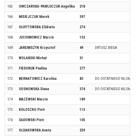
165
OWCZARSKA-PAWLUCZUK Angelika
218
166
MISIEJCZUK Marek
397
167
OŁDYTOWSKA Elżbieta
274
168
JUCHIMOWICZ Marcin
152
169
JAREMISZYN Krzysztof
49
DRTUSZ BIEGA
170
WOLAŃSKI Michał
31
171
FIEDORUK Paulina
277
172
BERNATOWICZ Karolina
83
DO OSTATNIEGO KILOMET
173
SOSNOWSKA Diana
374
DO OSTATNIEGO KILOMET
174
MAZEWSKI Marcin
189
175
KOŁOSZKO Piotr
113
176
SADOWSKI Piotr
105
177
OŁDAKOWSKA Aneta
259