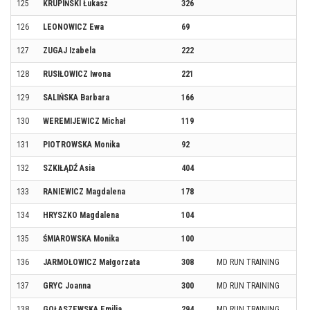
125
KRUPIŃSKI Łukasz
326
126
LEONOWICZ Ewa
69
127
ZUGAJ Izabela
222
128
RUSIŁOWICZ Iwona
221
129
SALIŃSKA Barbara
166
130
WEREMIJEWICZ Michał
119
131
PIOTROWSKA Monika
92
132
SZKIŁĄDŹ Asia
404
133
RANIEWICZ Magdalena
178
134
HRYSZKO Magdalena
104
135
ŚMIAROWSKA Monika
100
136
JARMOŁOWICZ Małgorzata
308
MD RUN TRAINING
137
GRYC Joanna
300
MD RUN TRAINING
138
GOŁASZEWSKA Emilia
294
MD RUN TRAINING