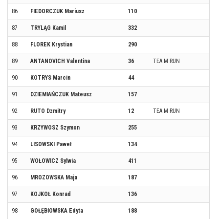
86
FIEDORCZUK Mariusz
110
87
TRYLĄG Kamil
332
88
FLOREK Krystian
290
89
ANTANOVICH Valentina
36
TEA.M RUN
90
KOTRYS Marcin
44
91
DZIEMIAŃCZUK Mateusz
157
92
RUTO Dzmitry
12
TEA.M RUN
93
KRZYWOSZ Szymon
255
94
LISOWSKI Paweł
134
95
WOŁOWICZ Sylwia
411
96
MROZOWSKA Maja
187
97
KOJKOŁ Konrad
136
98
GOŁĘBIOWSKA Edyta
188