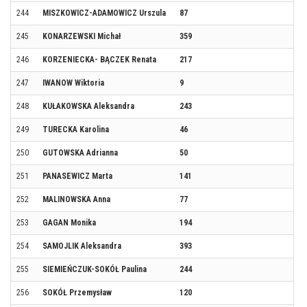
244
MISZKOWICZ-ADAMOWICZ Urszula
87
245
KONARZEWSKI Michał
359
246
KORZENIECKA- BĄCZEK Renata
217
247
IWANOW Wiktoria
9
248
KUŁAKOWSKA Aleksandra
243
249
TURECKA Karolina
46
250
GUTOWSKA Adrianna
50
251
PANASEWICZ Marta
141
252
MALINOWSKA Anna
77
253
GAGAN Monika
194
254
SAMOJLIK Aleksandra
393
255
SIEMIEŃCZUK-SOKÓŁ Paulina
244
256
SOKÓŁ Przemysław
120