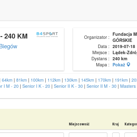
- 240 KM
Fundacja 
Organizator :
GÓRSKIE
 Biegów
Data :
2019-07-18
Miejsce :
Lądek-Zdró
Dystans :
240 km
Mapa :
Pokaż
|
64km
|
81km
|
100km
|
112km
|
130km
|
145km
|
170km
|
191km
|
20
r I M - 20
|
Senior I K - 20
|
Senior II K - 30
|
Senior II M - 30
|
Masters 
Miejscowość
Kraj
Kategor