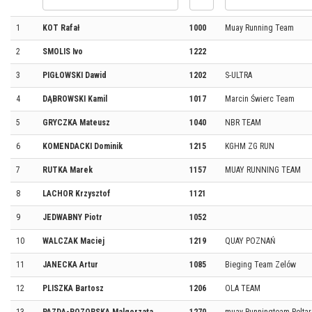
1
KOT Rafał
1000
Muay Running Team
2
SMOLIS Ivo
1222
3
PIGŁOWSKI Dawid
1202
S-ULTRA
4
DĄBROWSKI Kamil
1017
Marcin Świerc Team
5
GRYCZKA Mateusz
1040
NBR TEAM
6
KOMENDACKI Dominik
1215
KGHM ZG RUN
7
RUTKA Marek
1157
MUAY RUNNING TEAM
8
LACHOR Krzysztof
1121
9
JEDWABNY Piotr
1052
10
WALCZAK Maciej
1219
QUAY POZNAŃ
11
JANECKA Artur
1085
Bieging Team Zelów
12
PLISZKA Bartosz
1206
OLA TEAM