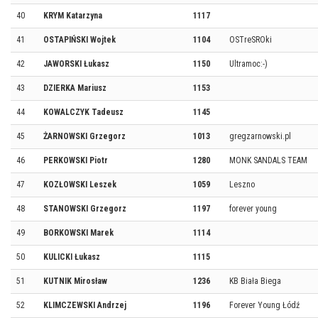
40
KRYM Katarzyna
1117
41
OSTAPIŃSKI Wojtek
1104
OSTreSROki
42
JAWORSKI Łukasz
1150
Ultramoc:-)
43
DZIERKA Mariusz
1153
44
KOWALCZYK Tadeusz
1145
45
ŻARNOWSKI Grzegorz
1013
gregzarnowski.pl
46
PERKOWSKI Piotr
1280
MONK SANDALS TEAM
47
KOZŁOWSKI Leszek
1059
Leszno
48
STANOWSKI Grzegorz
1197
forever young
49
BORKOWSKI Marek
1114
50
KULICKI Łukasz
1115
51
KUTNIK Mirosław
1236
KB Biała Biega
52
KLIMCZEWSKI Andrzej
1196
Forever Young Łódź