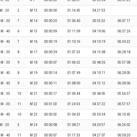
 K - 30
1
K 1
00:00:03
01:08:57
03:53:34
06:01:25
 M - 20
2
M 13
00:00:00
01:16:45
04:21:53
I M - 30
7
M 14
00:00:20
01:06:40
03:55:52
06:07:17
 M - 40
6
M 15
00:00:09
01:11:09
04:19:06
06:37:26
 M - 40
7
M 16
00:00:19
01:10:16
04:10:19
06:34:22
I M - 30
8
M 17
00:00:39
01:07:33
04:13:08
06:28:18
I M - 30
9
M 18
00:00:07
01:06:52
03:48:26
05:57:08
 M - 40
8
M 19
00:00:14
01:07:49
04:10:11
06:28:05
 M - 40
9
M 20
00:00:11
01:08:00
04:15:12
06:38:06
I M - 30
10
M 21
00:00:17
01:06:44
03:48:05
05:56:57
I M - 30
11
M 22
00:01:03
01:24:53
04:37:22
06:57:57
 M - 40
10
M 23
00:00:02
01:04:33
03:50:34
06:10:45
 M - 20
3
M 24
00:00:08
01:08:21
04:20:57
06:26:02
 M - 40
11
M 25
00:00:07
01:17:33
04:27:07
06:58:20