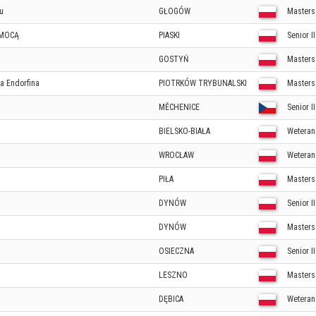
u
GŁOGÓW
Masters
OMOCĄ
PIASKI
Senior I
GOSTYŃ
Masters
a Endorfina
PIOTRKÓW TRYBUNALSKI
Masters
MĚCHENICE
Senior I
BIELSKO-BIAŁA
Weteran 
WROCŁAW
Weteran 
PIŁA
Masters
DYNÓW
Senior I
DYNÓW
Masters
OSIECZNA
Senior I
LESZNO
Masters
DĘBICA
Weteran 