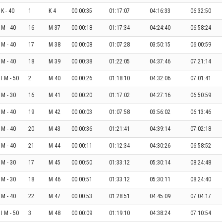
K - 40
1
K 4
00:00:35
01:17:07
04:16:33
06:32:50
 M - 40
16
M 37
00:00:18
01:17:34
04:24:40
06:58:24
 M - 40
17
M 38
00:00:08
01:07:28
03:50:15
06:00:59
 M - 40
18
M 39
00:00:38
01:22:05
04:37:46
07:21:14
I M - 50
2
M 40
00:00:26
01:18:10
04:32:06
07:01:41
I M - 30
16
M 41
00:00:20
01:17:02
04:27:16
06:50:59
 M - 40
19
M 42
00:00:03
01:07:58
03:56:02
06:13:46
 M - 40
20
M 43
00:00:36
01:21:41
04:39:14
07:02:18
 M - 40
21
M 44
00:00:11
01:12:34
04:30:26
06:58:52
I M - 30
17
M 45
00:00:50
01:33:12
05:30:14
08:24:48
I M - 30
18
M 46
00:00:51
01:33:12
05:30:11
08:24:40
 M - 40
22
M 47
00:00:53
01:28:51
04:45:09
07:04:17
I M - 50
3
M 48
00:00:09
01:19:10
04:38:24
07:10:54