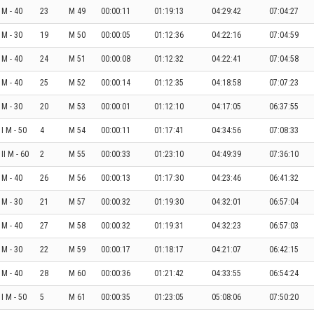
 M - 40
23
M 49
00:00:11
01:19:13
04:29:42
07:04:27
I M - 30
19
M 50
00:00:05
01:12:36
04:22:16
07:04:59
 M - 40
24
M 51
00:00:08
01:12:32
04:22:41
07:04:58
 M - 40
25
M 52
00:00:14
01:12:35
04:18:58
07:07:23
I M - 30
20
M 53
00:00:01
01:12:10
04:17:05
06:37:55
I M - 50
4
M 54
00:00:11
01:17:41
04:34:56
07:08:33
II M - 60
2
M 55
00:00:33
01:23:10
04:49:39
07:36:10
 M - 40
26
M 56
00:00:13
01:17:30
04:23:46
06:41:32
I M - 30
21
M 57
00:00:32
01:19:30
04:32:01
06:57:04
 M - 40
27
M 58
00:00:32
01:19:31
04:32:23
06:57:03
I M - 30
22
M 59
00:00:17
01:18:17
04:21:07
06:42:15
 M - 40
28
M 60
00:00:36
01:21:42
04:33:55
06:54:24
I M - 50
5
M 61
00:00:35
01:23:05
05:08:06
07:50:20