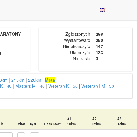
MARATONY
Zgłoszonych :
298
Wystartowało :
280
Nie ukończyło :
147
j
Ukończyło :
133
Na trasie :
3
3km
|
215km
|
228km
|
Meta
K - 40
|
Masters M - 40
|
Weteran K - 50
|
Weteran I M - 50
|
A1
A2
A3
ia
Mkat
K/M
Czas startu
10km
32km
47km