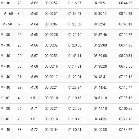
I M - 30
23
M 62
00:00:52
01:16:37
04:25:51
06:44:26
II M - 60
3
M 63
00:00:51
01:34:43
05:30:15
08:15:23
I M - 50
6
M 64
00:00:07
01:23:03
04:52:41
07:45:13
I M - 30
24
M 65
00:00:28
01:21:10
04:37:46
07:12:22
I M - 30
25
M 66
00:00:32
01:20:06
04:25:08
06:44:36
 M - 40
29
M 67
00:00:53
01:43:11
05:29:08
08:20:51
 M - 40
30
M 68
00:00:16
01:14:31
04:30:28
06:43:06
 M - 40
31
M 69
00:00:13
01:23:01
04:48:41
07:13:12
 M - 40
32
M 70
00:00:21
01:23:34
04:44:42
07:15:47
 K - 30
4
K 5
00:00:10
01:19:13
04:51:10
07:35:12
I M - 30
26
M 71
00:00:21
01:22:55
04:47:10
07:06:59
K - 40
2
K 6
00:00:16
01:18:40
04:44:22
07:21:48
 M - 40
33
M 72
00:00:44
01:30:41
05:00:38
07:34:27