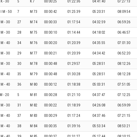
 K - 30
5
K 7
00:00:25
01:22:36
04:41:40
07:27:13
I M - 50
7
M 73
00:00:42
01:25:39
05:20:31
08:09:54
I M - 30
27
M 74
00:00:33
01:17:54
04:32:59
06:59:26
I M - 30
28
M 75
00:00:10
01:14:44
04:18:02
06:46:57
 M - 40
34
M 76
00:00:20
01:20:39
04:35:55
07:01:30
I M - 30
29
M 77
00:00:21
01:20:39
04:34:42
06:52:20
I M - 30
30
M 78
00:00:48
01:29:57
05:28:51
08:12:26
 M - 40
35
M 79
00:00:48
01:30:28
05:28:51
08:12:28
 M - 40
36
M 80
00:00:12
01:18:38
05:03:31
07:51:05
 M - 20
5
M 81
00:00:28
01:21:10
04:37:47
07:12:25
I M - 30
31
M 82
00:00:22
01:18:39
04:26:08
06:59:09
 M - 40
37
M 83
00:00:29
01:17:24
04:37:46
07:21:15
 M - 40
38
M 84
00:00:35
01:39:16
05:53:34
08:53:21
 M - 40
39
M 85
00:00:37
01:31:27
05:17:44
08:10:15