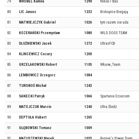
79
WRÓBEL Kamila
1290
Nikoś I Staś
80
LIC Janusz
1232
Biskupice Biegają
81
MATWIEJCZYK Gabriel
1026
tym razem sie uda
82
KOZERAŃSKI Przemysław
1080
WILD DOGS TEAM
83
DŁUŻNIEWSKI Jacek
1272
UltrasFCB
84
KLINCEWICZ Cezary
1200
85
GRZELAKOWSKI Robert
1105
Wkurw_Team
86
LEMBOWICZ Grzegorz
1084
87
TUROBOŚ Michał
1243
88
SANECKI Patryk
1066
Spartanie Dzieciom
89
MATEJCZUK Marcin
1240
Ultra Śledź
90
DEPTUŁA Hubert
1265
91
GŁĘBOWSKI Tomasz
1009
92
MATUSZEWSKI Marek
1035
Runner's Power Śrem