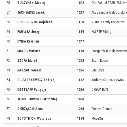
66
TUCZYŃSKI Maciej
1002
Old School TRAIL RUNN
67
JACHYMSKI Jacek
1237
Akademicki Klub Górski 
68
GRZESZCZUK Wojciech
1188
Visual Family Collective
69
PAWLYTA Jerzy
1139
KM PSP Elbląg
70
DYNIA Krystian
1247
71
MALEC Mariusz
1118
Stargardzki Klub Morsó
72
SZOPA Marek
1262
Team Kopeć
73
BASZAK Tomasz
1296
Siła Ogra
74
CIURASZKIEWICZ Andrzej
1142
Andrzej Ciuraszkiewicz
75
DETTLAFF Patrycja
1276
DREAM RUN
76
JĘDRYCHOWSKI Bartłomiej
1098
77
CHRZĄŚCIK Anna
1216
Płomyk Olkusz
78
SOPOTNICKI Wojciech
1178
MoveOn