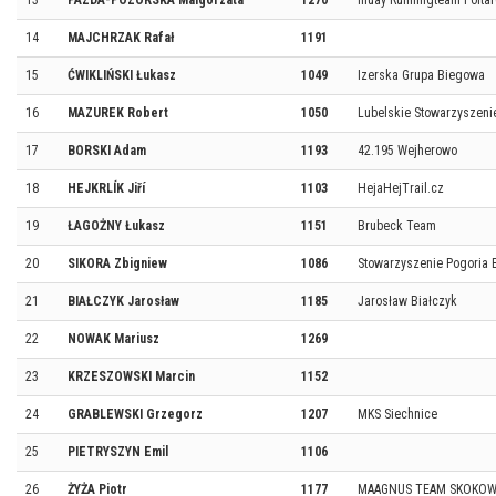
13
PAZDA-POZORSKA Malgorzata
1270
muay Runningteam Poltar
14
MAJCHRZAK Rafał
1191
15
ĆWIKLIŃSKI Łukasz
1049
Izerska Grupa Biegowa
16
MAZUREK Robert
1050
Lubelskie Stowarzyszen
17
BORSKI Adam
1193
42.195 Wejherowo
18
HEJKRLÍK Jiří
1103
HejaHejTrail.cz
19
ŁAGOŻNY Łukasz
1151
Brubeck Team
20
SIKORA Zbigniew
1086
Stowarzyszenie Pogoria 
21
BIAŁCZYK Jarosław
1185
Jarosław Białczyk
22
NOWAK Mariusz
1269
23
KRZESZOWSKI Marcin
1152
24
GRABLEWSKI Grzegorz
1207
MKS Siechnice
25
PIETRYSZYN Emil
1106
26
ŻYŻA Piotr
1177
MAAGNUS TEAM SKOKO