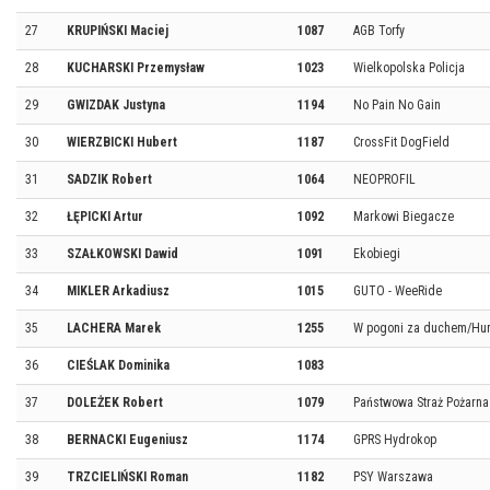
27
KRUPIŃSKI Maciej
1087
AGB Torfy
28
KUCHARSKI Przemysław
1023
Wielkopolska Policja
29
GWIZDAK Justyna
1194
No Pain No Gain
30
WIERZBICKI Hubert
1187
CrossFit DogField
31
SADZIK Robert
1064
NEOPROFIL
32
ŁĘPICKI Artur
1092
Markowi Biegacze
33
SZAŁKOWSKI Dawid
1091
Ekobiegi
34
MIKLER Arkadiusz
1015
GUTO - WeeRide
35
LACHERA Marek
1255
W pogoni za duchem/Hur
36
CIEŚLAK Dominika
1083
37
DOLEŻEK Robert
1079
Państwowa Straż Pożarna 
38
BERNACKI Eugeniusz
1174
GPRS Hydrokop
39
TRZCIELIŃSKI Roman
1182
PSY Warszawa