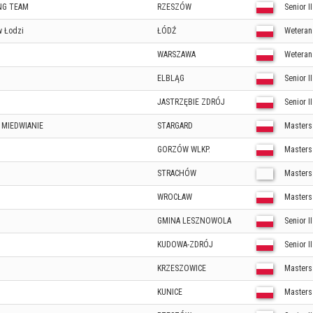
ING TEAM
RZESZÓW
Senior I
w Łodzi
ŁÓDŹ
Weteran 
WARSZAWA
Weteran 
ELBLĄG
Senior I
JASTRZĘBIE ZDRÓJ
Senior I
w MIEDWIANIE
STARGARD
Masters
GORZÓW WLKP.
Masters
STRACHÓW
Masters
WROCŁAW
Masters
GMINA LESZNOWOLA
Senior II
KUDOWA-ZDRÓJ
Senior I
KRZESZOWICE
Masters 
KUNICE
Masters