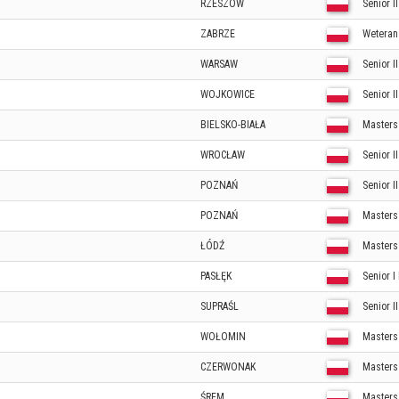
RZESZÓW
Senior II
ZABRZE
Weteran 
WARSAW
Senior I
WOJKOWICE
Senior I
BIELSKO-BIAŁA
Masters
WROCŁAW
Senior I
POZNAŃ
Senior I
POZNAŃ
Masters
ŁÓDŹ
Masters
PASŁĘK
Senior I
SUPRAŚL
Senior I
WOŁOMIN
Masters
CZERWONAK
Masters
ŚREM
Masters