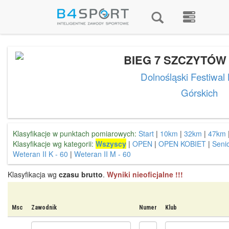
BIEG 7 SZCZYTÓW 
Dolnośląski Festiwal
Górskich
Klasyfikacje w punktach pomiarowych:
Start
|
10km
|
32km
|
47km
Klasyfikacje wg kategorii:
Wszyscy
|
OPEN
|
OPEN KOBIET
|
Senio
Weteran II K - 60
|
Weteran II M - 60
Klasyfikacja wg
czasu brutto
.
Wyniki nieoficjalne !!!
Msc
Zawodnik
Numer
Klub