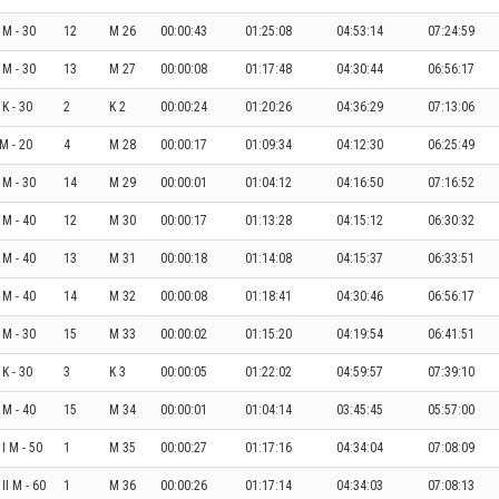
I M - 30
12
M 26
00:00:43
01:25:08
04:53:14
07:24:59
I M - 30
13
M 27
00:00:08
01:17:48
04:30:44
06:56:17
 K - 30
2
K 2
00:00:24
01:20:26
04:36:29
07:13:06
 M - 20
4
M 28
00:00:17
01:09:34
04:12:30
06:25:49
I M - 30
14
M 29
00:00:01
01:04:12
04:16:50
07:16:52
 M - 40
12
M 30
00:00:17
01:13:28
04:15:12
06:30:32
 M - 40
13
M 31
00:00:18
01:14:08
04:15:37
06:33:51
 M - 40
14
M 32
00:00:08
01:18:41
04:30:46
06:56:17
I M - 30
15
M 33
00:00:02
01:15:20
04:19:54
06:41:51
 K - 30
3
K 3
00:00:05
01:22:02
04:59:57
07:39:10
 M - 40
15
M 34
00:00:01
01:04:14
03:45:45
05:57:00
I M - 50
1
M 35
00:00:27
01:17:16
04:34:04
07:08:09
II M - 60
1
M 36
00:00:26
01:17:14
04:34:03
07:08:13