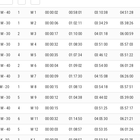
 M - 40
1
M 1
00:00:02
00:58:01
03:10:38
04:51:28
I M - 30
1
M 2
00:00:06
01:02:11
03:34:29
05:38:26
I M - 30
2
M 3
00:00:17
01:10:00
04:01:18
06:00:59
I M - 30
3
M 4
00:00:32
01:08:30
03:51:00
05:57:03
I M - 30
4
M 5
00:00:35
01:07:34
03:46:12
05:51:22
 M - 40
2
M 6
00:00:04
01:09:02
03:54:00
06:01:28
 M - 40
3
M 7
00:00:09
01:17:30
04:15:08
06:26:00
 M - 20
1
M 8
00:00:15
01:08:13
03:54:18
05:57:51
I M - 30
5
M 9
00:00:12
01:04:38
03:44:02
05:39:00
 M - 40
4
M 10
00:00:15
03:51:25
05:57:17
I M - 30
6
M 11
00:00:32
01:14:50
04:05:30
06:21:21
 M - 40
5
M 12
00:00:03
01:08:57
03:53:35
06:01:26