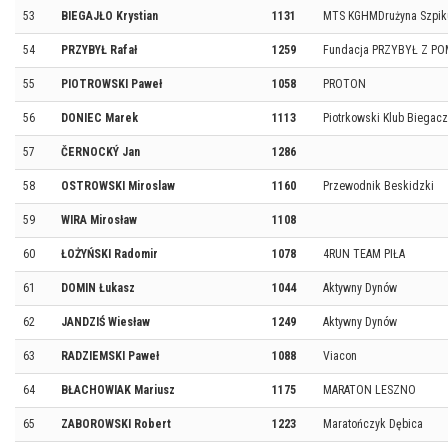
53
BIEGAJŁO Krystian
1131
MTS KGHMDrużyna Szpik
54
PRZYBYŁ Rafał
1259
Fundacja PRZYBYŁ Z P
55
PIOTROWSKI Paweł
1058
PROTON
56
DONIEC Marek
1113
Piotrkowski Klub Biegacz
57
ČERNOCKÝ Jan
1286
58
OSTROWSKI Miroslaw
1160
Przewodnik Beskidzki
59
WIRA Mirosław
1108
60
ŁOŻYŃSKI Radomir
1078
4RUN TEAM PIŁA
61
DOMIN Łukasz
1044
Aktywny Dynów
62
JANDZIŚ Wiesław
1249
Aktywny Dynów
63
RADZIEMSKI Paweł
1088
Viacon
64
BŁACHOWIAK Mariusz
1175
MARATON LESZNO
65
ZABOROWSKI Robert
1223
Maratończyk Dębica