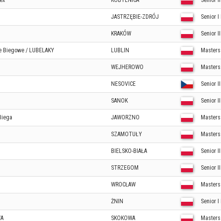
ex
KOBYLNICA
Senior II
JASTRZĘBIE-ZDRÓJ
Senior I
KRAKÓW
Senior I
ie Biegowe / LUBELAKY
LUBLIN
Masters
WEJHEROWO
Masters
NESOVICE
Senior I
SANOK
Senior I
Biega
JAWORZNO
Masters
SZAMOTUŁY
Masters
BIELSKO-BIAŁA
Senior I
STRZEGOM
Senior I
WROCŁAW
Masters
ŻNIN
Senior I
WA
SKOKOWA
Masters