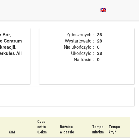
 Bór,
Zgłoszonych :
36
ie Centrum
Wystartowało :
28
kreacjii,
Nie ukończyło :
0
rkules All
Ukończyło :
28
Na trasie :
0
Czas
netto
Różnica
Tempo
Tempo
K/M
0.4km
w czasie
min/km
km/h