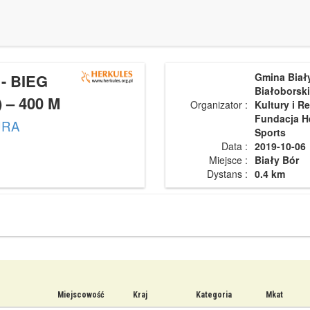
- BIEG
Gmina Biały
Białoborsk
) – 400 M
Organizator :
Kultury i Re
Fundacja He
URA
Sports
Data :
2019-10-06
Miejsce :
Biały Bór
Dystans :
0.4 km
Miejscowość
Kraj
Kategoria
Mkat