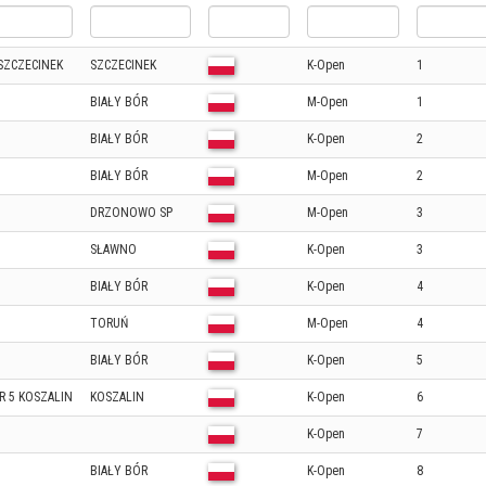
 SZCZECINEK
SZCZECINEK
K-Open
1
BIAŁY BÓR
M-Open
1
BIAŁY BÓR
K-Open
2
BIAŁY BÓR
M-Open
2
DRZONOWO SP
M-Open
3
SŁAWNO
K-Open
3
BIAŁY BÓR
K-Open
4
TORUŃ
M-Open
4
BIAŁY BÓR
K-Open
5
 5 KOSZALIN
KOSZALIN
K-Open
6
K-Open
7
BIAŁY BÓR
K-Open
8