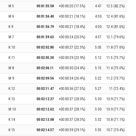
M 5
00:01:55.58
+00:00:20 (17.5%)
4:47
12.5 (82.2%)
M 6
00:01:56.40
+00:00:21 (18.1%)
4:50
12.4 (81.6%)
K 9
00:01:56.79
+00:00:21 (18.4%)
4:50
12.4 (81.6%)
M 7
00:01:59.63
+00:00:24 (20.3%)
4:57
12.1 (79.6%)
K 10
00:02:02.80
+00:00:27 (22.3%)
5:05
11.8 (77.6%)
K 11
00:02:05.30
+00:00:29 (23.9%)
5:12
11.5 (75.7%)
M 8
00:02:06.11
+00:00:30 (24.4%)
5:15
11.4 (75.0%)
M 9
00:02:09.56
+00:00:34 (26.4%)
5:22
11.2 (73.7%)
K 12
00:02:11.47
+00:00:36 (27.5%)
5:27
11 (72.4%)
K 13
00:02:12.37
+00:00:37 (28.0%)
5:30
10.9 (71.7%)
M 10
00:02:12.62
+00:00:37 (28.1%)
5:30
10.9 (71.7%)
K 14
00:02:13.08
+00:00:37 (28.3%)
5:32
10.8 (71.1%)
K 15
00:02:14.57
+00:00:39 (29.1%)
5:35
10.7 (70.4%)