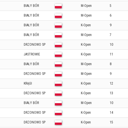
BIAŁY BÓR
M-Open
5
BIAŁY BÓR
M-Open
6
BIAŁY BÓR
K-Open
9
BIAŁY BÓR
M-Open
7
DRZONOWO SP
K-Open
10
JASTROWIE
K-Open
11
BIAŁY BÓR
M-Open
8
DRZONOWO SP
M-Open
9
KRĄGI
K-Open
12
DRZONOWO SP
K-Open
13
BIAŁY BÓR
M-Open
10
DRZONOWO SP
K-Open
14
DRZONOWO SP
K-Open
15