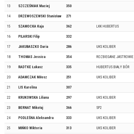
13
SZCZEŚNIAK Maciej
350
14
DRZEWOSZEWSKI Stanisław
271
15
SZAMOCKA Kaja
362
LKK HUBERTUS
16
PILARSKI Filip
332
17
JAKUBASZKO Daria
286
UKS KOLIBER
18
THOMAS Jessica
354
ROZBIEGANE JASTROWIE
19
RADTKE Łukasz
335
HUBERTUS BIAŁY BÓR
20
ADAMCZAK Miłosz
251
UKS KOLIBER
21
LIS Karolina
307
22
KRUKOWSKA Liliana
297
UKS KOLIBER
23
BERNAT Mikołaj
366
SP2
24
PODLEŚNA Aleksandra
333
UKS KOLIBER
25
MIŃKO Wiktoria
313
UKS KOLIBER