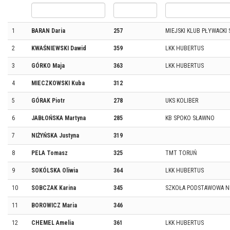
1
BARAN Daria
257
MIEJSKI KLUB PŁYWACKI
2
KWAŚNIEWSKI Dawid
359
LKK HUBERTUS
3
GÓRKO Maja
363
LKK HUBERTUS
4
MIECZKOWSKI Kuba
312
5
GÓRAK Piotr
278
UKS KOLIBER
6
JABŁOŃSKA Martyna
285
KB SPOKO SŁAWNO
7
NIŻYŃSKA Justyna
319
8
PELA Tomasz
325
TMT TORUŃ
9
SOKÓLSKA Oliwia
364
LKK HUBERTUS
10
SOBCZAK Karina
345
SZKOŁA PODSTAWOWA NR
11
BOROWICZ Maria
346
12
CHEMEL Amelia
361
LKK HUBERTUS