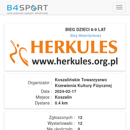
Toggl
navig
BIEG DZIECI 8-9 LAT
Bieg Walentynkowy
Koszalińskie Towarzystwo
Organizator :
Krzewienia Kultury Fizycznej
Data :
2024-02-17
Miejsce :
Koszalin
Dystans :
0.4 km
Zgłoszonych :
12
Wystartowało :
12
Nie ukończyło :
0