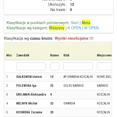
Ukończyło :
12
Na trasie :
0
Klasyfikacje w punktach pomiarowych:
Start
|
Meta
Klasyfikacje wg kategorii:
Wszyscy
|
K OPEN
|
M OPEN
Klasyfikacja wg
czasu brutto
.
Wyniki nieoficjalne !!!
Msc
Zawodnik
Numer
Klub
Miejscowość
1
GAŁKOWSKI Antoni
10
AP GWARDIA KOSZALIN
NOWE BIELICE
2
POLEWSKA Iga
35
GULKS BARWICE
BARWICE
3
DROJMAN Aleksandra
9
KOSZALIN
4
MELNYK Michał
32
GWARDIA
KOSZALIN
5
KOSIŃSKA Zuzanna
20
KOSZALIN