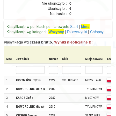
Nie ukończyło :
0
Ukończyło :
6
Na trasie :
0
Klasyfikacje w punktach pomiarowych:
Start
|
Meta
Klasyfikacje wg kategorii:
Wszyscy
|
Dziewczynki
|
Chłopcy
Klasyfikacja wg
czasu brutto
.
Wyniki nieoficjalne !!!
Msc
Zawodnik
Numer
Klub
Miejscowość
Kraj
1
KRZYMIŃSKI Tytus
2029
XC TURBACZ
NOWY TARG
2
NOWOROLNIK Marcin
2009
TYLMANOWA
3
KARCZ Zofia
2049
MYSZKÓW
4
NOWOROLNIK Michał
2010
TYLMANOWA
5
CICHOŃ Damian
2031
STARA WIEŚ