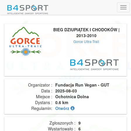
Tog
navi
BIEG DZIUPIĄTEK I CHODOKÓW |
2013-2010
Gorce Ultra-Trail
Organizator :
Fundacja Run Vegan - GUT
Data :
2025-08-03
Miejsce :
Ochotnica Dolna
Dystans :
0.6 km
Regulamin:
Otwórz
Zgłoszonych :
9
Wystartowało :
6