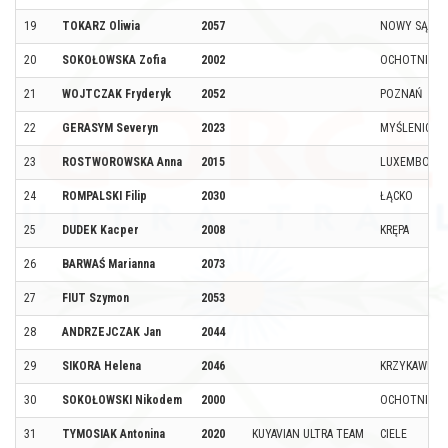
19
TOKARZ Oliwia
2057
NOWY SĄCZ
20
SOKOŁOWSKA Zofia
2002
OCHOTNICA 
21
WOJTCZAK Fryderyk
2052
POZNAŃ
22
GERASYM Severyn
2023
MYŚLENICE
23
ROSTWOROWSKA Anna
2015
LUXEMBOUR
24
ROMPALSKI Filip
2030
ŁĄCKO
25
DUDEK Kacper
2008
KRĘPA
26
BARWAŚ Marianna
2073
27
FIUT Szymon
2053
28
ANDRZEJCZAK Jan
2044
29
SIKORA Helena
2046
KRZYKAWKA
30
SOKOŁOWSKI Nikodem
2000
OCHOTNICA 
31
TYMOSIAK Antonina
2020
KUYAVIAN ULTRA TEAM
CIELE