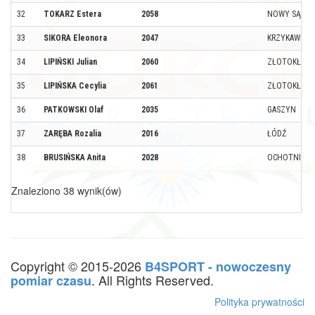
32
TOKARZ Estera
2058
NOWY SĄCZ
33
SIKORA Eleonora
2047
KRZYKAWKA
34
LIPIŃSKI Julian
2060
ZŁOTOKŁOS
35
LIPIŃSKA Cecylia
2061
ZŁOTOKŁOS
36
PATKOWSKI Olaf
2035
GASZYN
37
ZARĘBA Rozalia
2016
ŁÓDŹ
38
BRUSIŃSKA Anita
2028
OCHOTNICA 
Znaleziono 38 wynik(ów)
Copyright © 2015-2026
B4SPORT - nowoczesny
. All Rights Reserved.
pomiar czasu
Polityka prywatności