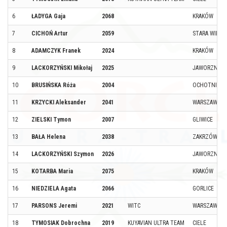
6
ŁADYGA Gaja
2068
KRAKÓW
7
CICHOŃ Artur
2059
STARA WIEŚ
8
ADAMCZYK Franek
2024
KRAKÓW
9
LACKORZYŃSKI Mikołaj
2025
JAWORZNO
10
BRUSIŃSKA Róża
2004
OCHOTNICA 
11
KRZYCKI Aleksander
2041
WARSZAWA
12
ZIELSKI Tymon
2007
GLIWICE
13
BAŁA Helena
2038
ZAKRZÓW TU
14
LACKORZYŃSKI Szymon
2026
JAWORZNO
15
KOTARBA Maria
2075
KRAKÓW
16
NIEDZIELA Agata
2066
GORLICE
17
PARSONS Jeremi
2021
WITC
WARSZAWA
18
TYMOSIAK Dobrochna
2019
KUYAVIAN ULTRA TEAM
CIELE