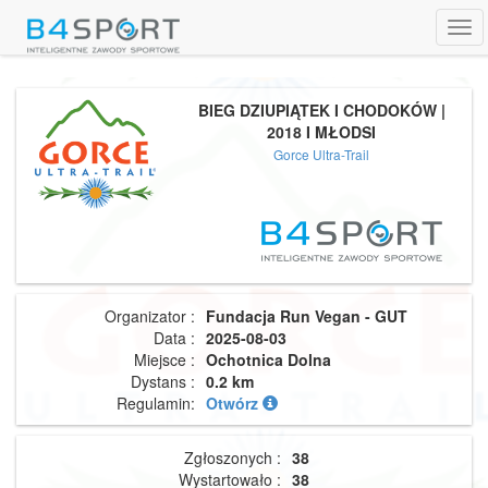
Tog
navi
BIEG DZIUPIĄTEK I CHODOKÓW |
2018 I MŁODSI
Gorce Ultra-Trail
Organizator :
Fundacja Run Vegan - GUT
Data :
2025-08-03
Miejsce :
Ochotnica Dolna
Dystans :
0.2 km
Regulamin:
Otwórz
Zgłoszonych :
38
Wystartowało :
38