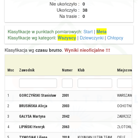
Nie ukończyło :
0
Ukończyło :
38
Na trasie :
0
Klasyfikacje w punktach pomiarowych:
Start
|
Meta
Klasyfikacje wg kategorii:
Wszyscy
|
Dziewczynki
|
Chłopcy
Klasyfikacja wg
czasu brutto
.
Wyniki nieoficjalne !!!
Msc
Zawodnik
Numer
Klub
Miejscowość
1
GORCZYŃSKI Stanisław
2001
WARSZAWA
2
BRUSIŃSKA Alicja
2003
OCHOTNICA 
3
GAŁYSA Martyna
2042
ZABRZEŻ
4
LIPIŃSKI Henryk
2063
ZŁOTOKŁOS
5
TYMOSIAK Liliana
2018
KUYAVIAN ULTRA TEAM
CIELE