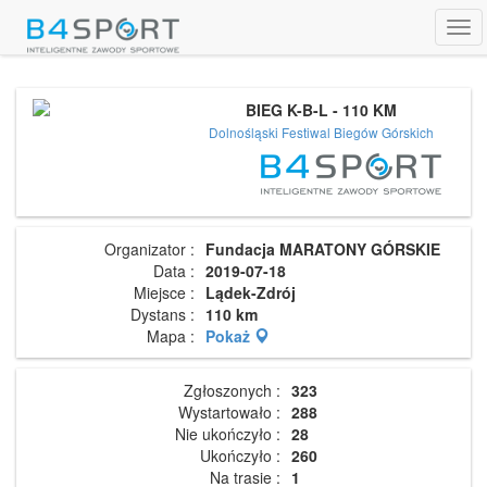
Tog
navi
BIEG K-B-L - 110 KM
Dolnośląski Festiwal Biegów Górskich
Organizator :
Fundacja MARATONY GÓRSKIE
Data :
2019-07-18
Miejsce :
Lądek-Zdrój
Dystans :
110 km
Mapa :
Pokaż
Zgłoszonych :
323
Wystartowało :
288
Nie ukończyło :
28
Ukończyło :
260
Na trasie :
1