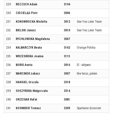
229
RECZUCH Adam
3194
230
CIECIELĄG Piotr
3006
231
KONOWROCKA Wioletta
3012
See You Later Team
232
BIELSKI Janusz
3010
See You Later Team
233
RYCHŁOWSKA Magdalena
3067
234
KALBARCZYK Beata
3162
Orange Polska
235
WRZESIŃSKA Joanna
3115
236
BORIS Aneta
3016
El - aktywni
237
MARCINEK Łukasz
3007
Nie teraz, potem
238
HANGIEL Urszula
3318
239
SOSZYŃSKA Małgorzata
3314
240
GRZESIAK Rafał
3081
241
KOSMIDER Tomasz
3209
Spartanie dzieciom