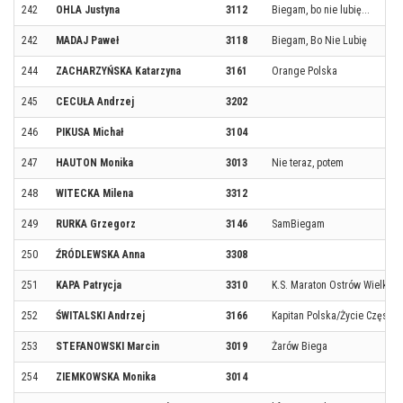
242
OHLA Justyna
3112
Biegam, bo nie lubię...
242
MADAJ Paweł
3118
Biegam, Bo Nie Lubię
244
ZACHARZYŃSKA Katarzyna
3161
Orange Polska
245
CECUŁA Andrzej
3202
246
PIKUSA Michał
3104
247
HAUTON Monika
3013
Nie teraz, potem
248
WITECKA Milena
3312
249
RURKA Grzegorz
3146
SamBiegam
250
ŹRÓDLEWSKA Anna
3308
251
KAPA Patrycja
3310
K.S. Maraton Ostrów Wielkopo
252
ŚWITALSKI Andrzej
3166
Kapitan Polska/Życie Często
253
STEFANOWSKI Marcin
3019
Żarów Biega
254
ZIEMKOWSKA Monika
3014