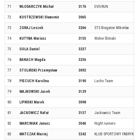
71
WŁODARCZYK Michał
3176
EVErRUN
72
KOSTRZEWSKI Sławomir
3065
73
ZGRAJ Leszek
3266
STS Biegaton MIkołów
74
KUTYBA Mariusz
3155
Wolne Ślimaki
75
GOLA Daniel
3237
76
BANACH Magda
3236
77
STOLIŃSKI Przemysław
3092
78
PIECUCH Karolina
3190
Lacho Team
79
MAJKOWSKI Jacek
3129
80
LIPIŃSKI Marek
3098
81
JACKOWICZ Rafał
3157
Jackowicz Team
82
MARCINIAK Janusz
3046
Night runners
83
MATCZAK Maciej
3242
KLUB SPORTOWY FABRYKA BI