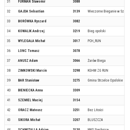
31
FURMAN Sławomir
3088
32
GAJDA Sebastian
3139
Wieczorne Bieganie w Szczec
33
BORÓWKA Ryszard
3082
34
KOWALIK Andrzej
3219
Bieg opolski
35
WYLEGAŁA Michał
3017
PCH_RUN
36
LONC Tomasz
3078
37
ANUSZ Adam
3066
Żarów Biega
38
ZIMKOWSKI Marcin
3298
KGHM ZG RUN
39
BAR Stanisław
3275
Gmina Strzelce Opolskie
40
BIENIECKA Anna
3309
41
SZEMIEL Maciej
3154
42
ORACZ Mateusz
3251
Bez Litości
43
SIKORA Michał
3207
BLUSZCZA
44
SCHWITALLA Adrian
3130
MKS Siechnice