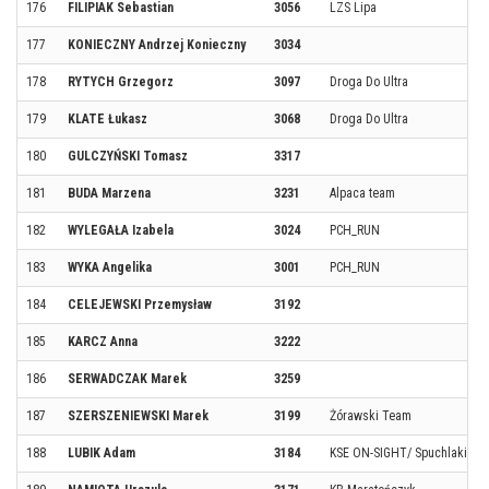
176
FILIPIAK Sebastian
3056
LZS Lipa
177
KONIECZNY Andrzej Konieczny
3034
178
RYTYCH Grzegorz
3097
Droga Do Ultra
179
KLATE Łukasz
3068
Droga Do Ultra
180
GULCZYŃSKI Tomasz
3317
181
BUDA Marzena
3231
Alpaca team
182
WYLEGAŁA Izabela
3024
PCH_RUN
183
WYKA Angelika
3001
PCH_RUN
184
CELEJEWSKI Przemysław
3192
185
KARCZ Anna
3222
186
SERWADCZAK Marek
3259
187
SZERSZENIEWSKI Marek
3199
Żórawski Team
188
LUBIK Adam
3184
KSE ON-SIGHT/ Spuchlaki Te