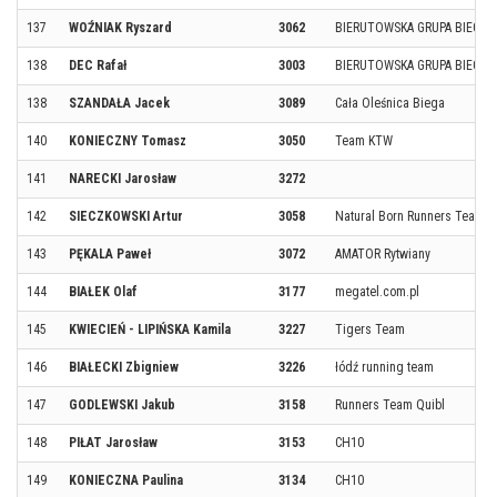
137
WOŹNIAK Ryszard
3062
BIERUTOWSKA GRUPA BIEGO
138
DEC Rafał
3003
BIERUTOWSKA GRUPA BIEGO
138
SZANDAŁA Jacek
3089
Cała Oleśnica Biega
140
KONIECZNY Tomasz
3050
Team KTW
141
NARECKI Jarosław
3272
142
SIECZKOWSKI Artur
3058
Natural Born Runners Team
143
PĘKALA Paweł
3072
AMATOR Rytwiany
144
BIAŁEK Olaf
3177
megatel.com.pl
145
KWIECIEŃ - LIPIŃSKA Kamila
3227
Tigers Team
146
BIAŁECKI Zbigniew
3226
łódź running team
147
GODLEWSKI Jakub
3158
Runners Team Quibl
148
PIŁAT Jarosław
3153
CH10
149
KONIECZNA Paulina
3134
CH10