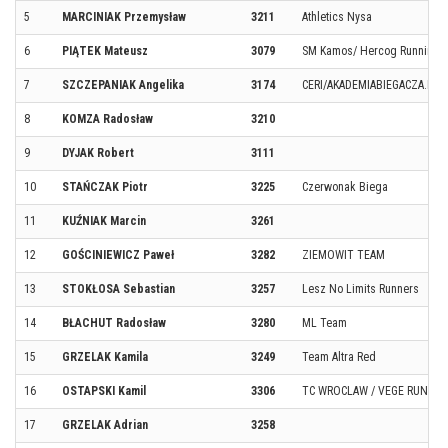
5
MARCINIAK Przemysław
3211
Athletics Nysa
6
PIĄTEK Mateusz
3079
SM Kamos/ Hercog Running 
7
SZCZEPANIAK Angelika
3174
CERI/AKADEMIABIEGACZA.PL 
8
KOMZA Radosław
3210
9
DYJAK Robert
3111
10
STAŃCZAK Piotr
3225
Czerwonak Biega
11
KUŹNIAK Marcin
3261
12
GOŚCINIEWICZ Paweł
3282
ZIEMOWIT TEAM
13
STOKŁOSA Sebastian
3257
Lesz No Limits Runners
14
BŁACHUT Radosław
3280
ML Team
15
GRZELAK Kamila
3249
Team Altra Red
16
OSTAPSKI Kamil
3306
TC WROCLAW / VEGE RUNNER
17
GRZELAK Adrian
3258