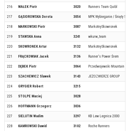
216
WAŁEK Piotr
3020
Runners Team Quibl
217
GĄSIOROWSKA Dorota
3054
MPK Wybieganie / Śnięty Sum
218
MARKOWSKI Piotr
3087
MarkotnySkowronek
219
STAWSKA Anna
3241
wkurw_team
220
SKOWRONEK Artur
3132
MarkotnySkowronek
221
FRĄCKOWIAK Jacek
3136
Runner's Power Śrem
222
DĘBEK Piotr
3064
Przedwojewski Mountain Te
223
SZACHEWICZ Slawek
3143
JEŻOZWIERZE GROUP
224
GRYGIER Robert
3215
225
STOLPE Maciej
3028
226
HOFFMANN Grzegorz
3036
227
SIELUTIN Wadim
3297
KB Lew Legnica 2000
228
KAMROWSKI Dawid
3102
Roche Runners