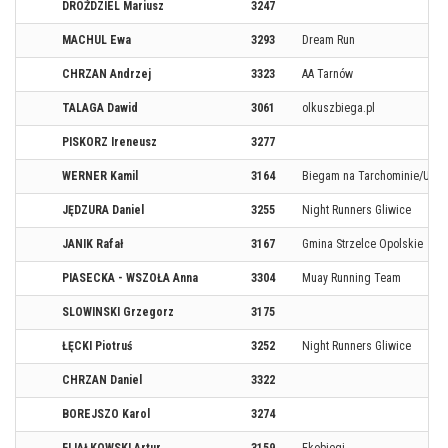
DROŹDZIEL Mariusz
3247
MACHUL Ewa
3293
Dream Run
CHRZAN Andrzej
3323
AA Tarnów
TALAGA Dawid
3061
olkuszbiega.pl
PISKORZ Ireneusz
3277
WERNER Kamil
3164
Biegam na Tarchominie/Ultra
JĘDZURA Daniel
3255
Night Runners Gliwice
JANIK Rafał
3167
Gmina Strzelce Opolskie
PIASECKA - WSZOŁA Anna
3304
Muay Running Team
SLOWINSKI Grzegorz
3175
ŁĘCKI Piotruś
3252
Night Runners Gliwice
CHRZAN Daniel
3322
BOREJSZO Karol
3274