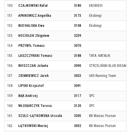
150
CZAJKOWSKI Rafał
3180
EKOBIEGI
151
APANOWICZ Angelika
3173
Ekobiegi
152
BUCHALSKA Ewa
3108
Ekobiegi
153
KOCIOŁEK Zbigniew
3239
154
PRZYBYŁ Tomasz
3070
155
LASZCZYŃSKI Tomasz
3188
TATA. NATALKI
156
WOSZCZAK Jolanta
3090
STRZELIŃSKI KLUB BIEGACZA
157
ZIEMKIEWICZ Jarek
3033
UKS Running Team
158
LIPSKI Krzysztof
3091
159
BĄK Andrzej
3117
SPC
160
WŁODARCZYK Teresa
3120
SPC
161
SZULC-ŁĄTKOWSKA Urszula
3305
KB Maniac Poznan
162
ŁĄTKOWSKI Maciej
3032
KB Maniac Poznań