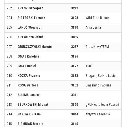
202
KRANZ Grzegorz
3212
204
PIETRZAK Tomasz
3198
Wild Trail Runner
205
JANUĆ Wojciech
3110
Arka Leśna
206
KRAWCZYK Jakub
3055
207
GRUSZCZYŃSKI Marcin
3287
GruszkowyTEAM
208
GMAJ Karolina
3126
209
GMAJ Daniel
3127
1983
210
KÓZKA Przemo
3133
Biegam, Bo Nie Lubię
211
ROSA Bartosz
3152
Smashing Pąpkins
212
SULIMA Janusz
3311
213
SZURKOWSKI Michał
3160
gRUNwald team Poznań
214
BĄKOWICZ Kamil
3044
Aktywni Kamieńsk
215
ZIEMNIAK Marcin
3140