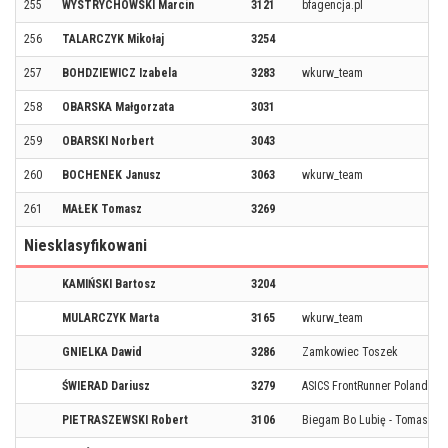
255
WYSTRYCHOWSKI Marcin
3121
bfagencja.pl
256
TALARCZYK Mikołaj
3254
257
BOHDZIEWICZ Izabela
3283
wkurw_team
258
OBARSKA Małgorzata
3031
259
OBARSKI Norbert
3043
260
BOCHENEK Janusz
3063
wkurw_team
261
MAŁEK Tomasz
3269
Niesklasyfikowani
KAMIŃSKI Bartosz
3204
MULARCZYK Marta
3165
wkurw_team
GNIELKA Dawid
3286
Zamkowiec Toszek
ŚWIERAD Dariusz
3279
ASICS FrontRunner Poland / 
PIETRASZEWSKI Robert
3106
Biegam Bo Lubię - Tomaszó