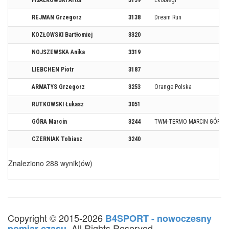
FIJAŁKOWSKI Artur
3159
Ekobiegi
REJMAN Grzegorz
3138
Dream Run
KOZŁOWSKI Bartłomiej
3320
NOJSZEWSKA Anika
3319
LIEBCHEN Piotr
3187
ARMATYS Grzegorz
3253
Orange Polska
RUTKOWSKI Łukasz
3051
GÓRA Marcin
3244
TWM-TERMO MARCIN GÓRA, J
CZERNIAK Tobiasz
3240
Znaleziono 288 wynik(ów)
Copyright © 2015-2026
B4SPORT - nowoczesny
. All Rights Reserved.
pomiar czasu