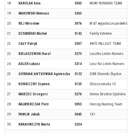
18
KAROLAK Ania
3303
MUAY RUNNING TEAM
19
MAKOWSKI Mateusz
3263
20
REJ Mirosław
3076
M &T wyjadacze parówków
21
DZIUBIŃSKI Michał
3142
Family Extreme
22
CAŁY Patryk
3307
#KFD FALLOUT TEAM
23
KIELASZEWSKI Karol
3273
LeszNo Limits Runners
24
ADLER Łukasz
3214
Lesz No Limits Runners
25
GÓRNIAK-ANTKOWIAK Agnieszka
3122
GSM Oborniki Śląskie
26
KONIECZNY Szymon
3135
Choszczenska 10
27
MARZEC Grzegorz
3276
Gmina Strzelce Opolskie
28
BALWIERCZAK Piotr
3053
Hercog Running Team
29
PAWLIK Jakub
3045
1X1
30
KRAKOWCZYK Marta
3234