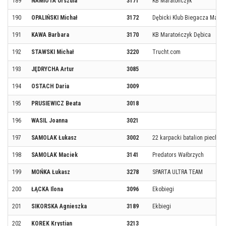
189
NAMIOTA Urszula
3171
KB Maratończyk
190
OPALIŃSKI Michał
3172
Dębicki Klub Biegacza Marat
191
KAWA Barbara
3170
KB Maratończyk Dębica
192
STAWSKI Michał
3220
Trucht.com
193
JĘDRYCHA Artur
3085
194
OSTACH Daria
3009
195
PRUSIEWICZ Beata
3018
196
WASIL Joanna
3021
197
SAMOLAK Łukasz
3002
22 karpacki batalion piechoty
198
SAMOLAK Maciek
3141
Predators Wałbrzych
199
MOŃKA Łukasz
3278
SPARTA ULTRA TEAM
200
ŁĄCKA Ilona
3096
Ekobiegi
201
SIKORSKA Agnieszka
3189
Ekbiegi
202
KOREK Krystian
3213