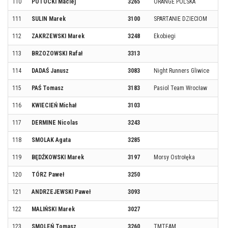
110
POTOCKI Maciej
3265
ORANGE POLSKA
111
SULIN Marek
3100
SPARTANIE DZIECIOM
112
ZAKRZEWSKI Marek
3248
Ekobiegi
113
BRZOZOWSKI Rafał
3313
114
DADAŚ Janusz
3083
Night Runners Gliwice
115
PAŚ Tomasz
3183
Pasiol Team Wrocław
116
KWIECIEŃ Michał
3103
117
DERMINE Nicolas
3243
118
SMOLAK Agata
3285
119
BĘDŹKOWSKI Marek
3197
Morsy Ostrołęka
120
TÓRZ Paweł
3250
121
ANDRZEJEWSKI Paweł
3093
122
MALIŃSKI Marek
3027
123
SMOLEŃ Tomasz
3260
TMTEAM