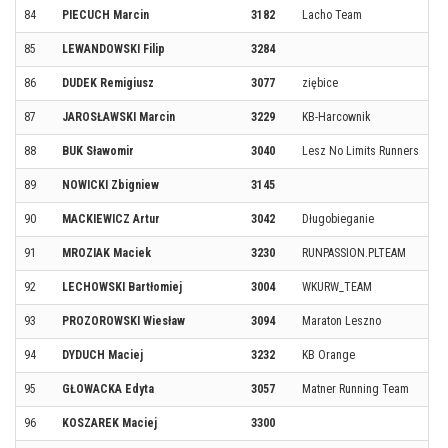
84
PIECUCH Marcin
3182
Lacho Team
85
LEWANDOWSKI Filip
3284
86
DUDEK Remigiusz
3077
ziębice
87
JAROSŁAWSKI Marcin
3229
KB-Harcownik
88
BUK Sławomir
3040
Lesz No Limits Runners
89
NOWICKI Zbigniew
3145
90
MACKIEWICZ Artur
3042
Długobieganie
91
MROZIAK Maciek
3230
RUNPASSION.PLTEAM
92
LECHOWSKI Bartłomiej
3004
WKURW_TEAM
93
PROZOROWSKI Wiesław
3094
Maraton Leszno
94
DYDUCH Maciej
3232
KB Orange
95
GŁOWACKA Edyta
3057
Matner Running Team
96
KOSZAREK Maciej
3300