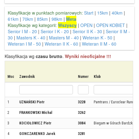
Klasyfikacje w punktach pomiarowych:
Start
|
15km
|
40km
|
61km
|
70km
|
85km
|
98km
|
Meta
Klasyfikacje wg kategorii:
Wszyscy
|
OPEN
|
OPEN KOBIET
|
Senior I M - 20
|
Senior I K - 20
|
Senior II K - 30
|
Senior II M -
30
|
Masters K - 40
|
Masters M - 40
|
Weteran K - 50
|
Weteran I M - 50
|
Weteran II K - 60
|
Weteran II M - 60
Klasyfikacja wg
czasu brutto
.
Wyniki nieoficjalne !!!
Msc
Zawodnik
Numer
Klub
1
UZNAŃSKI Piotr
3228
Pamtrans / Euroclear Runnin
2
FRANKOWSKI Michal
3262
3
KOCIOŁOWICZ Piotr
3084
Biegam w Górach Bardzkich
4
GONCZARENKO Jarek
3281