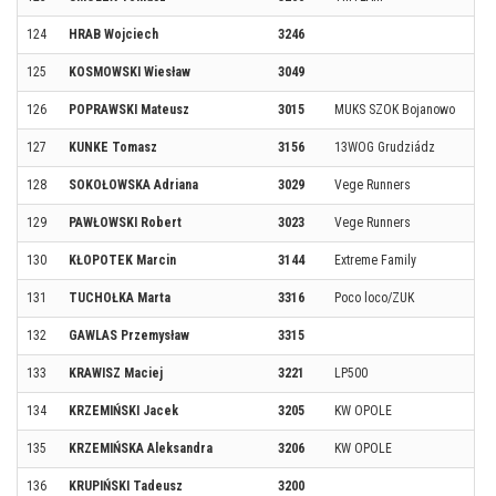
124
HRAB Wojciech
3246
125
KOSMOWSKI Wiesław
3049
126
POPRAWSKI Mateusz
3015
MUKS SZOK Bojanowo
127
KUNKE Tomasz
3156
13WOG Grudziádz
128
SOKOŁOWSKA Adriana
3029
Vege Runners
129
PAWŁOWSKI Robert
3023
Vege Runners
130
KŁOPOTEK Marcin
3144
Extreme Family
131
TUCHOŁKA Marta
3316
Poco loco/ZUK
132
GAWLAS Przemysław
3315
133
KRAWISZ Maciej
3221
LP500
134
KRZEMIŃSKI Jacek
3205
KW OPOLE
135
KRZEMIŃSKA Aleksandra
3206
KW OPOLE
136
KRUPIŃSKI Tadeusz
3200