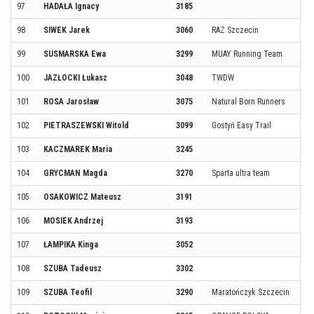
97
HADAŁA Ignacy
3185
98
SIWEK Jarek
3060
RAZ Szczecin
99
SUSMARSKA Ewa
3299
MUAY Running Team
100
JAZŁOCKI Łukasz
3048
TWDW
101
ROSA Jarosław
3075
Natural Born Runners
102
PIETRASZEWSKI Witold
3099
Gostyń Easy Trail
103
KACZMAREK Maria
3245
104
GRYCMAN Magda
3270
Sparta ultra team
105
OSAKOWICZ Mateusz
3191
106
MOSIEK Andrzej
3193
107
ŁAMPIKA Kinga
3052
108
SZUBA Tadeusz
3302
109
SZUBA Teofil
3290
Maratończyk Szczecin