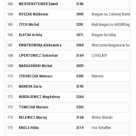
163
WEISSENSTEINER Dawid
3186
164
ROSZAK Waldemar
3095
Biegam na Zielonej Białołęce
165
ZYCH Michal
3291
Klub biegacza rtvEUROagd
166
KLATKA Arleta
3071
Biegam bo lubię
167
KWIATKOWSKA Aleksandra
3069
Wieczorne bieganie w Szczec
168
LIPERTOWICZ Sebastian
3169
LOVELASY
169
MARGASIŃSKI Michał
3035
170
ZYDORCZAK Mateusz
3295
Remove
171
MOREVA Daria
3195
172
BURDAJEWICZ Magdalena
3264
173
TOMCZAK Mariusz
3292
174
RELEWICZ Maciej
3168
Wolne Ślimaki
175
KROLS Hilde
3119
Vos Schaffen