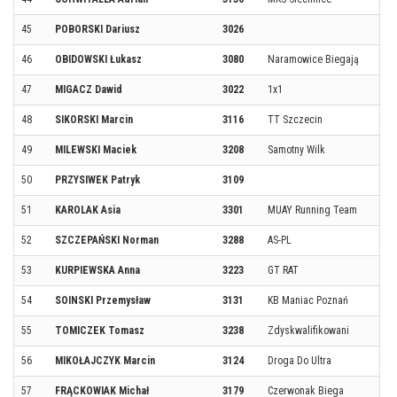
45
POBORSKI Dariusz
3026
46
OBIDOWSKI Łukasz
3080
Naramowice Biegają
47
MIGACZ Dawid
3022
1x1
48
SIKORSKI Marcin
3116
TT Szczecin
49
MILEWSKI Maciek
3208
Samotny Wilk
50
PRZYSIWEK Patryk
3109
51
KAROLAK Asia
3301
MUAY Running Team
52
SZCZEPAŃSKI Norman
3288
AS-PL
53
KURPIEWSKA Anna
3223
GT RAT
54
SOINSKI Przemysław
3131
KB Maniac Poznań
55
TOMICZEK Tomasz
3238
Zdyskwalifikowani
56
MIKOŁAJCZYK Marcin
3124
Droga Do Ultra
57
FRĄCKOWIAK Michał
3179
Czerwonak Biega