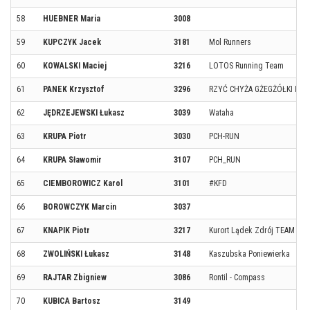
58
HUEBNER Maria
3008
59
KUPCZYK Jacek
3181
Mol Runners
60
KOWALSKI Maciej
3216
LOTOS Running Team
61
PANEK Krzysztof
3296
RZYĆ CHYŻA GŻEGŻÓŁKI I CZ
62
JĘDRZEJEWSKI Łukasz
3039
Wataha
63
KRUPA Piotr
3030
PCH-RUN
64
KRUPA Sławomir
3107
PCH_RUN
65
CIEMBOROWICZ Karol
3101
#KFD
66
BOROWCZYK Marcin
3037
67
KNAPIK Piotr
3217
Kurort Lądek Zdrój TEAM
68
ZWOLIŃSKI Łukasz
3148
Kaszubska Poniewierka
69
RAJTAR Zbigniew
3086
Rontil - Compass
70
KUBICA Bartosz
3149