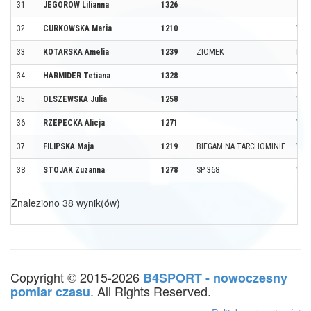
31
JEGOROW Lilianna
1326
32
CURKOWSKA Maria
1210
WAR
33
KOTARSKA Amelia
1239
ZIOMEK
LEG
34
HARMIDER Tetiana
1328
WAR
35
OLSZEWSKA Julia
1258
WAR
36
RZEPECKA Alicja
1271
WAR
37
FILIPSKA Maja
1219
BIEGAM NA TARCHOMINIE
WAR
38
STOJAK Zuzanna
1278
SP 368
WAR
Znaleziono 38 wynik(ów)
Copyright © 2015-2026
B4SPORT - nowoczesny
. All Rights Reserved.
pomiar czasu