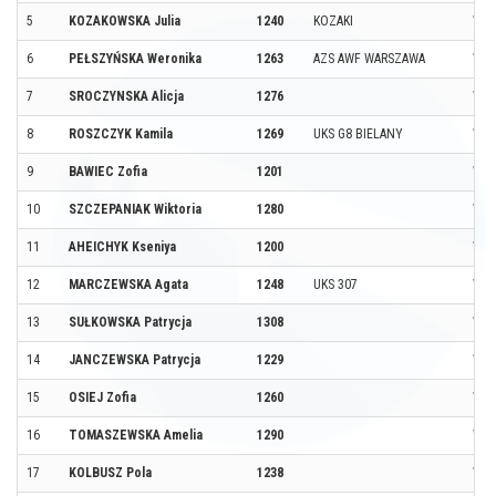
5
KOZAKOWSKA Julia
1240
KOZAKI
WAR
6
PEŁSZYŃSKA Weronika
1263
AZS AWF WARSZAWA
WAR
7
SROCZYNSKA Alicja
1276
WAR
8
ROSZCZYK Kamila
1269
UKS G8 BIELANY
WAR
9
BAWIEC Zofia
1201
WAR
10
SZCZEPANIAK Wiktoria
1280
WAR
11
AHEICHYK Kseniya
1200
WAR
12
MARCZEWSKA Agata
1248
UKS 307
WAR
13
SUŁKOWSKA Patrycja
1308
WAR
14
JANCZEWSKA Patrycja
1229
WAR
15
OSIEJ Zofia
1260
WAR
16
TOMASZEWSKA Amelia
1290
WAR
17
KOLBUSZ Pola
1238
WAR