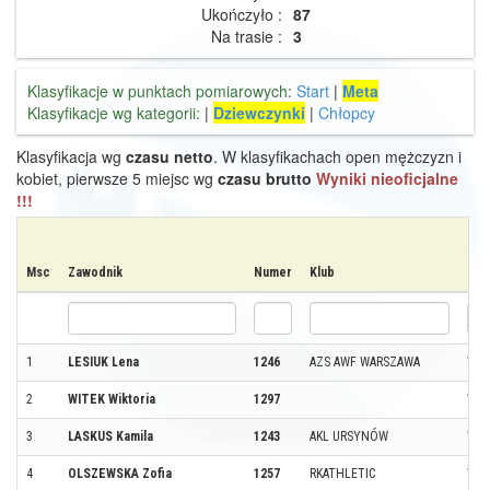
Ukończyło :
87
Na trasie :
3
Klasyfikacje w punktach pomiarowych:
Start
|
Meta
Klasyfikacje wg kategorii:
|
Dziewczynki
|
Chłopcy
Klasyfikacja wg
czasu netto
. W klasyfikachach open mężczyzn i
kobiet, pierwsze 5 miejsc wg
czasu brutto
Wyniki nieoficjalne
!!!
Msc
Zawodnik
Numer
Klub
Mie
1
LESIUK Lena
1246
AZS AWF WARSZAWA
WAR
2
WITEK Wiktoria
1297
WAR
3
LASKUS Kamila
1243
AKL URSYNÓW
WAR
4
OLSZEWSKA Zofia
1257
RKATHLETIC
WAR