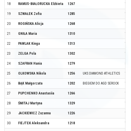
18
RAMUS-BIAŁORUCKA Elżbieta
1267
WAR
19
SZWAŁEK Zofia
1285
WAR
20
ROGIŃSKA Alicja
1268
WAR
21
GNIŁA Maria
1310
WAR
22
PAWLAK Kinga
1313
WAR
23
ZELGA Pola
1302
WAR
24
SZAFRAN Hania
1279
BR
25
OLKOWSKA Nikola
1256
UKS DIAMOND ATHLETICS
WAR
26
BĄK Małgorzata
1202
BIEGIEM DO AGD SEROCK
WAR
27
PUPCHENKO Anastasiia
1266
WAR
28
ŚMITAJ Martyna
1329
WAR
29
JACKIEWICZ Zuzanna
1226
WAR
30
FIEJTEK Aleksandra
1218
WAR