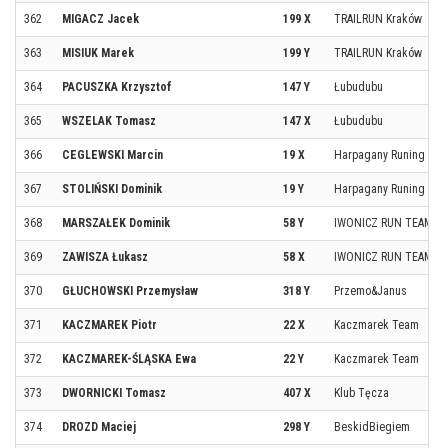
362
MIGACZ Jacek
199 X
TRAILRUN Kraków
363
MISIUK Marek
199 Y
TRAILRUN Kraków
364
PACUSZKA Krzysztof
147 Y
Łubudubu
365
WSZELAK Tomasz
147 X
Łubudubu
366
CEGLEWSKI Marcin
19 X
Harpagany Runing Tea
367
STOLIŃSKI Dominik
19 Y
Harpagany Runing Tea
368
MARSZAŁEK Dominik
58 Y
IWONICZ RUN TEAM
369
ZAWISZA Łukasz
58 X
IWONICZ RUN TEAM
370
GŁUCHOWSKI Przemysław
318 Y
Przemo&Janus
371
KACZMAREK Piotr
22 X
Kaczmarek Team
372
KACZMAREK-ŚLĄSKA Ewa
22 Y
Kaczmarek Team
373
DWORNICKI Tomasz
407 X
Klub Tęcza
374
DROZD Maciej
298 Y
BeskidBiegiem