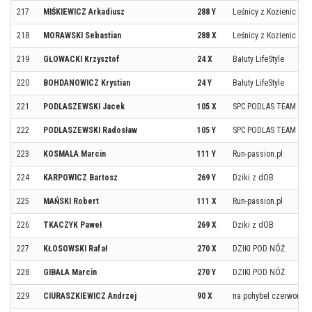
217
MIŚKIEWICZ Arkadiusz
288 Y
Leśnicy z Kozienic
218
MORAWSKI Sebastian
288 X
Leśnicy z Kozienic
219
GŁOWACKI Krzysztof
24 X
Bałuty LifeStyle
220
BOHDANOWICZ Krystian
24 Y
Bałuty LifeStyle
221
PODLASZEWSKI Jacek
105 X
SPC PODLAS TEAM
222
PODLASZEWSKI Radosław
105 Y
SPC PODLAS TEAM
223
KOSMALA Marcin
111 Y
Run-passion.pl
224
KARPOWICZ Bartosz
269 Y
Dziki z dOB
225
MAŃSKI Robert
111 X
Run-passion.pl
226
TKACZYK Paweł
269 X
Dziki z dOB
227
KŁOSOWSKI Rafał
270 X
DZIKI POD NÓŻ
228
GIBAŁA Marcin
270 Y
DZIKI POD NÓŻ
229
CIURASZKIEWICZ Andrzej
90 X
na pohybel czerwonym