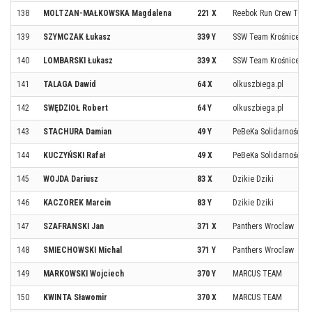
138
MOLTZAN-MAŁKOWSKA Magdalena
221 X
Reebok Run Crew Toru
139
SZYMCZAK Łukasz
339 Y
SSW Team Krośnice
140
LOMBARSKI Łukasz
339 X
SSW Team Krośnice
141
TALAGA Dawid
64 X
olkuszbiega.pl
142
SWĘDZIOŁ Robert
64 Y
olkuszbiega.pl
143
STACHURA Damian
49 Y
PeBeKa Solidarność
144
KUCZYŃSKI Rafał
49 X
PeBeKa Solidarność
145
WOJDA Dariusz
83 X
Dzikie Dziki
146
KACZOREK Marcin
83 Y
Dzikie Dziki
147
SZAFRANSKI Jan
371 X
Panthers Wroclaw
148
SMIECHOWSKI Michal
371 Y
Panthers Wroclaw
149
MARKOWSKI Wojciech
370 Y
MARCUS TEAM
150
KWINTA Sławomir
370 X
MARCUS TEAM