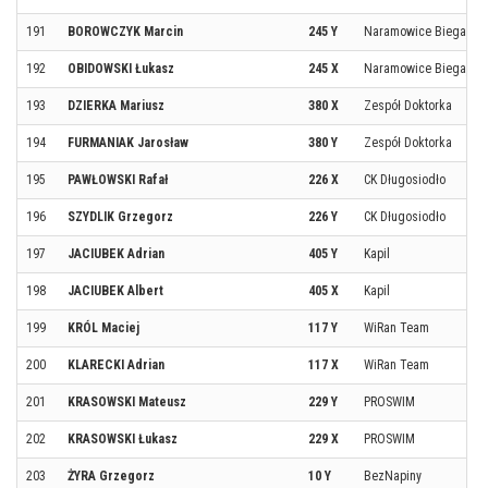
191
BOROWCZYK Marcin
245 Y
Naramowice Biegają
192
OBIDOWSKI Łukasz
245 X
Naramowice Biegają
193
DZIERKA Mariusz
380 X
Zespół Doktorka
194
FURMANIAK Jarosław
380 Y
Zespół Doktorka
195
PAWŁOWSKI Rafał
226 X
CK Długosiodło
196
SZYDLIK Grzegorz
226 Y
CK Długosiodło
197
JACIUBEK Adrian
405 Y
Kapil
198
JACIUBEK Albert
405 X
Kapil
199
KRÓL Maciej
117 Y
WiRan Team
200
KLARECKI Adrian
117 X
WiRan Team
201
KRASOWSKI Mateusz
229 Y
PROSWIM
202
KRASOWSKI Łukasz
229 X
PROSWIM
203
ŻYRA Grzegorz
10 Y
BezNapiny