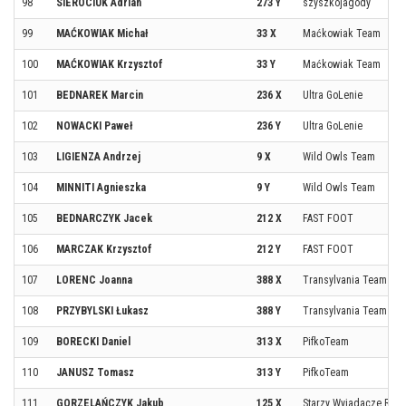
98
SIEROCIUK Adrian
273 Y
szyszkojagody
99
MAĆKOWIAK Michał
33 X
Maćkowiak Team
100
MAĆKOWIAK Krzysztof
33 Y
Maćkowiak Team
101
BEDNAREK Marcin
236 X
Ultra GoLenie
102
NOWACKI Paweł
236 Y
Ultra GoLenie
103
LIGIENZA Andrzej
9 X
Wild Owls Team
104
MINNITI Agnieszka
9 Y
Wild Owls Team
105
BEDNARCZYK Jacek
212 X
FAST FOOT
106
MARCZAK Krzysztof
212 Y
FAST FOOT
107
LORENC Joanna
388 X
Transylvania Team
108
PRZYBYLSKI Łukasz
388 Y
Transylvania Team
109
BORECKI Daniel
313 X
PifkoTeam
110
JANUSZ Tomasz
313 Y
PifkoTeam
111
GORZELAŃCZYK Jakub
125 X
Starzy Wyjadacze Resz