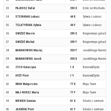
33
PAJDOSZ Rafał
293 X
Dziki ze Wschodu
34
STEFANIAK Łukasz
44 X
Sylwia i Łukasz
35
TELATYŃSKA Sylwia
44 Y
Sylwia i Łukasz
36
GWIŻDŻ Marcin
295 X
Biegniempo górach .
37
GWIŻDŻ Michał
295 Y
Biegniempo górach .
38
BARANOWSKI Maciej
350 Y
JacekBiega Running 
39
BARANOWSKI Jacek
350 X
JacekBiega Running 
40
ZYCH Katarzyna
1 X
Bonnie&Clyde
41
HYŻY Piotr
1 Y
Bonnie&Clyde
42
IWAN Małgorzata
77 X
Maja Team
43
MAJ-ROKSZ Maria
77 Y
Maja Team
44
BIENIEK Damian
61 X
Górale z centrum
45
JASIŃSKI Piotr
61 Y
Górale z centrum