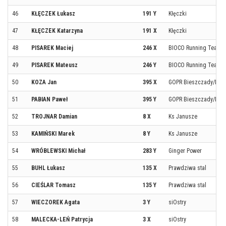
46
KŁĘCZEK Łukasz
191 Y
Kłęczki
47
KŁĘCZEK Katarzyna
191 X
Kłęczki
48
PISAREK Maciej
246 X
BIOCO Running Team
49
PISAREK Mateusz
246 Y
BIOCO Running Team
50
KOZA Jan
395 X
GOPR Bieszczady/Dyna
51
PABIAN Paweł
395 Y
GOPR Bieszczady/Dyna
52
TROJNAR Damian
8 X
Ks Janusze
53
KAMIŃSKI Marek
8 Y
Ks Janusze
54
WRÓBLEWSKI Michał
283 Y
Ginger Power
55
BUHL Łukasz
135 X
Prawdziwa stal
56
CIEŚLAR Tomasz
135 Y
Prawdziwa stal
57
WIECZOREK Agata
3 Y
siOstry
58
MALECKA-LEŃ Patrycja
3 X
siOstry