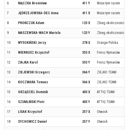
6
MĄCZKA Bronisław
411 Y
Może tym razem
7
JĘDRZEJOWSKA-DEC Anna
411 X
Może tym razem
8
PROŃCZUK Adam
123 X
Zbieg okoliczności
9
MASZEWSKA-WACH Mariola
123 Y
Zbieg okoliczności
10
WYSOKIŃSKI Jerzy
278 X
Orange Polska
11
WIERNUSZ Krzysztof
353 X
Finisz Rymanów
12
ZIAJKA Karol
353 Y
Finisz Rymanów
13
ZIEJEWSKI Grzegorz
366 Y
ZIEJKO TEAM
14
KOCZWARA Tomasz
366 X
ZIEJKO TEAM
15
GRZĄDZIEL Dominik
403 X
ATTIQ TEAM
16
SZUMLIŃSKI Piotr
403 Y
ATTIQ TEAM
17
LISAK Krzysztof
257 X
Otwock
18
SYCHOWICZ Daniel
257 Y
Otwock