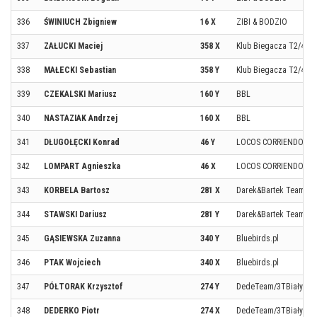
336
ŚWINIUCH Zbigniew
16 X
ZIBI & BODZIO
337
ZAŁUCKI Maciej
358 X
Klub Biegacza T2/4
338
MAŁECKI Sebastian
358 Y
Klub Biegacza T2/4
339
CZEKALSKI Mariusz
160 Y
BBL
340
NASTAZIAK Andrzej
160 X
BBL
341
DŁUGOŁĘCKI Konrad
46 Y
LOCOS CORRIENDO
342
LOMPART Agnieszka
46 X
LOCOS CORRIENDO
343
KORBELA Bartosz
281 X
Darek&Bartek Team
344
STAWSKI Dariusz
281 Y
Darek&Bartek Team
345
GĄSIEWSKA Zuzanna
340 Y
Bluebirds.pl
346
PTAK Wojciech
340 X
Bluebirds.pl
347
PÓŁTORAK Krzysztof
274 Y
DedeTeam/3TBiałysto
348
DEDERKO Piotr
274 X
DedeTeam/3TBiałysto