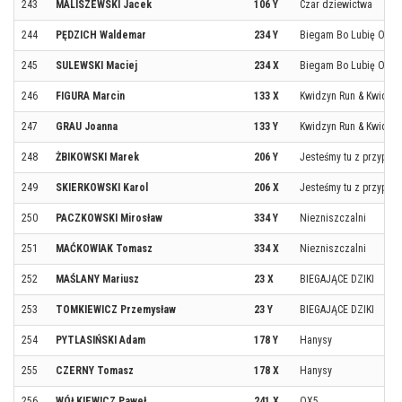
243
MALISZEWSKI Jacek
106 Y
Czar dziewictwa
244
PĘDZICH Waldemar
234 Y
Biegam Bo Lubię Ostro
245
SULEWSKI Maciej
234 X
Biegam Bo Lubię Ostro
246
FIGURA Marcin
133 X
Kwidzyn Run & Kwidzy
247
GRAU Joanna
133 Y
Kwidzyn Run & Kwidzy
248
ŻBIKOWSKI Marek
206 Y
Jesteśmy tu z przypad
249
SKIERKOWSKI Karol
206 X
Jesteśmy tu z przypad
250
PACZKOWSKI Mirosław
334 Y
Niezniszczalni
251
MAĆKOWIAK Tomasz
334 X
Niezniszczalni
252
MAŚLANY Mariusz
23 X
BIEGAJĄCE DZIKI
253
TOMKIEWICZ Przemysław
23 Y
BIEGAJĄCE DZIKI
254
PYTLASIŃSKI Adam
178 Y
Hanysy
255
CZERNY Tomasz
178 X
Hanysy
256
WÓŁKIEWICZ Paweł
241 X
OX5