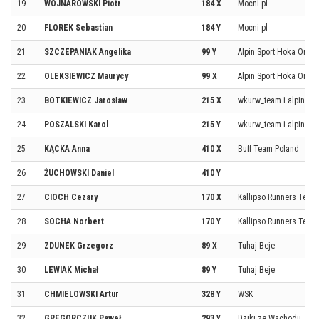
19
WOJNAROWSKI Piotr
184 X
Mocni pl
20
FLOREK Sebastian
184 Y
Mocni pl
21
SZCZEPANIAK Angelika
99 Y
Alpin Sport Hoka One 
22
OLEKSIEWICZ Maurycy
99 X
Alpin Sport Hoka One 
23
BOTKIEWICZ Jarosław
215 X
wkurw_team i alpinista
24
POSZALSKI Karol
215 Y
wkurw_team i alpinista
25
KĄCKA Anna
410 X
Buff Team Poland
26
ŻUCHOWSKI Daniel
410 Y
27
CIOCH Cezary
170 X
Kallipso Runners Team
28
SOCHA Norbert
170 Y
Kallipso Runners Team
29
ZDUNEK Grzegorz
89 X
Tuhaj Beje
30
LEWIAK Michał
89 Y
Tuhaj Beje
31
CHMIELOWSKI Artur
328 Y
WSK
32
GREGORCZUK Paweł
293 Y
Dziki ze Wschodu