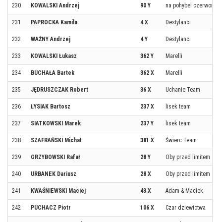
230
KOWALSKI Andrzej
90 Y
na pohybel czerwonym
231
PAPROCKA Kamila
4 X
Destylanci
232
WAŻNY Andrzej
4 Y
Destylanci
233
KOWALSKI Łukasz
362 Y
Marelli
234
BUCHAŁA Bartek
362 X
Marelli
235
JĘDRUSZCZAK Robert
36 X
Uchanie Team
236
ŁYSIAK Bartosz
237 X
lisek team
237
SIATKOWSKI Marek
237 Y
lisek team
238
SZAFRAŃSKI Michał
381 X
Świerc Team
239
GRZYBOWSKI Rafał
28 Y
Oby przed limitem
240
URBANEK Dariusz
28 X
Oby przed limitem
241
KWAŚNIEWSKI Maciej
43 X
Adam & Maciek
242
PUCHACZ Piotr
106 X
Czar dziewictwa