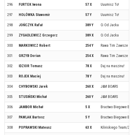
296
FURTEK Iwona
57 X
Uuumisz To!
297
HOŁÓWKA Sławomir
57 Y
Uuumisz To!
298
JOŃCZYK Rafał
389 Y
Ci Od Jacka
299
ZYGADLEWICZ Grzegorz
389 X
Ci Od Jacka
300
MARKOWICZ Robert
254 Y
Rawa Tim Zawsze Slim
301
GRZYB Dorian
254 X
Rawa Tim Zawsze Slim
302
IDZIOR Tomasz
78 X
Daj na maszinu!
303
ROJEK Maciej
78 Y
Daj na maszinu!
304
CHYBOWSKI Jarek
260 X
J&M BOARS
305
STUSIŃSKI Michał
260 Y
J&M BOARS
306
JAMBOR Michał
5 X
Bractwo Biegowe BGK 
307
PAWLAK Bartosz
5 Y
Bractwo Biegowe BGK 
308
POPRAWSKI Mateusz
63 X
Kilińskiego Team/Zak