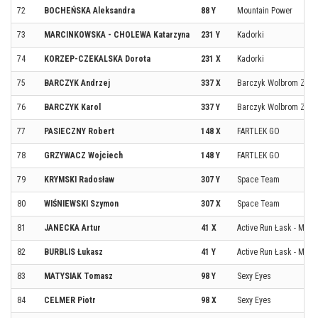
72
BOCHEŃSKA Aleksandra
88 Y
Mountain Power
73
MARCINKOWSKA - CHOLEWA Katarzyna
231 Y
Kadorki
74
KORZEP-CZEKALSKA Dorota
231 X
Kadorki
75
BARCZYK Andrzej
337 X
Barczyk Wolbrom Zakł
76
BARCZYK Karol
337 Y
Barczyk Wolbrom Zakł
77
PASIECZNY Robert
148 X
FARTLEK GO
78
GRZYWACZ Wojciech
148 Y
FARTLEK GO
79
KRYMSKI Radosław
307 Y
Space Team
80
WIŚNIEWSKI Szymon
307 X
Space Team
81
JANECKA Artur
41 X
Active Run Łask - Men
82
BURBLIS Łukasz
41 Y
Active Run Łask - Men
83
MATYSIAK Tomasz
98 Y
Sexy Eyes
84
CELMER Piotr
98 X
Sexy Eyes