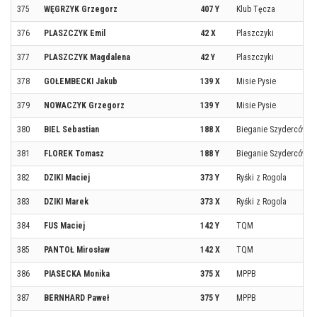
375
WĘGRZYK Grzegorz
407 Y
Klub Tęcza
376
PLASZCZYK Emil
42 X
Plaszczyki
377
PLASZCZYK Magdalena
42 Y
Plaszczyki
378
GOŁEMBECKI Jakub
139 X
Misie Pysie
379
NOWACZYK Grzegorz
139 Y
Misie Pysie
380
BIEL Sebastian
188 X
Bieganie Szyderców
381
FLOREK Tomasz
188 Y
Bieganie Szyderców
382
DZIKI Maciej
373 Y
Ryśki z Rogola
383
DZIKI Marek
373 X
Ryśki z Rogola
384
FUS Maciej
142 Y
TQM
385
PANTOŁ Mirosław
142 X
TQM
386
PIASECKA Monika
375 X
MPPB
387
BERNHARD Paweł
375 Y
MPPB