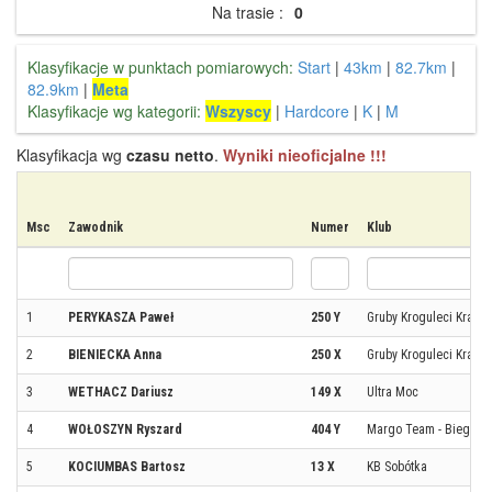
Na trasie :
0
Klasyfikacje w punktach pomiarowych:
Start
|
43km
|
82.7km
|
82.9km
|
Meta
Klasyfikacje wg kategorii:
Wszyscy
|
Hardcore
|
K
|
M
Klasyfikacja wg
czasu netto
.
Wyniki nieoficjalne !!!
Msc
Zawodnik
Numer
Klub
1
PERYKASZA Paweł
250 Y
Gruby Kroguleci Krasy
2
BIENIECKA Anna
250 X
Gruby Kroguleci Krasy
3
WETHACZ Dariusz
149 X
Ultra Moc
4
WOŁOSZYN Ryszard
404 Y
Margo Team - Biegnę 
5
KOCIUMBAS Bartosz
13 X
KB Sobótka