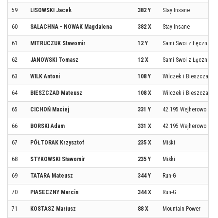
59
LISOWSKI Jacek
382 Y
Stay Insane
60
SALACHNA - NOWAK Magdalena
382 X
Stay Insane
61
MITRUCZUK Sławomir
12 Y
Sami Swoi z Łęczna Bi
62
JANOWSKI Tomasz
12 X
Sami Swoi z Łęczna Bi
63
WILK Antoni
108 Y
Wilczek i Bieszczadzi
64
BIESZCZAD Mateusz
108 X
Wilczek i Bieszczadzi
65
CICHOŃ Maciej
331 Y
42.195 Wejherowo
66
BORSKI Adam
331 X
42.195 Wejherowo
67
PÓŁTORAK Krzysztof
235 X
Miśki
68
STYKOWSKI Sławomir
235 Y
Miśki
69
TATARA Mateusz
344 Y
Run-G
70
PIASECZNY Marcin
344 X
Run-G
71
KOSTASZ Mariusz
88 X
Mountain Power