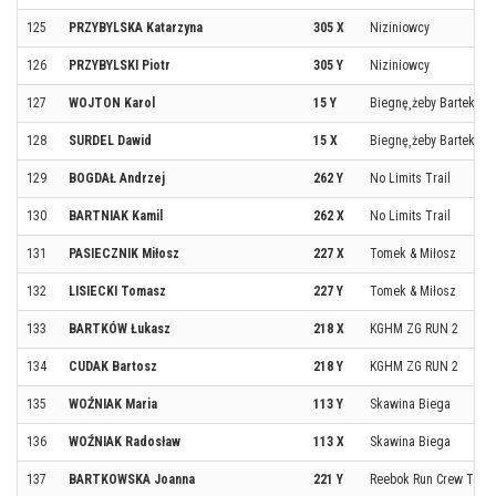
125
PRZYBYLSKA Katarzyna
305 X
Niziniowcy
126
PRZYBYLSKI Piotr
305 Y
Niziniowcy
127
WOJTON Karol
15 Y
Biegnę¸żeby Bartek mó
128
SURDEL Dawid
15 X
Biegnę¸żeby Bartek mó
129
BOGDAŁ Andrzej
262 Y
No Limits Trail
130
BARTNIAK Kamil
262 X
No Limits Trail
131
PASIECZNIK Miłosz
227 X
Tomek & Miłosz
132
LISIECKI Tomasz
227 Y
Tomek & Miłosz
133
BARTKÓW Łukasz
218 X
KGHM ZG RUN 2
134
CUDAK Bartosz
218 Y
KGHM ZG RUN 2
135
WOŹNIAK Maria
113 Y
Skawina Biega
136
WOŹNIAK Radosław
113 X
Skawina Biega
137
BARTKOWSKA Joanna
221 Y
Reebok Run Crew Toru