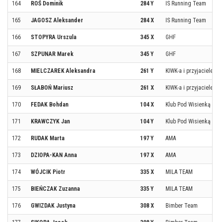
164
ROŚ Dominik
284 Y
IS Running Team
165
JAGOSZ Aleksander
284 X
IS Running Team
166
STOPYRA Urszula
345 X
GHF
167
SZPUNAR Marek
345 Y
GHF
168
MIELCZAREK Aleksandra
261 Y
KIWK-a i przyjaciele
169
SŁABOŃ Mariusz
261 X
KIWK-a i przyjaciele
170
FEDAK Bohdan
104 X
Klub Pod Wisienką
171
KRAWCZYK Jan
104 Y
Klub Pod Wisienką
172
RUDAK Marta
197 Y
AMA
173
DZIOPA-KAN Anna
197 X
AMA
174
WÓJCIK Piotr
335 X
MILA TEAM
175
BIEŃCZAK Zuzanna
335 Y
MILA TEAM
176
GWIZDAK Justyna
308 X
Bimber Team