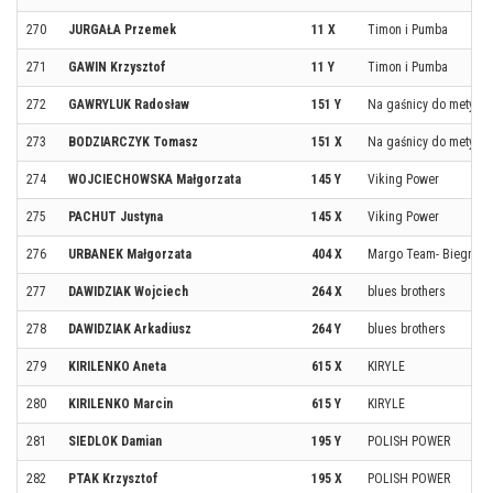
270
JURGAŁA Przemek
11 X
Timon i Pumba
271
GAWIN Krzysztof
11 Y
Timon i Pumba
272
GAWRYLUK Radosław
151 Y
Na gaśnicy do mety
273
BODZIARCZYK Tomasz
151 X
Na gaśnicy do mety
274
WOJCIECHOWSKA Małgorzata
145 Y
Viking Power
275
PACHUT Justyna
145 X
Viking Power
276
URBANEK Małgorzata
404 X
Margo Team- Biegnę z
277
DAWIDZIAK Wojciech
264 X
blues brothers
278
DAWIDZIAK Arkadiusz
264 Y
blues brothers
279
KIRILENKO Aneta
615 X
KIRYLE
280
KIRILENKO Marcin
615 Y
KIRYLE
281
SIEDLOK Damian
195 Y
POLISH POWER
282
PTAK Krzysztof
195 X
POLISH POWER