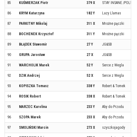
85
KUŚMIERZAK Piotr
379 X
STAY INSANE /POLSAT 
86
KRYM Katarzyna
182 Y
Lazy Llamas
87
PARKITNY Mikolaj
311 X
Mroźne pączki
88
BOCHENEK Krzysztof
311 Y
Mroźne pączki
89
BŁĄDEK Sławomir
27 Y
JG&SB
90
GRUPA Jarosław
27 X
JG&SB
91
WARCHOLIK Marek
52 Y
Serce z Wegla
92
DZIK Andrzej
52 X
Serce z Wegla
93
KOPISZKA Tomasz
338 Y
Robert & Tomek
94
ROSIK Robert
338 X
Robert & Tomek
95
MARZEC Karolina
233 Y
Aby do Przodu
96
SZOPA Marek
233 X
Aby do Przodu
97
SMOLIŃSKI Marcin
273 X
szyszkojagody