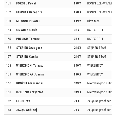
151
FORGEL Paweł
198 Y
RONIN CZERWIEŃSK
152
FABISIAK Grzegorz
198 X
RONIN CZERWIEŃSK
153
MEISSNER Paweł
149 Y
Ultra Moc
154
GNIADEK Gosia
38 Y
DABEX-BOLT
155
PRELICH Tomasz
38 X
DABEX-BOLT
156
STĘPIEŃ Grzegorz
214 X
STĘPIEŃ TEAM
157
STĘPIEŃ Kamila
214 Y
STĘPIEŃ TEAM
158
WIERZBICKI Tomasz
190 Y
WIERZBICCY
159
WIERZBICKA Joanna
190 X
WIERZBICCY
160
BROŻEK Aleksander
349 Y
Nierówno pod sufitem
161
DZIEDZIC Krzysztof
349 X
Nierówno pod sufitem
162
LECH Ewa
74 X
Zając na prochach
163
ZAJĄC Andrzej
74 Y
Zając na prochach