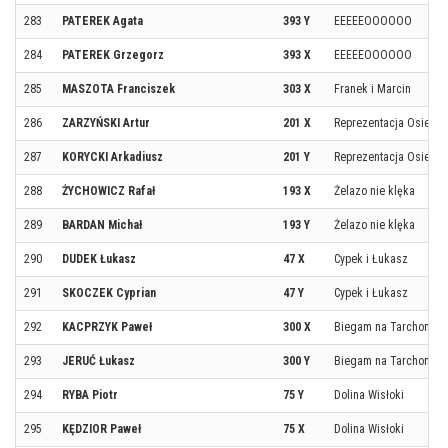
283
PATEREK Agata
393 Y
EEEEEOOOOOO
284
PATEREK Grzegorz
393 X
EEEEEOOOOOO
285
MASZOTA Franciszek
303 X
Franek i Marcin
286
ZARZYŃSKI Artur
201 X
Reprezentacja Osiedla
287
KORYCKI Arkadiusz
201 Y
Reprezentacja Osiedla
288
ŻYCHOWICZ Rafał
193 X
Żelazo nie klęka
289
BARDAN Michał
193 Y
Żelazo nie klęka
290
DUDEK Łukasz
47 X
Cypek i Łukasz
291
SKOCZEK Cyprian
47 Y
Cypek i Łukasz
292
KACPRZYK Paweł
300 X
Biegam na Tarchominie 
293
JERUĆ Łukasz
300 Y
Biegam na Tarchominie 
294
RYBA Piotr
75 Y
Dolina Wisłoki
295
KĘDZIOR Paweł
75 X
Dolina Wisłoki