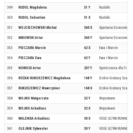
349
RUDOL Magdalena
51 Y
Rudolki
350
RUDOL Sebastian
51 X
Rudolki
351
WOJCIECHOWSKI Michał
360 X
Spartanie Dzieciom
352
MIKOWSKI Artur
360 Y
Spartanie Dzieciom
353
PIECZARA Marcin
62 X
Ewa i Marcin
354
PIECZARA Ewa
62 Y
Ewa i Marcin
355
NOWICKI Artur
207 Y
Sportczesna dla Frank
356
RÓŻAK-RUKUSZEWICZ Magdalena
168 Y
Dzikie Grubasy Szatan
357
RUKUSZEWICZ Wawrzyniec
168 X
Dzikie Grubasy Szatan
358
WOJNO Małgorzata
32 Y
Wojnoteam
359
WOJNO Arkadiusz
32 X
Wojnoteam
360
WALENDA Arkadiusz
30 X
VEGE ULTRA RUNNERS
361
OLEJNIK Sylwester
30 Y
VEGE ULTRA RUNNERS