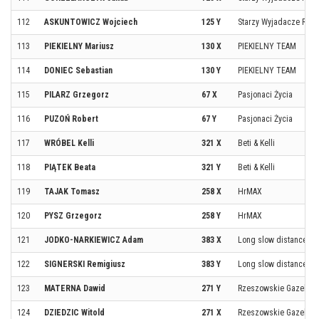
112
ASKUNTOWICZ Wojciech
125 Y
Starzy Wyjadacze Resz
113
PIEKIELNY Mariusz
130 X
PIEKIELNY TEAM
114
DONIEC Sebastian
130 Y
PIEKIELNY TEAM
115
PILARZ Grzegorz
67 X
Pasjonaci Życia
116
PUZOŃ Robert
67 Y
Pasjonaci Życia
117
WRÓBEL Kelli
321 X
Beti & Kelli
118
PIĄTEK Beata
321 Y
Beti & Kelli
119
TAJAK Tomasz
258 X
HrMAX
120
PYSZ Grzegorz
258 Y
HrMAX
121
JODKO-NARKIEWICZ Adam
383 X
Long slow distance o
122
SIGNERSKI Remigiusz
383 Y
Long slow distance o
123
MATERNA Dawid
271 Y
Rzeszowskie Gazele i 
124
DZIEDZIC Witold
271 X
Rzeszowskie Gazele i 