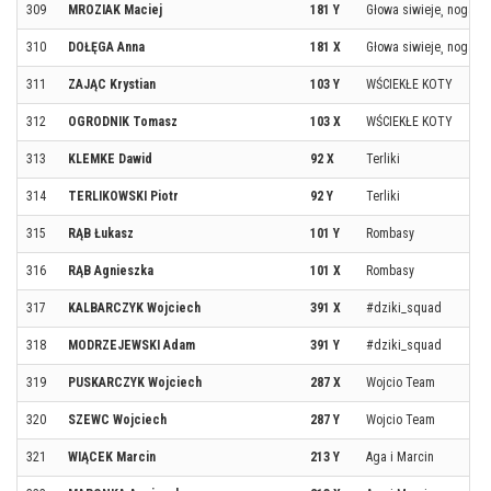
309
MROZIAK Maciej
181 Y
Głowa siwieje¸ noga sz
310
DOŁĘGA Anna
181 X
Głowa siwieje¸ noga sz
311
ZAJĄC Krystian
103 Y
WŚCIEKŁE KOTY
312
OGRODNIK Tomasz
103 X
WŚCIEKŁE KOTY
313
KLEMKE Dawid
92 X
Terliki
314
TERLIKOWSKI Piotr
92 Y
Terliki
315
RĄB Łukasz
101 Y
Rombasy
316
RĄB Agnieszka
101 X
Rombasy
317
KALBARCZYK Wojciech
391 X
#dziki_squad
318
MODRZEJEWSKI Adam
391 Y
#dziki_squad
319
PUSKARCZYK Wojciech
287 X
Wojcio Team
320
SZEWC Wojciech
287 Y
Wojcio Team
321
WIĄCEK Marcin
213 Y
Aga i Marcin