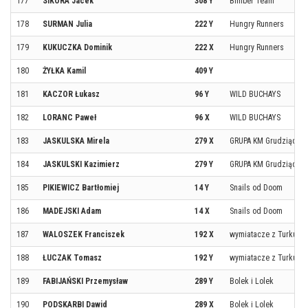
177
SIKORA Jacek
308 Y
Bimber Team
178
SURMAN Julia
222 Y
Hungry Runners
179
KUKUCZKA Dominik
222 X
Hungry Runners
180
ŻYŁKA Kamil
409 Y
181
KACZOR Łukasz
96 Y
WILD BUCHAYS
182
LORANC Paweł
96 X
WILD BUCHAYS
183
JASKULSKA Mirela
279 X
GRUPA KM Grudziądz
184
JASKULSKI Kazimierz
279 Y
GRUPA KM Grudziądz
185
PIKIEWICZ Bartłomiej
14 Y
Snails od Doom
186
MADEJSKI Adam
14 X
Snails od Doom
187
WALOSZEK Franciszek
192 X
wymiatacze z Turku
188
ŁUCZAK Tomasz
192 Y
wymiatacze z Turku
189
FABIJAŃSKI Przemysław
289 Y
Bolek i Lolek
190
PODSKARBI Dawid
289 X
Bolek i Lolek