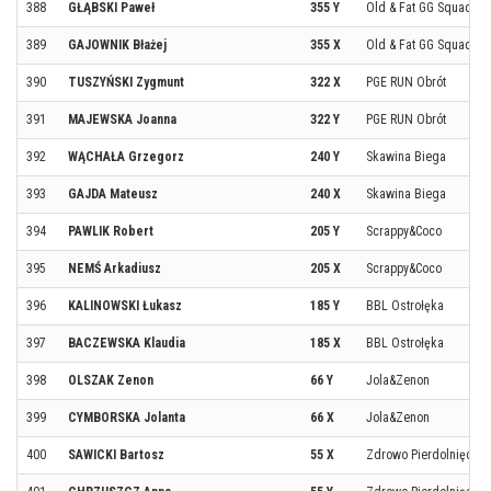
388
GŁĄBSKI Paweł
355 Y
Old & Fat GG Squad
389
GAJOWNIK Błażej
355 X
Old & Fat GG Squad
390
TUSZYŃSKI Zygmunt
322 X
PGE RUN Obrót
391
MAJEWSKA Joanna
322 Y
PGE RUN Obrót
392
WĄCHAŁA Grzegorz
240 Y
Skawina Biega
393
GAJDA Mateusz
240 X
Skawina Biega
394
PAWLIK Robert
205 Y
Scrappy&Coco
395
NEMŚ Arkadiusz
205 X
Scrappy&Coco
396
KALINOWSKI Łukasz
185 Y
BBL Ostrołęka
397
BACZEWSKA Klaudia
185 X
BBL Ostrołęka
398
OLSZAK Zenon
66 Y
Jola&Zenon
399
CYMBORSKA Jolanta
66 X
Jola&Zenon
400
SAWICKI Bartosz
55 X
Zdrowo Pierdolnięci Pod