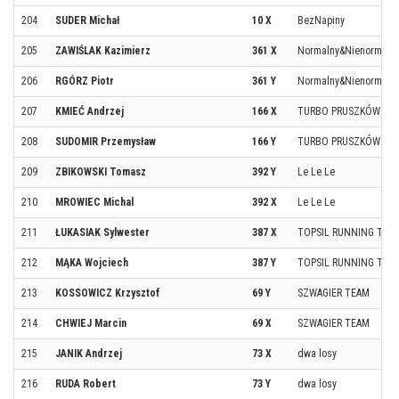
204
SUDER Michał
10 X
BezNapiny
205
ZAWIŚLAK Kazimierz
361 X
Normalny&Nienormaln
206
RGÓRZ Piotr
361 Y
Normalny&Nienormaln
207
KMIEĆ Andrzej
166 X
TURBO PRUSZKÓW / ST
208
SUDOMIR Przemysław
166 Y
TURBO PRUSZKÓW / ST
209
ZBIKOWSKI Tomasz
392 Y
Le Le Le
210
MROWIEC Michal
392 X
Le Le Le
211
ŁUKASIAK Sylwester
387 X
TOPSIL RUNNING TEA
212
MĄKA Wojciech
387 Y
TOPSIL RUNNING TEA
213
KOSSOWICZ Krzysztof
69 Y
SZWAGIER TEAM
214
CHWIEJ Marcin
69 X
SZWAGIER TEAM
215
JANIK Andrzej
73 X
dwa losy
216
RUDA Robert
73 Y
dwa losy