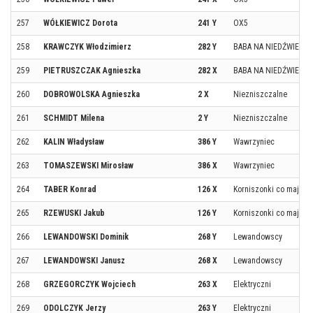
257
WÓŁKIEWICZ Dorota
241 Y
OX5
258
KRAWCZYK Włodzimierz
282 Y
BABA NA NIEDŹWIEDZI
259
PIETRUSZCZAK Agnieszka
282 X
BABA NA NIEDŹWIEDZI
260
DOBROWOLSKA Agnieszka
2 X
Niezniszczalne
261
SCHMIDT Milena
2 Y
Niezniszczalne
262
KALIN Władysław
386 Y
Wawrzyniec
263
TOMASZEWSKI Mirosław
386 X
Wawrzyniec
264
TABER Konrad
126 X
Korniszonki co mają opo
265
RZEWUSKI Jakub
126 Y
Korniszonki co mają opo
266
LEWANDOWSKI Dominik
268 Y
Lewandowscy
267
LEWANDOWSKI Janusz
268 X
Lewandowscy
268
GRZEGORCZYK Wojciech
263 X
Elektryczni
269
ODOLCZYK Jerzy
263 Y
Elektryczni