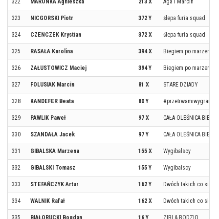
322
MARONKA Agnieszka
213 X
Aga i Marcin
323
NICGORSKI Piotr
372 Y
ślepa furia squad
324
CZENCZEK Krystian
372 X
ślepa furia squad
325
RASAŁA Karolina
394 X
Biegiem po marzenia 
326
ZAŁUSTOWICZ Maciej
394 Y
Biegiem po marzenia 
327
FOLUSIAK Marcin
81 X
STARE DZIADY
328
KANDEFER Beata
80 Y
#przetrwamiwygram
329
PAWLIK Paweł
97 X
CAŁA OLEŚNICA BIEGA
330
SZANDAŁA Jacek
97 Y
CAŁA OLEŚNICA BIEGA
331
GIBALSKA Marzena
155 X
Wygibalscy
332
GIBALSKI Tomasz
155 Y
Wygibalscy
333
STEFAŃCZYK Artur
162 Y
Dwóch takich co się s
334
WALNIK Rafał
162 X
Dwóch takich co się s
335
BIAŁORUCKI Bogdan
16 Y
ZIBI & BODZIO