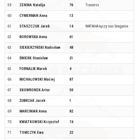
59
ZENINA Natalija
76
Traverss
60
CYMERMAN Anna
13
61
STASZCZUK Jarek
14
WATAHA-łączy nas bieganie
62
BOROWSKA Anna
61
63
SIEKIERZYŃSKI Radosław
48
64
ŚWIERK Stanislaw
21
65
FORNALIK Marek
4
66
MICHAŁOWSKI Maciej
87
67
SKOWRONEK Artur
50
68
ŻUBRZAK Jacek
1
69
MARCINIAK Anna
82
70
KWIATKOWSKI Krzysztof
74
71
TOMCZYK Ewa
22