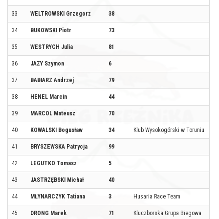
33
WELTROWSKI Grzegorz
38
34
BUKOWSKI Piotr
73
35
WESTRYCH Julia
81
36
JAZY Szymon
6
37
BABIARZ Andrzej
79
38
HENEL Marcin
44
39
MARCOL Mateusz
70
40
KOWALSKI Bogusław
34
Klub Wysokogórski w Toruniu
41
BRYSZEWSKA Patrycja
99
42
LEGUTKO Tomasz
5
43
JASTRZĘBSKI Michał
40
44
MŁYNARCZYK Tatiana
3
Husaria Race Team
45
DRONG Marek
71
Kluczborska Grupa Biegowa