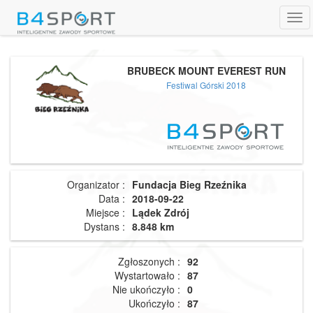
Tog
navi
BRUBECK MOUNT EVEREST RUN
Festiwal Górski 2018
Organizator :
Fundacja Bieg Rzeźnika
Data :
2018-09-22
Miejsce :
Lądek Zdrój
Dystans :
8.848 km
Zgłoszonych :
92
Wystartowało :
87
Nie ukończyło :
0
Ukończyło :
87