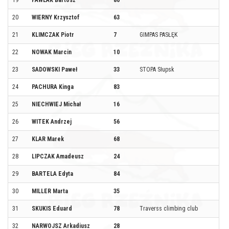
20
WIERNY Krzysztof
63
21
KLIMCZAK Piotr
7
GIMPAS PASŁĘK
22
NOWAK Marcin
10
23
SADOWSKI Paweł
33
STOPA Słupsk
24
PACHURA Kinga
83
25
NIECHWIEJ Michał
16
26
WITEK Andrzej
56
27
KLAR Marek
68
28
LIPCZAK Amadeusz
24
29
BARTELA Edyta
84
30
MILLER Marta
35
31
SKUKIS Eduard
78
Traverss climbing club
32
NARWOJSZ Arkadiusz
28