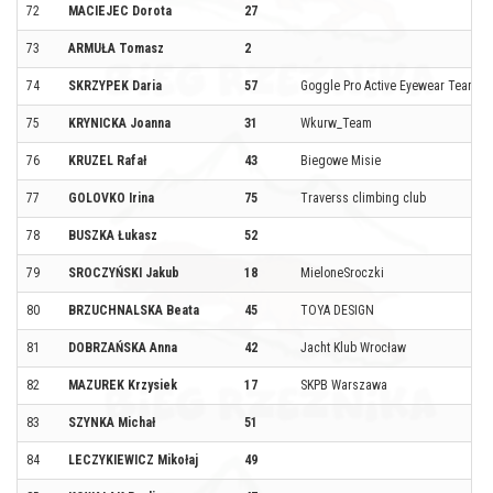
72
MACIEJEC Dorota
27
73
ARMUŁA Tomasz
2
74
SKRZYPEK Daria
57
Goggle Pro Active Eyewear Team
75
KRYNICKA Joanna
31
Wkurw_Team
76
KRUZEL Rafał
43
Biegowe Misie
77
GOLOVKO Irina
75
Traverss climbing club
78
BUSZKA Łukasz
52
79
SROCZYŃSKI Jakub
18
MieloneSroczki
80
BRZUCHNALSKA Beata
45
TOYA DESIGN
81
DOBRZAŃSKA Anna
42
Jacht Klub Wrocław
82
MAZUREK Krzysiek
17
SKPB Warszawa
83
SZYNKA Michał
51
84
LECZYKIEWICZ Mikołaj
49