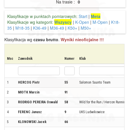
Na trasie :
0
Klasyfikacje w punktach pomiarowych:
Start
|
Meta
Klasyfikacje wg kategorii:
Wszyscy
|
K-Open
|
M-Open
|
K18-
35
|
M18-35
|
K36-49
|
M36-49
|
K50+
|
M50+
Klasyfikacja wg
czasu brutto
.
Wyniki nieoficjalne !!!
Msc
Zawodnik
Numer
Klub
1
HERCOG Piotr
55
Salomon Suunto Team
2
MIOTK Marcin
91
3
RODRIGO PEREIRA Oswald
58
Wild for the Run / Hercon Running
4
FERENC Janusz
9
UKS Ludwikowice
5
KLONOWSKI Jacek
66