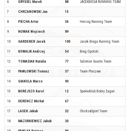
6
GRYGIEL Marek
88
JACEKBIEGA RUNNING TEAM
7
CHRZANOWSKI Jan
15
8
PIECHA Artur
36
Hercog Running Team
9
NOWAK Wojciech
89
10
GARDENER Jacek
100
Jacek Biega Running Team
11
KOWALIK Andrzej
54
Bieg Opolski
12
TOMASIAK Natalia
77
Salomon Suunto Team
13
PAWŁOWSKI Tomasz
37
Team Pleszew
14
GIANOLA Marco
90
15
BOREJSZO Karol
12
Speleoklub Bobry Żagań
16
DERENCZ Michał
67
17
LASEK Jakub
32
Chicks&Sport Team
18
MAZURKIEWICZ Jakub
30
19
PAWLAK Bartosz
80