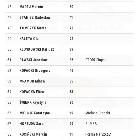
46
MADEJ Marcin
60
47
STANISZ Radosław
41
48
TOMCZYK Marta
72
49
KALETA Ola
92
50
KLOSKOWSKI Dariusz
39
51
RAWSKI Jarosław
86
STOPA Słupsk
52
KOPACKI Grzegorz
46
53
MRAMOR Minca
85
54
KOPACKA Eliza
53
55
ŚWIERK Krystyna
20
56
MIELNIK Katarzyna
19
Mielone Sroczki
57
HOREJDA Sara
29
ZUMBA
58
KUCIŃSKI Marcin
11
Forma Na Szczyt