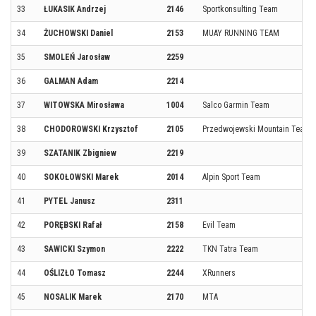
33
ŁUKASIK Andrzej
2146
Sportkonsulting Team
34
ŻUCHOWSKI Daniel
2153
MUAY RUNNING TEAM
35
SMOLEŃ Jarosław
2259
36
GALMAN Adam
2214
37
WITOWSKA Mirosława
1004
Salco Garmin Team
38
CHODOROWSKI Krzysztof
2105
Przedwojewski Mountain Team
39
SZATANIK Zbigniew
2219
40
SOKOŁOWSKI Marek
2014
Alpin Sport Team
41
PYTEL Janusz
2311
42
PORĘBSKI Rafał
2158
Evil Team
43
SAWICKI Szymon
2222
TKN Tatra Team
44
OŚLIZŁO Tomasz
2244
XRunners
45
NOSALIK Marek
2170
MTA