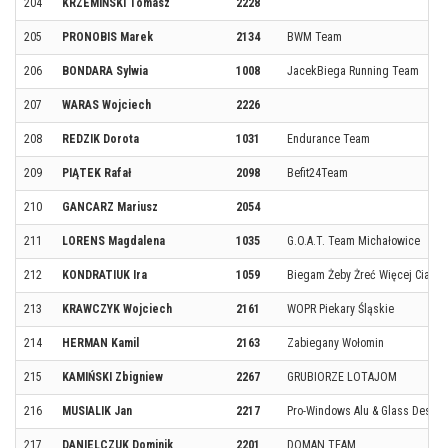
204
KRZEMIŃSKI Tomasz
2228
205
PRONOBIS Marek
2134
BWM Team
206
BONDARA Sylwia
1008
JacekBiega Running Team
207
WARAS Wojciech
2226
208
REDZIK Dorota
1031
Endurance Team
209
PIĄTEK Rafał
2098
Befit24Team
210
GANCARZ Mariusz
2054
211
LORENS Magdalena
1035
G.O.A.T. Team Michałowice
212
KONDRATIUK Ira
1059
Biegam Żeby Żreć Więcej Ciast
213
KRAWCZYK Wojciech
2161
WOPR Piekary Śląskie
214
HERMAN Kamil
2163
Zabiegany Wołomin
215
KAMIŃSKI Zbigniew
2267
GRUBIORZE LOTAJOM
216
MUSIALIK Jan
2217
Pro-Windows Alu & Glass Desig
217
DANIELCZUK Dominik
2201
DOMAN TEAM