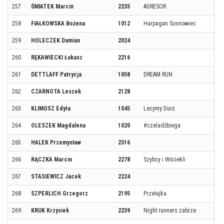
257
ŚMIATEK Marcin
2235
AGRESOR
258
FIAŁKOWSKA Bożena
1012
Harpagan Sosnowiec
259
HOLECZEK Damian
2024
260
RĘKAWIECKI Łukasz
2216
261
DETTLAFF Patrycja
1058
DREAM RUN
262
CZARNOTA Leszek
2128
263
KLIMOSZ Edyta
1045
Lecymy Durś
264
OLESZEK Magdalena
1020
#czeladźbiega
265
HALEK Przemysław
2316
266
RĄCZKA Marcin
2278
Szybcy i Wściekli
267
STASIEWICZ Jacek
2224
268
SZPERLICH Grzegorz
2195
Przełajka
269
KRUK Krzysiek
2239
Night runners zabrze