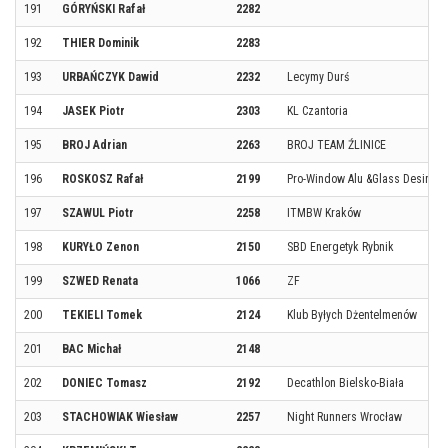
191
GÓRYŃSKI Rafał
2282
192
THIER Dominik
2283
193
URBAŃCZYK Dawid
2232
Lecymy Durś
194
JASEK Piotr
2303
KL Czantoria
195
BROJ Adrian
2263
BROJ TEAM ŹLINICE
196
ROSKOSZ Rafał
2199
Pro-Window Alu &Glass DesingT
197
SZAWUL Piotr
2258
ITMBW Kraków
198
KURYŁO Zenon
2150
SBD Energetyk Rybnik
199
SZWED Renata
1066
ZF
200
TEKIELI Tomek
2124
Klub Byłych Dżentelmenów
201
BAC Michał
2148
202
DONIEC Tomasz
2192
Decathlon Bielsko-Biała
203
STACHOWIAK Wiesław
2257
Night Runners Wrocław