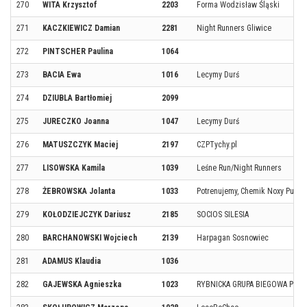
270
WITA Krzysztof
2203
Forma Wodzisław Śląski
271
KACZKIEWICZ Damian
2281
Night Runners Gliwice
272
PINTSCHER Paulina
1064
273
BACIA Ewa
1016
Lecymy Durś
274
DZIUBLA Bartłomiej
2099
275
JURECZKO Joanna
1047
Lecymy Durś
276
MATUSZCZYK Maciej
2197
CZPTychy.pl
277
LISOWSKA Kamila
1039
Leśne Run/Night Runners
278
ŻEBROWSKA Jolanta
1033
Potrenujemy, Chemik Noxy Puław
279
KOŁODZIEJCZYK Dariusz
2185
SOCIOS SILESIA
280
BARCHANOWSKI Wojciech
2139
Harpagan Sosnowiec
281
ADAMUS Klaudia
1036
282
GAJEWSKA Agnieszka
1023
RYBNICKA GRUPA BIEGOWA PĘD