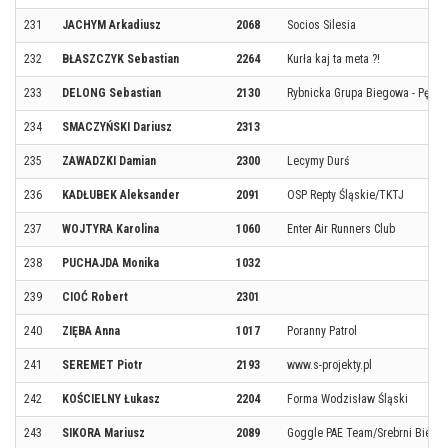
231
JACHYM Arkadiusz
2068
Socios Silesia
232
BŁASZCZYK Sebastian
2264
Kurła kaj ta meta ?!
233
DELONG Sebastian
2130
Rybnicka Grupa Biegowa - Pędz
234
SMACZYŃSKI Dariusz
2313
235
ZAWADZKI Damian
2300
Lecymy Durś
236
KADŁUBEK Aleksander
2091
OSP Repty Śląskie/TKTJ
237
WOJTYRA Karolina
1060
Enter Air Runners Club
238
PUCHAJDA Monika
1032
239
CIOĆ Robert
2301
240
ZIĘBA Anna
1017
Poranny Patrol
241
SEREMET Piotr
2193
www.s-projekty.pl
242
KOŚCIELNY Łukasz
2204
Forma Wodzisław Śląski
243
SIKORA Mariusz
2089
Goggle PAE Team/Srebrni Biega