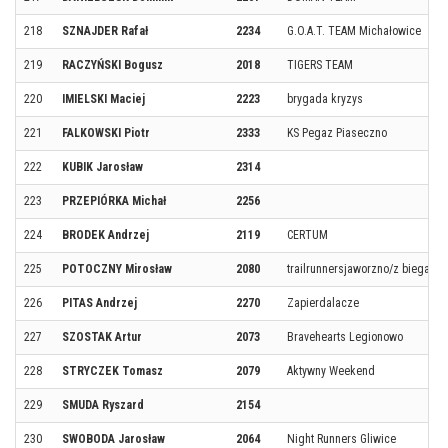
218
SZNAJDER Rafał
2234
G.O.A.T. TEAM Michałowice
219
RACZYŃSKI Bogusz
2018
TIGERS TEAM
220
IMIELSKI Maciej
2223
brygada kryzys
221
FALKOWSKI Piotr
2333
KS Pegaz Piaseczno
222
KUBIK Jarosław
2314
223
PRZEPIÓRKA Michał
2256
224
BRODEK Andrzej
2119
CERTUM
225
POTOCZNY Mirosław
2080
trailrunnersjaworzno/z bieganie
226
PITAS Andrzej
2270
Zapierdalacze
227
SZOSTAK Artur
2073
Bravehearts Legionowo
228
STRYCZEK Tomasz
2079
Aktywny Weekend
229
SMUDA Ryszard
2154
230
SWOBODA Jarosław
2064
Night Runners Gliwice