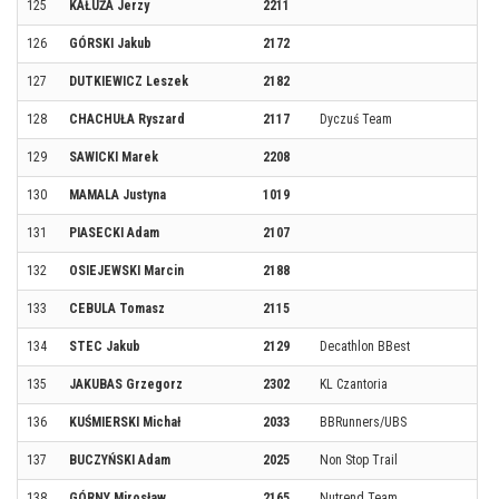
125
KAŁUŻA Jerzy
2211
126
GÓRSKI Jakub
2172
127
DUTKIEWICZ Leszek
2182
128
CHACHUŁA Ryszard
2117
Dyczuś Team
129
SAWICKI Marek
2208
130
MAMALA Justyna
1019
131
PIASECKI Adam
2107
132
OSIEJEWSKI Marcin
2188
133
CEBULA Tomasz
2115
134
STEC Jakub
2129
Decathlon BBest
135
JAKUBAS Grzegorz
2302
KL Czantoria
136
KUŚMIERSKI Michał
2033
BBRunners/UBS
137
BUCZYŃSKI Adam
2025
Non Stop Trail
138
GÓRNY Mirosław
2165
Nutrend Team