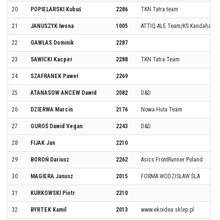
20
POPIELARSKI Kubuś
2286
TKN Tatra team
21
JANUSZYK Iwona
1005
ATTIQ ALE Team/KS Kandahar
22
GAWLAS Dominik
2287
23
SAWICKI Kacper
2288
TKN Tatra Team
24
SZAFRANEK Paweł
2269
25
ATANASOW ANCEW Dawid
2082
D&D
26
DZIERWA Marcin
2176
Nowa Huta Team
27
GUROŚ Dawid Vegan
2243
D&D
28
FIJAK Jan
2210
29
BOROŃ Dariusz
2262
Asics FrontRunner Poland
30
MAGIERA Janusz
2015
FORMA WODZISŁAW ŚLA
31
KURKOWSKI Piotr
2310
32
BYRTEK Kamil
2013
www.ekoidea.sklep.pl