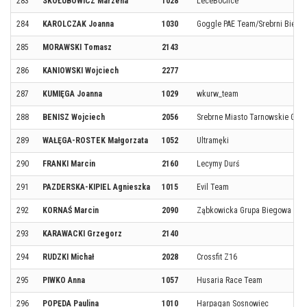
283
SKOŁUBOWICZ Marzena
1028
LeceBoChce
284
KAROLCZAK Joanna
1030
Goggle PAE Team/Srebrni Biega
285
MORAWSKI Tomasz
2143
286
KANIOWSKI Wojciech
2277
287
KUMIĘGA Joanna
1029
wkurw_team
288
BENISZ Wojciech
2056
Srebrne Miasto Tarnowskie Góry
289
WAŁĘGA-ROSTEK Małgorzata
1052
Ultramęki
290
FRANKI Marcin
2160
Lecymy Durś
291
PAZDERSKA-KIPIEL Agnieszka
1015
Evil Team
292
KORNAŚ Marcin
2090
Ząbkowicka Grupa Biegowa FR
293
KARAWACKI Grzegorz
2140
294
RUDZKI Michał
2028
Crossfit Z16
295
PIWKO Anna
1057
Husaria Race Team
296
POPĘDA Paulina
1010
Harpagan Sosnowiec