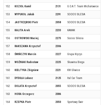
152
KOZIOŁ Kamil
2131
G.O.A.T. Team Michałowice
153
WYPUKOŁ Jakub
2291
SOCIOS SILESIA
154
JASTRZĘBSKI Piotr
2058
SOCIOS SILESIA
155
KALITA Arek
2233
KAMAK
156
OSTROWSKI Maciej
2275
Socios Silesia
157
RAKSZAWA Krzysztof
2306
158
ŚWIŃCZYK Marcin
2227
Grupa Kryzys
159
WOŹNIAK Radosław
2225
Skawina Biega
160
KIEŁTYKA Zbigniew
2221
KW Gliwice
161
DYDUŁA Łukasz
2125
Ital Car Team
162
DOLATA Krzysztof
2055
SOCIOS SILESIA
163
HORA Grzegorz
2086
164
RZEPKA Piotr
2050
Sportowy Świr