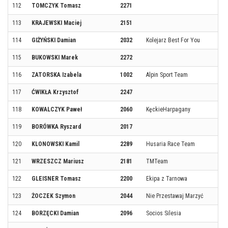
112
TOMCZYK Tomasz
2271
113
KRAJEWSKI Maciej
2151
114
GIŻYŃSKI Damian
2032
Kolejarz Best For You
115
BUKOWSKI Marek
2272
116
ZATORSKA Izabela
1002
Alpin Sport Team
117
ĆWIKŁA Krzysztof
2247
118
KOWALCZYK Paweł
2060
KęckieHarpagany
119
BORÓWKA Ryszard
2017
120
KLONOWSKI Kamil
2289
Husaria Race Team
121
WRZESZCZ Mariusz
2181
TMTeam
122
GLEISNER Tomasz
2200
Ekipa z Tarnowa
123
ŻOCZEK Szymon
2044
Nie Przestawaj Marzyć
124
BORZĘCKI Damian
2096
Socios Silesia