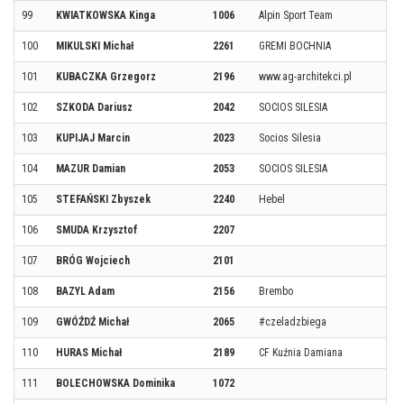
99
KWIATKOWSKA Kinga
1006
Alpin Sport Team
100
MIKULSKI Michał
2261
GREMI BOCHNIA
101
KUBACZKA Grzegorz
2196
www.ag-architekci.pl
102
SZKODA Dariusz
2042
SOCIOS SILESIA
103
KUPIJAJ Marcin
2023
Socios Silesia
104
MAZUR Damian
2053
SOCIOS SILESIA
105
STEFAŃSKI Zbyszek
2240
Hebel
106
SMUDA Krzysztof
2207
107
BRÓG Wojciech
2101
108
BAZYL Adam
2156
Brembo
109
GWÓŹDŹ Michał
2065
#czeladzbiega
110
HURAS Michał
2189
CF Kuźnia Damiana
111
BOLECHOWSKA Dominika
1072