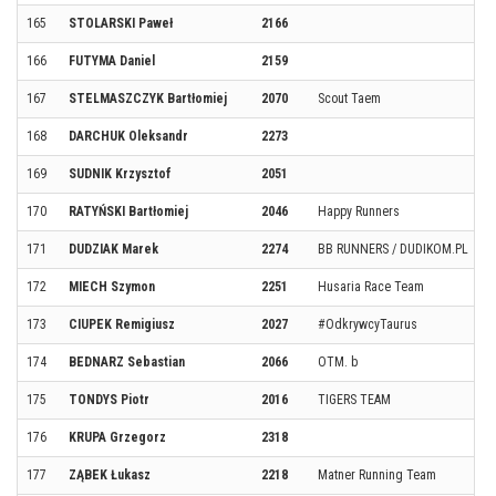
165
STOLARSKI Paweł
2166
166
FUTYMA Daniel
2159
167
STELMASZCZYK Bartłomiej
2070
Scout Taem
168
DARCHUK Oleksandr
2273
169
SUDNIK Krzysztof
2051
170
RATYŃSKI Bartłomiej
2046
Happy Runners
171
DUDZIAK Marek
2274
BB RUNNERS / DUDIKOM.PL
172
MIECH Szymon
2251
Husaria Race Team
173
CIUPEK Remigiusz
2027
#OdkrywcyTaurus
174
BEDNARZ Sebastian
2066
OTM. b
175
TONDYS Piotr
2016
TIGERS TEAM
176
KRUPA Grzegorz
2318
177
ZĄBEK Łukasz
2218
Matner Running Team