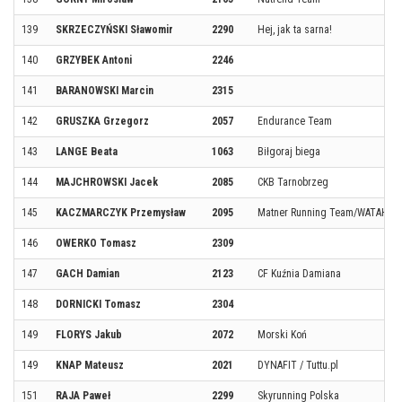
139
SKRZECZYŃSKI Sławomir
2290
Hej, jak ta sarna!
140
GRZYBEK Antoni
2246
141
BARANOWSKI Marcin
2315
142
GRUSZKA Grzegorz
2057
Endurance Team
143
LANGE Beata
1063
Biłgoraj biega
144
MAJCHROWSKI Jacek
2085
CKB Tarnobrzeg
145
KACZMARCZYK Przemysław
2095
Matner Running Team/WATAHA
146
OWERKO Tomasz
2309
147
GACH Damian
2123
CF Kuźnia Damiana
148
DORNICKI Tomasz
2304
149
FLORYS Jakub
2072
Morski Koń
149
KNAP Mateusz
2021
DYNAFIT / Tuttu.pl
151
RAJA Paweł
2299
Skyrunning Polska