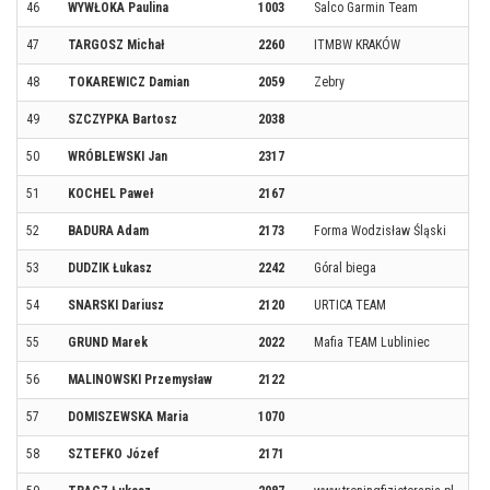
46
WYWŁOKA Paulina
1003
Salco Garmin Team
47
TARGOSZ Michał
2260
ITMBW KRAKÓW
48
TOKAREWICZ Damian
2059
Zebry
49
SZCZYPKA Bartosz
2038
50
WRÓBLEWSKI Jan
2317
51
KOCHEL Paweł
2167
52
BADURA Adam
2173
Forma Wodzisław Śląski
53
DUDZIK Łukasz
2242
Góral biega
54
SNARSKI Dariusz
2120
URTICA TEAM
55
GRUND Marek
2022
Mafia TEAM Lubliniec
56
MALINOWSKI Przemysław
2122
57
DOMISZEWSKA Maria
1070
58
SZTEFKO Józef
2171