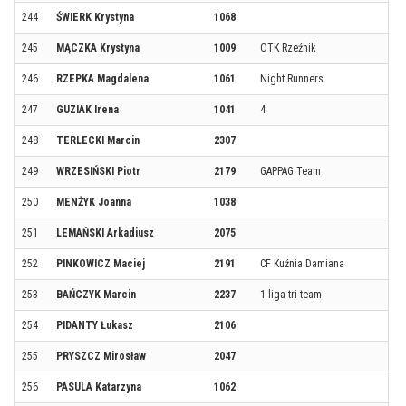
244
ŚWIERK Krystyna
1068
245
MĄCZKA Krystyna
1009
OTK Rzeźnik
246
RZEPKA Magdalena
1061
Night Runners
247
GUZIAK Irena
1041
4
248
TERLECKI Marcin
2307
249
WRZESIŃSKI Piotr
2179
GAPPAG Team
250
MENŻYK Joanna
1038
251
LEMAŃSKI Arkadiusz
2075
252
PINKOWICZ Maciej
2191
CF Kuźnia Damiana
253
BAŃCZYK Marcin
2237
1 liga tri team
254
PIDANTY Łukasz
2106
255
PRYSZCZ Mirosław
2047
256
PASULA Katarzyna
1062