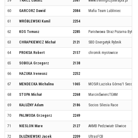
59
TRACZ Łukasz
2087
www.treningfizjoterapia.pl
60
GARCORZ Dawid
2084
Mafia Team Lubliniec
61
WRÓBLEWSKI Kamil
2254
62
KOS Tomasz
2285
Państwowa Straż Pożarna Bytom
63
CHRAPKIEWICZ Michał
2121
SBD Energetyk Rybnik
64
PROKSA Robert
2157
chromik mysłowice
65
SOBOLA Grzegorz
2138
66
HAZUKA Ireneusz
2252
67
MENDECKA Michalina
1065
MOSiR Łaziska Górne/1 Second
68
STOPA Michał
2268
MarcinŚwiercTEAM
69
KAŁUŻNY Adam
2186
Socios Silesia Race
70
PALIWODA Grzegorz
2249
71
NIESLON Mare
2127
AKMB Pedziwiatr Gliwice
72
DŁUŻNIEWSKI Jacek
2209
UltrasFCB