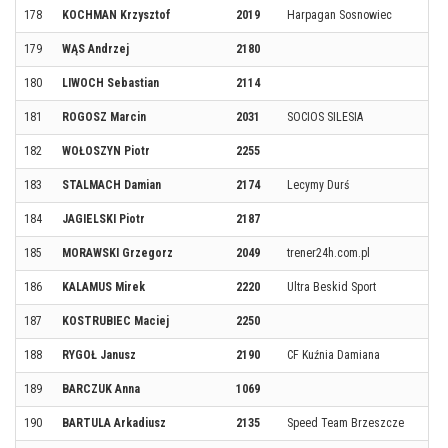
178
KOCHMAN Krzysztof
2019
Harpagan Sosnowiec
179
WĄS Andrzej
2180
180
LIWOCH Sebastian
2114
181
ROGOSZ Marcin
2031
SOCIOS SILESIA
182
WOŁOSZYN Piotr
2255
183
STALMACH Damian
2174
Lecymy Durś
184
JAGIELSKI Piotr
2187
185
MORAWSKI Grzegorz
2049
trener24h.com.pl
186
KALAMUS Mirek
2220
Ultra Beskid Sport
187
KOSTRUBIEC Maciej
2250
188
RYGOŁ Janusz
2190
CF Kuźnia Damiana
189
BARCZUK Anna
1069
190
BARTULA Arkadiusz
2135
Speed Team Brzeszcze