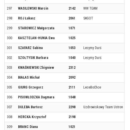
297
WASILEWSKI Marcin
2142
WW TEAM
298
ROJ Łukasz
2061
SAGOT
299
STAROWICZ Małgorzata
1071
300
KASZTELAN-HUNIA Ewa
1025
301
SZAFARZ Sabina
1053
Lecymy Durś
302
SZOŁTYSIK Barbara
1040
Lecymy Durś
303
KWAŚNIEWSKI Zbigniew
2312
304
BIAŁAS Michał
2092
305
GIURG Grzegorz
2111
LeceBoChce
306
PISOWŁODZKA Dagmara
1048
307
DULEBA Bartosz
2298
Uzdrowiskowy Team Ustron
308
HERCKA Krzysztof
2198
309
BRANC Diana
1021