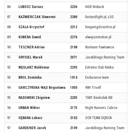
86
LUBOSZ Dariusz
2236
NGB Kłobuck
87
KAŹMIERCZAK Sławomir
2280
fastandlight.pl, ŁGG
88
SZALA Krzysztof
2212
biegamgdziechce.pl
89
KUBERA Dawid
2276
alwaysinmotion.pl
90
TESZNER Adrian
2108
Runteam Pawłowice
91
GRYGIEL Marek
2071
JacekBiega Running Team
92
WĘGLARZ Waldemar
2293
Extreme Club Rabka
93
BROL Dominika
1014
Endurance team
94
GARCZYŃSKA-WĄS Bogusława
1050
WM Triself
95
RADOMSKI Zbigniew
2205
TKKF Beskidek BB
96
URBAN Wiktor
2175
Night Runners Zabrze
97
GĘBARA Łukasz
2102
OCR TEAM DĘBICA
97
GARDENER Jacek
2109
JacekBiega Running Team