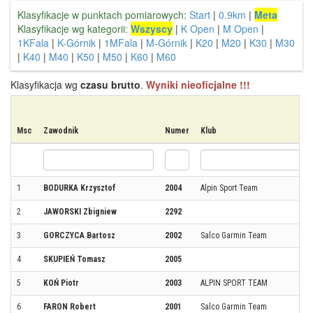
Klasyfikacje w punktach pomiarowych:
Start
|
0.9km
|
Meta
Klasyfikacje wg kategorii:
Wszyscy
|
K Open
|
M Open
|
1KFala
|
K-Górnik
|
1MFala
|
M-Górnik
|
K20
|
M20
|
K30
|
M30
|
K40
|
M40
|
K50
|
M50
|
K60
|
M60
Klasyfikacja wg
czasu brutto
.
Wyniki nieoficjalne !!!
Msc
Zawodnik
Numer
Klub
1
BODURKA Krzysztof
2004
Alpin Sport Team
2
JAWORSKI Zbigniew
2292
3
GORCZYCA Bartosz
2002
Salco Garmin Team
4
SKUPIEŃ Tomasz
2005
5
KOŃ Piotr
2003
ALPIN SPORT TEAM
6
FARON Robert
2001
Salco Garmin Team