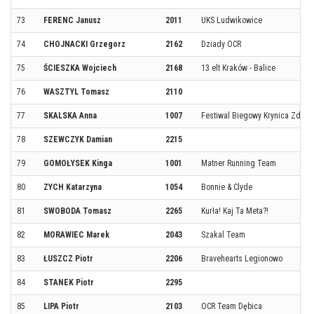
73
FERENC Janusz
2011
UKS Ludwikowice
74
CHOJNACKI Grzegorz
2162
Dziady OCR
75
ŚCIESZKA Wojciech
2168
13 elt Kraków - Balice
76
WASZTYL Tomasz
2110
77
SKALSKA Anna
1007
Festiwal Biegowy Krynica Zdrój
78
SZEWCZYK Damian
2215
79
GOMOŁYSEK Kinga
1001
Matner Running Team
80
ZYCH Katarzyna
1054
Bonnie & Clyde
81
SWOBODA Tomasz
2265
Kurła! Kaj Ta Meta?!
82
MORAWIEC Marek
2043
Szakal Team
83
ŁUSZCZ Piotr
2206
Bravehearts Legionowo
84
STANEK Piotr
2295
85
LIPA Piotr
2103
OCR Team Dębica