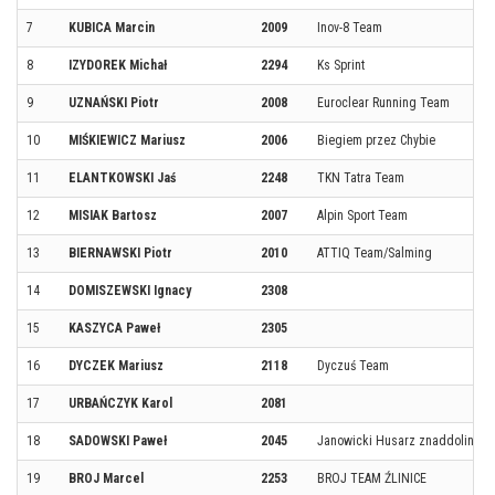
7
KUBICA Marcin
2009
Inov-8 Team
8
IZYDOREK Michał
2294
Ks Sprint
9
UZNAŃSKI Piotr
2008
Euroclear Running Team
10
MIŚKIEWICZ Mariusz
2006
Biegiem przez Chybie
11
ELANTKOWSKI Jaś
2248
TKN Tatra Team
12
MISIAK Bartosz
2007
Alpin Sport Team
13
BIERNAWSKI Piotr
2010
ATTIQ Team/Salming
14
DOMISZEWSKI Ignacy
2308
15
KASZYCA Paweł
2305
16
DYCZEK Mariusz
2118
Dyczuś Team
17
URBAŃCZYK Karol
2081
18
SADOWSKI Paweł
2045
Janowicki Husarz znaddoliny B
19
BROJ Marcel
2253
BROJ TEAM ŹLINICE