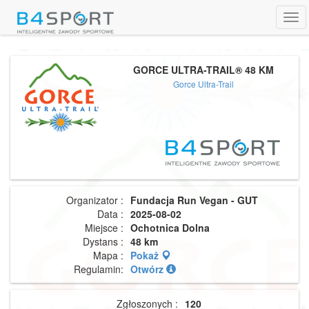
Tog
navi
GORCE ULTRA-TRAIL® 48 KM
Gorce Ultra-Trail
Organizator :
Fundacja Run Vegan - GUT
Data :
2025-08-02
Miejsce :
Ochotnica Dolna
Dystans :
48 km
Mapa :
Pokaż
Regulamin:
Otwórz
Zgłoszonych :
120