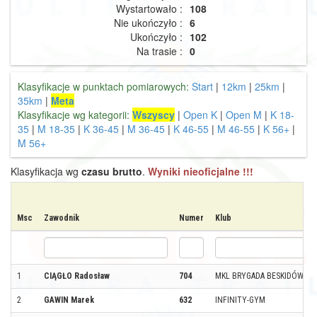
Wystartowało :
108
Nie ukończyło :
6
Ukończyło :
102
Na trasie :
0
Klasyfikacje w punktach pomiarowych:
Start
|
12km
|
25km
|
35km
|
Meta
Klasyfikacje wg kategorii:
Wszyscy
|
Open K
|
Open M
|
K 18-
35
|
M 18-35
|
K 36-45
|
M 36-45
|
K 46-55
|
M 46-55
|
K 56+
|
M 56+
Klasyfikacja wg
czasu brutto
.
Wyniki nieoficjalne !!!
Msc
Zawodnik
Numer
Klub
1
CIĄGŁO Radosław
704
MKL BRYGADA BESKIDÓW N
2
GAWIN Marek
632
INFINITY-GYM