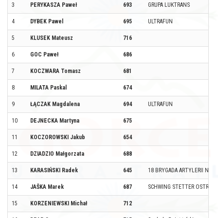
3
PERYKASZA Paweł
693
GRUPA LUKTRANS
4
DYBEK Pawel
695
ULTRAFUN
5
KLUSEK Mateusz
716
6
GOC Paweł
686
7
KOCZWARA Tomasz
681
8
MILATA Paskal
674
9
ŁĄCZAK Magdalena
694
ULTRAFUN
10
DEJNECKA Martyna
675
11
KOCZOROWSKI Jakub
654
12
DZIADZIO Małgorzata
688
13
KARASIŃSKI Radek
645
18 BRYGADA ARTYLERII NOW
14
JAŠKA Marek
687
SCHWING STETTER OSTRAVA
15
KORZENIEWSKI Michał
712