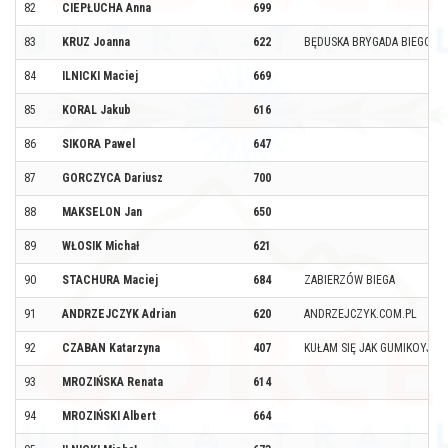
82
CIEPŁUCHA Anna
699
83
KRUZ Joanna
622
BĘDUSKA BRYGADA BIEGOWA
84
ILNICKI Maciej
669
85
KORAL Jakub
616
86
SIKORA Pawel
647
87
GORCZYCA Dariusz
700
88
MAKSELON Jan
650
89
WŁOSIK Michał
621
90
STACHURA Maciej
684
ZABIERZÓW BIEGA
91
ANDRZEJCZYK Adrian
620
ANDRZEJCZYK.COM.PL
92
CZABAN Katarzyna
407
KUŁAM SIĘ JAK GUMIKOYJZY
93
MROZIŃSKA Renata
614
94
MROZIŃSKI Albert
664