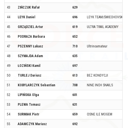
43
ZIŃCZUK Rafał
629
44
LEYK Daniel
696
LEYK TEAM/ŚMIECHOVSKI UL
45
GRZĄDZIEL Artur
619
ULTRA TRAIL ACADEMY
46
PODRAZA Barbara
652
47
PSZENNY Łukasz
710
Ultrinoamateur
48
SZYMAJDA Adam
635
49
ŁOZIŃSKI Kamil
697
50
TURLEJ Dariusz
613
BEZ KONDYCJI
51
KOBYLARCZYK Sebastian
708
NINE INCH SNAILS
52
LIPIŃSKA Olga
601
53
PLEWA Tomasz
631
54
SURMIAK Piotr
659
CISNE ILE MOGEM
55
ADAMCZYK Mariusz
692