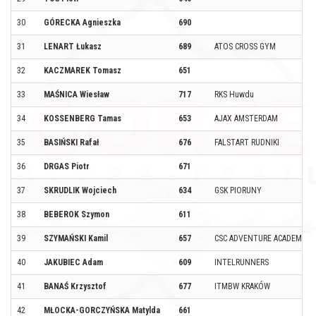
30
GÓRECKA Agnieszka
690
31
LENART Łukasz
689
ATOS CROSS GYM
32
KACZMAREK Tomasz
651
33
MAŚNICA Wiesław
717
RKS Huwdu
34
KOSSENBERG Tamas
653
AJAX AMSTERDAM
35
BASIŃSKI Rafał
676
FALSTART RUDNIKI
36
DRGAS Piotr
671
37
SKRUDLIK Wojciech
634
GSK PIORUNY
38
BEBEROK Szymon
611
39
SZYMAŃSKI Kamil
657
CSC ADVENTURE ACADEMY
40
JAKUBIEC Adam
609
INTELRUNNERS
41
BANAŚ Krzysztof
677
ITMBW KRAKÓW
42
MŁOCKA-GORCZYŃSKA Matylda
661