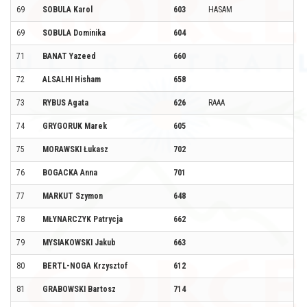
69
SOBULA Karol
603
HASAM
69
SOBULA Dominika
604
71
BANAT Yazeed
660
72
ALSALHI Hisham
658
73
RYBUS Agata
626
RAAA
74
GRYGORUK Marek
605
75
MORAWSKI Łukasz
702
76
BOGACKA Anna
701
77
MARKUT Szymon
648
78
MŁYNARCZYK Patrycja
662
79
MYSIAKOWSKI Jakub
663
80
BERTL-NOGA Krzysztof
612
81
GRABOWSKI Bartosz
714