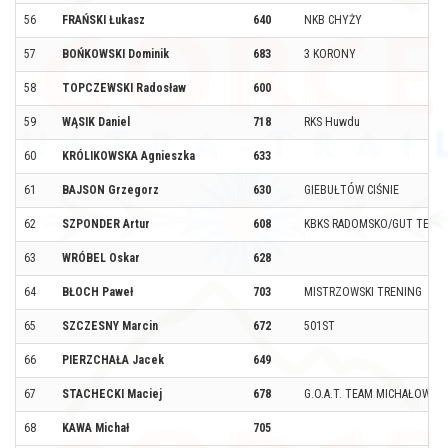
56
FRAŃSKI Łukasz
640
NKB CHYŻY
57
BOŃKOWSKI Dominik
683
3 KORONY
58
TOPCZEWSKI Radosław
600
59
WĄSIK Daniel
718
RKS Huwdu
60
KRÓLIKOWSKA Agnieszka
633
61
BAJSON Grzegorz
630
GIEBUŁTÓW CIŚNIE
62
SZPONDER Artur
608
KBKS RADOMSKO/GUT TEAM
63
WRÓBEL Oskar
628
64
BŁOCH Paweł
703
MISTRZOWSKI TRENING
65
SZCZESNY Marcin
672
501ST
66
PIERZCHAŁA Jacek
649
67
STACHECKI Maciej
678
G.O.A.T. TEAM MICHAŁOWICE
68
KAWA Michał
705