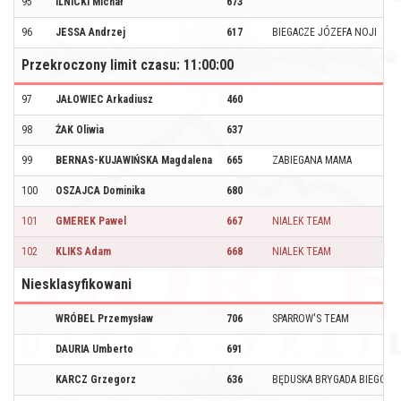
95
ILNICKI Michał
673
96
JESSA Andrzej
617
BIEGACZE JÓZEFA NOJI
Przekroczony limit czasu: 11:00:00
97
JAŁOWIEC Arkadiusz
460
98
ŻAK Oliwia
637
99
BERNAS-KUJAWIŃSKA Magdalena
665
ZABIEGANA MAMA
100
OSZAJCA Dominika
680
101
GMEREK Pawel
667
NIALEK TEAM
102
KLIKS Adam
668
NIALEK TEAM
Niesklasyfikowani
WRÓBEL Przemysław
706
SPARROW'S TEAM
DAURIA Umberto
691
KARCZ Grzegorz
636
BĘDUSKA BRYGADA BIEGOWA