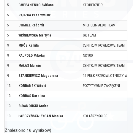
5
CHEBANENKO Svitlana
KTOBEDZIE.PL
5
RĄCZKA Przemysław
5
CHMIEL Radomir
MICHELIN ALDO TEAM
5
WIŚNIEWSKA Martyna
GK TEAM
9
MRÓZ Kamila
CENTRUM ROWEROWE TEAM
9
RAJPOLD Mikołaj
ND100
9
MAŁAS Marcin
CENTRUM ROWEROWE TEAM
9
STANKIEWICZ Magdalena
15 PUŁK PRZECIWLOTNICZY W GO
13
KORBANEK Witold
POZYTYWNIE ZAKRĘCENI
13
KORBAS Karolina
13
BUYANOUSKI Andrei
13
ŁAPCZYŃSKA-ZYGAN Monika
KOLAŻRZYŚCI.CC
Znaleziono 16 wynik(ów)