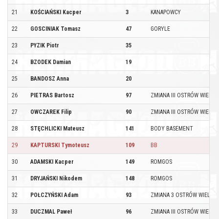
21
KOŚCIAŃSKI Kacper
3
KANAPOWCY
22
GOSCINIAK Tomasz
47
GORYLE
23
PYZIK Piotr
35
24
BZODEK Damian
19
25
BANDOSZ Anna
20
26
PIETRAS Bartosz
97
ZMIANA III OSTRÓW WIELKO
27
OWCZAREK Filip
90
ZMIANA III OSTRÓW WIELKO
28
STĘCHLICKI Mateusz
141
BODY BASEMENT
29
KAPTURSKI Tymoteusz
109
BB
30
ADAMSKI Kacper
149
ROMGOS
31
DRYJAŃSKI Nikodem
148
ROMGOS
32
POŁCZYŃSKI Adam
93
ZMIANA 3 OSTRÓW WIELKO
33
DUCZMAL Paweł
96
ZMIANA III OSTRÓW WIELKO