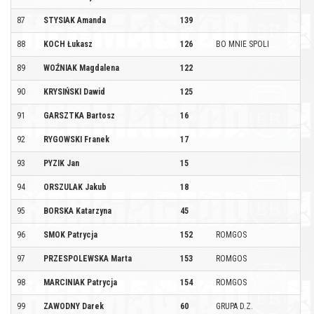
87
STYSIAK Amanda
139
88
KOCH Łukasz
126
BO MNIE SPOLI
89
WOŹNIAK Magdalena
122
90
KRYSIŃSKI Dawid
125
91
GARSZTKA Bartosz
16
92
RYGOWSKI Franek
17
93
PYZIK Jan
15
94
ORSZULAK Jakub
18
95
BORSKA Katarzyna
45
96
SMOK Patrycja
152
ROMGOS
97
PRZESPOLEWSKA Marta
153
ROMGOS
98
MARCINIAK Patrycja
154
ROMGOS
99
ZAWODNY Darek
60
GRUPA D.Z.