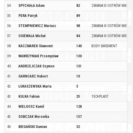
34
SPYCHAŁA Adam
82
ZMIANA III OSTRÓW WIELKO
35
PERA Patryk
89
36
STEMPNIEWICZ Mariusz
98
ZMIANA III OSTRÓW WIELKO
37
OSIEWAŁA Michał
84
ZMIANA III OSTRÓW WIELKO
38
KACZMAREK Sławomir
140
BODY BASEMENT
39
WAWRZYNIAK Przemysław
130
40
ANDRZEJCZAK Szymon
131
41
GARNCARZ Hubert
10
42
ŁUKASZEWSKA Marta
5
43
KULKA Fabian
25
TECHPLAST
44
WIELGOSZ Kamil
128
45
SOBCZAK Weronika
157
46
BIEGAŃSKI Damian
32