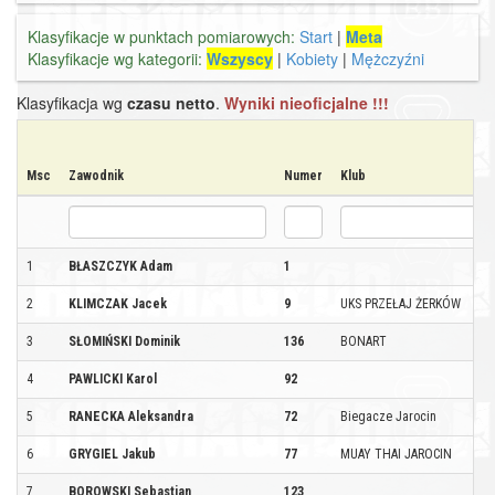
Klasyfikacje w punktach pomiarowych:
Start
|
Meta
Klasyfikacje wg kategorii:
Wszyscy
|
Kobiety
|
Mężczyźni
Klasyfikacja wg
czasu netto
.
Wyniki nieoficjalne !!!
Msc
Zawodnik
Numer
Klub
1
BŁASZCZYK Adam
1
2
KLIMCZAK Jacek
9
UKS PRZEŁAJ ŻERKÓW
3
SŁOMIŃSKI Dominik
136
BONART
4
PAWLICKI Karol
92
5
RANECKA Aleksandra
72
Biegacze Jarocin
6
GRYGIEL Jakub
77
MUAY THAI JAROCIN
7
BOROWSKI Sebastian
123