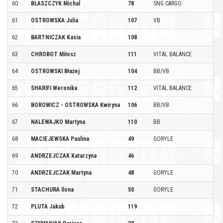
60
BLASZCZYK Michal
78
SNG CARGO
61
OSTROWSKA Julia
107
VB
62
BARTNICZAK Kasia
108
63
CHROBOT Miłosz
111
VITAL BALANCE
64
OSTROWSKI Błażej
104
BB/VB
65
SHARIFI Weronika
112
VITAL BALANCE
66
BOROWICZ - OSTROWSKA Kwiryna
106
BB/VB
67
NALEWAJKO Martyna
110
BB
68
MACIEJEWSKA Paulina
49
GORYLE
69
ANDRZEJCZAK Katarzyna
46
70
ANDRZEJCZAK Martyna
48
GORYLE
71
STACHURA Ilona
50
GORYLE
72
PLUTA Jakub
119