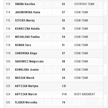
113
SMURA Karolina
52
OSTATNIO TEAM
114
JAKUBOWSKA Hania
57
OSSA TEAM
115
SZYCKO Maciej
53
OSSA TEAM
116
KONIECZNA Natalia
75
OSSA TEAM
117
MICHALSKA Paulina
54
OSSA TEAM
118
NOWAK Sara
51
OSSA TEAM
119
ZAWORSKA Kinga
37
OSSA TEAM
120
SAKOWICZ Malgorzata
58
OSSA TEAM
121
KOWALSKA Joanna
59
OSSA TEAM
122
WASZAK Marek
34
OSSA TEAM
123
ANTCZAK Martyna
121
124
ANTCZAK Marcin
114
BODY BASEMENT
125
FLUDER Weronika
74