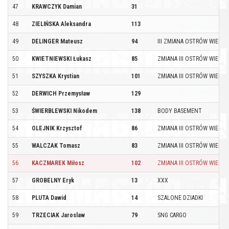
47
KRAWCZYK Damian
31
48
ZIELIŃSKA Aleksandra
113
49
DELINGER Mateusz
94
III ZMIANA OSTRÓW WIELKO
50
KWIETNIEWSKI Łukasz
85
ZMIANA III OSTRÓW WIELKO
51
SZYSZKA Krystian
101
ZMIANA III OSTRÓW WIELKO
52
DERWICH Przemysław
129
53
ŚWIERBLEWSKI Nikodem
138
BODY BASEMENT
54
OLEJNIK Krzysztof
86
ZMIANA III OSTRÓW WIELKO
55
WALCZAK Tomasz
83
ZMIANA III OSTRÓW WIELKO
56
KACZMAREK Miłosz
102
ZMIANA III OSTRÓW WIELKO
57
GROBELNY Eryk
13
XXX
58
PLUTA Dawid
14
SZALONE DZIADKI
59
TRZECIAK Jaroslaw
79
SNG CARGO