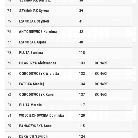
73
SZYMANIAK Dariusz
38
74
SZYMANIAK Sylwia
39
75
IZANCZAK Szymon
41
76
ANTONIEWICZ Karolina
42
77
IZANCZAK Agata
40
78
PLUTA Ewelina
118
79
PILARCZYK Aleksandra
133
BONART
80
OGRODOWCZYK Wioletta
132
BONART
81
PATOKA Maciej
134
BONART
82
OGRODOWCZYK Karol
137
BONART
83
PLUTA Marcin
117
84
WOJCIECHOWSKA Dominika
120
85
BANASZYŃSKA Anna
115
86
DERWICH Szymon
124