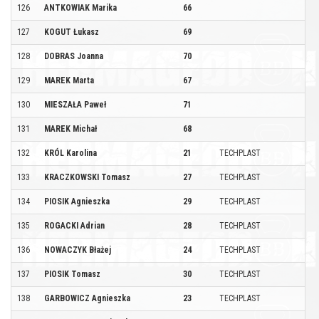
126
ANTKOWIAK Marika
66
127
KOGUT Łukasz
69
128
DOBRAS Joanna
70
129
MAREK Marta
67
130
MIESZAŁA Paweł
71
131
MAREK Michał
68
132
KRÓL Karolina
21
TECHPLAST
133
KRACZKOWSKI Tomasz
27
TECHPLAST
134
PIOSIK Agnieszka
29
TECHPLAST
135
ROGACKI Adrian
28
TECHPLAST
136
NOWACZYK Błażej
24
TECHPLAST
137
PIOSIK Tomasz
30
TECHPLAST
138
GARBOWICZ Agnieszka
23
TECHPLAST