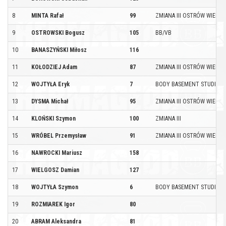
8
MINTA Rafał
99
ZMIANA III OSTRÓW WIELKO
9
OSTROWSKI Bogusz
105
BB/VB
10
BANASZYŃSKI Miłosz
116
11
KOŁODZIEJ Adam
87
ZMIANA III OSTRÓW WIELKO
12
WOJTYŁA Eryk
7
BODY BASEMENT STUDIO
13
DYSMA Michał
95
ZMIANA III OSTRÓW WIELKO
14
KLOŃSKI Szymon
100
ZMIANA III
15
WRÓBEL Przemysław
91
ZMIANA III OSTRÓW WIELKO
16
NAWROCKI Mariusz
158
17
WIELGOSZ Damian
127
18
WOJTYŁA Szymon
6
BODY BASEMENT STUDIO
19
ROZMIAREK Igor
80
20
ABRAM Aleksandra
81