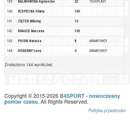
139
KALINOWSKA Agnieszka
22
TECHPLAST
140
RZEPECKA Oliwia
103
141
ZIĘTEK Mikołaj
12
142
KRAUZE Marzena
155
143
PIOSIK Natasza
8
KANAPOWCY
144
HODERNY Leon
4
KANAPOWCY
Znaleziono 144 wynik(ów)
Copyright © 2015-2026
B4SPORT - nowoczesny
. All Rights Reserved.
pomiar czasu
Polityka prywatności