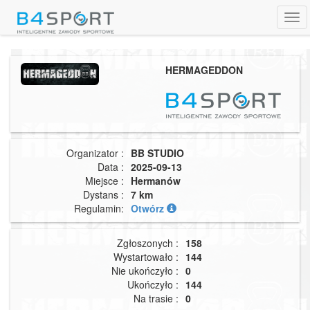
Tog
navi
HERMAGEDDON
Organizator :
BB STUDIO
Data :
2025-09-13
Miejsce :
Hermanów
Dystans :
7 km
Regulamin:
Otwórz
Zgłoszonych :
158
Wystartowało :
144
Nie ukończyło :
0
Ukończyło :
144
Na trasie :
0