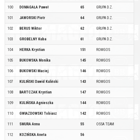
100
DOMAGAŁA Paweł
65
GRUPA D.Z.
101
JAWORSKI Piotr
64
GRUPA D.Z.
102
BERUS Wiktor
62
GRUPA D.Z.
103
GROBELNY Kuba
61
GRUPA D.Z.
104
HERKA Krystian
151
ROMGOS
105
BUKOWSKA Monika
145
ROMGOS
106
BUKOWSKI Maciej
146
ROMGOS
107
KULIŃSKI Dawid Kuliński
143
ROMGOS
108
BARTCZAK Krystian
147
ROMGOS
109
KULIŃSKA Agnieszka
144
ROMGOS
110
GWIAZDOWSKI Tobiasz
142
ROMGOS
111
SMURA Anna
55
OSSA TEAM
112
KOZIŃSKA Aneta
56