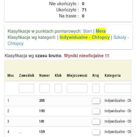
Nie ukończyło :
0
Ukończyło :
71
Na trasie :
0
Klasyfikacje w punktach pomiarowych:
Start
|
Meta
Klasyfikacje wg kategorii:
|
Indywidualne - Chłopcy
|
Szkoły -
Chłopcy
Klasyfikacja wg
czasu brutto
.
Wyniki nieoficjalne !!!
Msc
Zawodnik
Numer
Klub
Miejscowość
Kraj
Kategoria
1
205
Indywidualne - Chłop
2
193
Indywidualne - Chłop
3
181
Indywidualne - Chłop
4
. .
159
Indywidualne - Chłop