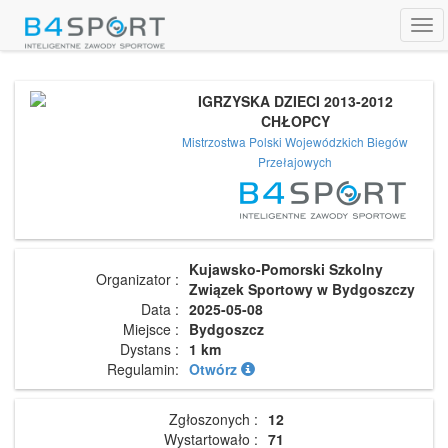
Tog
navi
IGRZYSKA DZIECI 2013-2012
CHŁOPCY
Mistrzostwa Polski Wojewódzkich Biegów
Przełajowych
Kujawsko-Pomorski Szkolny
Organizator :
Związek Sportowy w Bydgoszczy
Data :
2025-05-08
Miejsce :
Bydgoszcz
Dystans :
1 km
Regulamin:
Otwórz
Zgłoszonych :
12
Wystartowało :
71