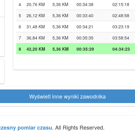
4
20,76 KM
5,36 KM
00:34:38
02:15:18
5
26,12 KM
5,36 KM
00:33:40
02:48:58
6
31,48 KM
5,36 KM
00:34:21
03:23:19
7
36,84 KM
5,36 KM
00:35:35
03:58:54
8
42,20 KM
5,36 KM
00:35:29
04:34:23
Wyświetl inne wyniki zawodnika
. All Rights Reserved.
zesny pomiar czasu