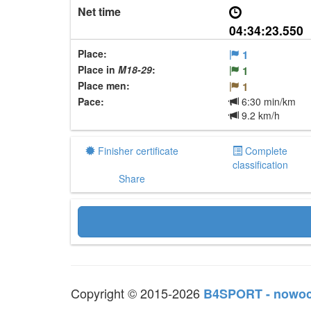
Net time
04:34:23.550
Place:
1
Place in
M18-29
:
1
Place men:
1
Pace:
6:30 min/km
9.2 km/h
Finisher certificate
Complete
classification
Share
Copyright © 2015-2026
B4SPORT - nowoc