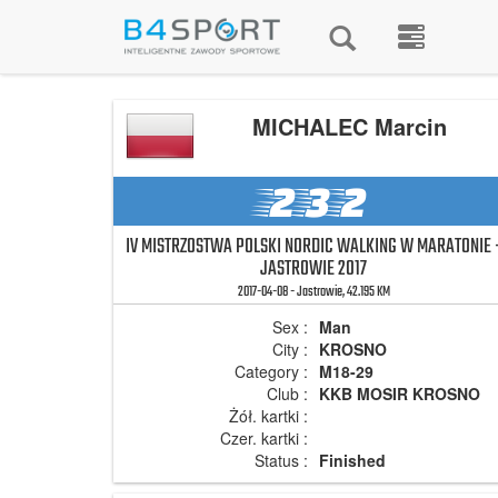
MICHALEC Marcin
232
IV MISTRZOSTWA POLSKI NORDIC WALKING W MARATONIE 
JASTROWIE 2017
2017-04-08 - Jastrowie, 42.195 KM
Sex :
Man
City :
KROSNO
Category :
M18-29
Club :
KKB MOSIR KROSNO
Żół. kartki :
Czer. kartki :
Status :
Finished