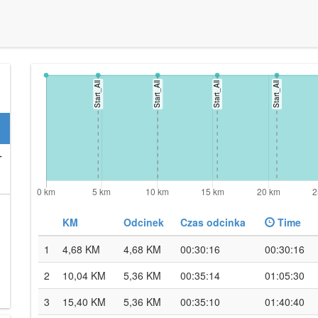
-
KM
Odcinek
Czas odcinka
Time
1
4,68 KM
4,68 KM
00:30:16
00:30:16
2
10,04 KM
5,36 KM
00:35:14
01:05:30
3
15,40 KM
5,36 KM
00:35:10
01:40:40