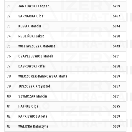
71
JANKOWSKI Kacper
5269
PO
72
SARNACKA Olga
5457
GR
73
KUBIAK Marcin
5044
74
REGLIŃSKI Jakub
5280
75
WOJTASZCZYK Mateusz
5443
76
CZAPLEJEWICZ Marek
5201
77
DĄBROWSKI Rafał
5258
PU
78
WIECZOREK-DĄBROWSKA Marta
5259
PU
79
JUSZCZYK Krzysztof
5257
80
SZYMCZAK Marcin
5261
PU
81
HAFFKE Olga
5395
AK
82
RAPKIEWICZ Aneta
5209
#A
83
WALICKA Katarzyna
5069