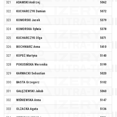
321
ADAMSKI Andrzej
5062
NA
322
KUCHARCZYK Damian
5072
ST
323
KOMORSKI Jacek
5379
324
KOMORSKA Sylwia
5378
325
KUCHARCZYK Olga
5071
TE
326
BOCHNIARZ Anna
5410
327
KOPEĆ Martyna
5140
328
POKUSIŃSKA Weronika
5199
329
KARWACKI Sebastian
5020
#H
330
BASTA Grzegorz
5102
BI
331
GAŁĘZIEWSKI Jakub
5060
332
WIŚNIEWSKA Anna
5147
AZ
333
OLZACKA Agata
5136
#Z