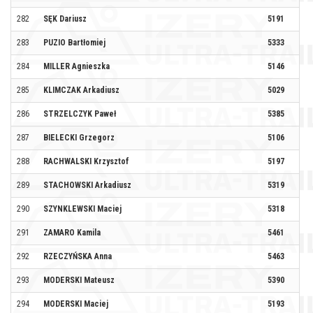
282
SĘK Dariusz
5191
MI
283
PUZIO Bartłomiej
5333
ŚC
284
MILLER Agnieszka
5146
BB
285
KLIMCZAK Arkadiusz
5029
KL
286
STRZELCZYK Paweł
5385
CC
287
BIELECKI Grzegorz
5106
288
RACHWALSKI Krzysztof
5197
BO
289
STACHOWSKI Arkadiusz
5319
QU
290
SZYNKLEWSKI Maciej
5318
QU
291
ZAMARO Kamila
5461
292
RZECZYŃSKA Anna
5463
293
MODERSKI Mateusz
5390
ŁY
294
MODERSKI Maciej
5193