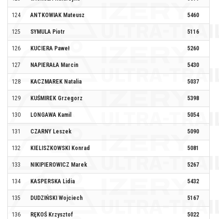
124
ANTKOWIAK Mateusz
5460
RE
125
SYMULA Piotr
5116
13
126
KUCIERA Paweł
5260
127
NAPIERAŁA Marcin
5430
WI
128
KACZMAREK Natalia
5037
FI
129
KUŚMIREK Grzegorz
5398
130
LONGAWA Kamil
5054
131
CZARNY Leszek
5090
SP
132
KIELISZKOWSKI Konrad
5081
FI
133
NIKIPIEROWICZ Marek
5267
134
KASPERSKA Lidia
5432
135
DUDZIŃSKI Wojciech
5167
ML
136
RĘKOŚ Krzysztof
5022
TE