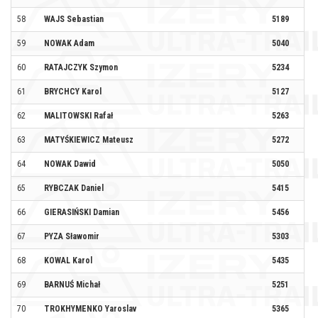
58
WAJS Sebastian
5189
HQ
59
NOWAK Adam
5040
SZ
60
RATAJCZYK Szymon
5234
R 
61
BRYCHCY Karol
5127
62
MALITOWSKI Rafał
5263
63
MATYŚKIEWICZ Mateusz
5272
64
NOWAK Dawid
5050
TR
65
RYBCZAK Daniel
5415
66
GIERASIŃSKI Damian
5456
67
PYZA Sławomir
5303
SA
68
KOWAL Karol
5435
69
BARNUŚ Michał
5251
DZ
70
TROKHYMENKO Yaroslav
5365