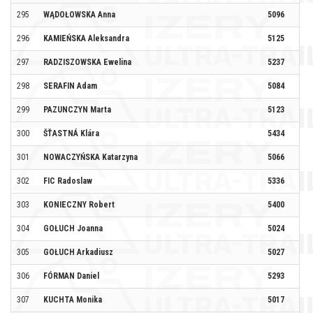
295
WĄDOŁOWSKA Anna
5096
296
KAMIEŃSKA Aleksandra
5125
297
RADZISZOWSKA Ewelina
5237
PK
298
SERAFIN Adam
5084
LI
299
PAZUNCZYN Marta
5123
300
ŠŤASTNÁ Klára
5434
301
NOWACZYŃSKA Katarzyna
5066
TE
302
FIC Radoslaw
5336
303
KONIECZNY Robert
5400
BI
304
GOŁUCH Joanna
5024
WY
305
GOŁUCH Arkadiusz
5027
WY
306
FÓRMAN Daniel
5293
PC
307
KUCHTA Monika
5017
AK