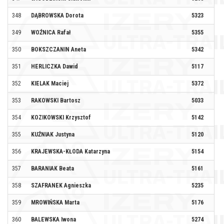
348
DĄBROWSKA Dorota
5323
BI
349
WOŹNICA Rafał
5355
BI
350
BOKSZCZANIN Aneta
5342
LI
351
HERLICZKA Dawid
5117
352
KIELAK Maciej
5372
353
RAKOWSKI Bartosz
5033
354
KOZIKOWSKI Krzysztof
5142
KB
355
KUŹNIAK Justyna
5120
KB
356
KRAJEWSKA-KŁODA Katarzyna
5154
DR
357
BARANIAK Beata
5161
358
SZAFRANEK Agnieszka
5235
359
MROWIŃSKA Marta
5176
SH
360
BALEWSKA Iwona
5274
SP