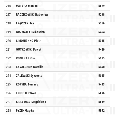
216
MATERA Monika
5129
217
RADZIKOWSKI Radosław
5238
RA
218
FRĄCZEK Jan
5366
219
GRZYMAŁA Sebastian
5464
KL
220
SIMONIENKO Piotr
5345
221
GUTKOWSKI Paweł
5429
222
RONERT Lidia
5285
FS
223
KAVALCHUK Natallia
5458
RU
224
ZALEWSKI Sylwester
5045
BA
225
KOPYRA Tomasz
5483
#B
226
LIGOCKI Paweł
5196
227
SIELEWICZ Magdalena
5149
228
PYZIO Magda
5352