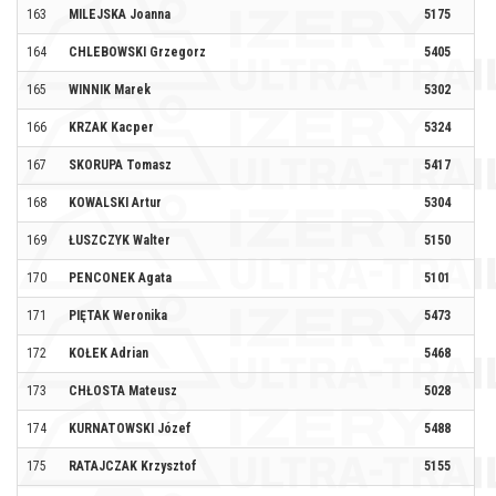
163
MILEJSKA Joanna
5175
#R
164
CHLEBOWSKI Grzegorz
5405
165
WINNIK Marek
5302
SA
166
KRZAK Kacper
5324
167
SKORUPA Tomasz
5417
BI
168
KOWALSKI Artur
5304
ST
169
ŁUSZCZYK Walter
5150
170
PENCONEK Agata
5101
171
PIĘTAK Weronika
5473
SP
172
KOŁEK Adrian
5468
ZU
173
CHŁOSTA Mateusz
5028
174
KURNATOWSKI Józef
5488
175
RATAJCZAK Krzysztof
5155
NI