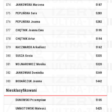
374
JANKOWSKA Marzena
5187
FU
375
PEPLIŃSKA Sara
5283
376
PEPLIŃSKA Joanna
5282
377
CHĘTNIK Joanna Ewa
5195
378
CHĘTNIK Artur
5194
379
KACZMAREK Arkadiusz
5162
380
SUSZA Gosia
5335
NO
381
WOJNAROWICZ Monika
5320
NO
382
JANKOWIAK Dominika
5349
383
BODAŃCZUK Joanna
5442
W
Niesklasyfikowani
DUNOWSKI Przemysław
5105
BB
UMIASTOWSKI Mateusz
5425