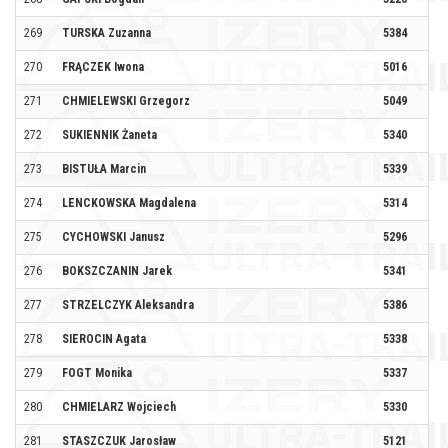
269
TURSKA Zuzanna
5384
HE
270
FRĄCZEK Iwona
5016
FU
271
CHMIELEWSKI Grzegorz
5049
FU
272
SUKIENNIK Żaneta
5340
BI
273
BISTUŁA Marcin
5339
BI
274
LENCKOWSKA Magdalena
5314
275
CYCHOWSKI Janusz
5296
276
BOKSZCZANIN Jarek
5341
LI
277
STRZELCZYK Aleksandra
5386
KL
278
SIEROCIN Agata
5338
279
FOGT Monika
5337
280
CHMIELARZ Wojciech
5330
281
STASZCZUK Jarosław
5121