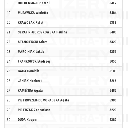
18
HOLDENMAJER Karol
5412
19
MURAWSKA Wioletta
5484
20
KRAWCZAK Rafał
5313
FL
21
SERAFIN-GORSZKOWSKA Paulina
5480
AW
22
STANGIERSKI Adam
5329
KO
23
MARCINIAK Jakub
5356
TL
24
FRANKOWSKI Andrzej
5055
MO
25
GACA Dominik
5103
26
JANIAK Norbert
5216
TR
27
KAMIŃSKA Agata
5485
28
PIETROSZEK-DOMORADZKA Agata
5396
AK
29
PIETRZAK Zachariasz
5229
KB
30
DUDA Kacper
5389