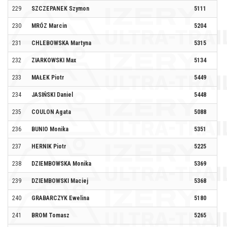
229
SZCZEPANEK Szymon
5111
PA
230
MRÓZ Marcin
5204
DZ
231
CHLEBOWSKA Martyna
5315
232
ZIARKOWSKI Max
5134
SY
233
MAŁEK Piotr
5449
234
JASIŃSKI Daniel
5448
235
COULON Agata
5088
236
BUNIO Monika
5351
237
HERNIK Piotr
5225
238
DZIEMBOWSKA Monika
5369
TR
239
DZIEMBOWSKI Maciej
5368
240
GRABARCZYK Ewelina
5180
SZ
241
BROM Tomasz
5265