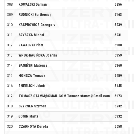
308
KOWALSKI Damian
5256
309
RUDNICKI Bartłomiej
5163
310
KASPROWICZ Grzegorz
5239
311
SZYSZKA Michał
5231
312
ZAWADZKI Piotr
5100
313
WNUK-BAGIŃSKA Joanna
5359
SY
314
BAGIŃSKI Mateusz
5360
SY
315
HONSZA Tomasz
5459
316
ENERLICH Jakub
5445
317
TOMASZ.STAMM@GMAIL.COM Tomasz.stamm@Gmail.com
5173
318
SZYRNER Szymon
5232
KS
319
ŁOGIN Marta
5332
320
CZARNOTA Dorota
5058