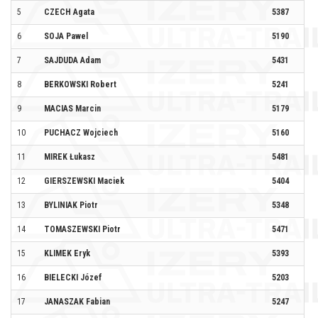
5
CZECH Agata
5387
6
SOJA Pawel
5190
M
7
SAJDUDA Adam
5431
AW
8
BERKOWSKI Robert
5241
9
MACIAS Marcin
5179
10
PUCHACZ Wojciech
5160
FL
11
MIREK Łukasz
5481
KI
12
GIERSZEWSKI Maciek
5404
ZA
13
BYLINIAK Piotr
5348
14
TOMASZEWSKI Piotr
5471
15
KLIMEK Eryk
5393
AK
16
BIELECKI Józef
5203
4A
17
JANASZAK Fabian
5247