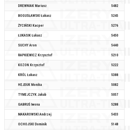
DREWNIAK Mariusz
5482
MI
BOGUSŁAWSKI Łukasz
5245
ŻYCIŃSKI Kacper
5276
PR
ŁUKASIK Łukasz
5450
SUCHY Aron
5440
PO
RAPKIEWICZ Krzysztof
5210
#A
KOZON Krzysztof
5222
KRÓL Łukasz
5388
HEJDUK Monika
5082
EK
TYMEJCZYK Jakub
5057
GABRUŚ Iwona
5288
MAKAROWSKI Andrzej
5433
OCHOJSKI Dominik
5148
PR