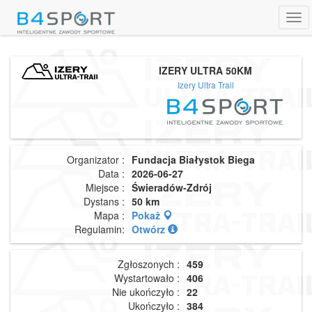
Tog
navi
IZERY ULTRA 50KM
Izery Ultra Trail
Organizator :
Fundacja Białystok Biega
Data :
2026-06-27
Miejsce :
Świeradów-Zdrój
Dystans :
50 km
Mapa :
Pokaż
Regulamin:
Otwórz
Zgłoszonych :
459
Wystartowało :
406
Nie ukończyło :
22
Ukończyło :
384