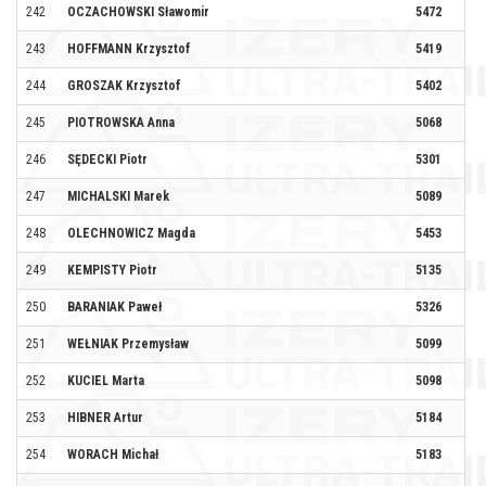
242
OCZACHOWSKI Sławomir
5472
PR
243
HOFFMANN Krzysztof
5419
244
GROSZAK Krzysztof
5402
245
PIOTROWSKA Anna
5068
KU
246
SĘDECKI Piotr
5301
BI
247
MICHALSKI Marek
5089
248
OLECHNOWICZ Magda
5453
BI
249
KEMPISTY Piotr
5135
250
BARANIAK Paweł
5326
251
WEŁNIAK Przemysław
5099
TR
252
KUCIEL Marta
5098
TR
253
HIBNER Artur
5184
SZ
254
WORACH Michał
5183
KL