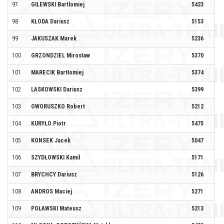
97
GILEWSKI Bartlomiej
5423
98
KŁODA Dariusz
5153
DR
99
JAKUSZAK Marek
5236
100
GRZONDZIEL Mirosław
5370
HU
101
MARECIK Bartłomiej
5374
102
LASKOWSKI Dariusz
5399
103
OWORUSZKO Robert
5212
104
KURYŁO Piotr
5475
105
KONSEK Jacek
5047
106
SZYDŁOWSKI Kamil
5171
TR
107
BRYCHCY Dariusz
5126
EN
108
ANDROS Maciej
5271
SY
109
POŁAWSKI Mateusz
5213
K