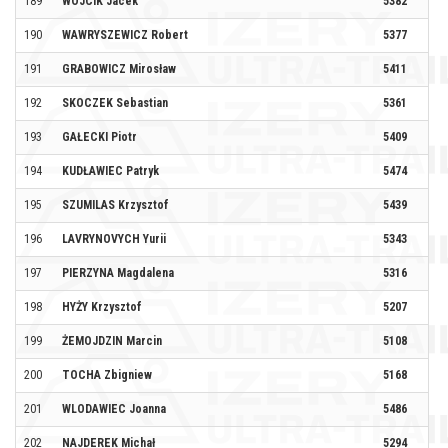
189
WÓJCIK Jacek
5382
190
WAWRYSZEWICZ Robert
5377
UL
191
GRABOWICZ Mirosław
5411
SO
192
SKOCZEK Sebastian
5361
193
GAŁECKI Piotr
5409
KU
194
KUDŁAWIEC Patryk
5474
195
SZUMILAS Krzysztof
5439
196
LAVRYNOVYCH Yurii
5343
197
PIERZYNA Magdalena
5316
198
HYŻY Krzysztof
5207
PI
199
ŻEMOJDZIN Marcin
5108
PI
200
TOCHA Zbigniew
5168
AK
201
WLODAWIEC Joanna
5486
HA
202
NAJDEREK Michał
5294
NO