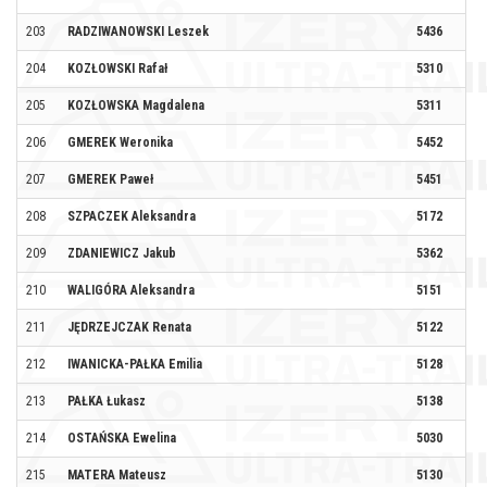
203
RADZIWANOWSKI Leszek
5436
LI
204
KOZŁOWSKI Rafał
5310
RU
205
KOZŁOWSKA Magdalena
5311
RU
206
GMEREK Weronika
5452
207
GMEREK Paweł
5451
208
SZPACZEK Aleksandra
5172
209
ZDANIEWICZ Jakub
5362
210
WALIGÓRA Aleksandra
5151
WO
211
JĘDRZEJCZAK Renata
5122
212
IWANICKA-PAŁKA Emilia
5128
PA
213
PAŁKA Łukasz
5138
PA
214
OSTAŃSKA Ewelina
5030
VE
215
MATERA Mateusz
5130