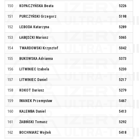
150
KOPACZYŃSKA Beata
5226
BA
151
PURCZYŃSKI Grzegorz
5198
152
LEBODA Katarzyna
5289
153
ŁABĘDZKI Mariusz
5065
154
TWARDOWSKI Krzysztof
5042
KO
155
BUKOWSKA Adrianna
5373
ON
156
LITWINIEC Izabela
5230
157
LITWINIEC Daniel
5217
158
KOKOT Dariusz
5279
159
IWANEK Przemysław
5467
PL
160
KALEMBA Daniel
5413
161
ŻABIŃSKI Tomasz
5292
162
BOCHNIARZ Wojtek
5418