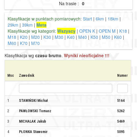
Na trasie :
0
Klasyfikacje w punktach pomiarowych:
Start
|
6km
|
18km
|
29km
|
39km
|
Meta
Klasyfikacje wg kategorii:
Wszyscy
|
OPEN K
|
OPEN M
|
K18
|
M18
|
K20
|
M20
|
K30
|
M30
|
K40
|
M40
|
K50
|
M50
|
K60
|
M60
|
K70
|
M70
Klasyfikacja wg
czasu brutto
.
Wyniki nieoficjalne !!!
Msc
Zawodnik
Numer
Kl
1
STAWIŃSKI Michał
5164
AW
2
PAWŁOWSKI Tomasz
5262
KB
3
MICHALAK Jakub
5469
RE
4
PŁONKA Sławomir
5095
ZA