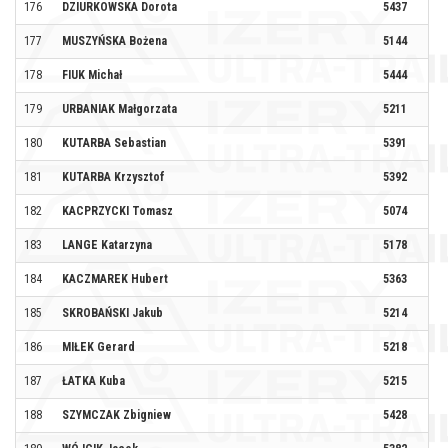
176
DZIURKOWSKA Dorota
5437
177
MUSZYŃSKA Bożena
5144
178
FIUK Michał
5444
MM
179
URBANIAK Małgorzata
5211
AJ
180
KUTARBA Sebastian
5391
181
KUTARBA Krzysztof
5392
182
KACPRZYCKI Tomasz
5074
183
LANGE Katarzyna
5178
184
KACZMAREK Hubert
5363
185
SKROBAŃSKI Jakub
5214
186
MIŁEK Gerard
5218
187
ŁATKA Kuba
5215
188
SZYMCZAK Zbigniew
5428
BI