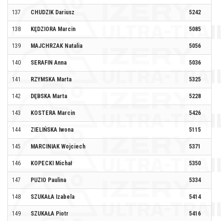
137
CHUDZIK Dariusz
5242
MC
138
KĘDZIORA Marcin
5085
BK
139
MAJCHRZAK Natalia
5056
KL
140
SERAFIN Anna
5036
141
RZYMSKA Marta
5325
FI
142
DĘBSKA Marta
5228
ZA
143
KOSTERA Marcin
5426
144
ZIELIŃSKA Iwona
5115
WK
145
MARCINIAK Wojciech
5371
UL
146
KOPECKI Michał
5350
147
PUZIO Paulina
5334
ŚC
148
SZUKAŁA Izabela
5414
149
SZUKAŁA Piotr
5416