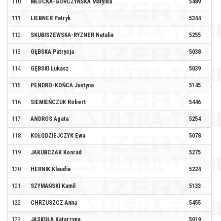
110
MŁOCKA-GORCZYŃSKA Matylda
5489
111
LIEBNER Patryk
5344
TR
112
SKUBISZEWSKA-RYZNER Natalia
5255
SY
113
GĘBSKA Patrycja
5038
FI
114
GĘBSKI Łukasz
5039
FI
115
PENDRO-KOŃCA Justyna
5145
KO
116
SIEMIEŃCZUK Robert
5446
117
ANDROS Agata
5254
SY
118
KOŁODZIEJCZYK Ewa
5078
119
JAKUBCZAK Konrad
5275
DE
120
HERNIK Klaudia
5224
121
SZYMAŃSKI Kamil
5133
122
CHRZUSZCZ Anna
5455
123
JASKUŁA Katarzyna
5019
FU