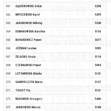
361
GĄSIOROWSKI Oskar
5298
TY
362
BRYSZEWSKI Karol
5299
TY
363
JAKUBOWSKI Mikołaj
5248
KA
364
DUBANOWSKA Karolina
5156
365
BOHAREWICZ Paweł
5077
ST
366
JÓŹWIAK Lesław
5093
367
ŻELASKO Gosia
5118
NO
368
CZERKAWSKI Paweł
5094
369
LUTOMIRSKA Blanka
5141
KL
370
GABRYELCZYK Marta
5137
RA
371
TISSOT Pio
5131
RA
372
RADOMSKI Grzegorz
5406
LE
373
JANKOWSKI Marcin
5188
FU