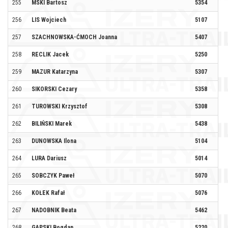
255
MSKI Bartosz
5354
SP
256
LIS Wojciech
5107
BB
257
SZACHNOWSKA-ĆMOCH Joanna
5407
PK
258
RECLIK Jacek
5250
SM
259
MAZUR Katarzyna
5307
UM
260
SIKORSKI Cezary
5358
BB
261
TUROWSKI Krzysztof
5308
UM
262
BILIŃSKI Marek
5438
AT
263
DUNOWSKA Ilona
5104
BB
264
LURA Dariusz
5014
265
SOBCZYK Paweł
5070
266
KOŁEK Rafał
5076
KL
267
NADOBNIK Beata
5462
SP
268
GAPSKI Bogdan
5220
BI