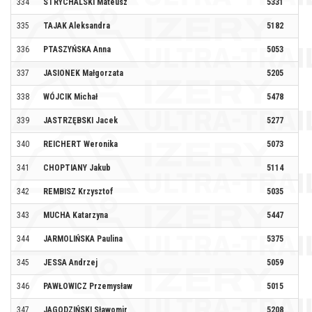
334
STRYCHALSKI Mateusz
5331
335
TAJAK Aleksandra
5182
TR
336
PTASZYŃSKA Anna
5053
SP
337
JASIONEK Małgorzata
5205
TR
338
WÓJCIK Michał
5478
339
JASTRZĘBSKI Jacek
5277
340
REICHERT Weronika
5073
341
CHOPTIANY Jakub
5114
TY
342
REMBISZ Krzysztof
5035
343
MUCHA Katarzyna
5447
KO
344
JARMOLIŃSKA Paulina
5375
345
JESSA Andrzej
5059
BI
346
PAWŁOWICZ Przemysław
5015
347
JAGODZIŃSKI Sławomir
5208
BI