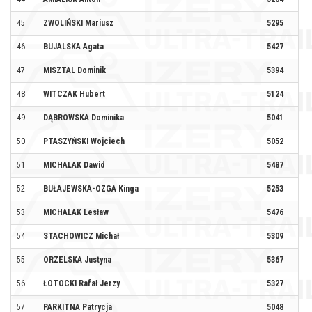
45
ZWOLIŃSKI Mariusz
5295
46
BUJALSKA Agata
5427
47
MISZTAL Dominik
5394
AK
48
WITCZAK Hubert
5124
49
DĄBROWSKA Dominika
5041
50
PTASZYŃSKI Wojciech
5052
SP
51
MICHALAK Dawid
5487
WO
52
BUŁAJEWSKA-OZGA Kinga
5253
SY
53
MICHALAK Lesław
5476
54
STACHOWICZ Michał
5309
55
ORZELSKA Justyna
5367
56
ŁOTOCKI Rafał Jerzy
5327
4 
57
PARKITNA Patrycja
5048
AR