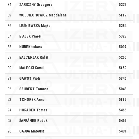
84
ZARICZNY Grzegorz
5221
#A
85
WOJCIECHOWICZ Magdalena
5119
86
LEŚNIEWSKA Majka
5284
KO
87
BIAŁEK Paweł
5328
88
NUREK Łukasz
5097
PI
89
BALCERZAK Rafał
5266
90
MAŁECKI Kamil
5159
91
GAWOT Piotr
5346
92
SZUBERT Tomasz
5043
KB
93
TCHOREK Anna
5112
IN
94
HORACEK Tomas
5466
95
ŠAFRÁNEK Radek
5465
T.
96
GAJDA Mateusz
5401