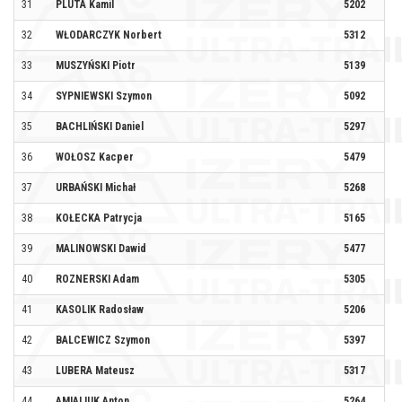
31
PLUTA Kamil
5202
32
WŁODARCZYK Norbert
5312
MI
33
MUSZYŃSKI Piotr
5139
34
SYPNIEWSKI Szymon
5092
RU
35
BACHLIŃSKI Daniel
5297
BI
36
WOŁOSZ Kacper
5479
BL
37
URBAŃSKI Michał
5268
LĄ
38
KOŁECKA Patrycja
5165
#Z
39
MALINOWSKI Dawid
5477
40
ROZNERSKI Adam
5305
R 
41
KASOLIK Radosław
5206
KO
42
BALCEWICZ Szymon
5397
AK
43
LUBERA Mateusz
5317
44
AMIALIUK Anton
5264
RU