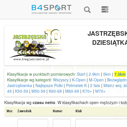
JASTRZĘBS
DZIESIĄTK
Klasyfikacje w punktach pomiarowych:
Start
|
2.9km
|
5km
|
7.3km
Klasyfikacje wg kategorii:
Wszyscy
|
K-Open
|
M-Open
|
Bezwględn
Jastrzębianka
|
Najlepsze Polki
|
Półmetek K
|
2 fala
|
Mistrz woj. ś
49
|
K50-59
|
M50-59
|
K60-69
|
M60-69
|
K70+
|
M70+
Klasyfikacja wg
czasu netto
. W klasyfikachach open mężczyzn i kob
Msc
Zawodnik
Numer
Klub