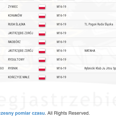
ŻYWIEC
M16-19
KONIAKÓW
M16-19
RUDA ŚLĄSKA
M16-19
TL Pogoń Ruda Śląska
JASTRZĘBIE-ZDRÓJ
M16-19
RACIBÓRZ
M16-19
JASTRZĘBIE-ZDRÓJ
M16-19
WATAHA
RYDUŁTOWY
M16-19
EGO
RYBNIK
M16-19
Rybnicki Klub Ju Jitsu 
KOŃCZYCE MAŁE
M16-19
. All Rights Reserved.
zesny pomiar czasu