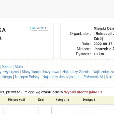
KA
Miejski Ośr
Organizator :
i Rekreacji 
A
Zdrój
Data :
2022-09-17
Miejsce :
Jastrzębie-
Dystans :
10 km
|
9.4km
|
Meta
y zwycięzca
|
Klasyfikacja drużynowa
|
Najlepszy Górnik
|
Najliczniejsz
ląskiego
|
Najlepsi Polacy
|
Najlepszy Jastrzębianin
|
Półmetek M
|
K16-
iet, pierwsze 6 miejsc wg
czasu brutto
Wyniki nieoficjalne !!!
Miejscowość
Kraj
Kategoria
Drużyna 1