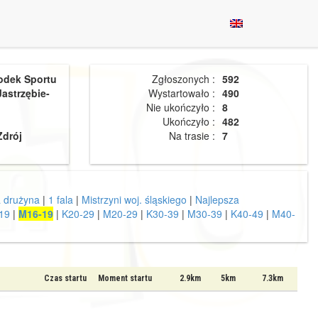
odek Sportu
Zgłoszonych :
592
Jastrzębie-
Wystartowało :
490
Nie ukończyło :
8
Ukończyło :
482
Zdrój
Na trasie :
7
a drużyna
|
1 fala
|
Mistrzyni woj. śląskiego
|
Najlepsza
19
|
M16-19
|
K20-29
|
M20-29
|
K30-39
|
M30-39
|
K40-49
|
M40-
Czas startu
Moment startu
2.9km
5km
7.3km