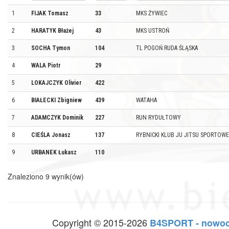
1
FIJAK Tomasz
33
MKS ŻYWIEC
2
HARATYK Błażej
43
MKS USTROŃ
3
SOCHA Tymon
104
TL POGOŃ RUDA ŚLĄSKA
4
WALA Piotr
29
5
LOKAJCZYK Olivier
422
6
BIAŁECKI Zbigniew
439
WATAHA
7
ADAMCZYK Dominik
227
RUN RYDUŁTOWY
8
CIEŚLA Jonasz
137
RYBNICKI KLUB JU JITSU SPORTOW
9
URBANEK Łukasz
110
Znaleziono 9 wynik(ów)
Copyright © 2015-2026
B4SPORT - nowoc