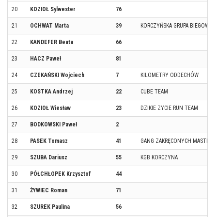
20
KOZIOŁ Sylwester
76
21
OCHWAT Marta
39
KORCZYŃSKA GRUPA BIEGOWA
22
KANDEFER Beata
66
23
HACZ Paweł
81
24
CZEKAŃSKI Wojciech
7
KILOMETRY ODDECHÓW
25
KOSTKA Andrzej
22
CUBE TEAM
26
KOZIOŁ Wiesław
23
DZIKIE ZYCIE RUN TEAM
27
BODKOWSKI Paweł
2
28
PASEK Tomasz
41
GANG ZAKRĘCONYCH MASTERS
29
SZUBA Dariusz
55
KGB KORCZYNA
30
PÓŁCHŁOPEK Krzysztof
44
31
ŻYWIEC Roman
71
32
SZUREK Paulina
56