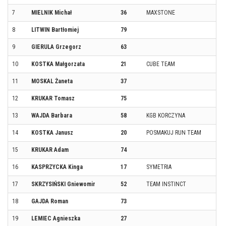
7
MIELNIK Michał
36
MAXSTONE
8
LITWIN Bartłomiej
79
9
GIERULA Grzegorz
63
10
KOSTKA Małgorzata
21
CUBE TEAM
11
MOSKAL Żaneta
37
12
KRUKAR Tomasz
75
13
WAJDA Barbara
58
KGB KORCZYNA
14
KOSTKA Janusz
20
POSMAKUJ RUN TEAM
15
KRUKAR Adam
74
16
KASPRZYCKA Kinga
17
SYMETRIA
17
SKRZYSIŃSKI Gniewomir
52
TEAM INSTINCT
18
GAJDA Roman
73
19
LEMIEC Agnieszka
27