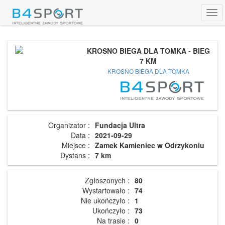
Tog
navi
KROSNO BIEGA DLA TOMKA - BIEG
7 KM
KROSNO BIEGA DLA TOMKA
Organizator :
Fundacja Ultra
Data :
2021-09-29
Miejsce :
Zamek Kamieniec w Odrzykoniu
Dystans :
7 km
Zgłoszonych :
80
Wystartowało :
74
Nie ukończyło :
1
Ukończyło :
73
Na trasie :
0