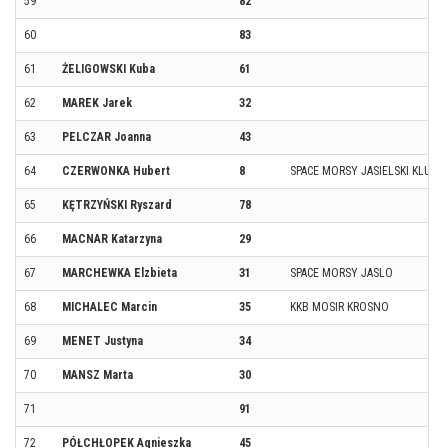
59
82
60
83
61
ŻELIGOWSKI Kuba
61
62
MAREK Jarek
32
63
PELCZAR Joanna
43
64
CZERWONKA Hubert
8
SPACE MORSY JASIELSKI KLUB 
65
KĘTRZYŃSKI Ryszard
78
66
MACNAR Katarzyna
29
67
MARCHEWKA Elzbieta
31
SPACE MORSY JASLO
68
MICHALEC Marcin
35
KKB MOSIR KROSNO
69
MENET Justyna
34
70
MANSZ Marta
30
71
91
72
PÓŁCHŁOPEK Agnieszka
45