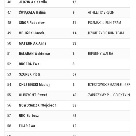
46
JEDZINIAK Kamila
16
47
ĆWIĄKALA Halina
9
ATHLETIC ZRĘCIN
48
SIDOR Radosław
51
POSMAKUJ RUN TEAM
49
HELIŃSKI Jacek
14
DZIKIE ŻYCIE RUN TEAM
50
MATERNIAK Anna
33
51
BALABAN Waldemar
1
BIEGUNY WALBA
52
BRÓZDA Ewa
3
53
SZUREK Piotr
57
54
CHLEBIŃSKI Maciej
6
RZESZOWSKIE GAZELE I GEPAR
55
OLBRYCHT Paweł
40
ZAPARZYMY.PL - OBIEKTY NAP
56
NOWOSADZKI Wojciech
38
57
REC Bartosz
47
58
FILAR Ewa
10