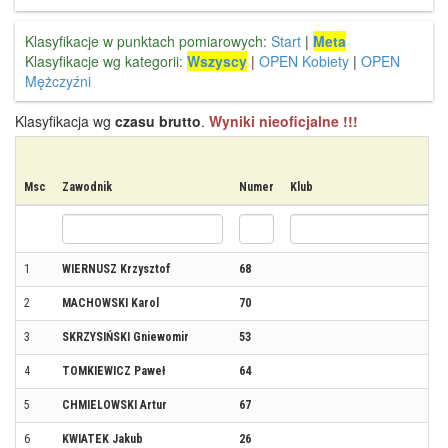
Klasyfikacje w punktach pomiarowych:
Start
|
Meta
Klasyfikacje wg kategorii:
Wszyscy
|
OPEN Kobiety
|
OPEN
Mężczyźni
Klasyfikacja wg
czasu brutto
.
Wyniki nieoficjalne !!!
Msc
Zawodnik
Numer
Klub
1
WIERNUSZ Krzysztof
68
2
MACHOWSKI Karol
70
3
SKRZYSIŃSKI Gniewomir
53
4
TOMKIEWICZ Paweł
64
5
CHMIELOWSKI Artur
67
6
KWIATEK Jakub
26