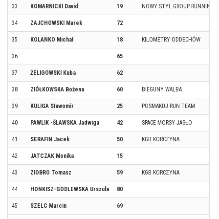
33
KOMARNICKI David
19
NOWY STYL GROUP RUNNING 
34
ZAJCHOWSKI Marek
72
35
KOLANKO Michał
18
KILOMETRY ODDECHÓW
36
65
37
ŻELIGOWSKI Kuba
62
38
ZIÓŁKOWSKA Bożena
60
BIEGUNY WALBA
39
KULIGA Sławomir
25
POSMAKUJ RUN TEAM
40
PAWLIK -ŚLAWSKA Jadwiga
42
SPACE MORSY JASŁO
41
SERAFIN Jacek
50
KGB KORCZYNA
42
JATCZAK Monika
15
43
ZIOBRO Tomasz
59
KGB KORCZYNA
44
HONKISZ-GODLEWSKA Urszula
80
45
SZELC Marcin
69