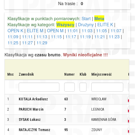
Na trasie :
0
Klasyfikacje w punktach pomiarowych:
Start
|
Meta
Klasyfikacje wg kategorii:
Wszyscy
|
Drużyny
|
ELITE K
|
OPEN K
|
ELITE M
|
OPEN M
|
11:01
|
11:03
|
11:05
|
11:07
|
11:09
|
11:11
|
11:13
|
11:15
|
11:17
|
11:19
|
11:21
|
11:23
|
11:25
|
11:27
|
11:29
Klasyfikacja wg
czasu brutto
.
Wyniki nieoficjalne !!!
Msc
Zawodnik
Numer
Klub
Miejscowość
Kraj
1
KOTALA Arkadiusz
63
WROCŁAW
2
PARUCH Marcin
7
LEGNICA
3
SYSAK Łukasz
3
KAMIENNA GÓRA
4
RATAJCZYK Tomasz
95
ZDUNY