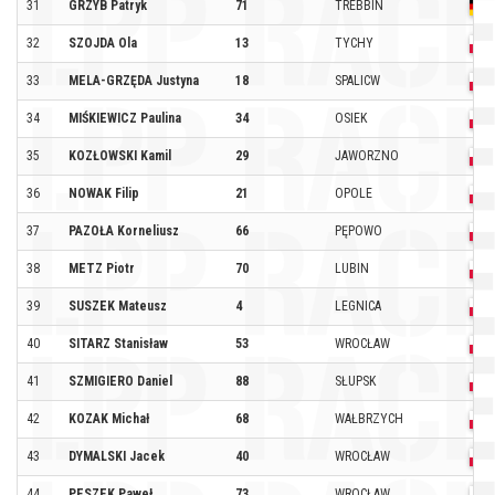
31
GRZYB Patryk
71
TREBBIN
32
SZOJDA Ola
13
TYCHY
33
MELA-GRZĘDA Justyna
18
SPALICW
34
MIŚKIEWICZ Paulina
34
OSIEK
35
KOZŁOWSKI Kamil
29
JAWORZNO
36
NOWAK Filip
21
OPOLE
37
PAZOŁA Korneliusz
66
PĘPOWO
38
METZ Piotr
70
LUBIN
39
SUSZEK Mateusz
4
LEGNICA
40
SITARZ Stanisław
53
WROCŁAW
41
SZMIGIERO Daniel
88
SŁUPSK
42
KOZAK Michał
68
WAŁBRZYCH
43
DYMALSKI Jacek
40
WROCŁAW
44
PESZEK Paweł
73
WROCŁAW