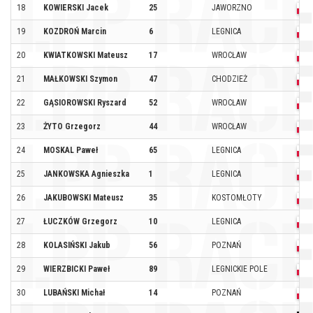
18
KOWIERSKI Jacek
25
JAWORZNO
19
KOZDROŃ Marcin
6
LEGNICA
20
KWIATKOWSKI Mateusz
17
WROCŁAW
21
MAŁKOWSKI Szymon
47
CHODZIEŻ
22
GĄSIOROWSKI Ryszard
52
WROCŁAW
23
ŻYTO Grzegorz
44
WROCŁAW
24
MOSKAL Paweł
65
LEGNICA
25
JANKOWSKA Agnieszka
1
LEGNICA
26
JAKUBOWSKI Mateusz
35
KOSTOMŁOTY
27
ŁUCZKÓW Grzegorz
10
LEGNICA
28
KOLASIŃSKI Jakub
56
POZNAŃ
29
WIERZBICKI Paweł
89
LEGNICKIE POLE
30
LUBAŃSKI Michał
14
POZNAŃ