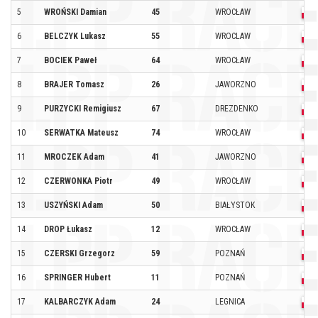
5
WROŃSKI Damian
45
WROCŁAW
6
BELCZYK Lukasz
55
WROCLAW
7
BOCIEK Paweł
64
WROCŁAW
8
BRAJER Tomasz
26
JAWORZNO
9
PURZYCKI Remigiusz
67
DREZDENKO
10
SERWATKA Mateusz
74
WROCŁAW
11
MROCZEK Adam
41
JAWORZNO
12
CZERWONKA Piotr
49
WROCŁAW
13
USZYŃSKI Adam
50
BIAŁYSTOK
14
DROP Łukasz
12
WROCŁAW
15
CZERSKI Grzegorz
59
POZNAŃ
16
SPRINGER Hubert
11
POZNAŃ
17
KALBARCZYK Adam
24
LEGNICA