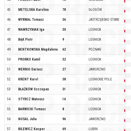
45
METELSKA Karolina
78
GŁOGÓW
46
WYRWAŁ Tomasz
36
JASTRZĘBSKO STARE
47
WAWRZYNIAK Iga
30
LEGNICA
48
BĄK Piotr
9
LEGNICA
49
BENTKOWSKA Magdalena
62
POZNAŃ
50
PROŃKO Kamil
32
LEGNICA
51
WERNIO Dariusz
27
JAWORZNO
52
KRENT Karol
38
LEGNICKIE POLE
53
BŁAŻKÓW Szczepan
31
LEGNICA
54
STYRCZ Mateusz
16
LEGNICA
55
BARWICKI Tomasz
8
LEGNICA
56
NOSAL Julia
96
JAWORZNO
57
BILEWICZ Kacper
69
LUBIN