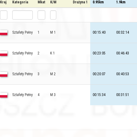
Kraj
Kategoria
Mkat
K/M
Drużyna 1
0.95km
1.9km
Sztafety Pełny
1
M 1
00:15:40
00:32:14
Sztafety Pełny
2
K 1
00:23:05
00:46:43
Sztafety Pełny
3
M 2
00:20:07
00:40:53
Sztafety Pełny
4
M 3
00:15:34
00:31:51