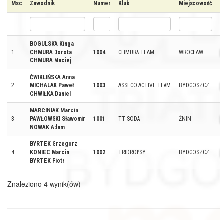
Msc
Zawodnik
Numer
Klub
Miejscowość
BOGULSKA Kinga
1
CHMURA Dorota
1004
CHMURA TEAM
WROCŁAW
CHMURA Maciej
ĆWIKLIŃSKA Anna
2
MICHALAK Paweł
1003
ASSECO ACTIVE TEAM
BYDGOSZCZ
CHWIŁKA Daniel
MARCINIAK Marcin
3
PAWŁOWSKI Sławomir
1001
TT SODA
ŻNIN
NOWAK Adam
BYRTEK Grzegorz
4
KONIEC Marcin
1002
TRIDROPSY
BYDGOSZCZ
BYRTEK Piotr
Znaleziono 4 wynik(ów)