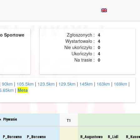
o Sportowe
Zgłoszonych :
4
Wystartowało :
4
Nie ukończyło :
0
Ukończyło :
4
Na trasie :
0
|
90km
|
105.5km
|
123.5km
|
129.5km
|
145km
|
163km
|
169km
|
6.65km
|
Meta
Pływanie
T1
P_Borowno
P_Borowno
R_Augustowo
R_Lidl
R_Kuso