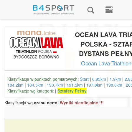
OCEAN LAVA TRI
POLSKA - SZTAF
DYSTANS PEŁNY
Ocean Lava Triathlon
Klasyfikacje w punktach pomiarowych:
Start
|
0.95km
|
1.9km
|
2.8
184.2km
|
184.5km
|
190.7km
|
191.5km
|
197.8km
|
198.6km
|
20
Klasyfikacje wg kategorii:
|
Sztafety Pełny
Klasyfikacja wg
czasu netto
.
Wyniki nieoficjalne !!!