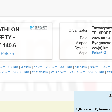
ATHLON
Towarzystw
Organizator :
TRI-SPORT
ETY -
Data :
2025-08-24
Miejsce :
Bydgoszcz
 140.6
Dystans :
226(s) km
 Polska
Mapa :
Pokaż
5km
|
3.8km
|
4.2km
|
11km
|
26.5km
|
44.5km
|
50.5km
|
66km
|
84km
5.25km
|
206.05km
|
212.35km
|
213.15km
|
219.45km
|
220.25km
|
22
P_Borowno
P_Borowno