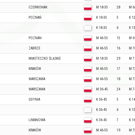
CZERWONAK
M 18-35
28
M 6
POZNAŃ
K 18-35
5
K 1
K 18-35
6
K 1
POZNAN
M 46-55
15
M 6
ZABRZE
M 46-55
16
M 7
MIASTECZKO ŚLĄSKIE
M 18-35
29
M 7
KRAKÓW
M 46-55
17
M 7
WARSZAWA
M 46-55
18
M 7
WARSZAWA
M 36-45
24
M 7
GDYNIA
K 36-45
5
K 1
K 36-45
6
K 1
LIMANOWA
K 36-45
7
K 1
KRAKÓW
M 46-55
19
M 7