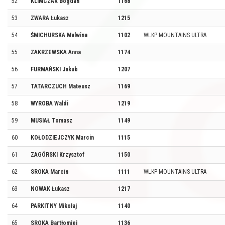
52
KLIMCZAK Bogdan
1168
53
ZWARA Łukasz
1215
54
ŚMICHURSKA Malwina
1102
WLKP MOUNTAINS ULTRA
55
ZAKRZEWSKA Anna
1174
56
FURMAŃSKI Jakub
1207
57
TATARCZUCH Mateusz
1169
58
WYROBA Waldi
1219
59
MUSIAŁ Tomasz
1149
60
KOŁODZIEJCZYK Marcin
1115
61
ZAGÓRSKI Krzysztof
1150
62
SROKA Marcin
1111
WLKP MOUNTAINS ULTRA
63
NOWAK Łukasz
1217
64
PARKITNY Mikołaj
1140
65
SROKA Bartłomiej
1136