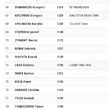
66
DOMARADZKI Grzegorz
1216
BP WAGABUNDA
67
KUCZYŃSKI Grzegorz
1229
BIAŁYSTOK BIEGA TEAM
68
CHOJNACKA Karolina
1220
Taz Devil Team
69
STĘPIEŃ Krzysztof
1128
70
ZYGMUNT Marcin
1172
71
BOBAK Gabriela
1227
72
PŁACHTA Konrad
1129
73
LIGAS Elzbieta
1190
LUBAŃ TRAIL RUN
74
PANEK Bartosz
1213
75
KUCIA Paweł
1130
76
HABIGIER Zdzisław
1164
77
TYLEK Dominik
1109
78
TOMASZEWSKI Tymon
1106