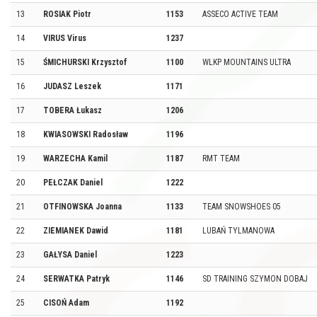
13
ROSIAK Piotr
1153
ASSECO ACTIVE TEAM
14
VIRUS Virus
1237
15
ŚMICHURSKI Krzysztof
1100
WLKP MOUNTAINS ULTRA
16
JUDASZ Leszek
1171
17
TOBERA Łukasz
1206
18
KWIASOWSKI Radosław
1196
19
WARZECHA Kamil
1187
RMT TEAM
20
PEŁCZAK Daniel
1222
21
OTFINOWSKA Joanna
1133
TEAM SNOWSHOES 05
22
ZIEMIANEK Dawid
1181
LUBAŃ TYLMANOWA
23
GAŁYSA Daniel
1223
24
SERWATKA Patryk
1146
SD TRAINING SZYMON DOBAJ
25
CISOŃ Adam
1192