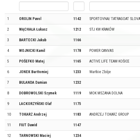
1
OROLIN Pavol
1142
SPORTOVNA/ TATRAGOAT SLOVA
2
WĄCHAŁA Łukasz
1212
STJ KW KRAKÓW
3
BARTECKI Jakub
1166
4
WOJNICKI Kamil
1178
POWER CANVAS
5
POŠEFKO Matej
1165
ACTIVE LIFE TEAM KOŠICE
6
JONEK Bartłomiej
1233
Wartkie Zbóje
7
BULANDA Damian
1232
8
DOBROWOLSKI Szymek
1119
MOK MSZANA DOLNA
9
LACKORZYŃSKI Olaf
1175
10
TOKARZ Andrzej
1183
ANDRZEJ TOKARZ GROUP
11
FIUT Dawid
1147
12
TARNOWSKI Maciej
1234