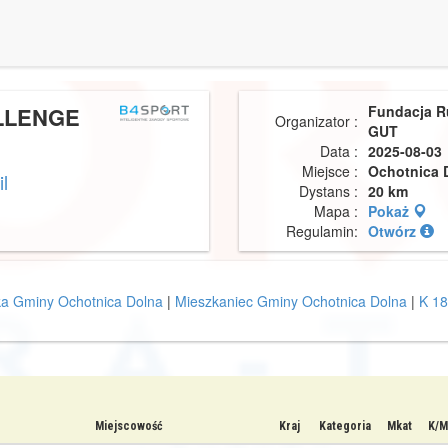
LLENGE
Fundacja R
Organizator :
GUT
Data :
2025-08-03
Miejsce :
Ochotnica 
il
Dystans :
20 km
Mapa :
Pokaż
Regulamin:
Otwórz
a Gminy Ochotnica Dolna
|
Mieszkaniec Gminy Ochotnica Dolna
|
K 18
Miejscowość
Kraj
Kategoria
Mkat
K/M