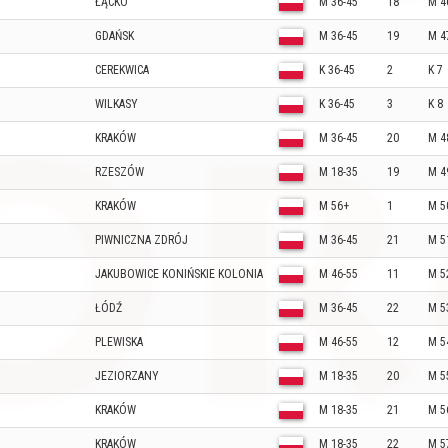
ŁĄCKO
M 36-45
18
M 4
GDAŃSK
M 36-45
19
M 4
CEREKWICA
K 36-45
2
K 7
WILKASY
K 36-45
3
K 8
KRAKÓW
M 36-45
20
M 4
RZESZÓW
M 18-35
19
M 4
KRAKÓW
M 56+
1
M 5
PIWNICZNA ZDRÓJ
M 36-45
21
M 5
JAKUBOWICE KONIŃSKIE KOLONIA
M 46-55
11
M 5
ŁÓDŹ
M 36-45
22
M 5
PLEWISKA
M 46-55
12
M 5
JEZIORZANY
M 18-35
20
M 5
KRAKÓW
M 18-35
21
M 5
KRAKÓW
M 18-35
22
M 5