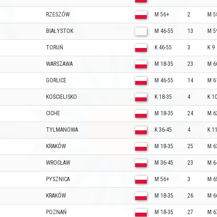
RZESZÓW
M 56+
2
M 5
BIAŁYSTOK
M 46-55
13
M 5
TORUŃ
K 46-55
3
K 9
WARSZAWA
M 18-35
23
M 6
GORLICE
M 46-55
14
M 6
KOŚCIELISKO
K 18-35
4
K 1
CICHE
M 18-35
24
M 6
TYLMANOWA
K 36-45
4
K 1
KRAKÓW
M 18-35
25
M 6
WROCŁAW
M 36-45
23
M 6
PYSZNICA
M 56+
3
M 6
KRAKÓW
M 18-35
26
M 6
POZNAŃ
M 18-35
27
M 6