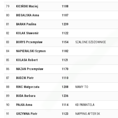
79
KICIŃSKI Maciej
1108
80
BIEGALSKA Anna
1107
81
BARAN Paulina
1239
82
KOLAK Sławomir
1122
83
BORYS Przemysław
1154
SZALONE DŻDŻOWNICE
84
NAPIERALSKI Szymon
1182
85
KOLASA Robert
1121
86
MAZAN Przemysław
1170
87
BUDZIK Piotr
1110
88
RINC Małgorzata
1208
MAMY TO
89
BUDA Barbara
1236
90
PAŁKA Anna
1114
KB PARANTELA
91
GRZYWNA Piotr
1123
NAPPING AFTER 5K