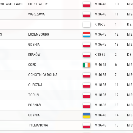
 WE WROCŁAWIU
CIEPŁOWODY
M 36-45
10
M 2
WARSZAWA
M 36-45
11
M 2
K 18-35
1
K 2
S
LUXEMBOURG
M 36-45
12
M 2
GDYNIA
M 36-45
13
M 2
KRAKÓW
K 18-35
2
K 3
CORK
M 46-55
6
M 2
OCHOTNICA DOLNA
M 46-55
7
M 3
OLESZNA
M 18-35
11
M 3
TORUŃ
M 18-35
12
M 3
POZNAŃ
M 18-35
13
M 3
GDYNIA
M 36-45
14
M 3
TYLMANOWA
M 36-45
15
M 3