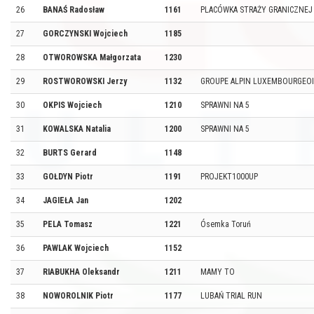
26
BANAŚ Radosław
1161
PLACÓWKA STRAŻY GRANICZNEJ
27
GORCZYNSKI Wojciech
1185
28
OTWOROWSKA Małgorzata
1230
29
ROSTWOROWSKI Jerzy
1132
GROUPE ALPIN LUXEMBOURGEOI
30
OKPIS Wojciech
1210
SPRAWNI NA 5
31
KOWALSKA Natalia
1200
SPRAWNI NA 5
32
BURTS Gerard
1148
33
GOŁDYN Piotr
1191
PROJEKT1000UP
34
JAGIEŁA Jan
1202
35
PELA Tomasz
1221
Ósemka Toruń
36
PAWLAK Wojciech
1152
37
RIABUKHA Oleksandr
1211
MAMY TO
38
NOWOROLNIK Piotr
1177
LUBAŃ TRIAL RUN