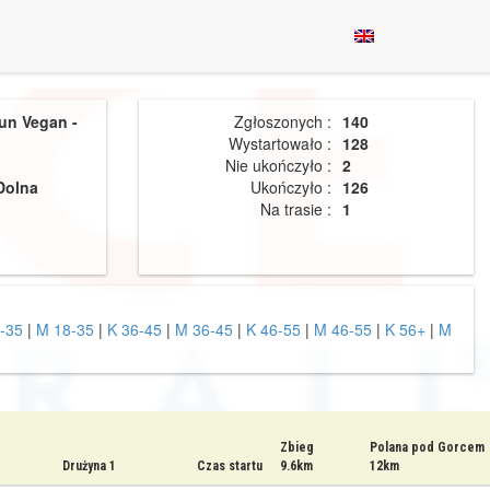
un Vegan -
Zgłoszonych :
140
Wystartowało :
128
Nie ukończyło :
2
Dolna
Ukończyło :
126
Na trasie :
1
-35
|
M 18-35
|
K 36-45
|
M 36-45
|
K 46-55
|
M 46-55
|
K 56+
|
M
Zbieg
Polana pod Gorcem
Drużyna 1
Czas startu
9.6km
12km