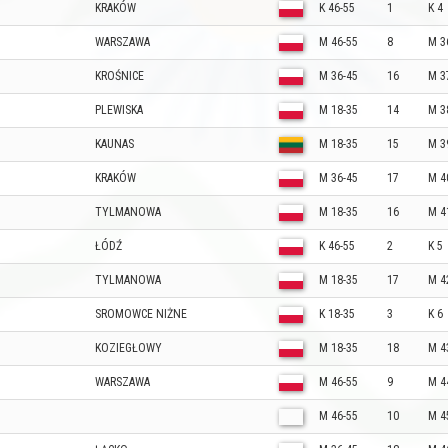
KRAKÓW
K 46-55
1
K 4
WARSZAWA
M 46-55
8
M 3
KROŚNICE
M 36-45
16
M 3
PLEWISKA
M 18-35
14
M 3
KAUNAS
M 18-35
15
M 3
KRAKÓW
M 36-45
17
M 4
TYLMANOWA
M 18-35
16
M 4
ŁÓDŹ
K 46-55
2
K 5
TYLMANOWA
M 18-35
17
M 4
SROMOWCE NIŻNE
K 18-35
3
K 6
KOZIEGŁOWY
M 18-35
18
M 4
WARSZAWA
M 46-55
9
M 4
M 46-55
10
M 4