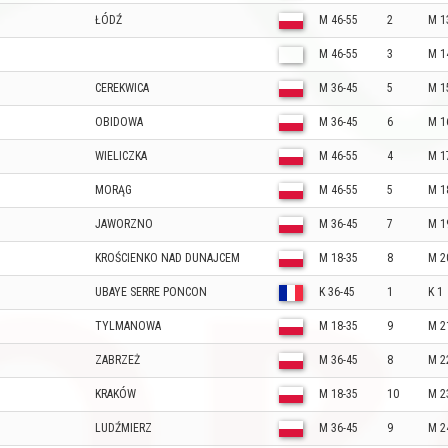
ŁÓDŹ
M 46-55
2
M 1
M 46-55
3
M 1
CEREKWICA
M 36-45
5
M 1
OBIDOWA
M 36-45
6
M 1
WIELICZKA
M 46-55
4
M 1
MORĄG
M 46-55
5
M 1
JAWORZNO
M 36-45
7
M 1
KROŚCIENKO NAD DUNAJCEM
M 18-35
8
M 2
UBAYE SERRE PONCON
K 36-45
1
K 1
TYLMANOWA
M 18-35
9
M 2
ZABRZEŻ
M 36-45
8
M 2
KRAKÓW
M 18-35
10
M 2
LUDŹMIERZ
M 36-45
9
M 2