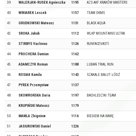
39
WALERJAN-RUSEK Agnieszka
1195
AZS AKF KRAKÓW MASTERS
40
WINIAREK Leszek
1157
TEAM DKMS
41
GRUDKOWSKI Mateusz
1131
BLACK AQUA
42
SROKA Jakub
1112
WLKP MOUNTAINS ULTRA
43
STIRBYS Vaclovas
1126
RUNFACEVASTI
44
PROCHERA Damian
1162
45
ADAMCZYK Roman
1188
LUBAŃ TRIAL RUN
46
ROSIAK Kamila
1143
SZAKALE BAŁUT ŁÓDŹ
47
PYREK Przemysław
1137
48
SKOWROŃSKA Daria
1197
BACHLEDZIKI TEAM
49
KRUPIŃSKI Mateusz
1179
50
MAMLA Zbigniew
1116
BIEGIEM NA KAWĘ
51
JASIUROWSKI Daniel
1226