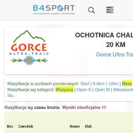
OCHOTNICA CHA
20 KM
Gorce Ultra-Tra
Klasyfikacje w punktach pomiarowych:
Start
|
9.6km
|
12km
|
Meta
Klasyfikacje wg kategorii:
Wszyscy
|
Open K
|
Open M
|
Mieszkank
56+
Klasyfikacja wg
czasu brutto
.
Wyniki nieoficjalne !!!
Msc
Zawodnik
Numer
Klub