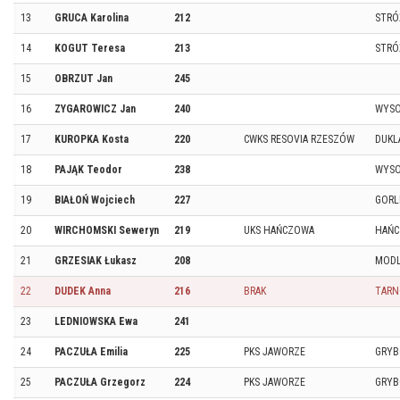
13
GRUCA Karolina
212
STRÓ
14
KOGUT Teresa
213
STRÓ
15
OBRZUT Jan
245
16
ZYGAROWICZ Jan
240
WYSO
17
KUROPKA Kosta
220
CWKS RESOVIA RZESZÓW
DUKL
18
PAJĄK Teodor
238
WYSO
19
BIAŁOŃ Wojciech
227
GORL
20
WIRCHOMSKI Seweryn
219
UKS HAŃCZOWA
HAŃ
21
GRZESIAK Łukasz
208
MODL
22
DUDEK Anna
216
BRAK
TAR
23
LEDNIOWSKA Ewa
241
24
PACZUŁA Emilia
225
PKS JAWORZE
GRY
25
PACZUŁA Grzegorz
224
PKS JAWORZE
GRY