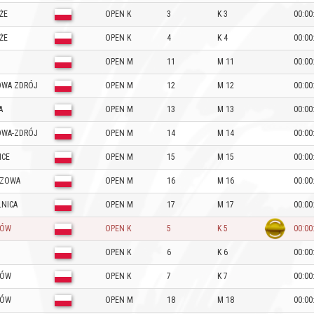
ŻE
OPEN K
3
K 3
00:00
ŻE
OPEN K
4
K 4
00:00
OPEN M
11
M 11
00:00
WA ZDRÓJ
OPEN M
12
M 12
00:00
A
OPEN M
13
M 13
00:00
WA-ZDRÓJ
OPEN M
14
M 14
00:00
ICE
OPEN M
15
M 15
00:00
CZOWA
OPEN M
16
M 16
00:00
NICA
OPEN M
17
M 17
00:00
NÓW
OPEN K
5
K 5
00:00
OPEN K
6
K 6
00:00
BÓW
OPEN K
7
K 7
00:00
BÓW
OPEN M
18
M 18
00:00