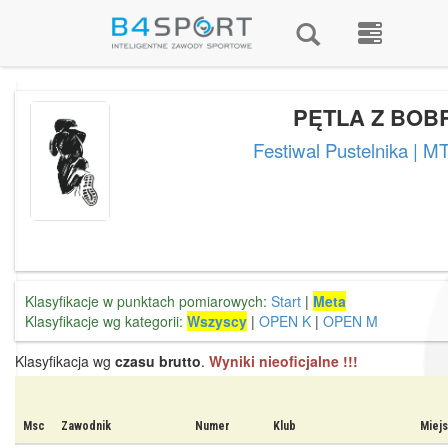
PĘTLA Z BOB
Festiwal Pustelnika | MT
Klasyfikacje w punktach pomiarowych:
Start
|
Meta
Klasyfikacje wg kategorii:
Wszyscy
|
OPEN K
|
OPEN M
Klasyfikacja wg
czasu brutto
.
Wyniki nieoficjalne !!!
Msc
Zawodnik
Numer
Klub
Miej