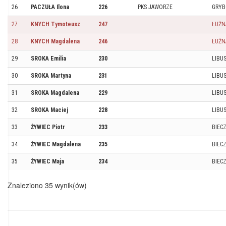
26
PACZUŁA Ilona
226
PKS JAWORZE
GRY
27
KNYCH Tymoteusz
247
ŁUŻN
28
KNYCH Magdalena
246
ŁUŻN
29
SROKA Emilia
230
LIBU
30
SROKA Martyna
231
LIBU
31
SROKA Magdalena
229
LIBU
32
SROKA Maciej
228
LIBU
33
ŻYWIEC Piotr
233
BIEC
34
ŻYWIEC Magdalena
235
BIEC
35
ŻYWIEC Maja
234
BIEC
Znaleziono 35 wynik(ów)