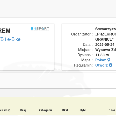
REM
Stowarzysz
Organizator :
„PRZEKRO
B i e-Bike
GRANICE”
Data :
2025-05-24
Miejsce :
Wysowa-Zd
Dystans :
11.8 km
Mapa :
Pokaż
Regulamin:
Otwórz
scowość
Kraj
Kategoria
Mkat
K/M
Czas 