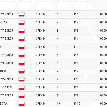
WA ZDRÓJ
OPEN M
1
M 1
00:00
CZOWA
OPEN M
2
M 2
00:00
WA ZDRÓJ
OPEN M
3
M 3
00:00
WA-ZDRÓJ
OPEN M
4
M 4
00:00
A
OPEN K
1
K 1
00:00
WA-ZDRÓJ
OPEN M
5
M 5
00:00
WA-ZDRÓJ
OPEN M
6
M 6
00:00
BARK
OPEN M
7
M 7
00:00
WA-ZDRÓJ
OPEN K
2
K 2
00:00
 GORLICKIE
OPEN M
8
M 8
00:00
WA ZDRÓJ
OPEN M
9
M 9
00:00
CZOWA
OPEN M
10
M 10
00:00