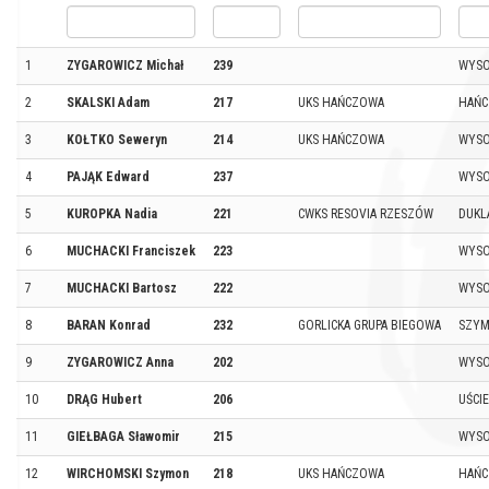
1
ZYGAROWICZ Michał
239
WYSO
2
SKALSKI Adam
217
UKS HAŃCZOWA
HAŃ
3
KOŁTKO Seweryn
214
UKS HAŃCZOWA
WYSO
4
PAJĄK Edward
237
WYSO
5
KUROPKA Nadia
221
CWKS RESOVIA RZESZÓW
DUKL
6
MUCHACKI Franciszek
223
WYSO
7
MUCHACKI Bartosz
222
WYSO
8
BARAN Konrad
232
GORLICKA GRUPA BIEGOWA
SZYM
9
ZYGAROWICZ Anna
202
WYSO
10
DRĄG Hubert
206
UŚCIE
11
GIEŁBAGA Sławomir
215
WYSO
12
WIRCHOMSKI Szymon
218
UKS HAŃCZOWA
HAŃ