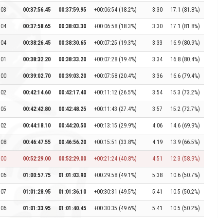
:03
00:37:56.45
00:37:59.95
+00:06:54 (18.2%)
3:30
17.1 (81.8%)
:04
00:37:58.65
00:38:03.30
+00:06:58 (18.3%)
3:30
17.1 (81.8%)
:04
00:38:26.45
00:38:30.65
+00:07:25 (19.3%)
3:33
16.9 (80.9%)
:01
00:38:32.20
00:38:33.20
+00:07:28 (19.4%)
3:34
16.8 (80.4%)
:00
00:39:02.70
00:39:03.20
+00:07:58 (20.4%)
3:36
16.6 (79.4%)
:02
00:42:14.60
00:42:17.40
+00:11:12 (26.5%)
3:54
15.3 (73.2%)
:05
00:42:42.80
00:42:48.25
+00:11:43 (27.4%)
3:57
15.2 (72.7%)
:02
00:44:18.10
00:44:20.50
+00:13:15 (29.9%)
4:06
14.6 (69.9%)
:08
00:46:47.55
00:46:56.20
+00:15:51 (33.8%)
4:19
13.9 (66.5%)
:00
00:52:29.00
00:52:29.00
+00:21:24 (40.8%)
4:51
12.3 (58.9%)
:06
01:00:57.75
01:01:03.90
+00:29:58 (49.1%)
5:38
10.6 (50.7%)
:07
01:01:28.95
01:01:36.10
+00:30:31 (49.5%)
5:41
10.5 (50.2%)
:06
01:01:33.95
01:01:40.45
+00:30:35 (49.6%)
5:41
10.5 (50.2%)