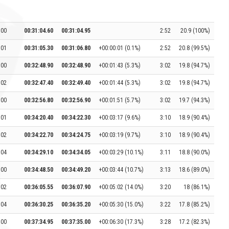
:00
00:31:04.60
00:31:04.95
2:52
20.9 (100%)
:01
00:31:05.30
00:31:06.80
+00:00:01 (0.1%)
2:52
20.8 (99.5%)
:00
00:32:48.90
00:32:48.90
+00:01:43 (5.3%)
3:02
19.8 (94.7%)
:02
00:32:47.40
00:32:49.40
+00:01:44 (5.3%)
3:02
19.8 (94.7%)
:00
00:32:56.80
00:32:56.90
+00:01:51 (5.7%)
3:02
19.7 (94.3%)
:01
00:34:20.40
00:34:22.30
+00:03:17 (9.6%)
3:10
18.9 (90.4%)
:02
00:34:22.70
00:34:24.75
+00:03:19 (9.7%)
3:10
18.9 (90.4%)
:04
00:34:29.10
00:34:34.05
+00:03:29 (10.1%)
3:11
18.8 (90.0%)
:00
00:34:48.50
00:34:49.20
+00:03:44 (10.7%)
3:13
18.6 (89.0%)
:02
00:36:05.55
00:36:07.90
+00:05:02 (14.0%)
3:20
18 (86.1%)
:04
00:36:30.25
00:36:35.20
+00:05:30 (15.0%)
3:22
17.8 (85.2%)
:00
00:37:34.95
00:37:35.00
+00:06:30 (17.3%)
3:28
17.2 (82.3%)