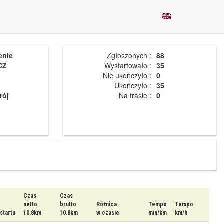
enie
Zgłoszonych :
88
CZ
Wystartowało :
35
Nie ukończyło :
0
Ukończyło :
35
rój
Na trasie :
0
Czas
Czas
netto
brutto
Różnica
Tempo
Tempo
startu
10.8km
10.8km
w czasie
min/km
km/h