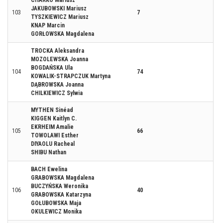
CHARKO Mariusz
JAKUBOWSKI Mariusz
103
7
TYSZKIEWICZ Mariusz
KNAP Marcin
GORŁOWSKA Magdalena
TROCKA Aleksandra
MOZOLEWSKA Joanna
BOGDAŃSKA Ula
104
74
KOWALIK-STRAPCZUK Martyna
DĄBROWSKA Joanna
CHILKIEWICZ Sylwia
MYTHEN Sinéad
KIGGEN Kaitlyn C.
EKRHEIM Amalie
105
66
TOWOLAWI Esther
DIYAOLU Racheal
SHIBU Nathan
BACH Ewelina
GRABOWSKA Magdalena
BUCZYŃSKA Weronika
106
40
GRABOWSKA Katarzyna
GOŁUBOWSKA Maja
OKULEWICZ Monika