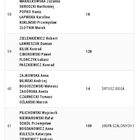
MAKIEŁKOWSKA Zuzanna
SKRODZKI Bartłomiej
POPKO Hania
58
18
ŁAPIŃSKA Karolina
KUKLIŃSKI Przemyslaw
ZŁOTNIK Marek
ZIELENKIEWICZ Robert
ŁAWRESZUK Damian
KILUK Konrad
59
128
CIBOROWSKI Paweł
FLORCZYK Łukasz
PASZKIEWICZ Konrad
ZAJKOWSKA Anna
BILIŃSKI Andrzej
BOGUSZEWSKI Mateusz
60
14
DRTUSZ BIEGA
ZAGÓRSKA Aneta
CZARNECKI Tomasz
OŻLAŃSKI Marcin
PILICHOWSKI Wojciech
NIEWIAROWSKI Rafał
SOKÓŁ Przemysław
61
109
GRUPA SZALONYCH RO
BOGDANOWICZ Anna
KULESZA Katarzyna
ZIENIEWICZ Andrzej