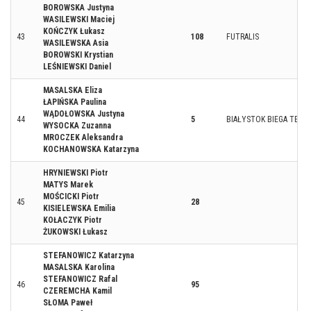
BOROWSKA Justyna
WASILEWSKI Maciej
KOŃCZYK Łukasz
43
108
FUTRALIS
WASILEWSKA Asia
BOROWSKI Krystian
LEŚNIEWSKI Daniel
MASALSKA Eliza
ŁAPIŃSKA Paulina
WĄDOŁOWSKA Justyna
44
5
BIAŁYSTOK BIEGA TEAM
WYSOCKA Zuzanna
MROCZEK Aleksandra
KOCHANOWSKA Katarzyna
HRYNIEWSKI Piotr
MATYS Marek
MOŚCICKI Piotr
45
28
KISIELEWSKA Emilia
KOŁACZYK Piotr
ŻUKOWSKI Łukasz
STEFANOWICZ Katarzyna
MASALSKA Karolina
STEFANOWICZ Rafal
46
95
CZEREMCHA Kamil
SŁOMA Paweł