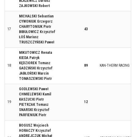
BLAŻEWICZ Dariusz
ZAJKOWSKI Robert
MICHALSKI Sebastian
CYWONIUK Grzegorz
CHARYTONIUK Piotr
17
43
BIBUŁOWICZ Krzysztof
ŁOŚ Mariusz
TRUSZCZYŃSKI Paweł
MIKUTOWICZ Renata
KIEDA Patryk
KĘDZIOREK Tomasz
18
89
KAN-THERM RACING TE
GADZIŃSKI Krzysztof
JABŁOŃSKI Marcin
TOMASZEWSKI Piotr
GODLEWSKI Paweł
CHMIELEWSKI Kamil
KASZUCKI Piotr
19
12
PIETRZAK Tomasz
SNARSKI Krzysztof
PARFIENIUK Piotr
BOGUSZ Wojciech
HORACZY Krzysztof
ANDREJCZUK Michał