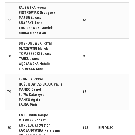
PAJEWSKA Iwona
PIOTROWIAK Grzegorz
MAZUR Łukasz
77
69
SNARSKA Anna
ARCISZEWSKI Maciek
SUDRA Sebastian
DOBROGOWSKI Rafał
OLSZEWSKI Marek
TOMASZYCKI Łukasz
78
9
TAUDUL Anna
WĘCŁAWSKA Natalia
LISOWSKA Anna
LEONIUK Paweł
HOŚCIŁOWICZ-SAJDA Paula
MANKO Daniel
79
15
ŚLIWA Katarzyna
MAŃKO Agata
SAJDA Piotr
ANDROSIUK Kacper
MITROSZ Robert
KOROLUK Krzysztof
80
103
BIELDRUK
KACZANOWSKA Katarzyna