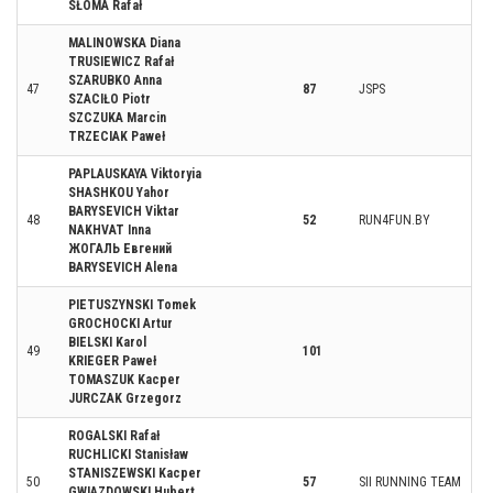
SŁOMA Rafał
MALINOWSKA Diana
TRUSIEWICZ Rafał
SZARUBKO Anna
47
87
JSPS
SZACIŁO Piotr
SZCZUKA Marcin
TRZECIAK Paweł
PAPLAUSKAYA Viktoryia
SHASHKOU Yahor
BARYSEVICH Viktar
48
52
RUN4FUN.BY
NAKHVAT Inna
ЖОГАЛЬ Евгений
BARYSEVICH Alena
PIETUSZYNSKI Tomek
GROCHOCKI Artur
BIELSKI Karol
49
101
KRIEGER Paweł
TOMASZUK Kacper
JURCZAK Grzegorz
ROGALSKI Rafał
RUCHLICKI Stanisław
STANISZEWSKI Kacper
50
57
SII RUNNING TEAM
GWIAZDOWSKI Hubert