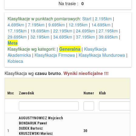
Na trasie :
0
Klasyfikacje w punktach pomiarowych:
Start
|
2.195km
|
4.695km
|
7.195km
|
9.695km
|
12.195km
|
14.695km
|
17.195km
|
19.695km
|
22.195km
|
24.695km
|
27.195km
|
29.695km
|
32.195km
|
34.695km
|
37.195km
|
39.695km
|
Meta
Klasyfikacje wg kategorii:
|
Generalna
|
Klasyfikacja
Akademicka
|
Klasyfikacja Firmowa
|
Klasyfikacja Mundurowa
|
Kobieca
Klasyfikacja wg
czasu brutto
.
Wyniki nieoficjalne !!!
Msc
Zawodnik
Numer
Klub
AUGUSTYNOWICZ Wojciech
BONDARUK Paweł
DUDEK Bartosz
1
30
KRUSZEWSKI Mariusz