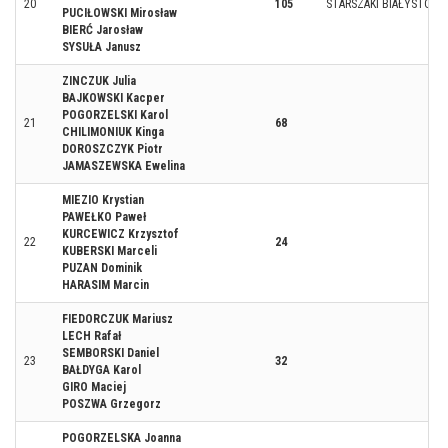
20
105
STARSZAKI BIAŁYSTOK
PUCIŁOWSKI Mirosław
BIERĆ Jarosław
SYSUŁA Janusz
ZINCZUK Julia
BAJKOWSKI Kacper
POGORZELSKI Karol
21
68
CHILIMONIUK Kinga
DOROSZCZYK Piotr
JAMASZEWSKA Ewelina
MIEZIO Krystian
PAWEŁKO Paweł
KURCEWICZ Krzysztof
22
24
KUBERSKI Marceli
PUZAN Dominik
HARASIM Marcin
FIEDORCZUK Mariusz
LECH Rafał
SEMBORSKI Daniel
23
32
BAŁDYGA Karol
GIRO Maciej
POSZWA Grzegorz
POGORZELSKA Joanna