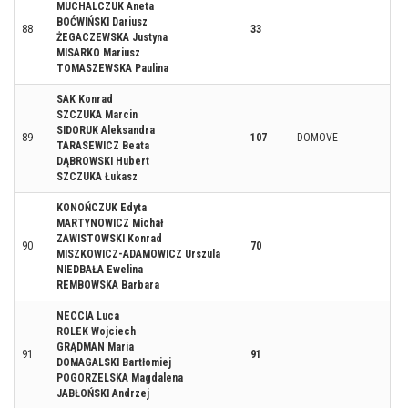
MUCHALCZUK Aneta
BOĆWIŃSKI Dariusz
88
33
ŻEGACZEWSKA Justyna
MISARKO Mariusz
TOMASZEWSKA Paulina
SAK Konrad
SZCZUKA Marcin
SIDORUK Aleksandra
89
107
DOMOVE
TARASEWICZ Beata
DĄBROWSKI Hubert
SZCZUKA Łukasz
KONOŃCZUK Edyta
MARTYNOWICZ Michał
ZAWISTOWSKI Konrad
90
70
MISZKOWICZ-ADAMOWICZ Urszula
NIEDBAŁA Ewelina
REMBOWSKA Barbara
NECCIA Luca
ROLEK Wojciech
GRĄDMAN Maria
91
91
DOMAGALSKI Bartłomiej
POGORZELSKA Magdalena
JABŁOŃSKI Andrzej