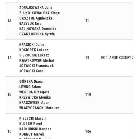
ZDRAJKOWSKA Julia
ZUJKO-KOWALSKA Kinga
OKSZTUL Agnieszka
13
71
BAZYLUK Ewa
KALINOWSKA Dominika
CZARTORYSKA Sylwia
KRASICKI Daniel
KOSIOREK Łukasz
SIEROCIUK Łukasz
14
49
PODLASKIE KOCURY 2
KWIATKOWSKI Michał
JÓŹWICKI Franciszek
JÓŹWICKI Karol
GÓRSKA Diana
LEWKO Adam
WEREDA Grzegorz
15
110
KRZYWICKA Monika
KRASZEWSKI Adam
WŁADYCZAŃSKI Mateusz
PIELECKI Marcin
KULESH Pavel
KADŁUBISKI Kacper
16
106
KORBUT Marek