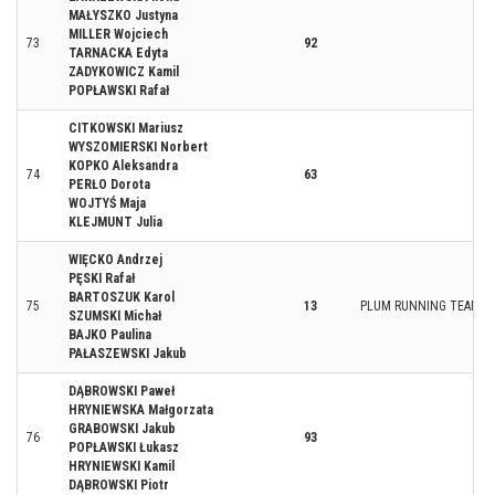
MAŁYSZKO Justyna
MILLER Wojciech
73
92
TARNACKA Edyta
ZADYKOWICZ Kamil
POPŁAWSKI Rafał
CITKOWSKI Mariusz
WYSZOMIERSKI Norbert
KOPKO Aleksandra
74
63
PERŁO Dorota
WOJTYŚ Maja
KLEJMUNT Julia
WIĘCKO Andrzej
PĘSKI Rafał
BARTOSZUK Karol
75
13
PLUM RUNNING TEAM
SZUMSKI Michał
BAJKO Paulina
PAŁASZEWSKI Jakub
DĄBROWSKI Paweł
HRYNIEWSKA Małgorzata
GRABOWSKI Jakub
76
93
POPŁAWSKI Łukasz
HRYNIEWSKI Kamil
DĄBROWSKI Piotr