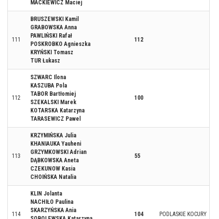
MACKIEWICZ Maciej
BRUSZEWSKI Kamil
GRABOWSKA Anna
PAWLIŃSKI Rafał
111
112
POSKROBKO Agnieszka
KRYŃSKI Tomasz
TUR Łukasz
SZWARC Ilona
KASZUBA Pola
TABOR Bartłomiej
112
100
SZEKALSKI Marek
KOTARSKA Katarzyna
TARASEWICZ Pawel
KRZYMIŃSKA Julia
KHANIAUKA Yauheni
GRZYMKOWSKI Adrian
113
55
DĄBKOWSKA Aneta
CZEKUNOW Kasia
CHOIŃSKA Natalia
KLIN Jolanta
NACHIŁO Paulina
SKARZYŃSKA Ania
114
104
PODLASKIE KOCURY
SOBOLEWSKA Katarzyna