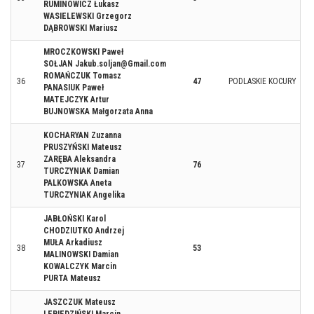
RUMINOWICZ Łukasz
WASIELEWSKI Grzegorz
DĄBROWSKI Mariusz
MROCZKOWSKI Paweł
SOŁJAN Jakub.soljan@Gmail.com
ROMAŃCZUK Tomasz
36
47
PODLASKIE KOCURY
PANASIUK Paweł
MATEJCZYK Artur
BUJNOWSKA Małgorzata Anna
KOCHARYAN Zuzanna
PRUSZYŃSKI Mateusz
ZARĘBA Aleksandra
37
76
TURCZYNIAK Damian
PALKOWSKA Aneta
TURCZYNIAK Angelika
JABŁOŃSKI Karol
CHODZIUTKO Andrzej
MUŁA Arkadiusz
38
53
MALINOWSKI Damian
KOWALCZYK Marcin
PURTA Mateusz
JASZCZUK Mateusz