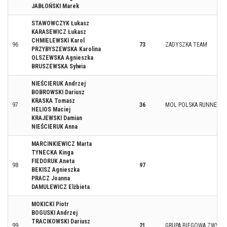
JABŁOŃSKI Marek
STAWOWCZYK Łukasz
KARASEWICZ Łukasz
CHMIELEWSKI Karol
96
73
ZADYSZKA TEAM
PRZYBYSZEWSKA Karolina
OLSZEWSKA Agnieszka
BRUSZEWSKA Sylwia
NIEŚCIERUK Andrzej
BOBROWSKI Dariusz
KRASKA Tomasz
97
36
MOL POLSKA RUNNERS
HELIOS Maciej
KRAJEWSKI Damian
NIEŚCIERUK Anna
MARCINKIEWICZ Marta
TYNECKA Kinga
FIEDORUK Aneta
98
97
BEKISZ Agnieszka
PRACZ Joanna
DAMULEWICZ Elżbieta
MOKICKI Piotr
BOGUSKI Andrzej
TRACIKOWSKI Dariusz
99
21
GRUPA BIEGOWA ZWYCIĘZ