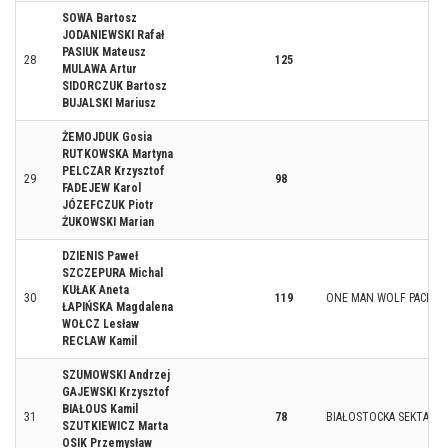
SOWA Bartosz
JODANIEWSKI Rafał
PASIUK Mateusz
28
125
MULAWA Artur
SIDORCZUK Bartosz
BUJALSKI Mariusz
ŻEMOJDUK Gosia
RUTKOWSKA Martyna
PELCZAR Krzysztof
29
98
FADEJEW Karol
JÓZEFCZUK Piotr
ŻUKOWSKI Marian
DZIENIS Paweł
SZCZEPURA Michal
KUŁAK Aneta
30
119
ONE MAN WOLF PACK B
ŁAPIŃSKA Magdalena
WOŁCZ Lesław
RECLAW Kamil
SZUMOWSKI Andrzej
GAJEWSKI Krzysztof
BIAŁOUS Kamil
31
78
BIAŁOSTOCKA SEKTA BI
SZUTKIEWICZ Marta
OSIK Przemysław