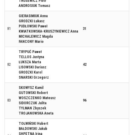
TRUSEWICZ Piotr
ANDROSIUK Tomasz
GIERASIMIUK Anna
GRODZKI Łukasz
PUDŁOWSKI Paweł
81
31
KWIATKOWSKA-KRUSZYNIEWICZ Anna
MICHALEWICZ Magda
FANCONY Mario
TRYPUĆ Paweł
TELLOS Justyna
ŁUKSZA Marta
82
42
LISOWSKI Dariusz
GRODZKI Karol
SNARSKI Grzegorz
SKOWYSZ Kamil
GUTOWSKI Robert
WOSZCZENKO Mateusz
83
96
SIDORCZUK Julita
TYLMAN Zbyszek
TROJANOWSKA Aneta
TOŁWIŃSKI Hubert
BAŁDOWSKI Jakub
SHPETNA Irina