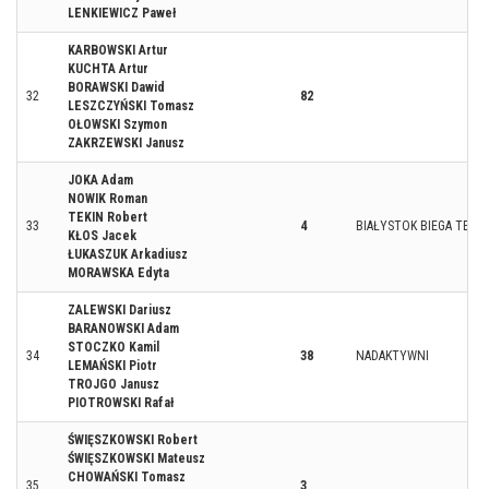
LENKIEWICZ Paweł
KARBOWSKI Artur
KUCHTA Artur
BORAWSKI Dawid
32
82
LESZCZYŃSKI Tomasz
OŁOWSKI Szymon
ZAKRZEWSKI Janusz
JOKA Adam
NOWIK Roman
TEKIN Robert
33
4
BIAŁYSTOK BIEGA TEAM
KŁOS Jacek
ŁUKASZUK Arkadiusz
MORAWSKA Edyta
ZALEWSKI Dariusz
BARANOWSKI Adam
STOCZKO Kamil
34
38
NADAKTYWNI
LEMAŃSKI Piotr
TROJGO Janusz
PIOTROWSKI Rafał
ŚWIĘSZKOWSKI Robert
ŚWIĘSZKOWSKI Mateusz
CHOWAŃSKI Tomasz
35
3