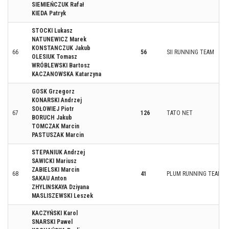
SIEMIEŃCZUK Rafał
KIEDA Patryk
STOCKI Lukasz
NATUNEWICZ Marek
KONSTANCZUK Jakub
66
56
SII RUNNING TEAM
OLESIUK Tomasz
WRÓBLEWSKI Bartosz
KACZANOWSKA Katarzyna
GOSK Grzegorz
KONARSKI Andrzej
SOŁOWIEJ Piotr
67
126
TATO NET
BORUCH Jakub
TOMCZAK Marcin
PASTUSZAK Marcin
STEPANIUK Andrzej
SAWICKI Mariusz
ZABIELSKI Marcin
68
41
PLUM RUNNING TEAM
SAKAU Anton
ZHYLINSKAYA Dziyana
MASLISZEWSKI Leszek
KACZYŃSKI Karol
SNARSKI Pawel