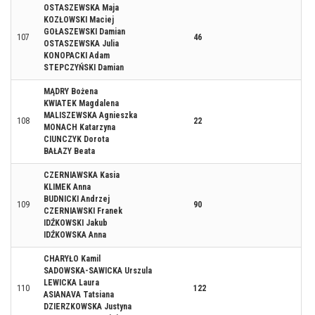
OSTASZEWSKA Maja
KOZŁOWSKI Maciej
GOŁASZEWSKI Damian
107
46
OSTASZEWSKA Julia
KONOPACKI Adam
STEPCZYŃSKI Damian
MĄDRY Bożena
KWIATEK Magdalena
MALISZEWSKA Agnieszka
108
22
MONACH Katarzyna
CIUNCZYK Dorota
BAŁAZY Beata
CZERNIAWSKA Kasia
KLIMEK Anna
BUDNICKI Andrzej
109
90
CZERNIAWSKI Franek
IDŹKOWSKI Jakub
IDŹKOWSKA Anna
CHARYŁO Kamil
SADOWSKA-SAWICKA Urszula
LEWICKA Laura
110
122
ASIANAVA Tatsiana
DZIERZKOWSKA Justyna