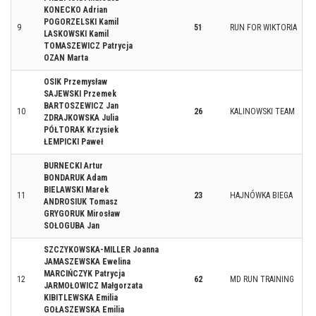
KONECKO Adrian
POGORZELSKI Kamil
9
51
RUN FOR WIKTORIA
LASKOWSKI Kamil
TOMASZEWICZ Patrycja
OZAN Marta
OSIK Przemysław
SAJEWSKI Przemek
BARTOSZEWICZ Jan
10
26
KALINOWSKI TEAM
ZDRAJKOWSKA Julia
PÓŁTORAK Krzysiek
ŁEMPICKI Paweł
BURNECKI Artur
BONDARUK Adam
BIELAWSKI Marek
11
23
HAJNÓWKA BIEGA
ANDROSIUK Tomasz
GRYGORUK Mirosław
SOŁOGUBA Jan
SZCZYKOWSKA-MILLER Joanna
JAMASZEWSKA Ewelina
MARCIŃCZYK Patrycja
12
62
MD RUN TRAINING
JARMOŁOWICZ Małgorzata
KIBITLEWSKA Emilia
GOŁASZEWSKA Emilia