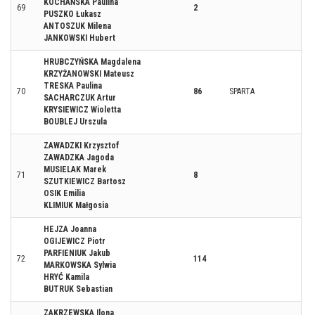
KOCHAŃSKA Paulina
69
2
PUSZKO Łukasz
ANTOSZUK Milena
JANKOWSKI Hubert
HRUBCZYŃSKA Magdalena
KRZYŻANOWSKI Mateusz
TRESKA Paulina
70
86
SPARTA
SACHARCZUK Artur
KRYSIEWICZ Wioletta
BOUBLEJ Urszula
ZAWADZKI Krzysztof
ZAWADZKA Jagoda
MUSIELAK Marek
71
8
SZUTKIEWICZ Bartosz
OSIK Emilia
KLIMIUK Małgosia
HEJZA Joanna
OGIJEWICZ Piotr
PARFIENIUK Jakub
72
114
MARKOWSKA Sylwia
HRYĆ Kamila
BUTRUK Sebastian
ZAKRZEWSKA Ilona