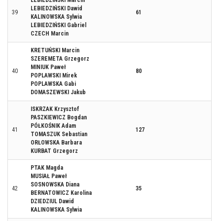
LEBIEDZIŃSKI Marcin
LEBIEDZIŃSKI Dawid
39
61
KALINOWSKA Sylwia
LEBIEDZIŃSKI Gabriel
CZECH Marcin
KRETUŃSKI Marcin
SZEREMETA Grzegorz
MINIUK Paweł
40
80
POPLAWSKI Mirek
POPLAWSKA Gabi
DOMASZEWSKI Jakub
ISKRZAK Krzysztof
PASZKIEWICZ Bogdan
PÓŁKOŚNIK Adam
41
127
TOMASZUK Sebastian
ORŁOWSKA Barbara
KURBAT Grzegorz
PTAK Magda
MUSIAŁ Paweł
SOSNOWSKA Diana
42
35
BERNATOWICZ Karolina
DZIEDZIUL Dawid
KALINOWSKA Sylwia