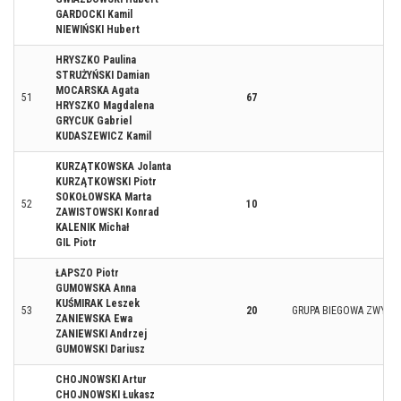
GARDOCKI Kamil
NIEWIŃSKI Hubert
HRYSZKO Paulina
STRUŻYŃSKI Damian
MOCARSKA Agata
51
67
HRYSZKO Magdalena
GRYCUK Gabriel
KUDASZEWICZ Kamil
KURZĄTKOWSKA Jolanta
KURZĄTKOWSKI Piotr
SOKOŁOWSKA Marta
52
10
ZAWISTOWSKI Konrad
KALENIK Michał
GIL Piotr
ŁAPSZO Piotr
GUMOWSKA Anna
KUŚMIRAK Leszek
53
20
GRUPA BIEGOWA ZWYCIĘ
ZANIEWSKA Ewa
ZANIEWSKI Andrzej
GUMOWSKI Dariusz
CHOJNOWSKI Artur
CHOJNOWSKI Łukasz