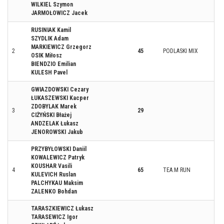
WILKIEL Szymon
JARMOŁOWICZ Jacek
RUSINIAK Kamil
SZYDLIK Adam
MARKIEWICZ Grzegorz
2
45
PODLASKI MIX
OSIK Miłosz
BIENDZIO Emilian
KULESH Pavel
GWIAZDOWSKI Cezary
ŁUKASZEWSKI Kacper
ZDOBYLAK Marek
3
29
CIŻYŃSKI Błażej
ANDZELAK Łukasz
JENOROWSKI Jakub
PRZYBYŁOWSKI Daniil
KOWALEWICZ Patryk
KOUSHAR Vasili
4
65
TEA.M RUN
KULEVICH Ruslan
PALCHYKAU Maksim
ZALENKO Bohdan
TARASZKIEWICZ Łukasz
TARASEWICZ Igor