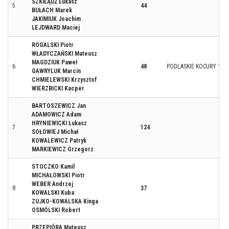
SZKIŁĄDŹ Łukasz
5
44
BUŁACH Marek
JAKIMIUK Joachim
LEJDWARD Maciej
ROGALSKI Piotr
WŁADYCZAŃSKI Mateusz
MAGDZIUK Paweł
6
48
PODLASKIE KOCURY 1
GAWRYLUK Marcin
CHMIELEWSKI Krzysztof
WIERZBICKI Kacper
BARTOSZEWICZ Jan
ADAMOWICZ Adam
HRYNIEWICKI Łukasz
7
124
SOŁOWIEJ Michał
KOWALEWICZ Patryk
MARKIEWICZ Grzegorz
STOCZKO Kamil
MICHAŁOWSKI Piotr
WEBER Andrzej
8
37
KOWALSKI Kuba
ZUJKO-KOWALSKA Kinga
OSMÓLSKI Robert
PRZEPIÓRA Mateusz