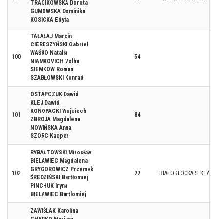
TRACIKOWSKA Dorota
GUMOWSKA Dominika
KOSICKA Edyta
TAŁAŁAJ Marcin
CIERESZYŃSKI Gabriel
WAŚKO Natalia
100
54
NIAMKOVICH Volha
SIEMKOW Roman
SZABŁOWSKI Konrad
OSTAPCZUK Dawid
KLEJ Dawid
KONOPACKI Wojciech
101
84
ZBROJA Magdalena
NOWIŃSKA Anna
SZORC Kacper
RYBAŁTOWSKI Mirosław
BIELAWIEC Magdalena
GRYGOROWICZ Przemek
102
77
BIAŁOSTOCKA SEKTA BI
ŚREDZIŃSKI Bartłomiej
PINCHUK Iryna
BIELAWIEC Bartlomiej
ZAWIŚLAK Karolina