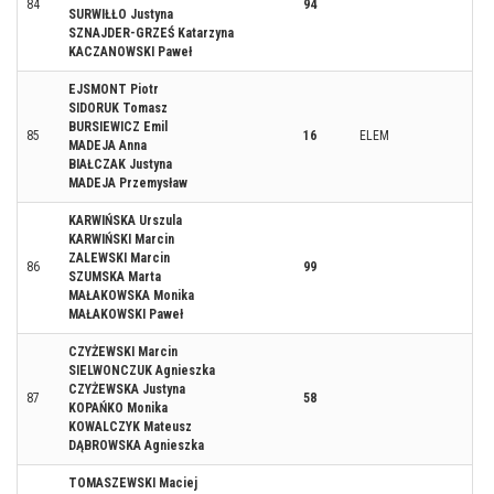
84
94
SURWIŁŁO Justyna
SZNAJDER-GRZEŚ Katarzyna
KACZANOWSKI Paweł
EJSMONT Piotr
SIDORUK Tomasz
BURSIEWICZ Emil
85
16
ELEM
MADEJA Anna
BIAŁCZAK Justyna
MADEJA Przemysław
KARWIŃSKA Urszula
KARWIŃSKI Marcin
ZALEWSKI Marcin
86
99
SZUMSKA Marta
MAŁAKOWSKA Monika
MAŁAKOWSKI Paweł
CZYŻEWSKI Marcin
SIELWONCZUK Agnieszka
CZYŻEWSKA Justyna
87
58
KOPAŃKO Monika
KOWALCZYK Mateusz
DĄBROWSKA Agnieszka
TOMASZEWSKI Maciej