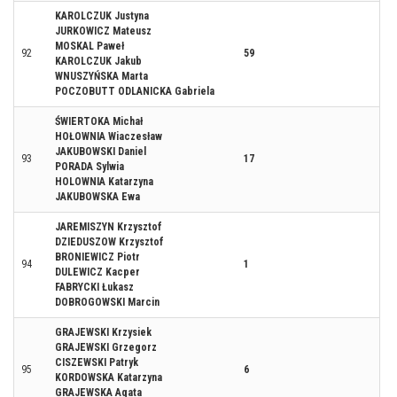
KAROLCZUK Justyna
JURKOWICZ Mateusz
MOSKAL Paweł
92
59
KAROLCZUK Jakub
WNUSZYŃSKA Marta
POCZOBUTT ODLANICKA Gabriela
ŚWIERTOKA Michał
HOŁOWNIA Wiaczesław
JAKUBOWSKI Daniel
93
17
PORADA Sylwia
HOLOWNIA Katarzyna
JAKUBOWSKA Ewa
JAREMISZYN Krzysztof
DZIEDUSZOW Krzysztof
BRONIEWICZ Piotr
94
1
DULEWICZ Kacper
FABRYCKI Łukasz
DOBROGOWSKI Marcin
GRAJEWSKI Krzysiek
GRAJEWSKI Grzegorz
CISZEWSKI Patryk
95
6
KORDOWSKA Katarzyna
GRAJEWSKA Agata