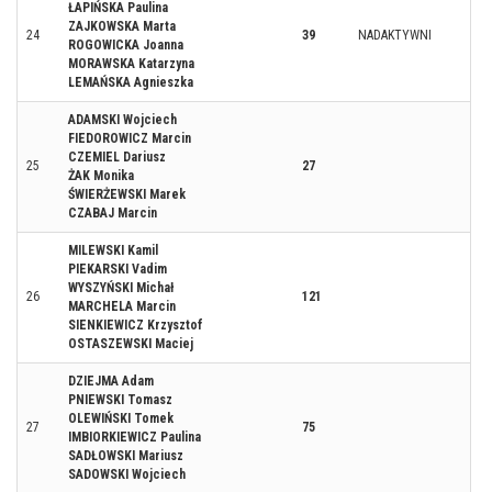
ŁAPIŃSKA Paulina
ZAJKOWSKA Marta
24
39
NADAKTYWNI
ROGOWICKA Joanna
MORAWSKA Katarzyna
LEMAŃSKA Agnieszka
ADAMSKI Wojciech
FIEDOROWICZ Marcin
CZEMIEL Dariusz
25
27
ŻAK Monika
ŚWIERŻEWSKI Marek
CZABAJ Marcin
MILEWSKI Kamil
PIEKARSKI Vadim
WYSZYŃSKI Michał
26
121
MARCHELA Marcin
SIENKIEWICZ Krzysztof
OSTASZEWSKI Maciej
DZIEJMA Adam
PNIEWSKI Tomasz
OLEWIŃSKI Tomek
27
75
IMBIORKIEWICZ Paulina
SADŁOWSKI Mariusz
SADOWSKI Wojciech