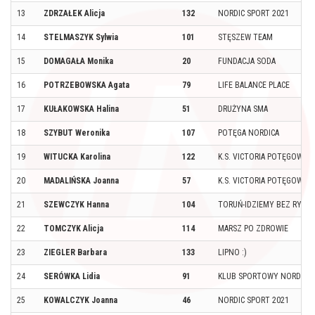
13
ZDRZAŁEK Alicja
132
NORDIC SPORT 2021
14
STELMASZYK Sylwia
101
STĘSZEW TEAM
15
DOMAGAŁA Monika
20
FUNDACJA SODA
16
POTRZEBOWSKA Agata
79
LIFE BALANCE PLACE
17
KUŁAKOWSKA Halina
51
DRUŻYNA SMA
18
SZYBUT Weronika
107
POTĘGA NORDICA
19
WITUCKA Karolina
122
K.S. VICTORIA POTĘGOWO
20
MADALIŃSKA Joanna
57
K.S. VICTORIA POTĘGOWO
21
SZEWCZYK Hanna
104
TORUŃ-IDZIEMY BEZ RYZY
22
TOMCZYK Alicja
114
MARSZ PO ZDROWIE
23
ZIEGLER Barbara
133
LIPNO :)
24
SERÓWKA Lidia
91
KLUB SPORTOWY NORDIC W
25
KOWALCZYK Joanna
46
NORDIC SPORT 2021