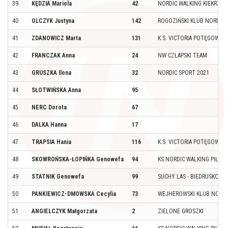
39
KĘDZIA Mariola
42
NORDIC WALKING KIEKRZ P
40
OLCZYK Justyna
142
ROGOZIŃSKI KLUB NORDIC 
41
ZDANOWICZ Marta
131
K.S. VICTORIA POTĘGOWO
42
FRANCZAK Anna
24
NW CZŁAPSKI TEAM
43
GRUSZKA Ilona
32
NORDIC SPORT 2021
44
SŁOTWIŃSKA Anna
95
45
NERC Dorota
67
46
DALKA Hanna
17
47
TRAPSIA Hania
116
K.S. VICTORIA POTĘGOWO
48
SKOWROŃSKA-ŁOPIŃKA Genowefa
94
KS NORDIC WALKING PIŁA
49
STATNIK Genowefa
99
SUCHY LAS - BIEDRUSKO
50
PANKIEWICZ-DMOWSKA Cecylia
73
WEJHEROWSKI KLUB NORDI
51
ANGIELCZYK Małgorzata
2
ZIELONE GROSZKI