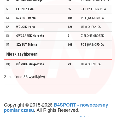
52
MUSIAŁ Konstancja
66
KS NORDIC WALKING PIŁA
53
ŁASZCZ Ewa
55
JA I TY.TO MY PIŁA
54
SZYBUT Roma
106
POTĘGA NORDICA
55
WÓJCIK Irena
126
UTW OLEŚNICA
56
OWCZAREK Henryka
71
ZIELONE GROSZKI
57
SZYBUT Milena
108
POTĘGA NORDICA
Niesklasyfikowani
DQ
GÓRSKA Małgorzata
29
UTW OLEŚNICA
Znaleziono 58 wynik(ów)
Copyright © 2015-2026
B4SPORT - nowoczesny
. All Rights Reserved.
pomiar czasu