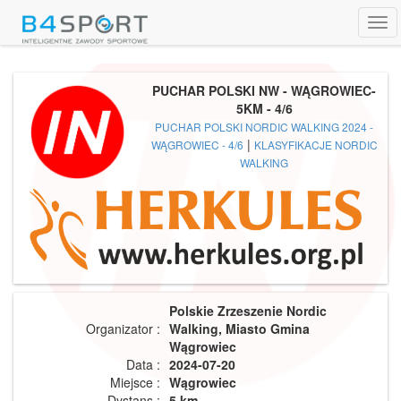
Tog
navi
PUCHAR POLSKI NW - WĄGROWIEC-
5KM - 4/6
PUCHAR POLSKI NORDIC WALKING 2024 -
|
WĄGROWIEC - 4/6
KLASYFIKACJE NORDIC
WALKING
Polskie Zrzeszenie Nordic
Organizator :
Walking, Miasto Gmina
Wągrowiec
Data :
2024-07-20
Miejsce :
Wągrowiec
Dystans :
5 km