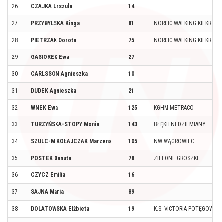
26
CZAJKA Urszula
14
27
PRZYBYLSKA Kinga
81
NORDIC WALKING KIEKRZ P
28
PIETRZAK Dorota
75
NORDIC WALKING KIEKRZ P
29
GASIOREK Ewa
27
30
CARLSSON Agnieszka
10
31
DUDEK Agnieszka
21
32
WNEK Ewa
125
KGHM METRACO
33
TURZYŃSKA-STOPY Monia
143
BŁĘKITNI DZIEMIANY
34
SZULC-MIKOŁAJCZAK Marzena
105
NW WĄGROWIEC
35
POSTEK Danuta
78
ZIELONE GROSZKI
36
CZYCZ Emilia
16
37
SAJNA Maria
89
38
DOLATOWSKA Elżbieta
19
K.S. VICTORIA POTĘGOWO