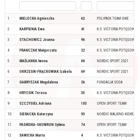
1
MIELECKA Agnieszka
62
POLIPACK TEAM GWE
2
KARPIENIA Ewa
41
K.S. VICTORIA POTĘGOWO
3
STACHOWICZ Joanna
96
K.S. VICTORIA POTĘGOWO
4
FRANCZAK Małgorzata
22
K.S. VICTORIA POTĘGOWO
5
MAŚLANKA Iwona
60
NORDIC SPORT 2021
6
OKRZESIK-FRĄCKOWIAK Izabela
69
NORDIC SPORT 2021
7
GABRYSZAK Magdalena
26
FUNDACJA SODA
8
HRYCIUK Teresa
35
K.S. VICTORIA POTĘGOWO
9
SZCZYGIEŁ Adriana
103
OPEN SPORT TEAM
10
SIERACKA Katarzyna
93
NORDIC WALKING KIEKRZ P
11
PASIŃSKA-SKOWRON Sylwia
74
OPEN SPORT TEAM
12
SAWICKA Marta
4
K.S. VICTORIA POTĘGOWO