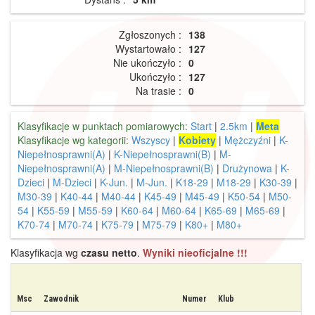
Zgłoszonych :
138
Wystartowało :
127
Nie ukończyło :
0
Ukończyło :
127
Na trasie :
0
Klasyfikacje w punktach pomiarowych:
Start
|
2.5km
|
Meta
Klasyfikacje wg kategorii:
Wszyscy
|
Kobiety
|
Mężczyźni
|
K-
Niepełnosprawni(A)
|
K-Niepełnosprawni(B)
|
M-
Niepełnosprawni(A)
|
M-Niepełnosprawni(B)
|
Drużynowa
|
K-
Dzieci
|
M-Dzieci
|
K-Jun.
|
M-Jun.
|
K18-29
|
M18-29
|
K30-39
|
M30-39
|
K40-44
|
M40-44
|
K45-49
|
M45-49
|
K50-54
|
M50-
54
|
K55-59
|
M55-59
|
K60-64
|
M60-64
|
K65-69
|
M65-69
|
K70-74
|
M70-74
|
K75-79
|
M75-79
|
K80+
|
M80+
Klasyfikacja wg
czasu netto
.
Wyniki nieoficjalne !!!
Msc
Zawodnik
Numer
Klub