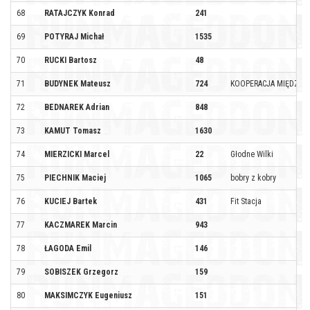
68
RATAJCZYK Konrad
241
69
POTYRAJ Michał
1535
70
RUCKI Bartosz
48
71
BUDYNEK Mateusz
724
KOOPERACJA MIĘDZY 
72
BEDNAREK Adrian
848
73
KAMUT Tomasz
1630
74
MIERZICKI Marcel
22
Głodne Wilki
75
PIECHNIK Maciej
1065
bobry z kobry
76
KUCIEJ Bartek
431
Fit Stacja
77
KACZMAREK Marcin
943
78
ŁAGODA Emil
146
79
SOBISZEK Grzegorz
159
80
MAKSIMCZYK Eugeniusz
151