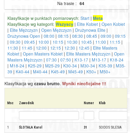
Na trasie :
64
Klasyfikacje w punktach pomiarowych:
Start
|
Meta
Klasyfikacje wg kategorii:
Wszyscy
|
Elite Kobiet
|
Open Kobiet
|
Elite Mężczyzn
|
Open Mężczyzn
|
Drużynowa Elite
|
Drużynowa Open
|
08:00
|
08:15
|
08:30
|
08:45
|
09:00
|
09:15
|
09:30
|
09:45
|
10:00
|
10:15
|
10:30
|
10:45
|
11:00
|
11:15
|
11:30
|
11:45
|
12:00
|
12:15
|
12:30
|
12:45
|
Elite Masters
Kobiet
|
Open Masters Kobiet
|
Elite Masters Mężczyzn
|
Open
Masters Mężczyzn
|
07:30
|
07:50
|
K13-17
|
M13-17
|
K18-24
|
M18-24
|
K25-29
|
M25-29
|
K30-34
|
M30-34
|
K35-39
|
M35-
39
|
K40-44
|
M40-44
|
K45-49
|
M45-49
|
K50+
|
M50+
Klasyfikacja wg
czasu brutto
.
Wyniki nieoficjalne !!!
Msc
Zawodnik
Numer
Klub
1
ŚLOTAŁA Karol
31
SOCIOS SILESIA