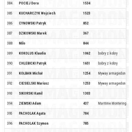
384
POCIEJ Dora
1534
385
KUCHARCZYK Wojciech
1523
386
CYNOWSKI Patryk
852
387
DZIKOWSKI Marek
367
388
Milo
844
389
KOKOLUS Klaudia
1062
bobry z kobry
390
CHLEBICKI Patryk
1651
bobry z kobry
391
KOŁBAN Michał
1254
Myway armagedon tea
392
CIESIELSKI Mariusz
1253
Myway armagedon tea
393
SIKORSKI Kamil
1303
394
ZIEMSKI Adam
437
Maritime Montering Fur
395
PACHOLAK Agata
784
396
PACHOLAK Szymon
785