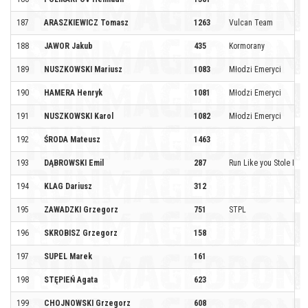
187
ARASZKIEWICZ Tomasz
1263
Vulcan Team
188
JAWOR Jakub
435
Kormorany
189
NUSZKOWSKI Mariusz
1083
Młodzi Emeryci
190
HAMERA Henryk
1081
Młodzi Emeryci
191
NUSZKOWSKI Karol
1082
Młodzi Emeryci
192
ŚRODA Mateusz
1463
193
DĄBROWSKI Emil
287
Run Like you Stole IT
194
KLAG Dariusz
312
195
ZAWADZKI Grzegorz
751
STPL
196
SKROBISZ Grzegorz
158
197
SUPEL Marek
161
198
STĘPIEŃ Agata
623
199
CHOJNOWSKI Grzegorz
608