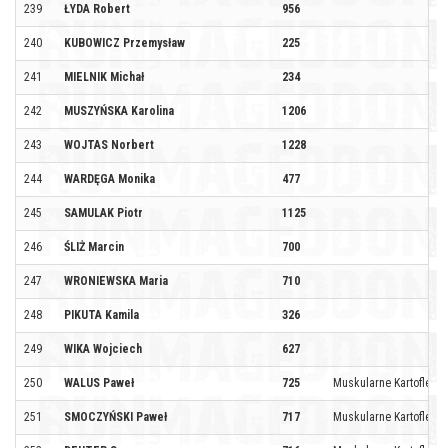
239
ŁYDA Robert
956
240
KUBOWICZ Przemysław
225
241
MIELNIK Michał
234
242
MUSZYŃSKA Karolina
1206
243
WOJTAS Norbert
1228
244
WARDĘGA Monika
477
245
SAMULAK Piotr
1125
246
ŚLIŻ Marcin
700
247
WRONIEWSKA Maria
710
248
PIKUTA Kamila
326
249
WIKA Wojciech
627
250
WALUS Paweł
725
Muskularne Kartofle
251
SMOCZYŃSKI Paweł
717
Muskularne Kartofle