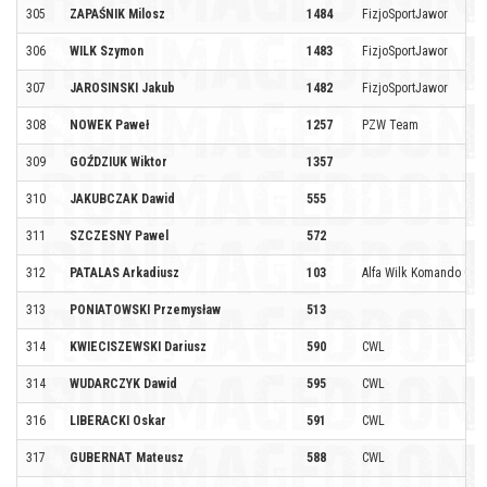
305
ZAPAŚNIK Milosz
1484
FizjoSportJawor
306
WILK Szymon
1483
FizjoSportJawor
307
JAROSINSKI Jakub
1482
FizjoSportJawor
308
NOWEK Paweł
1257
PZW Team
309
GOŹDZIUK Wiktor
1357
310
JAKUBCZAK Dawid
555
311
SZCZESNY Pawel
572
312
PATALAS Arkadiusz
103
Alfa Wilk Komando Coo
313
PONIATOWSKI Przemysław
513
314
KWIECISZEWSKI Dariusz
590
CWL
314
WUDARCZYK Dawid
595
CWL
316
LIBERACKI Oskar
591
CWL
317
GUBERNAT Mateusz
588
CWL