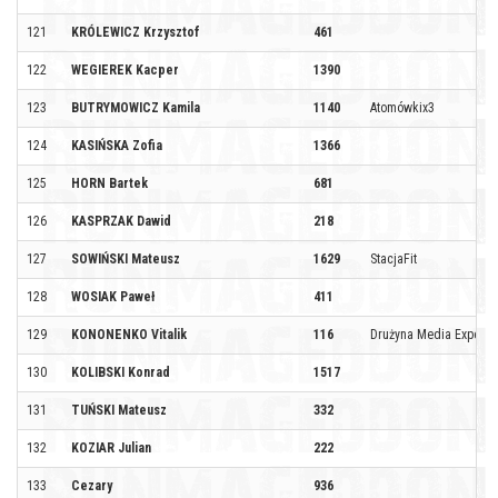
121
KRÓLEWICZ Krzysztof
461
122
WEGIEREK Kacper
1390
123
BUTRYMOWICZ Kamila
1140
Atomówkix3
124
KASIŃSKA Zofia
1366
125
HORN Bartek
681
126
KASPRZAK Dawid
218
127
SOWIŃSKI Mateusz
1629
StacjaFit
128
WOSIAK Paweł
411
129
KONONENKO Vitalik
116
Drużyna Media Expert
130
KOLIBSKI Konrad
1517
131
TUŃSKI Mateusz
332
132
KOZIAR Julian
222
133
Cezary
936