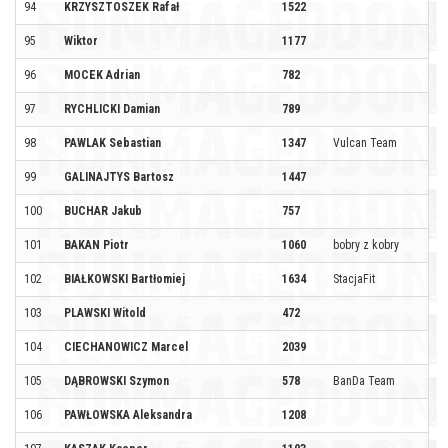
94
KRZYSZTOSZEK Rafał
1522
95
Wiktor
1177
96
MOCEK Adrian
782
97
RYCHLICKI Damian
789
98
PAWLAK Sebastian
1347
Vulcan Team
99
GALINAJTYS Bartosz
1447
100
BUCHAR Jakub
757
101
BAKAN Piotr
1060
bobry z kobry
102
BIAŁKOWSKI Bartłomiej
1634
StacjaFit
103
PLAWSKI Witold
472
104
CIECHANOWICZ Marcel
2039
105
DĄBROWSKI Szymon
578
BanDa Team
106
PAWŁOWSKA Aleksandra
1208