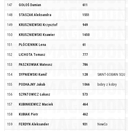
147
GOŁOŚ Damian
611
148
STASZAK Aleksandra
1551
149
KRUSZNIEWSKI Krzysztof
949
150
KRUSZNIEWSKI Ksawier
1650
151
PŁÓCIENNIK Lena
61
152
LICHOTA Tomasz
777
153
PASZKOWIAK Mateusz
786
154
SYPNIEWSKI Kamil`
128
SAINT-GOBAIN SQUAD
155
PODHAJNY Jakub
1066
bobry z kobry
156
SZPATOWICZ Łukasz
573
157
KUBINKIEWICZ Maciek
464
158
KUBIAK Piotr
462
159
FERDYN Aleksander
931
NewCo