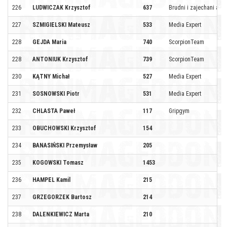
226
LUDWICZAK Krzysztof
637
Brudni i zajechani ale 
227
SZMIGIELSKI Mateusz
533
Media Expert
228
GEJDA Maria
740
ScorpionTeam
228
ANTONIUK Krzysztof
739
ScorpionTeam
230
KĄTNY Michał
527
Media Expert
231
SOSNOWSKI Piotr
531
Media Expert
232
CHLASTA Paweł
117
Gripgym
233
OBUCHOWSKI Krzysztof
154
234
BANASIŃSKI Przemysław
205
235
KOGOWSKI Tomasz
1453
236
HAMPEL Kamil
215
237
GRZEGORZEK Bartosz
214
238
DALENKIEWICZ Marta
210