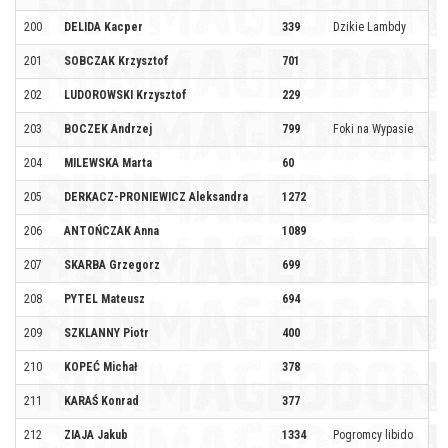
200
DELIDA Kacper
339
Dzikie Lambdy
201
SOBCZAK Krzysztof
701
202
LUDOROWSKI Krzysztof
229
203
BOCZEK Andrzej
799
Foki na Wypasie
204
MILEWSKA Marta
60
205
DERKACZ-PRONIEWICZ Aleksandra
1272
206
ANTOŃCZAK Anna
1089
207
SKARBA Grzegorz
699
208
PYTEL Mateusz
694
209
SZKLANNY Piotr
400
210
KOPEĆ Michał
378
211
KARAŚ Konrad
377
212
ZIAJA Jakub
1334
Pogromcy libido