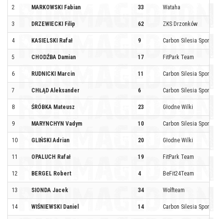
2
MARKOWSKI Fabian
33
Wataha
3
DRZEWIECKI Filip
62
ZKS Drzonków
4
KASIELSKI Rafał
9
Carbon Silesia Sport by 
5
CHODŹBA Damian
17
FitPark Team
6
RUDNICKI Marcin
11
Carbon Silesia Sport by 
7
CHŁĄD Aleksander
6
Carbon Silesia Sport by 
8
ŚRÓBKA Mateusz
23
Głodne Wilki
9
MARYNCHYN Vadym
10
Carbon Silesia Sport by 
10
GLIŃSKI Adrian
20
Głodne Wilki
11
OPALUCH Rafał
19
FitPark Team
12
BERGEL Robert
4
BeFit24Team
13
SIONDA Jacek
34
Wolfteam
14
WIŚNIEWSKI Daniel
14
Carbon Silesia Sport by 