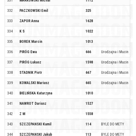
331
MARKOWSKI Michal
1112
332
PACZKOWSKI Emil
325
333
ZAPOR Anna
1628
334
K S
1022
335
BOREK Marcin
1013
336
PIRÓG Ewa
666
Urodzajna i Mucin
337
PIRÓG Łukasz
1598
Urodzajna i Mucin
338
STADNIK Piotr
667
Urodzajna i Mucin
339
KOWALSKI Mariusz
665
Urodzajna i Mucin
340
BIELIŃSKA Katarzyna
1010
341
NAWROT Dariusz
1527
342
Z M
1558
343
SZCZEPANSKI Kamil
114
BYLE DO METY
344
SZCZEPANSKI Jakub
113
BYLE DO METY