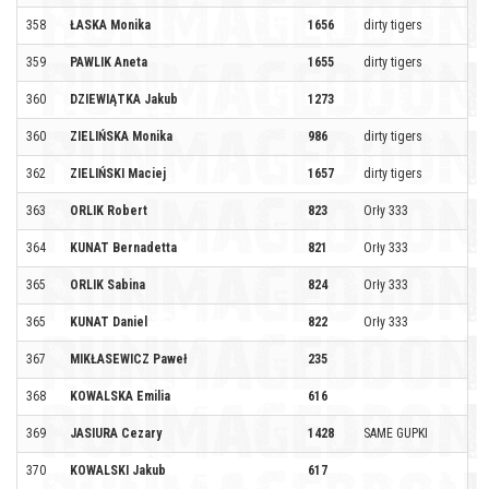
358
ŁASKA Monika
1656
dirty tigers
359
PAWLIK Aneta
1655
dirty tigers
360
DZIEWIĄTKA Jakub
1273
360
ZIELIŃSKA Monika
986
dirty tigers
362
ZIELIŃSKI Maciej
1657
dirty tigers
363
ORLIK Robert
823
Orły 333
364
KUNAT Bernadetta
821
Orły 333
365
ORLIK Sabina
824
Orły 333
365
KUNAT Daniel
822
Orły 333
367
MIKŁASEWICZ Paweł
235
368
KOWALSKA Emilia
616
369
JASIURA Cezary
1428
SAME GUPKI
370
KOWALSKI Jakub
617