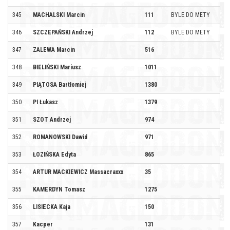
345
MACHALSKI Marcin
111
BYLE DO METY
346
SZCZEPAŃSKI Andrzej
112
BYLE DO METY
347
ZALEWA Marcin
516
348
BIELIŃSKI Mariusz
1011
349
PIĄTOSA Bartłomiej
1380
350
PI Łukasz
1379
351
SZOT Andrzej
974
352
ROMANOWSKI Dawid
971
353
ŁOZIŃSKA Edyta
865
354
ARTUR MACKIEWICZ Massacraxxx
35
355
KAMERDYN Tomasz
1275
356
LISIECKA Kaja
150
357
Kacper
131