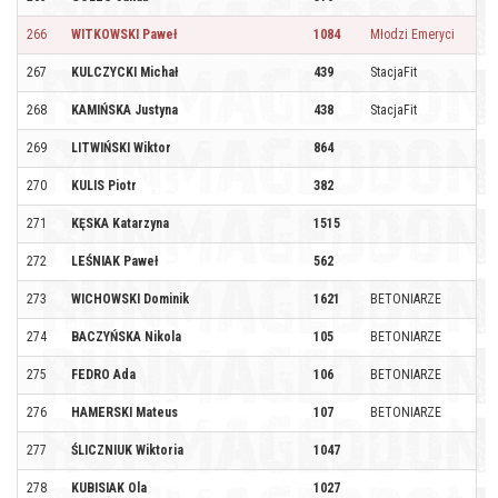
266
WITKOWSKI Paweł
1084
Młodzi Emeryci
267
KULCZYCKI Michał
439
StacjaFit
268
KAMIŃSKA Justyna
438
StacjaFit
269
LITWIŃSKI Wiktor
864
270
KULIS Piotr
382
271
KĘSKA Katarzyna
1515
272
LEŚNIAK Paweł
562
273
WICHOWSKI Dominik
1621
BETONIARZE
274
BACZYŃSKA Nikola
105
BETONIARZE
275
FEDRO Ada
106
BETONIARZE
276
HAMERSKI Mateus
107
BETONIARZE
277
ŚLICZNIUK Wiktoria
1047
278
KUBISIAK Ola
1027