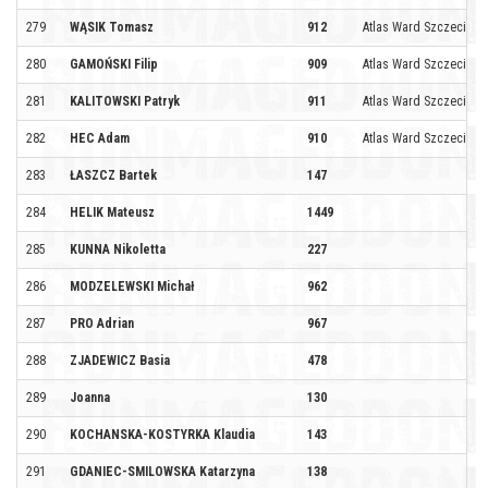
279
WĄSIK Tomasz
912
Atlas Ward Szczecin
280
GAMOŃSKI Filip
909
Atlas Ward Szczecin
281
KALITOWSKI Patryk
911
Atlas Ward Szczecin
282
HEC Adam
910
Atlas Ward Szczecin
283
ŁASZCZ Bartek
147
284
HELIK Mateusz
1449
285
KUNNA Nikoletta
227
286
MODZELEWSKI Michał
962
287
PRO Adrian
967
288
ZJADEWICZ Basia
478
289
Joanna
130
290
KOCHANSKA-KOSTYRKA Klaudia
143
291
GDANIEC-SMILOWSKA Katarzyna
138