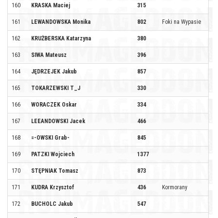
160
KRASKA Maciej
315
161
LEWANDOWSKA Monika
802
Foki na Wypasie
162
KRUŻBERSKA Katarzyna
380
163
SIWA Mateusz
396
164
JĘDRZEJEK Jakub
857
165
TOKARZEWSKI T_J
330
166
WORACZEK Oskar
334
167
LEEANDOWSKI Jacek
466
168
=-OWSKI Grab-
845
169
PATZKI Wojciech
1377
170
STĘPNIAK Tomasz
873
171
KUDRA Krzysztof
436
Kormorany
172
BUCHOLC Jakub
547