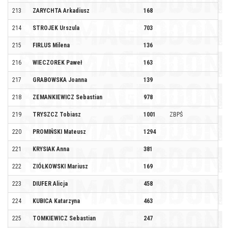
213
ZARYCHTA Arkadiusz
168
214
STROJEK Urszula
703
215
FIRLUS Milena
136
216
WIECZOREK Paweł
163
217
GRABOWSKA Joanna
139
218
ZEMANKIEWICZ Sebastian
978
219
TRYSZCZ Tobiasz
1001
ZBPŚ
220
PROMIŃSKI Mateusz
1294
221
KRYSIAK Anna
381
222
ZIÓŁKOWSKI Mariusz
169
223
DIUFER Alicja
458
224
KUBICA Katarzyna
463
225
TOMKIEWICZ Sebastian
247