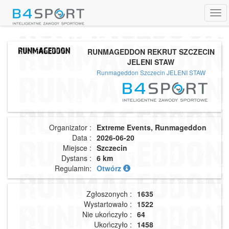
Tog
navi
RUNMAGEDDON REKRUT SZCZECIN
JELENI STAW
Runmageddon Szczecin JELENI STAW
Organizator :
Extreme Events, Runmageddon
Data :
2026-06-20
Miejsce :
Szczecin
Dystans :
6 km
Regulamin:
Otwórz
Zgłoszonych :
1635
Wystartowało :
1522
Nie ukończyło :
64
Ukończyło :
1458