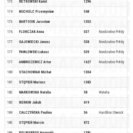
173
RETKOWSKI Kamil
1296
174
BUCHOLC Przemysław
548
175
BARTOSIK Jarosław
1353
176
FLORCZAK Anna
537
Niedzielne Pi#dy
177
GAJOWIECKI Janusz
538
Niedzielne Pi#dy
177
PAWŁOWSKI Łukasz
539
Niedzielne Pi#dy
177
AMBROZEWICZ Artur
1627
Niedzielne Pi#dy
180
STACHOWIAK Michał
1304
181
STĘPIEŃ Mariusz
1383
182
MARKOWSKA Natalia
58
Wataha
183
NENKIN Jakub
619
184
CAŁCZYŃSKA Paulina
56
HardBox Otwock
185
STĘPIEŃ Marcin
872
186
POLIKARPOV Hennadii
1381