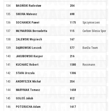
134
BAGIŃSKI Radosław
204
135
SIKORA Mateusz
698
136
SOCHANEK Paweł
1175
Sprzymierzeni
137
MŁYNARSKA Bernadetta
115
Carbon Silesia Sport by 
138
ZALEWSKI Wojciech
167
139
DĄBROWSKI Leszek
577
BanDa Team
140
JAKUBOWSKI Kacper
216
141
KUCHARZ Robert
1580
Rossmann
142
STAFA Urszula
1306
143
ANDRYSZEK Michał
354
144
MARYNIAK Tomasz
1658
145
GOŁOŚ Jakub
612
146
POTERUCHA Adam
1617