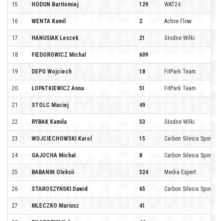
15
HODUN Bartłomiej
129
WAT24
16
WENTA Kamil
2
Active Flow
17
HANUSIAK Leszek
21
Głodne Wilki
18
FIEDOROWICZ Michal
609
19
DEPO Wojciech
18
FitPark Team
20
ŁOPATKIEWICZ Anna
51
FitPark Team
21
STOLC Maciej
49
22
RYBAK Kamila
53
Głodne Wilki
23
WOJCIECHOWSKI Karol
15
Carbon Silesia Sport by 
24
GAJOCHA Michał
8
Carbon Silesia Sport by 
25
BABANIN Oleksii
524
Media Expert
26
STAROSZYŃSKI Dawid
65
Carbon Silesia Sport by 
27
MLECZKO Mariusz
41