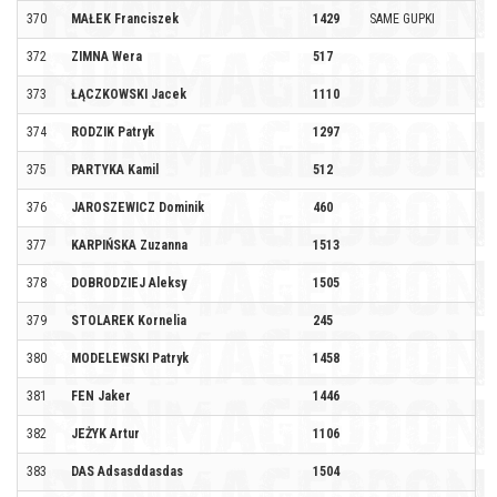
370
MAŁEK Franciszek
1429
SAME GUPKI
372
ZIMNA Wera
517
373
ŁĄCZKOWSKI Jacek
1110
374
RODZIK Patryk
1297
375
PARTYKA Kamil
512
376
JAROSZEWICZ Dominik
460
377
KARPIŃSKA Zuzanna
1513
378
DOBRODZIEJ Aleksy
1505
379
STOLAREK Kornelia
245
380
MODELEWSKI Patryk
1458
381
FEN Jaker
1446
382
JEŻYK Artur
1106
383
DAS Adsasddasdas
1504