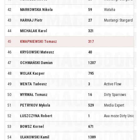
42
MARKOWSKA Nikola
59
Wataha
43
HARHAJ Piotr
27
Mustangi Stargard
44
MICHALAK Karol
321
45
KWAPNIEWSKI Tomasz
317
46
KRYGOWSKI Mateusz
40
47
OCHMAŃSKI Damian
1207
48
WOLAK Kacper
795
49
WENTA Tadeusz
3
Active Flow
50
WYRWAŁ Tomasz
16
Dirty Sparrows
51
PETRYKOV Mykola
529
Media Expert
52
ŁUSZCZYNA Robert
1
Aaa może Dirty Unicorn
53
BOWSZ Kornel
671
54
ULANOWSKI Kamil
1389