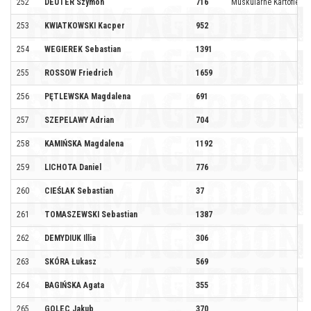
252
DEUTER Szymon
716
Muskularne Kartofle
253
KWIATKOWSKI Kacper
952
254
WEGIEREK Sebastian
1391
255
ROSSOW Friedrich
1659
256
PĘTLEWSKA Magdalena
691
257
SZEPELAWY Adrian
704
258
KAMIŃSKA Magdalena
1192
259
LICHOTA Daniel
776
260
CIEŚLAK Sebastian
37
261
TOMASZEWSKI Sebastian
1387
262
DEMYDIUK Illia
306
263
SKÓRA Łukasz
569
264
BAGIŃSKA Agata
355
265
GOLEC Jakub
370