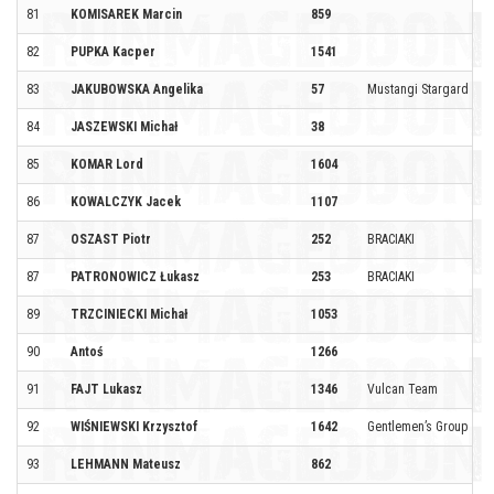
81
KOMISAREK Marcin
859
82
PUPKA Kacper
1541
83
JAKUBOWSKA Angelika
57
Mustangi Stargard
84
JASZEWSKI Michał
38
85
KOMAR Lord
1604
86
KOWALCZYK Jacek
1107
87
OSZAST Piotr
252
BRACIAKI
87
PATRONOWICZ Łukasz
253
BRACIAKI
89
TRZCINIECKI Michał
1053
90
Antoś
1266
91
FAJT Lukasz
1346
Vulcan Team
92
WIŚNIEWSKI Krzysztof
1642
Gentlemen’s Group
93
LEHMANN Mateusz
862