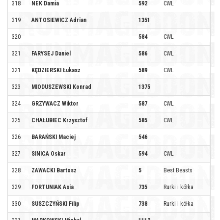
318
NEK Damia
592
CWL
319
ANTOSIEWICZ Adrian
1351
320
584
CWL
321
FARYSEJ Daniel
586
CWL
321
KĘDZIERSKI Łukasz
589
CWL
323
MIODUSZEWSKI Konrad
1375
324
GRZYWACZ Wiktor
587
CWL
325
CHAŁUBIEC Krzysztof
585
CWL
326
BARAŃSKI Maciej
546
327
SINICA Oskar
594
CWL
328
ZAWACKI Bartosz
5
Best Beasts
329
FORTUNIAK Asia
735
Rurki i kółka
330
SUSZCZYŃSKI Filip
738
Rurki i kółka