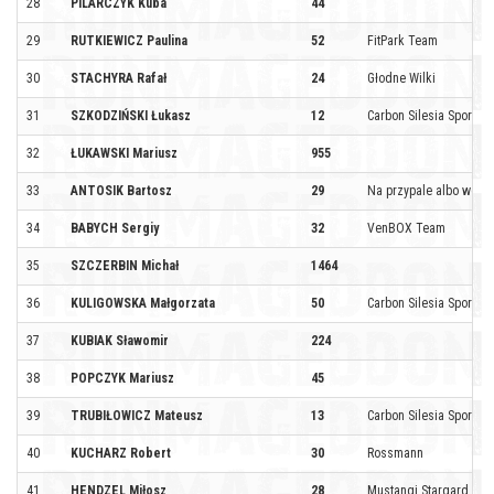
28
PILARCZYK Kuba
44
29
RUTKIEWICZ Paulina
52
FitPark Team
30
STACHYRA Rafał
24
Głodne Wilki
31
SZKODZIŃSKI Łukasz
12
Carbon Silesia Sport by 
32
ŁUKAWSKI Mariusz
955
33
ANTOSIK Bartosz
29
Na przypale albo wcale!
34
BABYCH Sergiy
32
VenBOX Team
35
SZCZERBIN Michał
1464
36
KULIGOWSKA Małgorzata
50
Carbon Silesia Sport by 
37
KUBIAK Sławomir
224
38
POPCZYK Mariusz
45
39
TRUBIŁOWICZ Mateusz
13
Carbon Silesia Sport by 
40
KUCHARZ Robert
30
Rossmann
41
HENDZEL Miłosz
28
Mustangi Stargard