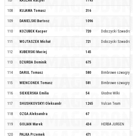
107
KASZAK Kacper
1193
108
KUJAWA Tomasz
316
109
DANIELSKI Bartosz
1096
110
KOZUBEK Kacper
720
Dobczycki Szwadron
111
WOJTASZEK Michał
721
Dobczycki Szwadron
112
KUBERSKI Maciej
145
113
DZIURDA Dominik
675
114
DARUL Tomasz
580
Bimbrowe szwagry
115
WIENCONEK Tomasz
581
Bimbrowe szwagry
116
SIEKIERSKA Emilia
54
Głodne Wilki
117
SHUSHKOVSKYI Oleksandr
1265
Vulcan Team
118
OZGA Aleksandra
67
119
GOLIAN Marek
434
HERBA JURGEN
120
PALKA Przemek
471