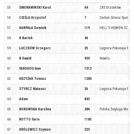
55
SMORAWINSKI Karol
64
ZKS Drzonków
56
CIEŚLA Krzysztof
7
Carbon Silesia Sport by 
57
KARPAŁA Dominik
119
HELL'S HEAVEN SZCZE
58
R Bartek
46
59
ŁUCZKÓW Grzegorz
25
Legnica Pokonuje Prz
60
B Dawid
930
NewCo
61
YARSHOU Ivan
1312
62
KRZYŻAK Tomasz
1280
63
STYRCZ Mateusz
26
Legnica Pokonuje Prz
64
Adam
843
65
BOROWSKA Karolina
286
Polska Żegluga Morska 
66
BOTTO Ilario
1185
67
KRÓLEWICZ Szymon
223