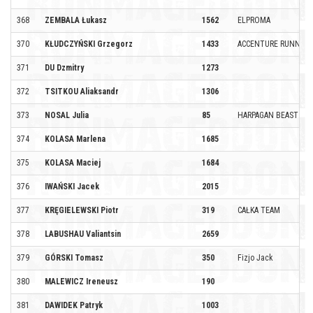
368
ZEMBALA Łukasz
1562
ELPROMA
370
KŁUDCZYŃSKI Grzegorz
1433
ACCENTURE RUNNERS
371
DU Dzmitry
1273
372
TSITKOU Aliaksandr
1306
373
NOSAL Julia
85
HARPAGAN BEAST
374
KOLASA Marlena
1685
375
KOLASA Maciej
1684
376
IWAŃSKI Jacek
2015
377
KRĘGIELEWSKI Piotr
319
CAŁKA TEAM
378
LABUSHAU Valiantsin
2659
379
GÓRSKI Tomasz
350
Fizjo Jack
380
MALEWICZ Ireneusz
190
381
DAWIDEK Patryk
1003