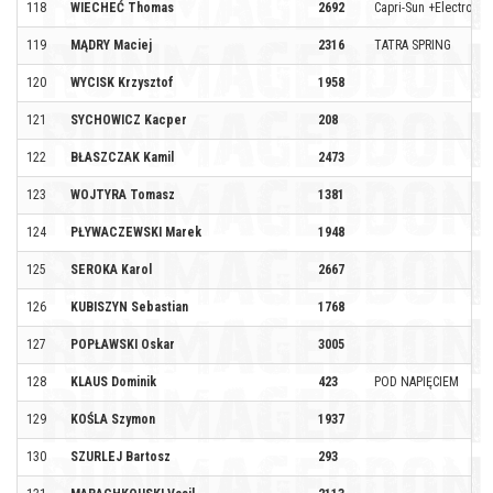
118
WIECHEĆ Thomas
2692
Capri-Sun +Electrolyte
119
MĄDRY Maciej
2316
TATRA SPRING
120
WYCISK Krzysztof
1958
121
SYCHOWICZ Kacper
208
122
BŁASZCZAK Kamil
2473
123
WOJTYRA Tomasz
1381
124
PŁYWACZEWSKI Marek
1948
125
SEROKA Karol
2667
126
KUBISZYN Sebastian
1768
127
POPŁAWSKI Oskar
3005
128
KLAUS Dominik
423
POD NAPIĘCIEM
129
KOŚLA Szymon
1937
130
SZURLEJ Bartosz
293