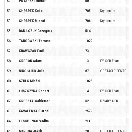
52
POTAPSKI Michał
50
53
CHRAPEK Kuba
705
Kryptonum
53
CHRAPEK Michał
706
Kryptonum
55
DANILCZUK Grzegorz
514
56
TARGOWSKI Tomasz
1029
57
KRAWCZAK Emil
73
58
GREGOR Adam
13
EY OCR Team
59
NIKOŁAJUK Julia
87
OBSTACLE CENTER T
60
SZULC Michał
1028
61
ŁUSZCZYNA Robert
14
EY OCR Team
62
GRESZTA Waldemar
62
DZIADY OCR
63
KAVALENKA Siarhei
2579
64
LESCHENKO Vadim
2110
65
MYRCHA Jakub
28
OBSTACLE CENTER T