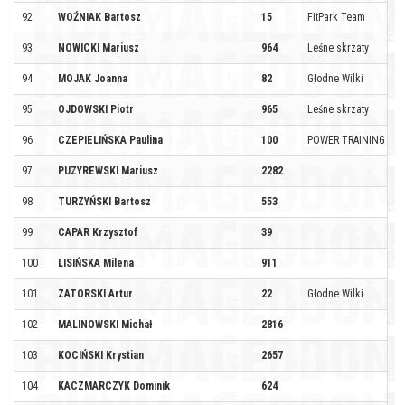
92
WOŹNIAK Bartosz
15
FitPark Team
93
NOWICKI Mariusz
964
Leśne skrzaty
94
MOJAK Joanna
82
Głodne Wilki
95
OJDOWSKI Piotr
965
Leśne skrzaty
96
CZEPIELIŃSKA Paulina
100
POWER TRAINING
97
PUZYREWSKI Mariusz
2282
98
TURZYŃSKI Bartosz
553
99
CAPAR Krzysztof
39
100
LISIŃSKA Milena
911
101
ZATORSKI Artur
22
Głodne Wilki
102
MALINOWSKI Michał
2816
103
KOCIŃSKI Krystian
2657
104
KACZMARCZYK Dominik
624