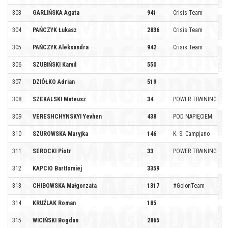
303
GARLIŃSKA Agata
941
Crisis Team
304
PAŃCZYK Łukasz
2836
Crisis Team
305
PAŃCZYK Aleksandra
942
Crisis Team
306
SZUBIŃSKI Kamil
550
307
DZIÓŁKO Adrian
519
308
SZEKALSKI Mateusz
34
POWER TRAINING
309
VERESHCHYNSKYI Yevhen
438
POD NAPIĘCIEM
310
SZUROWSKA Maryjka
146
K. S. Campjano
311
SEROCKI Piotr
33
POWER TRAINING
312
KAPCIO Bartłomiej
3359
313
CHIBOWSKA Małgorzata
1317
#GolonTeam
314
KRUŹLAK Roman
185
315
WICIŃSKI Bogdan
2865