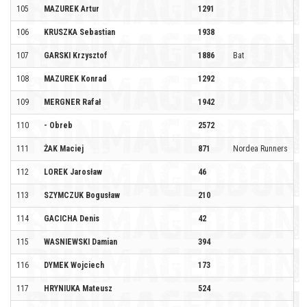
105
MAZUREK Artur
1291
106
KRUSZKA Sebastian
1938
107
GARSKI Krzysztof
1886
Bat
108
MAZUREK Konrad
1292
109
MERGNER Rafał
1942
110
- Obreb
2572
111
ŻAK Maciej
871
Nordea Runners
112
LOREK Jarosław
46
113
SZYMCZUK Bogusław
210
114
GACICHA Denis
42
115
WASNIEWSKI Damian
394
116
DYMEK Wojciech
173
117
HRYNIUKA Mateusz
524