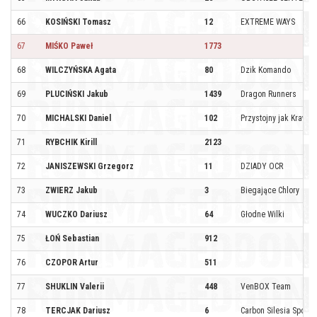
66
KOSIŃSKI Tomasz
12
EXTREME WAYS
67
MIŚKO Paweł
1773
68
WILCZYŃSKA Agata
80
Dzik Komando
69
PLUCIŃSKI Jakub
1439
Dragon Runners
70
MICHALSKI Daniel
102
Przystojny jak Krawiec
71
RYBCHIK Kirill
2123
72
JANISZEWSKI Grzegorz
11
DZIADY OCR
73
ZWIERZ Jakub
3
Biegające Chlory
74
WUCZKO Dariusz
64
Głodne Wilki
75
ŁOŃ Sebastian
912
76
CZOPOR Artur
511
77
SHUKLIN Valerii
448
VenBOX Team
78
TERCJAK Dariusz
6
Carbon Silesia Sport b