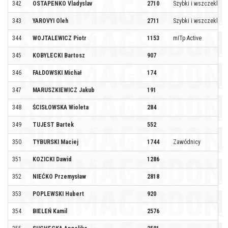
342
OSTAPENKO Vladyslav
2710
Szybki i wszczekli
343
YAROVYI Oleh
2711
Szybki i wszczekli
344
WOJTALEWICZ Piotr
1153
mITp Active
345
KOBYLECKI Bartosz
907
346
FAŁDOWSKI Michał
174
347
MARUSZKIEWICZ Jakub
191
348
ŚCISŁOWSKA Wioleta
284
349
TUJEST Bartek
552
350
TYBURSKI Maciej
1744
Zawódnicy
351
KOZICKI Dawid
1286
352
NIEĆKO Przemysław
2818
353
POPLEWSKI Hubert
920
354
BIELEŃ Kamil
2576