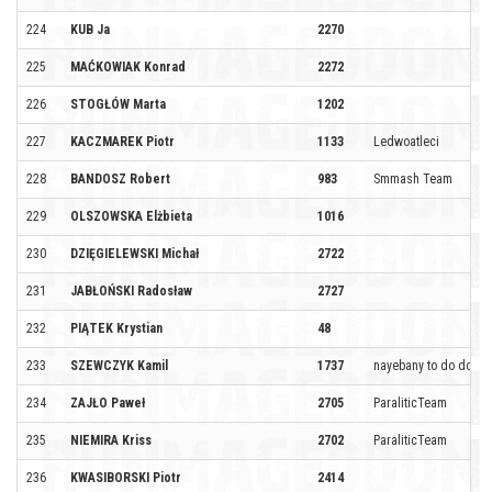
224
KUB Ja
2270
225
MAĆKOWIAK Konrad
2272
226
STOGŁÓW Marta
1202
227
KACZMAREK Piotr
1133
Ledwoatleci
228
BANDOSZ Robert
983
Smmash Team
229
OLSZOWSKA Elżbieta
1016
230
DZIĘGIELEWSKI Michał
2722
231
JABŁOŃSKI Radosław
2727
232
PIĄTEK Krystian
48
233
SZEWCZYK Kamil
1737
nayebany to do domu
234
ZAJŁO Paweł
2705
ParaliticTeam
235
NIEMIRA Kriss
2702
ParaliticTeam
236
KWASIBORSKI Piotr
2414