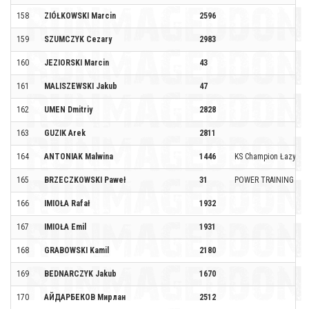
158
ZIÓŁKOWSKI Marcin
2596
159
SZUMCZYK Cezary
2983
160
JEZIORSKI Marcin
43
161
MALISZEWSKI Jakub
47
162
UMEN Dmitriy
2828
163
GUZIK Arek
2811
164
ANTONIAK Malwina
1446
KS Champion Łazy
165
BRZECZKOWSKI Paweł
31
POWER TRAINING
166
IMIOŁA Rafał
1932
167
IMIOŁA Emil
1931
168
GRABOWSKI Kamil
2180
169
BEDNARCZYK Jakub
1670
170
АЙДАРБЕКОВ Мирлан
2512