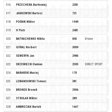
316
PRZECHERA Bartłomiej
2281
317
JANKOWSKI Bartosz
721
318
POŚNIK Wiktor
1949
319
H Piotr
2481
320
BATRACHENKO Nikita
845
B-tone
321
GÓRAL Norbert
3009
322
SEWERYN Jan
2986
323
DRZEWIECKI Damian
2305
DIRECT SPORT
324
BARAŃSKI Maciej
170
325
LEWANDOWSKI Tomasz
381
326
BRONEK Bronek
2906
327
STRULAK Wiktor
289
328
AMBROZIAK Bartek
1667