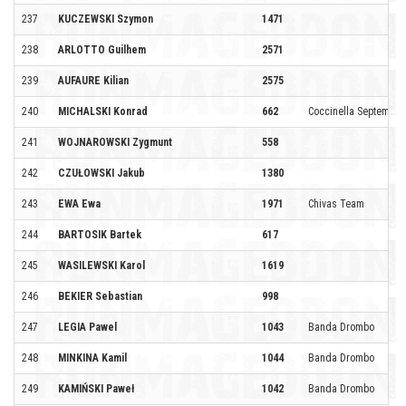
237
KUCZEWSKI Szymon
1471
238
ARLOTTO Guilhem
2571
239
AUFAURE Kilian
2575
240
MICHALSKI Konrad
662
Coccinella Septempun
241
WOJNAROWSKI Zygmunt
558
242
CZUŁOWSKI Jakub
1380
243
EWA Ewa
1971
Chivas Team
244
BARTOSIK Bartek
617
245
WASILEWSKI Karol
1619
246
BEKIER Sebastian
998
247
LEGIA Pawel
1043
Banda Drombo
248
MINKINA Kamil
1044
Banda Drombo
249
KAMIŃSKI Paweł
1042
Banda Drombo