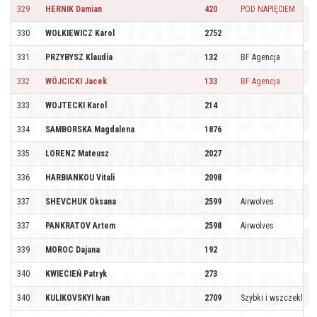
329
HERNIK Damian
420
POD NAPIĘCIEM
330
WOŁKIEWICZ Karol
2752
331
PRZYBYSZ Klaudia
132
BF Agencja
332
WÓJCICKI Jacek
133
BF Agencja
333
WOJTECKI Karol
214
334
SAMBORSKA Magdalena
1876
335
LORENZ Mateusz
2027
336
HARBIANKOU Vitali
2098
337
SHEVCHUK Oksana
2599
Airwolves
337
PANKRATOV Artem
2598
Airwolves
339
MOROC Dajana
192
340
KWIECIEŃ Patryk
273
340
KULIKOVSKYI Ivan
2709
Szybki i wszczekli