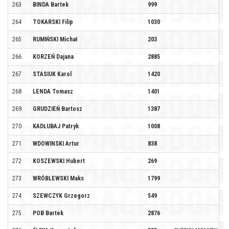
263
BINDA Bartek
999
264
TOKARSKI Filip
1030
265
RUMIŃSKI Michał
203
266
KORZEŃ Dajana
2885
267
STASIUK Karol
1420
268
LENDA Tomasz
1401
269
GRUDZIEŃ Bartosz
1387
270
KADŁUBAJ Patryk
1008
271
WDOWINSKI Artur
838
272
KOSZEWSKI Hubert
269
273
WRÓBLEWSKI Maks
1799
274
SZEWCZYK Grzegorz
549
275
POB Bartek
2876