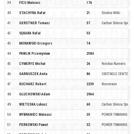
39
FICU Mateusz
176
40
STACHYRA Rafał
21
Głodne Wilki
41
GERSTNER Tomasz
57
Carbon Silesia Sport b
42
SĘKARA Rafał
53
43
MORAWSKI Grzegorz
74
44
PAWLIK Przemysław
2584
45
CYMERYS Michał
26
Nordea Runners
46
GARNUSZEK Anita
86
OBSTACLE CENTER T
47
KUCHARZ Robert
2239
Rossmann
48
GŁUCHOWSKI Adam
2964
49
WIETESKA Łukasz
60
Carbon Silesia Sport b
50
WYBRANIEC Mateusz
35
POWER TRAINING
51
PERKOWSKI Paweł
32
POWER TRAINING