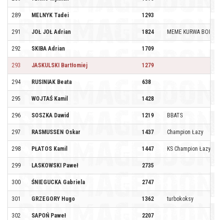
289
MELNYK Tadei
1293
291
JOŁ JOŁ Adrian
1824
MEME KURWA BOIZ
292
SKIBA Adrian
1709
293
JASKULSKI Bartłomiej
1279
294
RUSINIAK Beata
638
295
WOJTAŚ Kamil
1428
296
SOSZKA Dawid
1219
BBATS
297
RASMUSSEN Oskar
1437
Champion Łazy
298
PŁATOS Kamil
1447
KS Champion Łazy
299
LASKOWSKI Paweł
2735
300
ŚNIEGUCKA Gabriela
2747
301
GRZEGORY Hugo
1362
turbokoksy
302
SAPOŃ Paweł
2207