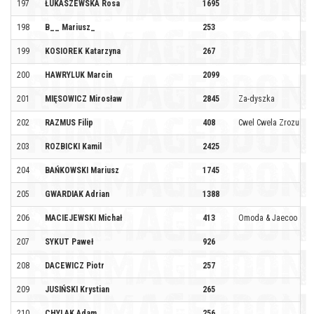
197
ŁUKASZEWSKA Rosa
1695
198
B__ Mariusz_
253
199
KOSIOREK Katarzyna
267
200
HAWRYLUK Marcin
2099
201
MIĘSOWICZ Mirosław
2845
Za-dyszka
202
RAZMUS Filip
408
Cwel Cwela Zrozumie
203
ROZBICKI Kamil
2425
204
BAŃKOWSKI Mariusz
1745
205
GWARDIAK Adrian
1388
206
MACIEJEWSKI Michał
413
Omoda & Jaecoo
207
SYKUT Paweł
926
208
DACEWICZ Piotr
257
209
JUSIŃSKI Krystian
265
210
CHYLAK Adam
256