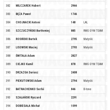
382
MILCZAREK Hubert
2966
383
BĘZA Paweł
1746
384
CHOJNACKI Antoni
148
LAL
385
SZCZUCZYŃSKI Bartłomiej
885
RMG GYM TEAM
386
ROSIŃSKI Bartek
2795
Małyski
387
LISOWSKI Maciej
2793
Małyski
388
ŚWITAŁA Adam
2827
389
CIEJKO Kamil
878
RMG GYM TEAM
390
DRZAZGA Dariusz
2408
391
PIEKUTOWSKI Adam
2794
Małyski
392
BATRACHENKO Serhii
846
B-tone
393
SZAŁAŃSKI Ryszard
2291
394
DOBIEGAŁA Michał
1099