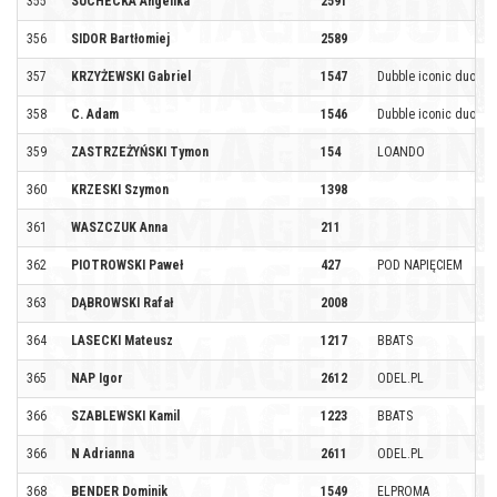
355
SUCHECKA Angelika
2591
356
SIDOR Bartłomiej
2589
357
KRZYŻEWSKI Gabriel
1547
Dubble iconic duo
358
C. Adam
1546
Dubble iconic duo
359
ZASTRZEŻYŃSKI Tymon
154
LOANDO
360
KRZESKI Szymon
1398
361
WASZCZUK Anna
211
362
PIOTROWSKI Paweł
427
POD NAPIĘCIEM
363
DĄBROWSKI Rafał
2008
364
LASECKI Mateusz
1217
BBATS
365
NAP Igor
2612
ODEL.PL
366
SZABLEWSKI Kamil
1223
BBATS
366
N Adrianna
2611
ODEL.PL
368
BENDER Dominik
1549
ELPROMA