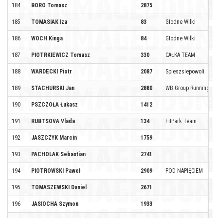
184
BORO Tomasz
2875
185
TOMASIAK Iza
83
Głodne Wilki
186
WOCH Kinga
84
Głodne Wilki
187
PIOTRKIEWICZ Tomasz
330
CAŁKA TEAM
188
WARDECKI Piotr
2087
Spieszsiepowoli
189
STACHURSKI Jan
2880
WB Group Running T
190
PSZCZOŁA Łukasz
1412
191
RUBTSOVA Vlada
134
FitPark Team
192
JASZCZYK Marcin
1759
193
PACHOLAK Sebastian
2741
194
PIOTROWSKI Paweł
2909
POD NAPIĘCIEM
195
TOMASZEWSKI Daniel
2671
196
JASIOCHA Szymon
1933