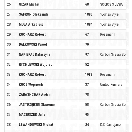
26
GIZAK Michał
68
SOCIOS SILESIA
27
SAFRON Oleksandr
1885
"Łomża Style"
28
MUŁA Arkadiusz
1884
"Łomża Style"
29
KUCHARZ Robert
67
Rossmann
30
DAŁKOWSKI Paweł
70
31
NAPIERAJ Katarzyna
97
Carbon Silesia Sport b
32
RYCHLEWSKI Wojciech
52
33
KUCHARZ Robert
1913
Rossmann
34
KUCZ Wojciech
37
United Runners
35
ZARASHCHAK Andrii
78
36
JASTRZĘBSKI Sławomir
58
Carbon Silesia Sport b
37
MACIUSZEK Julia
95
38
LEWANDOWSKI Michał
24
K.S. Campjano