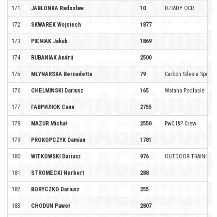
171
JABLONKA Radoslaw
10
DZIADY OCR
172
SKWAREK Wojciech
1877
173
PIENIAK Jakub
1869
174
RUBANIAK Andrii
2500
175
MŁYNARSKA Bernadetta
79
Carbon Silesia Sport b
176
CHELMINSKI Dariusz
165
Wataha Podlasie
177
ГАВРИЛЮК Саня
2755
178
MAZUR Michał
2550
PwC I&P Crew
179
PROKOPCZYK Damian
1781
180
WITKOWSKI Dariusz
976
OUTDOOR TRAINING
181
STROMECKI Norbert
288
182
BORYCZKO Dariusz
255
183
CHODUN Paweł
2807