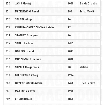
250
JASIK Maciej
1040
Banda Drombo
251
MĘDELEWSKI Paweł
894
Turbo Motylki
252
SALSKA Alicja
96
253
CHMURA-SKERCZYŃSKA Natalia
92
254
STANISZ Grzegorz
76
255
SADAL Bartosz
1415
256
GÓRECKI Jacek
2097
257
MUSZYŃSKI Przemek
2036
258
SAPAŁA Małgorzata
90
Wataha
259
DYACHENKO Vitaliy
1274
260
GRZEGORCZYK Adrian
1456
Orlen Paczka
261
MATUSOV Viktor
1290
262
KOROŚ Daniel
1858