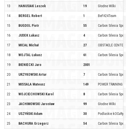
13
HANUSIAK Leszek
19
Głodne Wilki
14
BERGEL Robert
1
BeFit24Team
15
BUGDOL Piotr
55
Carbon Silesia Sport b
16
JUDEK Łukasz
4
Carbon Silesia Sport b
17
MICAŁ Michał
27
OBSTACLE CENTER T
18
WOJTAL Łukasz
61
Carbon Silesia Sport b
19
BIENIECKI Jaro
2001
20
URZYKOWSKI Artur
7
Carbon Silesia Sport b
21
MISSALA Mateusz
149
POWER TRAINING
22
WOJCIECHOWSKI Karol
8
Carbon Silesia Sport b
23
JACHIMOWSKI Jarosław
99
Głodne Wilki
24
USZYŃSKI Adam
30
Podlaskie kOCuRy
25
BACHURA Grzegorz
54
Carbon Silesia Sport b