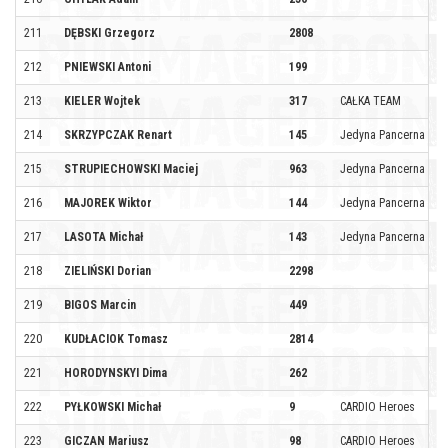
211
DĘBSKI Grzegorz
2808
212
PNIEWSKI Antoni
199
213
KIELER Wojtek
317
CAŁKA TEAM
214
SKRZYPCZAK Renart
145
Jedyna Pancerna
215
STRUPIECHOWSKI Maciej
963
Jedyna Pancerna
216
MAJOREK Wiktor
144
Jedyna Pancerna
217
LASOTA Michał
143
Jedyna Pancerna
218
ZIELIŃSKI Dorian
2298
219
BIGOS Marcin
449
220
KUDŁACIOK Tomasz
2814
221
HORODYNSKYI Dima
262
222
PYŁKOWSKI Michał
9
CARDIO Heroes
223
GICZAN Mariusz
98
CARDIO Heroes