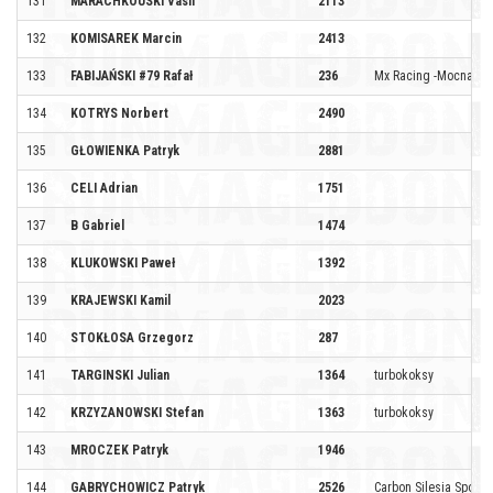
131
MARACHKOUSKI Vasil
2113
132
KOMISAREK Marcin
2413
133
FABIJAŃSKI #79 Rafał
236
Mx Racing -Mocna Ek
134
KOTRYS Norbert
2490
135
GŁOWIENKA Patryk
2881
136
CELI Adrian
1751
137
B Gabriel
1474
138
KLUKOWSKI Paweł
1392
139
KRAJEWSKI Kamil
2023
140
STOKŁOSA Grzegorz
287
141
TARGINSKI Julian
1364
turbokoksy
142
KRZYZANOWSKI Stefan
1363
turbokoksy
143
MROCZEK Patryk
1946
144
GABRYCHOWICZ Patryk
2526
Carbon Silesia Sport b