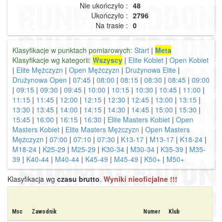
Nie ukończyło :
48
Ukończyło :
2796
Na trasie :
0
Klasyfikacje w punktach pomiarowych:
Start
|
Meta
Klasyfikacje wg kategorii:
Wszyscy
|
Elite Kobiet
|
Open Kobiet
|
Elite Mężczyzn
|
Open Mężczyzn
|
Drużynowa Elite
|
Drużynowa Open
|
07:45
|
08:00
|
08:15
|
08:30
|
08:45
|
09:00
|
09:15
|
09:30
|
09:45
|
10:00
|
10:15
|
10:30
|
10:45
|
11:00
|
11:15
|
11:45
|
12:00
|
12:15
|
12:30
|
12:45
|
13:00
|
13:15
|
13:30
|
13:45
|
14:00
|
14:15
|
14:30
|
14:45
|
15:00
|
15:30
|
15:45
|
16:00
|
16:15
|
16:30
|
Elite Masters Kobiet
|
Open
Masters Kobiet
|
Elite Masters Mężczyzn
|
Open Masters
Mężczyzn
|
07:00
|
07:10
|
07:30
|
K13-17
|
M13-17
|
K18-24
|
M18-24
|
K25-29
|
M25-29
|
K30-34
|
M30-34
|
K35-39
|
M35-
39
|
K40-44
|
M40-44
|
K45-49
|
M45-49
|
K50+
|
M50+
Klasyfikacja wg
czasu brutto
.
Wyniki nieoficjalne !!!
Msc
Zawodnik
Numer
Klub