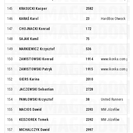
145
KRASUCKI Kacper
2582
146
KARAŚ Karol
23
HardBox Otwock
147
CHOJNACKI Konrad
172
148
SAJAK Kamil
75
149
MARKIEWICZ Krzysztof
536
150
ZAWISTOWSKI Konrad
1914
www.ikonka.com.pl
151
ZAWISTOWSKI Patryk
1915
www.ikonka.com.pl
152
GIERS Karina
2010
153
JACZEWSKI Sebastian
2728
154
PAWŁOWSKI Krzysztof
38
United Runners
155
MACIOS Dawid
2393
MM Józefów
156
KEDZIOREK Tomek
2392
MM Józefów
157
MICHALCZYK Dawid
2997