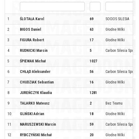
1
ŚLOTAŁA Karol
69
SOCIOS SILESIA
2
BIGOS Daniel
63
Głodne Wilki
3
FIGURA Robert
17
Głodne Wilki
4
RUDNICKI Marcin
5
Carbon Silesia Sport b
5
ŚPIEWAK Michał
1027
6
CHŁĄD Aleksander
56
Carbon Silesia Sport b
7
CHUDZIAK Sebastian
16
Głodne Wilki
8
JUREŃCZYK Klaudia
1281
9
TALARKO Mateusz
2
Bez Teamu
10
GLIŃSKI Adrian
18
Głodne Wilki
11
MARUSZEWSKI Marcin
59
Carbon Silesia Sport b
12
RYBCZYŃSKI Michał
20
Głodne Wilki