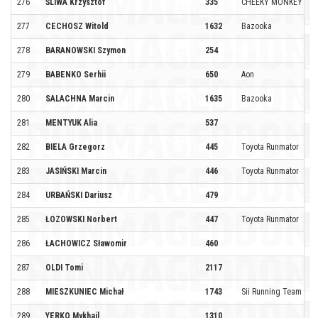
276
ŚLIWA Krzysztof
335
CHEEKY MONKEY TE
277
CECHOSZ Witold
1632
Bazooka
278
BARANOWSKI Szymon
254
279
BABENKO Serhii
650
Aon
280
SALACHNA Marcin
1635
Bazooka
281
MENTYUK Alia
537
282
BIELA Grzegorz
445
Toyota Runmator
283
JASIŃSKI Marcin
446
Toyota Runmator
284
URBAŃSKI Dariusz
479
285
ŁOZOWSKI Norbert
447
Toyota Runmator
286
ŁACHOWICZ Sławomir
460
287
OLDI Tomi
2117
288
MIESZKUNIEC Michał
1743
Sii Running Team
289
YERKO Mykhail
1310