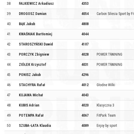
38
FALKIEWICZ Arkadiusz
4353
39
DROGOSZ Damian
4054
Carbon Silesia Sport by Fi
40
BĄK Jakub
4808
41
KWAŚNIAK Bartłomiej
4044
42
STAROSZYŃSKI Dawid
4107
43
PORCZYK Zbigniew
4028
POWER TRAINING
44
ZIÓŁEK Krzysztof
4031
POWER TRAINING
45
PONISZ Jakub
4296
46
STACHYRA Rafał
4012
Głodne Wilki
47
KUJAWA Michał
4043
48
KUBIS Adrian
4020
Klasyczna 3
49
POTEMPA Rafał
4067
FitPark Team
50
SZUBA-ŁATA Klaudia
4089
Enjoy by sport