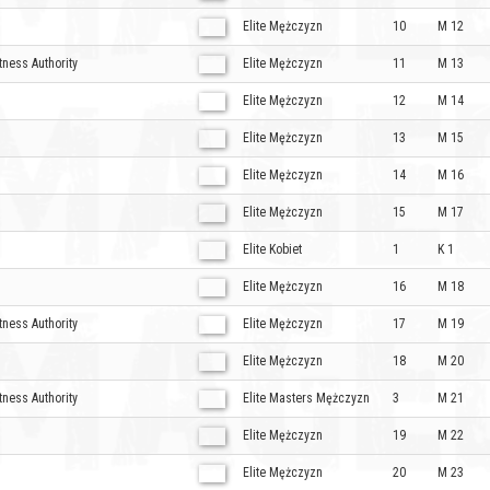
Elite Mężczyzn
10
M 12
tness Authority
Elite Mężczyzn
11
M 13
Elite Mężczyzn
12
M 14
Elite Mężczyzn
13
M 15
Elite Mężczyzn
14
M 16
Elite Mężczyzn
15
M 17
Elite Kobiet
1
K 1
Elite Mężczyzn
16
M 18
tness Authority
Elite Mężczyzn
17
M 19
Elite Mężczyzn
18
M 20
tness Authority
Elite Masters Mężczyzn
3
M 21
Elite Mężczyzn
19
M 22
Elite Mężczyzn
20
M 23