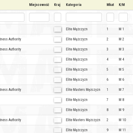
Miejscowość
Kraj
Kategoria
Mkat
K/M
Elite Mężczyzn
1
M 1
tness Authority
Elite Mężczyzn
2
M 2
tness Authority
Elite Mężczyzn
3
M 3
Elite Mężczyzn
4
M 4
Elite Mężczyzn
5
M 5
Elite Mężczyzn
6
M 6
tness Authority
Elite Masters Mężczyzn
1
M 7
Elite Mężczyzn
7
M 8
Elite Mężczyzn
8
M 9
tness Authority
Elite Masters Mężczyzn
2
M 10
Elite Mężczyzn
9
M 11