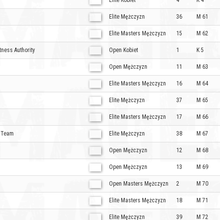
Elite Kobiet
4
K 4
Elite Mężczyzn
36
M 61
Elite Masters Mężczyzn
15
M 62
tness Authority
Open Kobiet
1
K 5
Open Mężczyzn
11
M 63
Elite Masters Mężczyzn
16
M 64
Elite Mężczyzn
37
M 65
Elite Masters Mężczyzn
17
M 66
e Team
Elite Mężczyzn
38
M 67
Open Mężczyzn
12
M 68
Open Mężczyzn
13
M 69
Open Masters Mężczyzn
2
M 70
Elite Masters Mężczyzn
18
M 71
Elite Mężczyzn
39
M 72