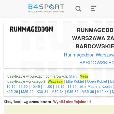
RUNMAGEDD
WARSZAWA Z
BARDOWSKI
Runmageddon Warsza
BARDOWSKIE
Klasyfikacje w punktach pomiarowych:
Start
|
Meta
Klasyfikacje wg kategorii:
Wszyscy
|
Elite Kobiet
|
Open Kobiet
|
El
10:15
|
10:30
|
10:45
|
11:00
|
11:15
|
11:30
|
Elite Masters Kobiet
K25-29
|
M25-29
|
K30-34
|
M30-34
|
K35-39
|
M35-39
|
K40-44
|
Klasyfikacja wg
czasu brutto
.
Wyniki nieoficjalne !!!