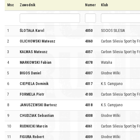
Msc
Zawodnik
Numer
Klub
1
ŚLOTAŁA Karol
4050
SOCIOS SILESIA
2
OLICHOWSKI Mateusz
4060
Carbon Silesia Sport by Fi
3
KALWAS Mateusz
4057
Carbon Silesia Sport by Fi
4
MARKOWSKI Fabian
4078
Wataha
5
BIGOS Daniel
4007
Głodne Wilki
6
CIEPIELA Dominik
4017
K.S. Campjano
7
FORMELA Piotr
4100
Carbon Silesia Sport by Fi
8
JANUSZEWSKI Bartosz
4018
K.S. Campjano
9
CHUDZIAK Sebastian
4008
Głodne Wilki
10
RUDNICKI Marcin
4061
Carbon Silesia Sport by Fi
11
FIGURA Robert
4009
Głodne Wilki