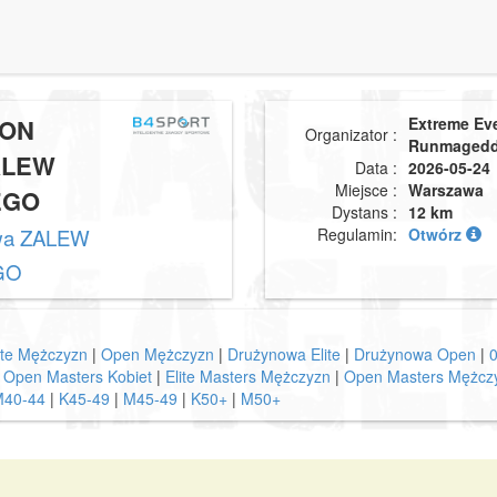
ON
Extreme Ev
Organizator :
Runmaged
ALEW
Data :
2026-05-24
Miejsce :
Warszawa
EGO
Dystans :
12 km
wa ZALEW
Regulamin:
Otwórz
GO
ite Mężczyzn
|
Open Mężczyzn
|
Drużynowa Elite
|
Drużynowa Open
|
|
Open Masters Kobiet
|
Elite Masters Mężczyzn
|
Open Masters Mężcz
M40-44
|
K45-49
|
M45-49
|
K50+
|
M50+