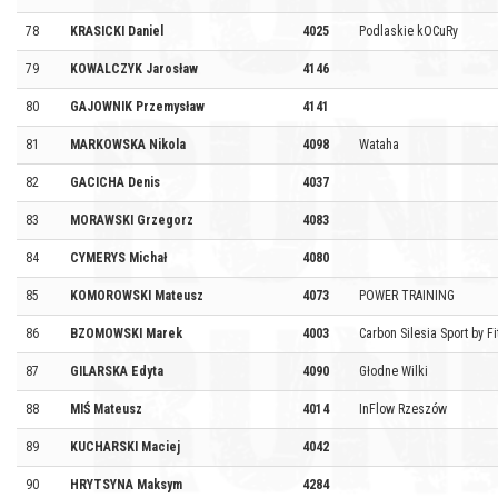
78
KRASICKI Daniel
4025
Podlaskie kOCuRy
79
KOWALCZYK Jarosław
4146
80
GAJOWNIK Przemysław
4141
81
MARKOWSKA Nikola
4098
Wataha
82
GACICHA Denis
4037
83
MORAWSKI Grzegorz
4083
84
CYMERYS Michał
4080
85
KOMOROWSKI Mateusz
4073
POWER TRAINING
86
BZOMOWSKI Marek
4003
Carbon Silesia Sport by Fi
87
GILARSKA Edyta
4090
Głodne Wilki
88
MIŚ Mateusz
4014
InFlow Rzeszów
89
KUCHARSKI Maciej
4042
90
HRYTSYNA Maksym
4284