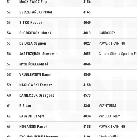
51
MAĆKIEWICZ Filip
4156
52
SZCZEPAŃSKI Paweł
4165
53
SITKO Kacper
4049
54
SŁODKOWSKI Marek
4013
HARDCORY
55
DZIURLA Szymon
4027
POWER TRAINING
56
JASTRZĘBSKI Sławomir
4055
Carbon Silesia Sport by Fi
57
MYŚLIŃSKI Konrad
4046
58
VRUBLEVSKYI Daniil
4849
59
NAGŁOWSKI Tomasz
4158
60
DANILCZUK Grzegorz
4573
61
BIS Jan
4341
VCENTRUM
62
BABYCH Sergiy
4034
VenBOX Team
63
NOGAŃSKI Paweł
4138
POWER TRAINING