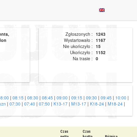
ents,
Zgłoszonych :
1243
don
Wystartowało :
1167
Nie ukończyło :
15
Ukończyło :
1152
Na trasie :
0
08:00
|
08:15
|
08:30
|
08:45
|
09:00
|
09:15
|
09:30
|
09:45
|
10:00
|
yzn
|
07:30
|
07:40
|
07:50
|
K13-17
|
M13-17
|
K18-24
|
M18-24
|
Czas
Czas
netto
brutto
Różnica