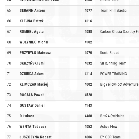
64
RYŚ-HANUSIAK Marzena
4106
Głodne Wilki
65
SERAFIN Antoni
4077
Team Primabiotic
66
KLEJNA Patryk
4116
67
ROMBEL Agata
4088
Carbon Silesia Sport by Fi
68
WOŁYNIEC Michał
4102
69
PRZYBYŁO Mateusz
4070
Koniu Squad
70
SKRZYŃSKI Emil
4032
Sii Running Team
71
DZIURDA Adam
4114
POWER TRAINING
72
KLIMCZAK Maciej
4002
BigYellowFoot Adventur
73
ROGALA Paweł
4528
74
GUSTAW Daniel
4143
75
D. Łukasz
4468
Box74 Świdnica
76
WENTA Tadeusz
4052
Active Flow
77
ŁUSZCZYNA Robert
4006
EY OCR Team