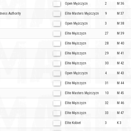
Open Mężczyzn
2
M 36
tness Authority
Elite Masters Mężczyzn
9
M 37
Open Mężczyzn
3
M 38
Elite Mężczyzn
27
M 39
Elite Mężczyzn
28
M 40
Elite Mężczyzn
29
M 41
Elite Mężczyzn
30
M 42
Open Mężczyzn
4
M 43
Elite Mężczyzn
31
M 44
Elite Masters Mężczyzn
10
M 45
Elite Mężczyzn
32
M 46
Elite Mężczyzn
33
M 47
Elite Kobiet
3
K 3