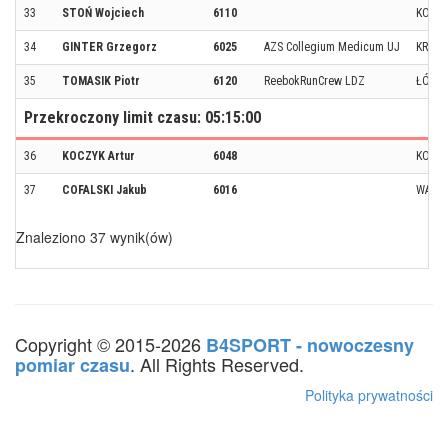
33
STOŃ Wojciech
6110
KORZ
34
GINTER Grzegorz
6025
AZS Collegium Medicum UJ
KRAK
35
TOMASIK Piotr
6120
ReebokRunCrew LDZ
ŁÓDŹ
Przekroczony limit czasu: 05:15:00
36
KOCZYK Artur
6048
KOBY
37
COFALSKI Jakub
6016
WARS
Znaleziono 37 wynik(ów)
Copyright © 2015-2026
B4SPORT - nowoczesny
. All Rights Reserved.
pomiar czasu
Polityka prywatności