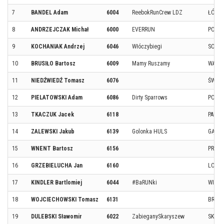
7
BANDEL Adam
6004
ReebokRunCrew LDZ
ŁÓDŹ
8
ANDRZEJCZAK Michał
6000
EVERRUN
PODDĘ
9
KOCHANIAK Andrzej
6046
Włóczybiegi
SOWL
10
BRUSIŁO Bartosz
6009
Mamy Ruszamy
WARS
11
NIEDŹWIEDŹ Tomasz
6076
ŚWIDN
12
PIELATOWSKI Adam
6086
Dirty Sparrows
POZN
13
TKACZUK Jacek
6118
PABIA
14
ZALEWSKI Jakub
6139
Golonka HULS
GĄBIN
15
WNENT Bartosz
6156
PROS
16
GRZEBIELUCHA Jan
6160
LOND
17
KINDLER Bartlomiej
6044
#BaRUNki
WIELI
18
WOJCIECHOWSKI Tomasz
6131
BRZE
19
DULEBSKI Sławomir
6022
ZabieganySkaryszew
SKAR