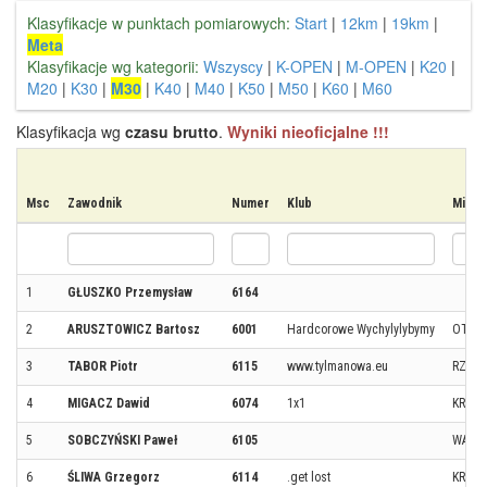
Klasyfikacje w punktach pomiarowych:
Start
|
12km
|
19km
|
Meta
Klasyfikacje wg kategorii:
Wszyscy
|
K-OPEN
|
M-OPEN
|
K20
|
M20
|
K30
|
M30
|
K40
|
M40
|
K50
|
M50
|
K60
|
M60
Klasyfikacja wg
czasu brutto
.
Wyniki nieoficjalne !!!
Msc
Zawodnik
Numer
Klub
Miejs
1
GŁUSZKO Przemysław
6164
2
ARUSZTOWICZ Bartosz
6001
Hardcorowe Wychylylybymy
OTWO
3
TABOR Piotr
6115
www.tylmanowa.eu
RZES
4
MIGACZ Dawid
6074
1x1
KRAK
5
SOBCZYŃSKI Paweł
6105
WARS
6
ŚLIWA Grzegorz
6114
.get lost
KRAK