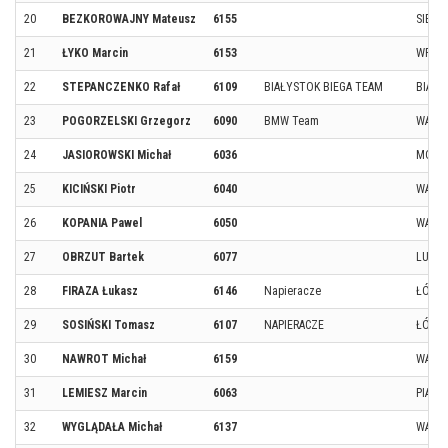
20
BEZKOROWAJNY Mateusz
6155
SIEPR
21
ŁYKO Marcin
6153
WROC
22
STEPANCZENKO Rafał
6109
BIAŁYSTOK BIEGA TEAM
BIAŁY
23
POGORZELSKI Grzegorz
6090
BMW Team
WARS
24
JASIOROWSKI Michał
6036
MOGIE
25
KICIŃSKI Piotr
6040
WARS
26
KOPANIA Pawel
6050
WARS
27
OBRZUT Bartek
6077
LUBO
28
FIRAZA Łukasz
6146
Napieracze
ŁÓDŹ
29
SOSIŃSKI Tomasz
6107
NAPIERACZE
ŁÓDŹ
30
NAWROT Michał
6159
WARS
31
LEMIESZ Marcin
6063
PIAS
32
WYGLĄDAŁA Michał
6137
WARS