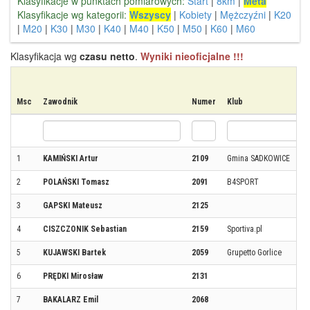
Klasyfikacje w punktach pomiarowych:
Start
|
8km
|
Meta
Klasyfikacje wg kategorii:
Wszyscy
|
Kobiety
|
Mężczyźni
|
K20
|
M20
|
K30
|
M30
|
K40
|
M40
|
K50
|
M50
|
K60
|
M60
Klasyfikacja wg
czasu netto
.
Wyniki nieoficjalne !!!
Msc
Zawodnik
Numer
Klub
1
KAMIŃSKI Artur
2109
Gmina SADKOWICE
2
POLAŃSKI Tomasz
2091
B4SPORT
3
GAPSKI Mateusz
2125
4
CISZCZONIK Sebastian
2159
Sportiva.pl
5
KUJAWSKI Bartek
2059
Grupetto Gorlice
6
PRĘDKI Mirosław
2131
7
BAKALARZ Emil
2068