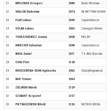
21
BRYLONEK Grzegorz
2080
Radio Wrocław
22
SKALSKI Radosław
2074
KB AKTYWNI KONIN
23
FLAK Łukasz
2049
Zapierdalacze
24
GOLBA Łukasz
2063
Zabiegani Mielec
25
TERESZKIEWICZ Joanna
2028
PKO BP
26
KWIECIEŃ Sebastian
2048
Zapierdalacze
27
WAHL Daniel
2071
T.S. AKS Chorzów
28
CISKI Piotr
2128
29
KRUSZEWSKA-SENK Agnieszka
2062
ObozyBiegowe.pl
30
BAR Tomasz
2064
31
ZIELIŃSKI Marek
2129
32
SZUBART Krzysztof
2157
33
PIETRASZEWSKI Witold
2126
NETBOX BIEGA