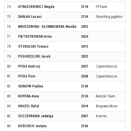
74
ATRASZKIEWICZ Magda
2118
F3Team
75
DARŁAK Lucasz
2134
Smashing pąpkins
76
BRUSZEWSKA- GŁOMBIOWSKA Monika
2052
77
PIETRZYKOWSKI Artur
2024
78
STODULSKI Tomasz
2015
79
POGORZELSKI Jacek
2032
80
PITAS Andrzej
2037
Zapierdalacze
81
PITAS Piotr
2038
Zapierdalacze
82
SERAFIN Paulina
2140
83
KOPERA Anna
2124
Kamzik Team
84
KRUZEL Rafal
2018
Biegowe Misie
85
SZCZEPANIAK Jadwiga
2067
Everrun
86
KOŚCIUCH Justyna
2166