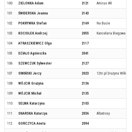
100
ZIELONKA Adam
2121
Amicus AR
101
ŚWIDERSKA Joanna
2143
102
POKRYWKA Stefan
2169
Na Bucie
103
KOCIOŁEK Andrzej
2055
Kancelaria Biegowa St
104
ATRASZKIEWICZ Olga
2117
105
DZIAŁO Agnieszka
2041
106
SZEWCZUK Sylwester
2127
107
SIWIŃSKI Jerzy
2023
12tri.pl Drużyna Wilka
108
WÓJCIK Grażyna
2136
109
WÓJCIK Michał
2135
110
SELWA Katarzyna
2103
111
SNARSKA Katarzya
2036
Albatrosy
112
GORCZYCA Aneta
2094