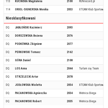
113
KUCIŃSKA Magdalena
2100
RUNrecord.pl
114
ORIOL-SIGNERSKA Monika
2053
XTEAM Klub Sportowy XT
Niesklasyfikowani
DQ
JABŁOŃSKI Kazimierz
2093
DQ
DORSZEWSKA Bożena
2076
DQ
PODKÓWKA Zbigniew
2077
DQ
PERKOWSKI Tomasz
2162
DQ
GÓRA Daniel
2108
DQ
LOS Anna
2044
Turlam się Team
DQ
STRZELECKI Artur
2078
DQ
JODŁOWSKA Wioletta
2054
XTEAM Klub Sportowy XT
DQ
PACANOWSKA Agnieszka
2034
Wełnica Biega
DQ
PACANOWSKI Robert
2035
Wełnica Biega