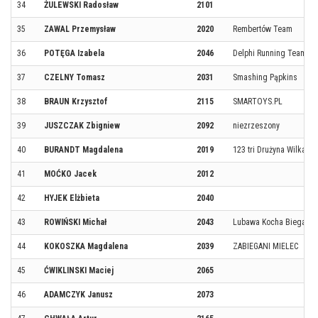
34
ŻULEWSKI Radosław
2101
35
ZAWAL Przemysław
2020
Rembertów Team
36
POTĘGA Izabela
2046
Delphi Running Team
37
CZELNY Tomasz
2031
Smashing Pąpkins
38
BRAUN Krzysztof
2115
SMARTOYS.PL
39
JUSZCZAK Zbigniew
2092
niezrzeszony
40
BURANDT Magdalena
2019
123 tri Drużyna Wilka
41
MOĆKO Jacek
2012
42
HYJEK Elżbieta
2040
43
ROWIŃSKI Michał
2043
Lubawa Kocha Biegać
44
KOKOSZKA Magdalena
2039
ZABIEGANI MIELEC
45
ĆWIKLINSKI Maciej
2065
46
ADAMCZYK Janusz
2073