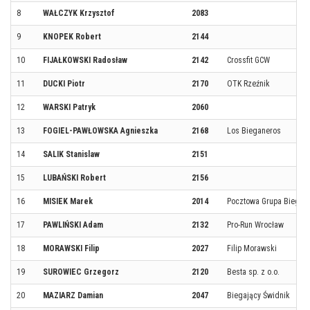
8
WAŁCZYK Krzysztof
2083
9
KNOPEK Robert
2144
10
FIJAŁKOWSKI Radosław
2142
Crossfit GCW
11
DUCKI Piotr
2170
OTK Rzeźnik
12
WARSKI Patryk
2060
13
FOGIEL-PAWŁOWSKA Agnieszka
2168
Los Bieganeros
14
SALIK Stanislaw
2151
15
LUBAŃSKI Robert
2156
16
MISIEK Marek
2014
Pocztowa Grupa Biegow
17
PAWLIŃSKI Adam
2132
Pro-Run Wrocław
18
MORAWSKI Filip
2027
Filip Morawski
19
SUROWIEC Grzegorz
2120
Besta sp. z o.o.
20
MAZIARZ Damian
2047
Biegający Świdnik