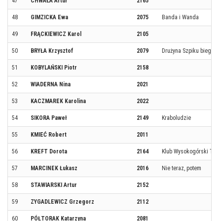
47
CHWAŁA Artur
2165
48
GIMZICKA Ewa
2075
Banda i Wanda
49
FRĄCKIEWICZ Karol
2105
50
BRYŁA Krzysztof
2079
Drużyna Szpiku biegnijm
51
KOBYLAŃSKI Piotr
2158
52
WIADERNA Nina
2021
53
KACZMAREK Karolina
2022
54
SIKORA Paweł
2149
Kraboludzie
55
KMIEĆ Robert
2011
56
KREFT Dorota
2164
Klub Wysokogórski Trój
57
MARCINEK Łukasz
2016
Nie teraz, potem
58
STAWIARSKI Artur
2152
59
ZYGADLEWICZ Grzegorz
2112
60
PÓŁTORAK Katarzyna
2081