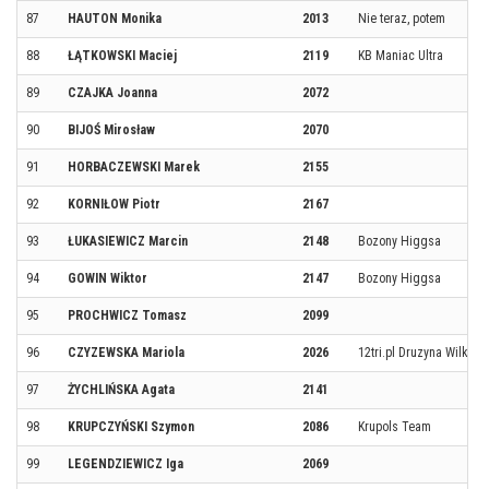
87
HAUTON Monika
2013
Nie teraz, potem
88
ŁĄTKOWSKI Maciej
2119
KB Maniac Ultra
89
CZAJKA Joanna
2072
90
BIJOŚ Mirosław
2070
91
HORBACZEWSKI Marek
2155
92
KORNIŁOW Piotr
2167
93
ŁUKASIEWICZ Marcin
2148
Bozony Higgsa
94
GOWIN Wiktor
2147
Bozony Higgsa
95
PROCHWICZ Tomasz
2099
96
CZYZEWSKA Mariola
2026
12tri.pl Druzyna Wilka
97
ŻYCHLIŃSKA Agata
2141
98
KRUPCZYŃSKI Szymon
2086
Krupols Team
99
LEGENDZIEWICZ Iga
2069