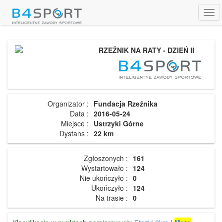
Tog
navi
RZEŹNIK NA RATY - DZIEŃ II
Organizator :
Fundacja Rzeźnika
Data :
2016-05-24
Miejsce :
Ustrzyki Górne
Dystans :
22 km
Zgłoszonych :
161
Wystartowało :
124
Nie ukończyło :
0
Ukończyło :
124
Na trasie :
0