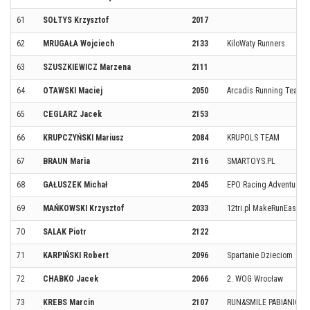
61
SOŁTYS Krzysztof
2017
62
MRUGAŁA Wojciech
2133
KiloWaty Runners
63
SZUSZKIEWICZ Marzena
2111
64
OTAWSKI Maciej
2050
Arcadis Running Team
65
CEGLARZ Jacek
2153
66
KRUPCZYŃSKI Mariusz
2084
KRUPOLS TEAM
67
BRAUN Maria
2116
SMARTOYS.PL
68
GAŁUSZEK Michał
2045
EPO Racing Adventure 
69
MAŃKOWSKI Krzysztof
2033
12tri.pl MakeRunEasier
70
SALAK Piotr
2122
71
KARPIŃSKI Robert
2096
Spartanie Dzieciom
72
CHABKO Jacek
2066
2. WOG Wrocław
73
KREBS Marcin
2107
RUN&SMILE PABIANICE