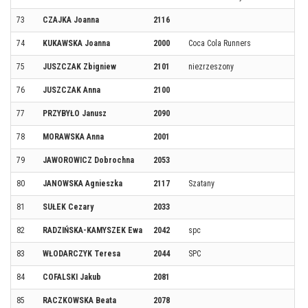
73
CZAJKA Joanna
2116
74
KUKAWSKA Joanna
2000
Coca Cola Runners
75
JUSZCZAK Zbigniew
2101
niezrzeszony
76
JUSZCZAK Anna
2100
77
PRZYBYŁO Janusz
2090
78
MORAWSKA Anna
2001
79
JAWOROWICZ Dobrochna
2053
80
JANOWSKA Agnieszka
2117
Szatany
81
SUŁEK Cezary
2033
82
RADZIŃSKA-KAMYSZEK Ewa
2042
spc
83
WŁODARCZYK Teresa
2044
SPC
84
COFALSKI Jakub
2081
85
RACZKOWSKA Beata
2078