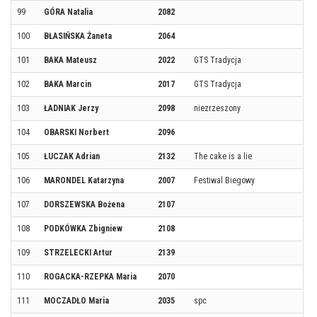
99
GÓRA Natalia
2082
100
BŁASIŃSKA Żaneta
2064
101
BAKA Mateusz
2022
GTS Tradycja
102
BAKA Marcin
2017
GTS Tradycja
103
ŁADNIAK Jerzy
2098
niezrzeszony
104
OBARSKI Norbert
2096
105
ŁUCZAK Adrian
2132
The cake is a lie
106
MARONDEL Katarzyna
2007
Festiwal Biegowy
107
DORSZEWSKA Bożena
2107
108
PODKÓWKA Zbigniew
2108
109
STRZELECKI Artur
2139
110
ROGACKA-RZEPKA Maria
2070
111
MOCZADŁO Maria
2035
spc