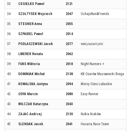
33
CEGIEŁKO Paweł
2121
34
SZOŁTYSEK Wojciech
2047
OchajoRun&Friends
35
STEGNER Anna
2055
36
SZPAIDEL Pawel
2014
37
PODLASZEWSKI Jacek
2077
veni,cucurri,vici
38
LIBEREK Renata
2062
39
FUKS Wiktoria
2018
Night Runners +
40
DOMINIAK Michał
2138
KB Ożarów Mazowiecki Biega
41
KOWALSKA Justyna
2094
Morsy Ośno Lubuskie
42
ODYA Marcin
2080
Easy Runner
43
WILCZAK Katarzyna
2043
44
ZAJAC Andrzej
2130
Nokia Kraków
45
SLENDAK Jacek
2041
Husaria Race Team