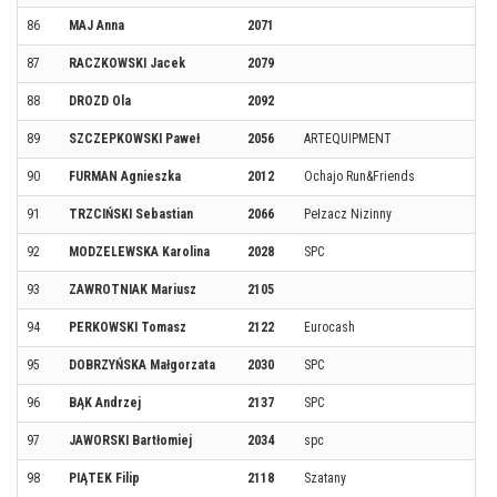
86
MAJ Anna
2071
87
RACZKOWSKI Jacek
2079
88
DROZD Ola
2092
89
SZCZEPKOWSKI Paweł
2056
ARTEQUIPMENT
90
FURMAN Agnieszka
2012
Ochajo Run&Friends
91
TRZCIŃSKI Sebastian
2066
Pełzacz Nizinny
92
MODZELEWSKA Karolina
2028
SPC
93
ZAWROTNIAK Mariusz
2105
94
PERKOWSKI Tomasz
2122
Eurocash
95
DOBRZYŃSKA Małgorzata
2030
SPC
96
BĄK Andrzej
2137
SPC
97
JAWORSKI Bartłomiej
2034
spc
98
PIĄTEK Filip
2118
Szatany