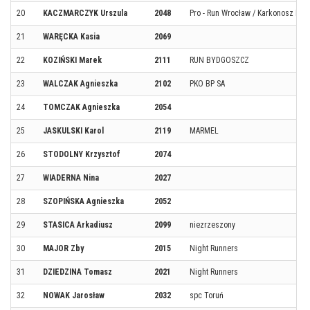
20
KACZMARCZYK Urszula
2048
Pro - Run Wrocław / Karkonosz Ru
21
WARĘCKA Kasia
2069
22
KOZIŃSKI Marek
2111
RUN BYDGOSZCZ
23
WALCZAK Agnieszka
2102
PKO BP SA
24
TOMCZAK Agnieszka
2054
25
JASKULSKI Karol
2119
MARMEL
26
STODOLNY Krzysztof
2074
27
WIADERNA Nina
2027
28
SZOPIŃSKA Agnieszka
2052
29
STASICA Arkadiusz
2099
niezrzeszony
30
MAJOR Zby
2015
Night Runners
31
DZIEDZINA Tomasz
2021
Night Runners
32
NOWAK Jarosław
2032
spc Toruń