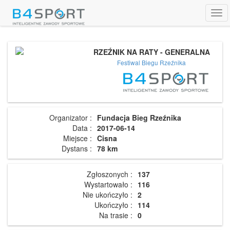
Tog
navi
RZEŹNIK NA RATY - GENERALNA
Festiwal Biegu Rzeźnika
Organizator :
Fundacja Bieg Rzeźnika
Data :
2017-06-14
Miejsce :
Cisna
Dystans :
78 km
Zgłoszonych :
137
Wystartowało :
116
Nie ukończyło :
2
Ukończyło :
114
Na trasie :
0