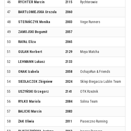
46
RYCHTER Marcin
2115
Rychterowie
47
BARTŁOMIEJSKA Urszula
2060
48
STEFAŃCZYK Monika
2003
Vege Runners
49
ZAMOJSKI Bogumił
2057
50
RAFAŁ Eliza
2065
51
GULAN Norbert
2129
Moya Matcha
52
LEHMANN Lukasz
2133
53
ONAK Izabela
2058
OchajoRun & Friends
54
SIEDLACZEK Zbigniew
2024
Sklep Biegacza Lublin Team
55
USZYŃSKI Grzegorz
2141
OTK Rzeźnik
56
RYŁKO Mariola
2084
Solina Team
57
BALICKI Marcin
2083
58
ŻAK Oliwia
2011
Piaseczno Running