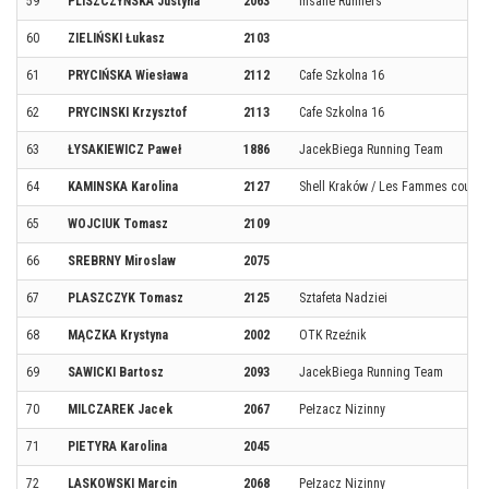
59
PLISZCZYŃSKA Justyna
2063
Insane Runners
60
ZIELIŃSKI Łukasz
2103
61
PRYCIŃSKA Wiesława
2112
Cafe Szkolna 16
62
PRYCINSKI Krzysztof
2113
Cafe Szkolna 16
63
ŁYSAKIEWICZ Paweł
1886
JacekBiega Running Team
64
KAMINSKA Karolina
2127
Shell Kraków / Les Fammes courant
65
WOJCIUK Tomasz
2109
66
SREBRNY Miroslaw
2075
67
PLASZCZYK Tomasz
2125
Sztafeta Nadziei
68
MĄCZKA Krystyna
2002
OTK Rzeźnik
69
SAWICKI Bartosz
2093
JacekBiega Running Team
70
MILCZAREK Jacek
2067
Pełzacz Nizinny
71
PIETYRA Karolina
2045
72
LASKOWSKI Marcin
2068
Pełzacz Nizinny