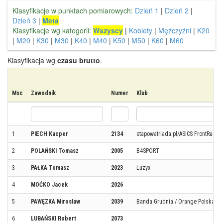
Klasyfikacje w punktach pomiarowych:
Dzień 1
|
Dzień 2
|
Dzień 3
|
Meta
Klasyfikacje wg kategorii:
Wszyscy
|
Kobiety
|
Mężczyźni
|
K20
|
M20
|
K30
|
M30
|
K40
|
M40
|
K50
|
M50
|
K60
|
M60
Klasyfikacja wg
czasu brutto
.
Msc
Zawodnik
Numer
Klub
1
PIECH Kacper
2134
etapowatriada.pl/ASICS FrontRunne
2
POLAŃSKI Tomasz
2005
B4SPORT
3
PAŁKA Tomasz
2023
Luzyx
4
MOĆKO Jacek
2026
5
PAWĘZKA Mirosław
2039
Banda Grudnia / Orange Polska
6
LUBAŃSKI Robert
2073