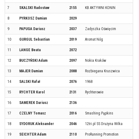
7
SKALSKI Radosław
2155
KB AKTYWNI KONIN
8
PYRKOSZ Damian
2029
9
PAPUGA Dariusz
2037
Zadyszka Oświęcim
10
GURGUL Sebastian
2019
Aromat Nóg
11
LANGE Beata
2072
12
BUCZYŃSKI Adam
2097
Nokia Kraków
13
MAJER Damian
2088
Rozbiegana Kruszwica
14
SALSKI Rafał
2076
1968
15
RYCHTER Karol
2131
Rychterowie
16
SAMEREK Dariusz
2136
17
CZELNY Tomasz
2016
Smashing Pąpkins
18
SYDORUK Aleksander
2046
12tri.pl SS Drużyna Wilka
19
SEICHTER Adam
2110
ProRunning Promotion