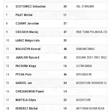
6
SZOTOWICZ Sebastian
30
SKL STARGARD
7
PIŁAT Michał
11
8
CZARNY Jaroslaw
37
9
CIECIUCH Maciej
47
RNB TEAM POLANICA ZDRÓJ
10
ŁABUZ Małgorzata
35
11
WOŁOSZYN Konrad
48
BRACIAKTRANS
12
JĄKALSKI Ryszard
42
BIEGAM ŻEBY ŻREĆ WIĘCEJ 
13
PACHURA Kinga
16
ULTRA BABIA
14
PYCHA Piotr
46
BRYGADA RR
15
GARGÓL Jan
34
ACCENTURE RUNNERS CLUB
16
CHRZANOWSKI Paweł
14
17
BARTELA Edyta
32
ACCENTURE
18
DERENCZ Michał
10
AKTYWNA NOWA RUDA