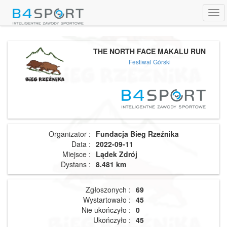
Tog
navi
THE NORTH FACE MAKALU RUN
Festiwal Górski
Organizator :
Fundacja Bieg Rzeźnika
Data :
2022-09-11
Miejsce :
Lądek Zdrój
Dystans :
8.481 km
Zgłoszonych :
69
Wystartowało :
45
Nie ukończyło :
0
Ukończyło :
45