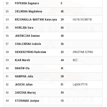
32
POPENDA Dagmara
5
33
ZIELIŃSKA Magdalena
45
34
KRZONKALLA-BARTNIK Katarzyna
29
HUTA SYLWETKI
35
HOREJDA Sara
36
36
JAKÓBCZAK Damian
40
37
CHALCIŃSKA Izabela
26
38
SIEKIERZYŃSKI Radosław
23
DRUŻYNA SZPIKU
39
KLAR Marek
44
BEZ
40
DIAKÓW Ola
41
41
HABRYKA Julia
38
42
JASICKI Julian
51
LĄDEK PTTK
43
ZARZEKA Maciej
39
44
STEFANIAK Justyna
15