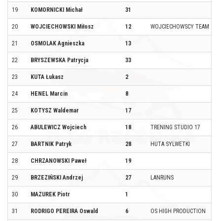
19
KOMORNICKI Michał
31
20
WOJCIECHOWSKI Miłosz
12
WOJCIECHOWSCY TEAM
21
OSMOLAK Agnieszka
13
22
BRYSZEWSKA Patrycja
33
23
KUTA Łukasz
2
24
HENEL Marcin
8
25
KOTYSZ Waldemar
17
26
ABULEWICZ Wojciech
18
TRENING STUDIO 17
27
BARTNIK Patryk
28
HUTA SYLWETKI
28
CHRZANOWSKI Paweł
19
29
BRZEZIŃSKI Andrzej
27
LANRUNS
30
MAZUREK Piotr
1
31
RODRIGO PEREIRA Oswald
6
OS HIGH PRODUCTION