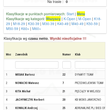
Na trasie :
0
Klasyfikacje w punktach pomiarowych:
Start
|
Meta
Klasyfikacje wg kategorii:
Wszyscy
|
K-Open
|
M-Open
|
K18-
29
|
M18-29
|
K30-39
|
M30-39
|
K40-49
|
M40-49
|
K50-59
|
M50-59
|
K60+
|
M60+
Klasyfikacja wg
czasu netto
.
Wyniki nieoficjalne !!!
Msc
Zawodnik
Numer
Klub
1
MISIAK Bartosz
22
DYNAFIT TEAM
2
NOWACKI Mateusz
7
PRZEDWOJEWSKI TEAM
3
KITA Michał
21
PĘDZĄCY W MIEJSCU
4
JACHYMCZYK Norbert
20
KB MCKIS JAWORZNO
5
KOWALIK Andrzej
25
ADRUNALINE.PL/ BIEG OPOLS