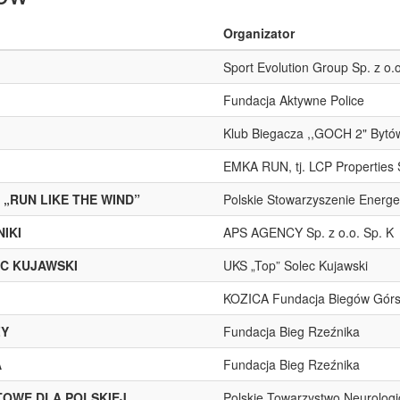
Organizator
Sport Evolution Group Sp. z o.o
Fundacja Aktywne Police
Klub Biegacza ,,GOCH 2" Bytó
EMKA RUN, tj. LCP Properties S
 „RUN LIKE THE WIND”
Polskie Stowarzyszenie Energe
IKI
APS AGENCY Sp. z o.o. Sp. K
EC KUJAWSKI
UKS „Top” Solec Kujawski
KOZICA Fundacja Biegów Górs
ZY
Fundacja Bieg Rzeźnika
A
Fundacja Bieg Rzeźnika
OWE DLA POLSKIEJ
Polskie Towarzystwo Neurolog