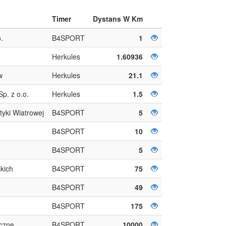
Timer
Dystans W Km
.
B4SPORT
1
Herkules
1.60936
w
Herkules
21.1
p. z o.o.
Herkules
1.5
tyki Wiatrowej
B4SPORT
5
B4SPORT
10
B4SPORT
5
kich
B4SPORT
75
B4SPORT
49
B4SPORT
175
iczne
B4SPORT
10000