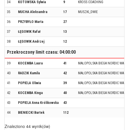
34
KOTOWSKA Sylwia
9
KROSS COACHING
35
MUCHA Aleksandra
17
MUSZKI_DWIE
36
PRZYBYŁO Marta
27
37
ŁĘGOWIK Rafał
13
38
ŁĘGOWIK Andrzej
12
Przekroczony limit czasu: 04:00:00
39
KOCEMBA Laura
41
MAŁOPOLSKA BIEGA NORDIC WALKI
40
RADZIK Kamila
42
MAŁOPOLSKA BIEGA NORDIC WALKI
41
POPIELA Oliwia
39
MAŁOPOLSKA BIEGA NORDIC WALKI
42
KOCEMBA Kinga
40
MAŁOPOLSKA BIEGA NORDIC WALKI
43
POPIELA Anna Królikowska
43
44
BIENIECKI Bartek
112
Znaleziono 44 wynik(ów)