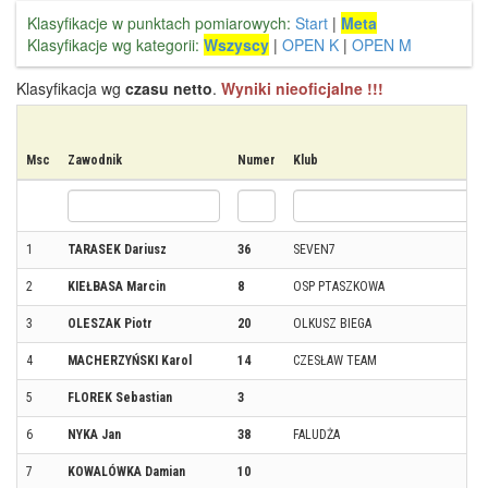
Klasyfikacje w punktach pomiarowych:
Start
|
Meta
Klasyfikacje wg kategorii:
Wszyscy
|
OPEN K
|
OPEN M
Klasyfikacja wg
czasu netto
.
Wyniki nieoficjalne !!!
Msc
Zawodnik
Numer
Klub
1
TARASEK Dariusz
36
SEVEN7
2
KIEŁBASA Marcin
8
OSP PTASZKOWA
3
OLESZAK Piotr
20
OLKUSZ BIEGA
4
MACHERZYŃSKI Karol
14
CZESŁAW TEAM
5
FLOREK Sebastian
3
6
NYKA Jan
38
FALUDŻA
7
KOWALÓWKA Damian
10