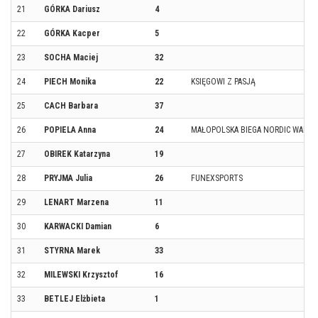
21
GÓRKA Dariusz
4
22
GÓRKA Kacper
5
23
SOCHA Maciej
32
24
PIECH Monika
22
KSIĘGOWI Z PASJĄ
25
CACH Barbara
37
26
POPIELA Anna
24
MAŁOPOLSKA BIEGA NORDIC WALKI
27
OBIREK Katarzyna
19
28
PRYJMA Julia
26
FUNEXSPORTS
29
LENART Marzena
11
30
KARWACKI Damian
6
31
STYRNA Marek
33
32
MILEWSKI Krzysztof
16
33
BETLEJ Elżbieta
1