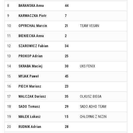
8
BARANSKA Anna
44
9
KARWACZKA Piotr
7
10
OPYRCHAŁ Marcin
21
TEAM VEGAN
11
BIENIECKA Anna
2
12
SZAROWICZ Fabian
34
13
PROKOP Adrian
25
14
SKRABA Maciej
30
UKS FENIX
15
MYJAK Paweł
45
16
PIECH Mariusz
23
17
WALCZAK Dariusz
35
OLKUSZ BIEGA
18
SADO Tomasz
29
SADO ADHD TEAM
19
MAŁEK Łukasz
15
CHŁOPAKI Z NIZIN
20
RUDNIK Adrian
28