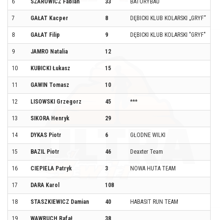
6
SZAROWICZ Fabian
33
BATORYBAU
S
7
GAŁAT Kacper
8
DĘBICKI KLUB KOLARSKI „GRYF”
DĘ
8
GAŁAT Filip
9
DĘBICKI KLUB KOLARSKI "GRYF"
DĘ
9
JAMRO Natalia
12
ST
10
KUBICKI Łukasz
15
IW
11
GAWIN Tomasz
10
ST
12
LISOWSKI Grzegorz
45
***
DĘ
13
SIKORA Henryk
29
K
14
DYKAS Piotr
6
GŁODNE WILKI
R
15
BAZIL Piotr
46
Deaxter Team
N
16
CIEPIELA Patryk
3
NOWA HUTA TEAM
K
17
DARA Karol
108
N
18
STASZKIEWICZ Damian
40
HABASIT RUN TEAM
DĄ
19
WAWRUCH Rafał
38
L