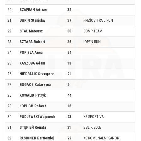
20
SZAFRAN Adrian
32
ŻA
21
UHRIN Stanislav
37
PREŠOV TRAIL RUN
PR
22
STAL Mateusz
30
COMP TEAM
N
23
SZTABA Robert
36
IOPEN RUN
N
24
POPIELA Anna
24
KA
25
KASZUBA Adam
13
M
26
NIEDBALIK Grzegorz
21
K
27
BOGACZ Katarzyna
2
T
28
KOWALIK Patryk
44
T
29
ŁOPUCH Robert
18
Ł
30
PODLEWSKI Wojciech
23
KS SPORTIVA
T
31
STĘPIEŃ Renata
31
BBL KIELCE
KI
32
PASIONEK Bartłomiej
22
KS KOMUNALNI SANOK
LE