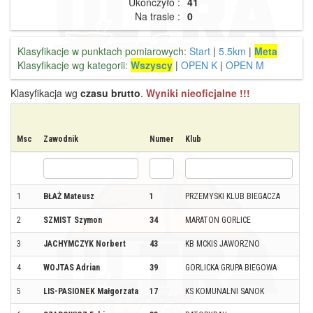
Ukończyło :
41
Na trasie :
0
Klasyfikacje w punktach pomiarowych:
Start
|
5.5km
|
Meta
Klasyfikacje wg kategorii:
Wszyscy
|
OPEN K
|
OPEN M
Klasyfikacja wg
czasu brutto
.
Wyniki nieoficjalne !!!
Msc
Zawodnik
Numer
Klub
Mi
1
BŁAŻ Mateusz
1
PRZEMYSKI KLUB BIEGACZA
P
2
SZMIST Szymon
34
MARATON GORLICE
ZR
3
JACHYMCZYK Norbert
43
KB MCKIS JAWORZNO
J
4
WOJTAS Adrian
39
GORLICKA GRUPA BIEGOWA
GO
5
LIS-PASIONEK Małgorzata
17
KS KOMUNALNI SANOK
LE