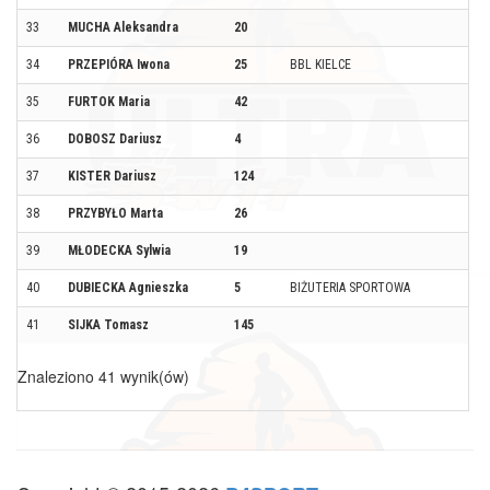
33
MUCHA Aleksandra
20
K
34
PRZEPIÓRA Iwona
25
BBL KIELCE
CH
35
FURTOK Maria
42
M
36
DOBOSZ Dariusz
4
Z
37
KISTER Dariusz
124
P
38
PRZYBYŁO Marta
26
K
39
MŁODECKA Sylwia
19
W
40
DUBIECKA Agnieszka
5
BIŻUTERIA SPORTOWA
W
41
SIJKA Tomasz
145
MA
Znaleziono 41 wynik(ów)