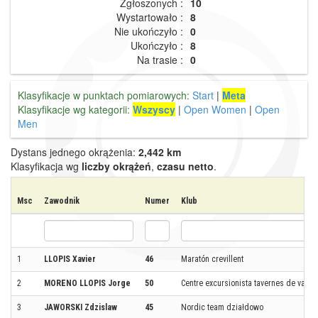
Zgłoszonych :
10
Wystartowało :
8
Nie ukończyło :
0
Ukończyło :
8
Na trasie :
0
Klasyfikacje w punktach pomiarowych:
Start
|
Meta
Klasyfikacje wg kategorii:
Wszyscy
|
Open Women
|
Open
Men
Dystans jednego okrążenia:
2,442 km
Klasyfikacja wg
liczby okrążeń
,
czasu netto
.
Msc
Zawodnik
Numer
Klub
1
LLOPIS Xavier
46
Maratón crevillent
2
MORENO LLOPIS Jorge
50
Centre excursionista tavernes de valld
3
JAWORSKI Zdzislaw
45
Nordic team działdowo