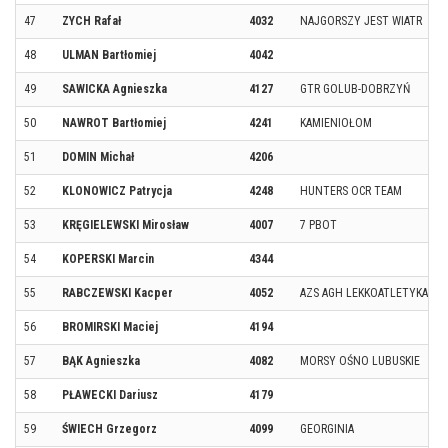
47
ZYCH Rafał
4032
NAJGORSZY JEST WIATR
48
ULMAN Bartłomiej
4042
49
SAWICKA Agnieszka
4127
GTR GOLUB-DOBRZYŃ
50
NAWROT Bartłomiej
4241
KAMIENIOŁOM
51
DOMIN Michał
4206
52
KLONOWICZ Patrycja
4248
HUNTERS OCR TEAM
53
KRĘGIELEWSKI Mirosław
4007
7 PBOT
54
KOPERSKI Marcin
4344
55
RABCZEWSKI Kacper
4052
AZS AGH LEKKOATLETYKA
56
BROMIRSKI Maciej
4194
57
BĄK Agnieszka
4082
MORSY OŚNO LUBUSKIE
58
PŁAWECKI Dariusz
4179
59
ŚWIECH Grzegorz
4099
GEORGINIA