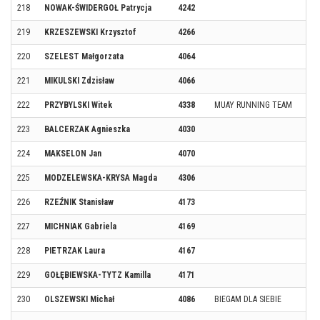
218
NOWAK-ŚWIDERGOŁ Patrycja
4242
219
KRZESZEWSKI Krzysztof
4266
220
SZELEST Małgorzata
4064
221
MIKULSKI Zdzisław
4066
222
PRZYBYLSKI Witek
4338
MUAY RUNNING TEAM
223
BALCERZAK Agnieszka
4030
224
MAKSELON Jan
4070
225
MODZELEWSKA-KRYSA Magda
4306
226
RZEŹNIK Stanisław
4173
227
MICHNIAK Gabriela
4169
228
PIETRZAK Laura
4167
229
GOŁĘBIEWSKA-TYTZ Kamilla
4171
230
OLSZEWSKI Michał
4086
BIEGAM DLA SIEBIE