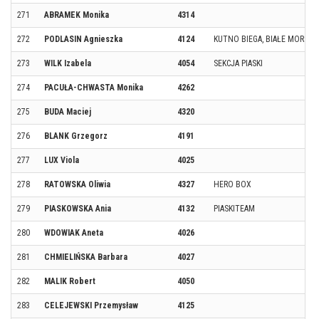
271
ABRAMEK Monika
4314
272
PODLASIN Agnieszka
4124
KUTNO BIEGA, BIAŁE MORSY
273
WILK Izabela
4054
SEKCJA PIASKI
274
PACUŁA-CHWASTA Monika
4262
275
BUDA Maciej
4320
276
BLANK Grzegorz
4191
277
LUX Viola
4025
278
RATOWSKA Oliwia
4327
HERO BOX
279
PIASKOWSKA Ania
4132
PIASKITEAM
280
WDOWIAK Aneta
4026
281
CHMIELIŃSKA Barbara
4027
282
MALIK Robert
4050
283
CELEJEWSKI Przemysław
4125