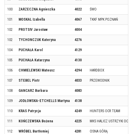
100
ZARZECZNA Agnieszka
4022
ŚWO
101
MOSKAL Izabella
4067
TKKF MPK POZNAŃ
102
PROTSIV Jarosław
4004
102
TYCHONCZUK Kateryna
4276
104
PUCHAŁA Karol
4129
105
PUCHAŁA Katarzyna
4130
106
CHMIELEWSKI Mateusz
4294
HARDBOX
107
STEBEL Piotr
4033
PRZEWODNIK
108
GANCARZ Barbara
4083
109
JODŁOWSKA-ETCHELLS Martyna
4138
110
KRAS Patrycja
4249
HUNTERS OCR TEAM
111
KOŃCZEWSKA Bożena
4225
MKS HALICZ USTRZYKI DOLN
112
WRÓBEL Bartłomiej
4281
CISNA GÓRĄ