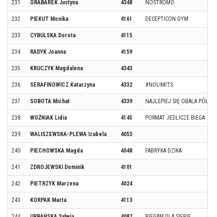
231
GRABAREK Justyna
4348
NOSTROMO
232
PIEKUT Monika
4161
DECEPTICON GYM
233
CYBULSKA Dorota
4115
234
RADYK Joanna
4159
235
KRUCZYK Magdalena
4343
236
SERAFINOWICZ Katarzyna
4332
#NOLIMITS
237
SOBOTA Michał
4339
NAJLEPIEJ SIĘ OBALA PÓŁ LI
238
WOŹNIAK Lidia
4145
PORMAT JEDLICZE BIEGA
239
WALISZEWSKA-PLEWA Izabela
4053
240
PIECHOWSKA Magda
4048
FABRYKA DZIKA
241
ZDROJEWSKI Dominik
4101
242
PIETRZYK Marzena
4024
243
KORPAK Marta
4113
244
URBAŃSKA Sylwia
4087
BIEGAM DLA SIEBIE