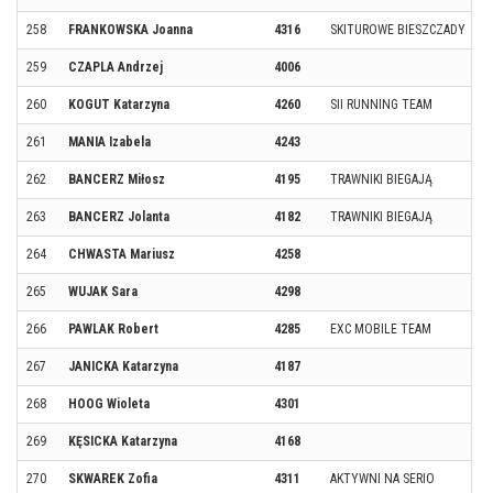
258
FRANKOWSKA Joanna
4316
SKITUROWE BIESZCZADY
259
CZAPLA Andrzej
4006
260
KOGUT Katarzyna
4260
SII RUNNING TEAM
261
MANIA Izabela
4243
262
BANCERZ Miłosz
4195
TRAWNIKI BIEGAJĄ
263
BANCERZ Jolanta
4182
TRAWNIKI BIEGAJĄ
264
CHWASTA Mariusz
4258
265
WUJAK Sara
4298
266
PAWLAK Robert
4285
EXC MOBILE TEAM
267
JANICKA Katarzyna
4187
268
HOOG Wioleta
4301
269
KĘSICKA Katarzyna
4168
270
SKWAREK Zofia
4311
AKTYWNI NA SERIO