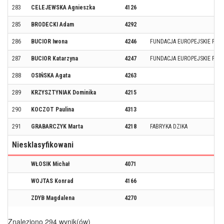
283
CELEJEWSKA Agnieszka
4126
285
BRODECKI Adam
4292
286
BUCIOR Iwona
4246
FUNDACJA EUROPEJSKIE FORU
287
BUCIOR Katarzyna
4247
FUNDACJA EUROPEJSKIE FORU
288
OSIŃSKA Agata
4263
289
KRZYSZTYNIAK Dominika
4215
290
KOCZOT Paulina
4313
291
GRABARCZYK Marta
4218
FABRYKA DZIKA
Niesklasyfikowani
WŁOSIK Michał
4071
WOJTAS Konrad
4166
ZDYB Magdalena
4270
Znaleziono 294 wynik(ów)