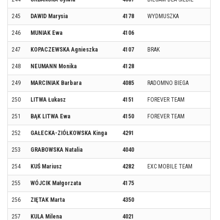
245
DAWID Marysia
4178
WYDMUSZKA
246
MUNIAK Ewa
4106
247
KOPACZEWSKA Agnieszka
4107
BRAK
248
NEUMANN Monika
4128
249
MARCINIAK Barbara
4085
RADOMNO BIEGA
250
LITWA Łukasz
4151
FOREVER TEAM
251
BĄK LITWA Ewa
4150
FOREVER TEAM
252
GAŁECKA-ZIÓŁKOWSKA Kinga
4291
253
GRABOWSKA Natalia
4040
254
KUŚ Mariusz
4282
EXC MOBILE TEAM
255
WÓJCIK Małgorzata
4175
256
ZIĘTAK Marta
4350
257
KULA Milena
4021