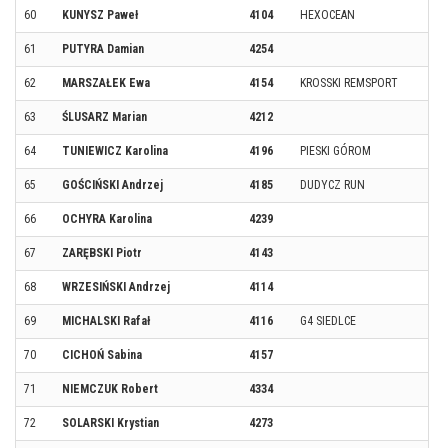
60
KUNYSZ Paweł
4104
HEXOCEAN
61
PUTYRA Damian
4254
62
MARSZAŁEK Ewa
4154
KROSSKI REMSPORT
63
ŚLUSARZ Marian
4212
64
TUNIEWICZ Karolina
4196
PIESKI GÓROM
65
GOŚCIŃSKI Andrzej
4185
DUDYCZ RUN
66
OCHYRA Karolina
4239
67
ZARĘBSKI Piotr
4143
68
WRZESIŃSKI Andrzej
4114
69
MICHALSKI Rafał
4116
G4 SIEDLCE
70
CICHOŃ Sabina
4157
71
NIEMCZUK Robert
4334
72
SOLARSKI Krystian
4273