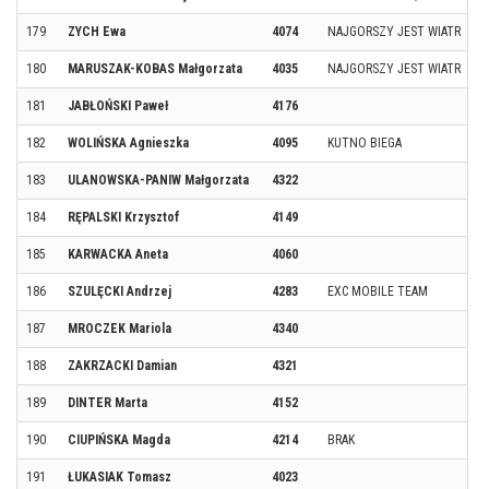
179
ZYCH Ewa
4074
NAJGORSZY JEST WIATR
180
MARUSZAK-KOBAS Małgorzata
4035
NAJGORSZY JEST WIATR
181
JABŁOŃSKI Paweł
4176
182
WOLIŃSKA Agnieszka
4095
KUTNO BIEGA
183
ULANOWSKA-PANIW Małgorzata
4322
184
RĘPALSKI Krzysztof
4149
185
KARWACKA Aneta
4060
186
SZULĘCKI Andrzej
4283
EXC MOBILE TEAM
187
MROCZEK Mariola
4340
188
ZAKRZACKI Damian
4321
189
DINTER Marta
4152
190
CIUPIŃSKA Magda
4214
BRAK
191
ŁUKASIAK Tomasz
4023