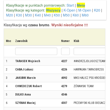
Klasyfikacje w punktach pomiarowych:
Start
|
Meta
Klasyfikacje wg kategorii:
Wszyscy
|
K-Open
|
M-Open
|
K20
|
M20
|
K30
|
M30
|
K40
|
M40
|
K50
|
M50
|
K60
|
M60
Klasyfikacja wg
czasu brutto
.
Wyniki nieoficjalne !!!
Msc
Zawodnik
Numer
Klub
1
TARASEK Wojciech
4227
#ANDRZEJDLUGOSZTEAM
2
CABAJ Łukasz
4226
HARPAGAN TARNOBRZEG
3
JAKUBIK Marcin
4092
MKS HALICZ PSG KROŚCIENKO
4
CHWEDCZUK Robert
4279
ŻÓRAWSKI TEAM
5
DULKO Anna
4346
6
SZYBIAK Maciej
4307
PRZEMYSKI KLUB BIEGACZA