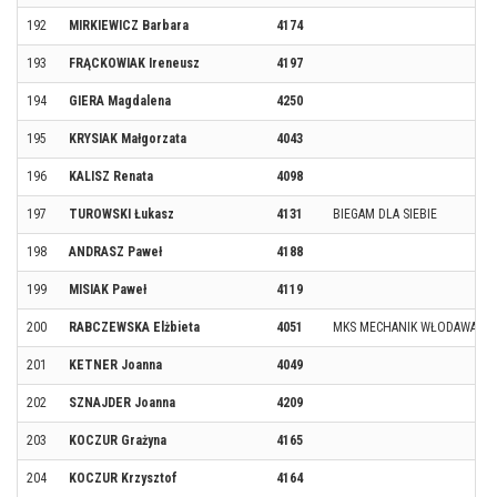
192
MIRKIEWICZ Barbara
4174
193
FRĄCKOWIAK Ireneusz
4197
194
GIERA Magdalena
4250
195
KRYSIAK Małgorzata
4043
196
KALISZ Renata
4098
197
TUROWSKI Łukasz
4131
BIEGAM DLA SIEBIE
198
ANDRASZ Paweł
4188
199
MISIAK Paweł
4119
200
RABCZEWSKA Elżbieta
4051
MKS MECHANIK WŁODAWA
201
KETNER Joanna
4049
202
SZNAJDER Joanna
4209
203
KOCZUR Grażyna
4165
204
KOCZUR Krzysztof
4164