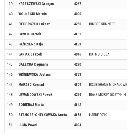
139
KRZESZEWSKI Gracjan
4267
140
WOJNECKI Marcin
4090
141
FIEDORCZUK Łukasz
4280
BIMBER RUNNERS
142
PAWLIK Bartek
4102
143
PAŹDZIERZ Kaja
4133
144
JANIAK Leszek
4016
KUTNO BIEGA
145
GAŁECKA Dagmara
4290
146
WIŚNIEWSKA Justyna
4353
147
MARZEC Konrad
4309
ROZBIEGANE MICHAŁOWICE
148
LEWANDOWSKI Paweł
4219
BIAŁE MORSY GOSTYNIN- KU
149
SOBIERAJ Marta
4142
150
STANOSZ-CHEŁKOWSKA Aneta
4156
HARDE DZIKI
151
UJMA Paweł
4094