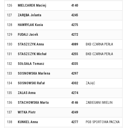
126
MIELCAREK Maciej
4140
127
ZARĘBA Jolanta
4245
128
HAWRYLAK Kasia
4275
129
FUDALI Jacek
4272
130
STASZCZYK Anna
4089
BKB CZARNA PERŁA
131
STASZCZYK Michał
4255
BKB CZARNA PERŁA
132
SOŁGAŁA Tomasz
4335
133
SOSNOWSKA Marlena
4297
134
SOSNOWSKI Rafał
4302
ZAJĄC
135
ZALAS Anna
4274
136
STACHOWSKA Marta
4146
ZABIEGANI IMIELIN
137
WITKA Piotr
4349
138
KUNKEL Anna
4277
PGB SPORTOWA PACZKA