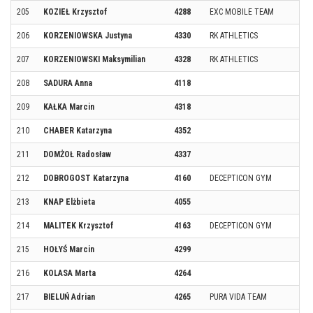
205
KOZIEŁ Krzysztof
4288
EXC MOBILE TEAM
206
KORZENIOWSKA Justyna
4330
RK ATHLETICS
207
KORZENIOWSKI Maksymilian
4328
RK ATHLETICS
208
SADURA Anna
4118
209
KAŁKA Marcin
4318
210
CHABER Katarzyna
4352
211
DOMŻOŁ Radosław
4337
212
DOBROGOST Katarzyna
4160
DECEPTICON GYM
213
KNAP Elżbieta
4055
214
MALITEK Krzysztof
4163
DECEPTICON GYM
215
HOŁYŚ Marcin
4299
216
KOLASA Marta
4264
217
BIELUŃ Adrian
4265
PURA VIDA TEAM