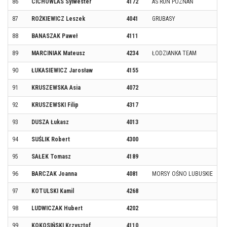
86
CICHOWLAS Sylwester
4172
AS RUN POZNAŃ
87
ROŻKIEWICZ Leszek
4041
GRUBASY
88
BANASZAK Paweł
4111
89
MARCINIAK Mateusz
4234
ŁODZIANKA TEAM
90
ŁUKASIEWICZ Jarosław
4155
91
KRUSZEWSKA Asia
4072
92
KRUSZEWSKI Filip
4317
93
DUSZA Łukasz
4013
94
SUŚLIK Robert
4300
95
SAŁEK Tomasz
4189
96
BARCZAK Joanna
4081
MORSY OŚNO LUBUSKIE
97
KOTULSKI Kamil
4268
98
LUDWICZAK Hubert
4202
99
KOKOSIŃSKI Krzysztof
4110