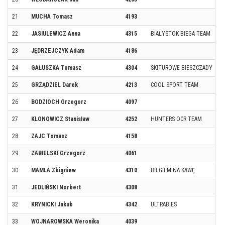
21
MUCHA Tomasz
4193
22
JASIULEWICZ Anna
4315
BIAŁYSTOK BIEGA TEAM
23
JĘDRZEJCZYK Adam
4186
24
GAŁUSZKA Tomasz
4304
SKITUROWE BIESZCZADY
25
GRZĄDZIEL Darek
4213
COOL SPORT TEAM
26
BODZIOCH Grzegorz
4097
27
KLONOWICZ Stanisław
4252
HUNTERS OCR TEAM
28
ZAJC Tomasz
4158
29
ZABIELSKI Grzegorz
4061
30
MAMLA Zbigniew
4310
BIEGIEM NA KAWĘ
31
JEDLIŃSKI Norbert
4308
32
KRYNICKI Jakub
4342
ULTRABIES
33
WOJNAROWSKA Weronika
4039