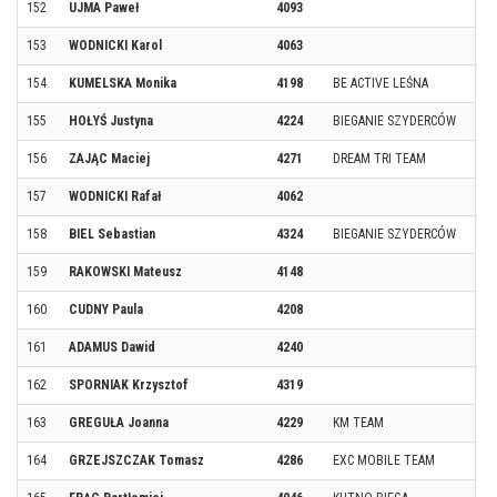
152
UJMA Paweł
4093
153
WODNICKI Karol
4063
154
KUMELSKA Monika
4198
BE ACTIVE LEŚNA
155
HOŁYŚ Justyna
4224
BIEGANIE SZYDERCÓW
156
ZAJĄC Maciej
4271
DREAM TRI TEAM
157
WODNICKI Rafał
4062
158
BIEL Sebastian
4324
BIEGANIE SZYDERCÓW
159
RAKOWSKI Mateusz
4148
160
CUDNY Paula
4208
161
ADAMUS Dawid
4240
162
SPORNIAK Krzysztof
4319
163
GREGUŁA Joanna
4229
KM TEAM
164
GRZEJSZCZAK Tomasz
4286
EXC MOBILE TEAM