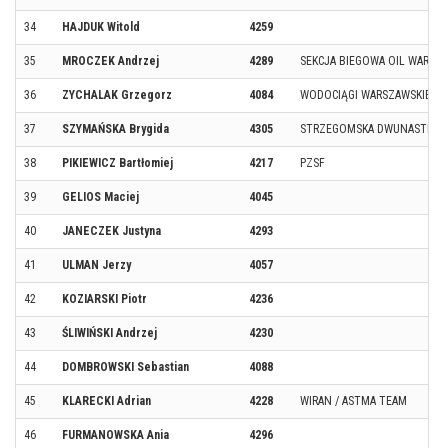
34
HAJDUK Witold
4259
35
MROCZEK Andrzej
4289
SEKCJA BIEGOWA OIL WARSZ
36
ZYCHALAK Grzegorz
4084
WODOCIĄGI WARSZAWSKIE
37
SZYMAŃSKA Brygida
4305
STRZEGOMSKA DWUNASTKA
38
PIKIEWICZ Bartłomiej
4217
PZSF
39
GELIOS Maciej
4045
40
JANECZEK Justyna
4293
41
ULMAN Jerzy
4057
42
KOZIARSKI Piotr
4236
43
ŚLIWIŃSKI Andrzej
4230
44
DOMBROWSKI Sebastian
4088
45
KLARECKI Adrian
4228
WIRAN / ASTMA TEAM
46
FURMANOWSKA Ania
4296