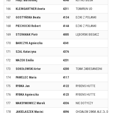
165
FRĄC Bartłomiej
4046
KUTNO BIEGA
166
KLEINGARTNER Aneta
4211
TEAMRUN UD
167
GOSTYŃSKA Beata
4134
DZIKI Z POLANKI
168
PIECHOCKI Robert
4144
DZIKI Z POLANKI
169
STEFANIAK Piotr
4005
LĘBORSKI BIEGACZ
170
BARCZYK Agnieszka
4341
171
SZAL Katarzyna
4376
172
MAZEK Emilia
4231
173
SOKOŁOWSKI Artur
4200
TEAM ZABIEGANEDNI
174
PAWELEC Maria
4117
175
RYBKA Jan
4122
RYBENS HUTTE
176
RYBKA Agnieszka
4123
RYBENS HUTTE
177
MAKSYMOWICZ Marek
4336
NIE DOTYCZY
178
JAKIELASZEK Maciej
4096
CHCIAŁEM 28KM, ALE ZŁ DYZI