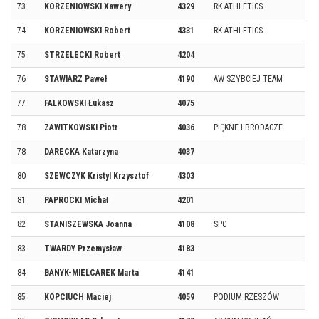
73
KORZENIOWSKI Xawery
4329
RK ATHLETICS
74
KORZENIOWSKI Robert
4331
RK ATHLETICS
75
STRZELECKI Robert
4204
76
STAWIARZ Paweł
4190
AW SZYBCIEJ TEAM
77
FALKOWSKI Łukasz
4075
78
ZAWITKOWSKI Piotr
4036
PIĘKNE I BRODACZE
78
DARECKA Katarzyna
4037
80
SZEWCZYK Kristyl Krzysztof
4303
81
PAPROCKI Michał
4201
82
STANISZEWSKA Joanna
4108
SPC
83
TWARDY Przemysław
4183
84
BANYK-MIELCAREK Marta
4141
85
KOPCIUCH Maciej
4059
PODIUM RZESZÓW