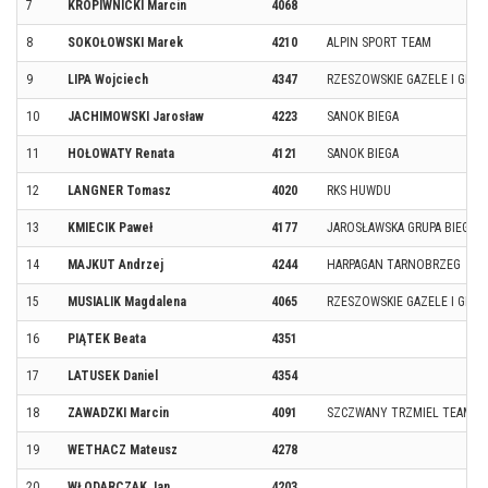
7
KROPIWNICKI Marcin
4068
8
SOKOŁOWSKI Marek
4210
ALPIN SPORT TEAM
9
LIPA Wojciech
4347
RZESZOWSKIE GAZELE I GEPA
10
JACHIMOWSKI Jarosław
4223
SANOK BIEGA
11
HOŁOWATY Renata
4121
SANOK BIEGA
12
LANGNER Tomasz
4020
RKS HUWDU
13
KMIECIK Paweł
4177
JAROSŁAWSKA GRUPA BIEGO
14
MAJKUT Andrzej
4244
HARPAGAN TARNOBRZEG
15
MUSIALIK Magdalena
4065
RZESZOWSKIE GAZELE I GEPA
16
PIĄTEK Beata
4351
17
LATUSEK Daniel
4354
18
ZAWADZKI Marcin
4091
SZCZWANY TRZMIEL TEAM
19
WETHACZ Mateusz
4278
20
WŁODARCZAK Jan
4203