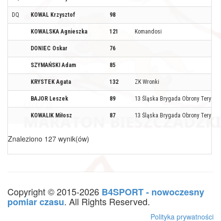
DQ
KOWAL Krzysztof
98
KOWALSKA Agnieszka
121
Komandosi
DONIEC Oskar
76
SZYMAŃSKI Adam
85
KRYSTEK Agata
132
ZK Wronki
BAJOR Leszek
89
13 Śląska Brygada Obrony Terytoria
KOWALIK Miłosz
87
13 Śląska Brygada Obrony Terytoria
Znaleziono 127 wynik(ów)
Copyright © 2015-2026
B4SPORT - nowoczesny
. All Rights Reserved.
pomiar czasu
Polityka prywatności