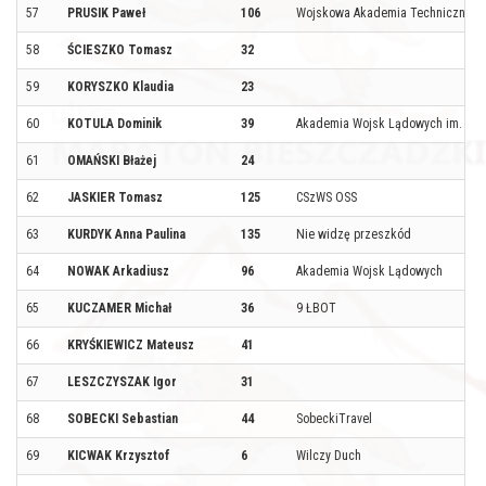
57
PRUSIK Paweł
106
Wojskowa Akademia Techniczna
58
ŚCIESZKO Tomasz
32
59
KORYSZKO Klaudia
23
60
KOTULA Dominik
39
Akademia Wojsk Lądowych im. gen
61
OMAŃSKI Błażej
24
62
JASKIER Tomasz
125
CSzWS OSS
63
KURDYK Anna Paulina
135
Nie widzę przeszkód
64
NOWAK Arkadiusz
96
Akademia Wojsk Lądowych
65
KUCZAMER Michał
36
9 ŁBOT
66
KRYŚKIEWICZ Mateusz
41
67
LESZCZYSZAK Igor
31
68
SOBECKI Sebastian
44
SobeckiTravel
69
KICWAK Krzysztof
6
Wilczy Duch