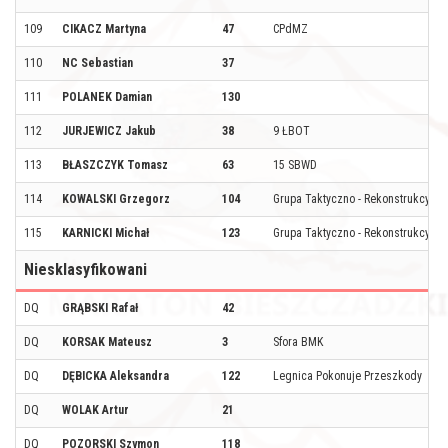
109
CIKACZ Martyna
47
CPdMZ
110
NC Sebastian
37
111
POLANEK Damian
130
112
JURJEWICZ Jakub
38
9 ŁBOT
113
BŁASZCZYK Tomasz
63
15 SBWD
114
KOWALSKI Grzegorz
104
Grupa Taktyczno - Rekonstrukcyjna
115
KARNICKI Michał
123
Grupa Taktyczno - Rekonstrukcyjna
Niesklasyfikowani
DQ
GRĄBSKI Rafał
42
DQ
KORSAK Mateusz
3
Sfora BMK
DQ
DĘBICKA Aleksandra
122
Legnica Pokonuje Przeszkody
DQ
WOLAK Artur
21
DQ
POZORSKI Szymon
118