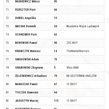
70
RADKIEWICZ Miłosz
95
71
FERSZTER Piotr
66
72
DUBIEL Angelika
15
73
MACIAK Dominik
34
Akademia Wojsk Lądowych
74
SCHREIBER Piotr
62
75
BOROWSKI Paweł
90
ZDC WOT
76
KRAWCZYK Mateusz
14
TheMentalWarriors
77
SMUGOWSKI Adam
73
78
GRABOWSKI Zbigniew
5
Sfora BMK
79
ŻELEŚKIEWICZ Arkadiusz
79
KB GEOTERMIA UNIEJÓW
80
BANASZAK Paweł
67
13 ŚBOT
81
TOCZEK Sławomir
64
82
JAGUSTYN Maciej
115
13 ŚBOT