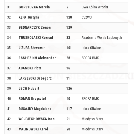
31
GORZYCZKA Marcin
9
Dwa Kółka Wronki
32
KĘPA Justyna
128
CSzWS
33
BEDNARCZYK Zenon
129
34
TRUSKOLASKI Konrad
33
Akademia Wojsk Lądowych
35
LIZURA Sławomir
101
Iskra Gliwice
36
ESSI-EZINH Aleksander
88
SFORA BMK
37
ADAMSKI Piotr
16
38
JARZĘBSKI Grzegorz
11
39
LECH Hubert
126
40
ROMAN Krzysztof
40
SFORA BMK
41
BUGAJNY Magdalena
117
Iskra Gliwice
42
WOJCIECHOWSKA Ines
91
Młody vs Stary
43
MALINOWSKI Karol
20
Młody vs Stary