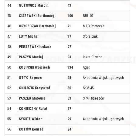
44
GUTOWICZ Marcin
43
45
CISZEWSKI Bartłomiej
100
BBL 07
46
ORYSZCZAK Bartłomiej
71
MTB Roztocze
47
LUTY Michal
17
Sfora bmk
48
PERSZEWSKI Łukasz
97
49
PASZYN Maciej
93
Iskra Gliwice
50
KOSINSKI Wojciech
134
Agat
51
OTTO Szymon
28
Akademia Wojsk Lądowych
52
GNIADZIK Krzysztof
30
SKM 45
53
PASZEK Mateusz
53
SPKP Rzeszów
54
KONIECZNY Rafał
27
55
SYGIET Wiktor
29
Akademia Wojsk Lądowych
56
KOTÓW Konrad
84