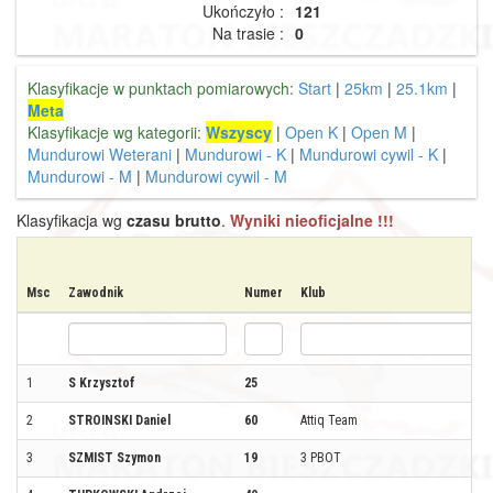
Ukończyło :
121
Na trasie :
0
Klasyfikacje w punktach pomiarowych:
Start
|
25km
|
25.1km
|
Meta
Klasyfikacje wg kategorii:
Wszyscy
|
Open K
|
Open M
|
Mundurowi Weterani
|
Mundurowi - K
|
Mundurowi cywil - K
|
Mundurowi - M
|
Mundurowi cywil - M
Klasyfikacja wg
czasu brutto
.
Wyniki nieoficjalne !!!
Msc
Zawodnik
Numer
Klub
1
S Krzysztof
25
2
STROINSKI Daniel
60
Attiq Team
3
SZMIST Szymon
19
3 PBOT