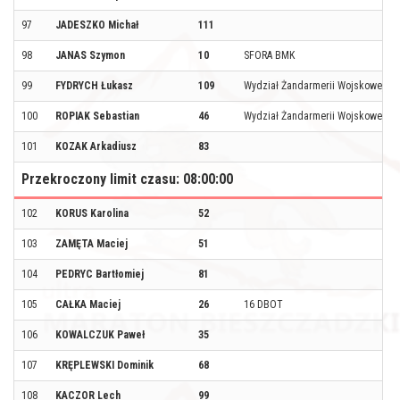
97
JADESZKO Michał
111
98
JANAS Szymon
10
SFORA BMK
99
FYDRYCH Łukasz
109
Wydział Żandarmerii Wojskowej w
100
ROPIAK Sebastian
46
Wydział Żandarmerii Wojskowej w
101
KOZAK Arkadiusz
83
Przekroczony limit czasu: 08:00:00
102
KORUS Karolina
52
103
ZAMĘTA Maciej
51
104
PEDRYC Bartłomiej
81
105
CAŁKA Maciej
26
16 DBOT
106
KOWALCZUK Paweł
35
107
KRĘPLEWSKI Dominik
68
108
KACZOR Lech
99