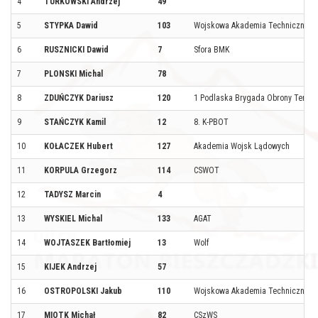
4
TURKOWSKI Andrzej
49
5
STYPKA Dawid
103
Wojskowa Akademia Techniczna
6
RUSZNICKI Dawid
7
Sfora BMK
7
PLONSKI Michal
78
8
ZDUŃCZYK Dariusz
120
1 Podlaska Brygada Obrony Terytor
9
STAŃCZYK Kamil
12
8. K-PBOT
10
KOŁACZEK Hubert
127
Akademia Wojsk Lądowych
11
KORPULA Grzegorz
114
CSWOT
12
TADYSZ Marcin
4
13
WYSKIEL Michal
133
AGAT
14
WOJTASZEK Bartłomiej
13
Wolf
15
KIJEK Andrzej
57
16
OSTROPOLSKI Jakub
110
Wojskowa Akademia Techniczna
17
MIOTK Michał
82
CSzWS