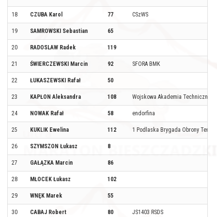
18
CZUBA Karol
77
CSzWS
19
SAMROWSKI Sebastian
65
20
RADOSLAW Radek
119
21
ŚWIERCZEWSKI Marcin
92
SFORA BMK
22
ŁUKASZEWSKI Rafał
50
23
KAPŁON Aleksandra
108
Wojskowa Akademia Techniczna
24
NOWAK Rafał
58
endorfina
25
KUKLIK Ewelina
112
1 Podlaska Brygada Obrony Terytor
26
SZYMSZON Łukasz
8
27
GAŁĄZKA Marcin
86
28
MŁOCEK Łukasz
102
29
WNĘK Marek
55
30
CABAJ Robert
80
JS1403 RSDS