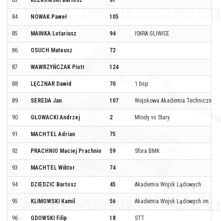
83
KLEKOWSKI Bartosz
61
84
NOWAK Paweł
105
85
MAINKA Lotariusz
94
ISKRA GLIWICE
86
OSUCH Mateusz
72
87
WAWRZYŃCZAK Piotr
124
88
LĘCZNAR Dawid
70
1 bsp
89
SEREDA Jan
107
Wojskowa Akademia Techniczna
90
GŁOWACKI Andrzej
2
Młody vs Stary
91
MACHTEL Adrian
75
92
PRACHNIO Maciej Prachnio
59
Sfora BMK
93
MACHTEL Wiktor
74
94
DZIEDZIC Bartosz
45
Akademia Wojsk Lądowych
95
KLIMOWSKI Kamil
56
Akademia Wojsk Lądowych im. gen
96
GDOWSKI Filip
18
STT