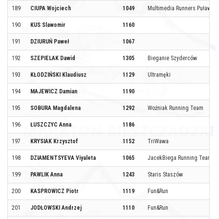
189
CIUPA Wojciech
1049
Multimedia Runners Puławy
190
KUS Slawomir
1160
191
DZIURUŃ Paweł
1067
192
SZEPIELAK Dawid
1305
Bieganie Szyderców
193
KŁODZIŃSKI Klaudiusz
1129
Ultramęki
194
MAJEWICZ Damian
1190
195
SOBURA Magdalena
1292
Woźniak Running Team
196
ŁUSZCZYC Anna
1186
197
KRYSIAK Krzysztof
1152
TriWawa
198
DZIAMENTSYEVA Viyaleta
1065
JacekBiega Running Team
199
PAWLIK Anna
1243
Staris Staszów
200
KASPROWICZ Piotr
1119
Fun&Run
201
JODŁOWSKI Andrzej
1110
Fun&Run