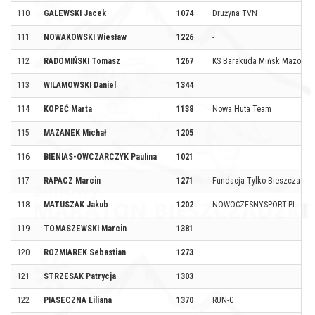
110
GALEWSKI Jacek
1074
Drużyna TVN
111
NOWAKOWSKI Wiesław
1226
-
112
RADOMIŃSKI Tomasz
1267
KS Barakuda Mińsk Mazowie
113
WILAMOWSKI Daniel
1344
114
KOPEĆ Marta
1138
Nowa Huta Team
115
MAZANEK Michał
1205
116
BIENIAS-OWCZARCZYK Paulina
1021
117
RAPACZ Marcin
1271
Fundacja Tylko Bieszczady
118
MATUSZAK Jakub
1202
NOWOCZESNYSPORT.PL
119
TOMASZEWSKI Marcin
1381
120
ROZMIAREK Sebastian
1273
121
STRZESAK Patrycja
1303
122
PIASECZNA Liliana
1370
RUN-G