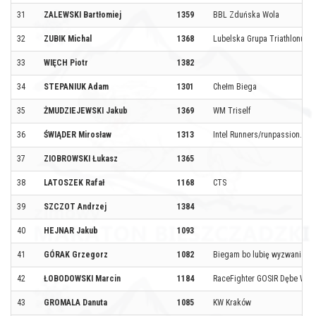
31
ZALEWSKI Bartłomiej
1359
BBL Zduńska Wola
32
ZUBIK Michal
1368
Lubelska Grupa Triathlonu
33
WIĘCH Piotr
1382
34
STEPANIUK Adam
1301
Chełm Biega
35
ŻMUDZIEJEWSKI Jakub
1369
WM Triself
36
ŚWIĄDER Mirosław
1313
Intel Runners/runpassion.pl 
37
ZIOBROWSKI Łukasz
1365
38
LATOSZEK Rafał
1168
CTS
39
SZCZOT Andrzej
1384
40
HEJNAR Jakub
1093
41
GÓRAK Grzegorz
1082
Biegam bo lubię wyzwania
42
ŁOBODOWSKI Marcin
1184
RaceFighter GOSIR Dębe Wiel
43
GROMALA Danuta
1085
KW Kraków