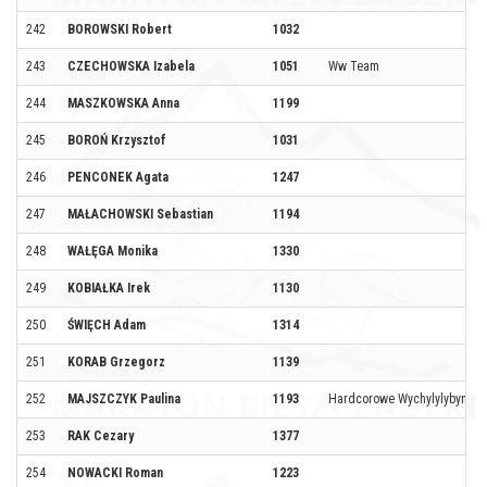
242
BOROWSKI Robert
1032
243
CZECHOWSKA Izabela
1051
Ww Team
244
MASZKOWSKA Anna
1199
245
BOROŃ Krzysztof
1031
246
PENCONEK Agata
1247
247
MAŁACHOWSKI Sebastian
1194
248
WAŁĘGA Monika
1330
249
KOBIAŁKA Irek
1130
250
ŚWIĘCH Adam
1314
251
KORAB Grzegorz
1139
252
MAJSZCZYK Paulina
1193
Hardcorowe Wychylylybymy
253
RAK Cezary
1377
254
NOWACKI Roman
1223