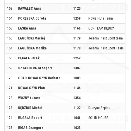
163
KAWALEC Anna
1120
164
PORĘBSKA Dorota
1259
Nowa Huta Team
165
LASKA Anna
1166
OCR TEAM DĘBICA
166
ŁAGOŃSKI Maciej
1179
Jelenia Plast Sport team
167
ŁAGOŃSKA Monika
1178
Jelenia Plast Sport Team
168
PĘKALA Jarek
1252
169
SZTANDERA Grzegorz
1307
170
GRAD-KOWALCZYK Barbara
1083
171
KOWALCZYK Piotr
1146
172
WOŹNY Łukasz
1354
173
KĘDZIOR Michał
1122
Drużyna Szpiku
174
BUGAŁA Robert
1041
SOLID HOUSE
175
BIGAS Grzegorz
1023