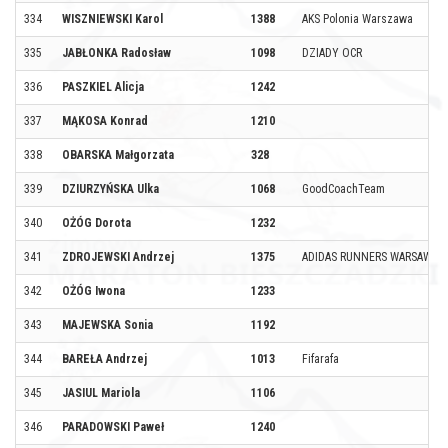
334
WISZNIEWSKI Karol
1388
AKS Polonia Warszawa
335
JABŁONKA Radosław
1098
DZIADY OCR
336
PASZKIEL Alicja
1242
337
MĄKOSA Konrad
1210
338
OBARSKA Małgorzata
328
339
DZIURZYŃSKA Ulka
1068
GoodCoachTeam
340
OŻÓG Dorota
1232
341
ZDROJEWSKI Andrzej
1375
ADIDAS RUNNERS WARSAW
342
OŻÓG Iwona
1233
343
MAJEWSKA Sonia
1192
344
BAREŁA Andrzej
1013
Fifarafa
345
JASIUL Mariola
1106
346
PARADOWSKI Paweł
1240