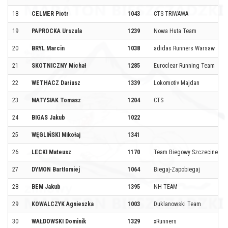
18
CELMER Piotr
1043
CTS TRIWAWA
19
PAPROCKA Urszula
1239
Nowa Huta Team
20
BRYL Marcin
1038
adidas Runners Warsaw
21
SKOTNICZNY Michał
1285
Euroclear Running Team
22
WETHACZ Dariusz
1339
Lokomotiv Majdan
23
MATYSIAK Tomasz
1204
CTS
24
BIGAS Jakub
1022
25
WĘGLIŃSKI Mikołaj
1341
26
LECKI Mateusz
1170
Team Biegowy Szczecinek
27
DYMON Bartłomiej
1064
Biegaj-Zapobiegaj
28
BEM Jakub
1395
NH TEAM
29
KOWALCZYK Agnieszka
1003
Duklanowski Team
30
WAŁDOWSKI Dominik
1329
xRunners