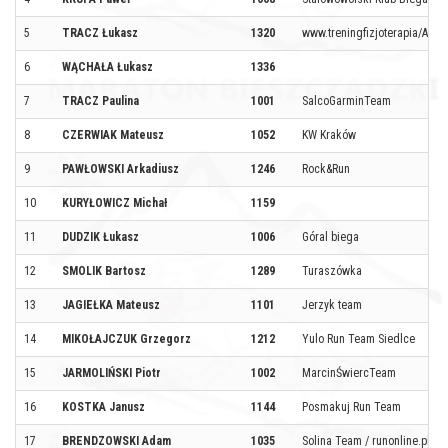
5
TRACZ Łukasz
1320
www.treningfizjoterapia/Aqu
6
WĄCHAŁA Łukasz
1336
7
TRACZ Paulina
1001
SalcoGarminTeam
8
CZERWIAK Mateusz
1052
KW Kraków
9
PAWŁOWSKI Arkadiusz
1246
Rock&Run
10
KURYŁOWICZ Michał
1159
11
DUDZIK Łukasz
1006
Góral biega
12
SMOLIK Bartosz
1289
Turaszówka
13
JAGIEŁKA Mateusz
1101
Jerzyk team
14
MIKOŁAJCZUK Grzegorz
1212
Yulo Run Team Siedlce
15
JARMOLIŃSKI Piotr
1002
MarcinŚwiercTeam
16
KOSTKA Janusz
1144
Posmakuj Run Team
17
BRENDZOWSKI Adam
1035
Solina Team / runonline.pl T