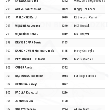
294
ŚPIEWAK Karolina
1312
Wieczorne Bieganie w Szczec
295
ADAMCZAK Wiesław
1009
Biegaj Bez Końca
296
JABŁOŃSKI Karol
1099
KS Zielono - Czarni
297
WĘGLIŃSKA Joanna
1340
MKB Dreptak
298
WĘGLIŃSKI Sebuś
1342
MKB Dreptak
299
KRYSZTOFIAK Dawid
1153
300
KAMIONOWSKI Mariusz-Jacek
1115
Morsy Ostrołęka
301
PAWŁOWSKA- LIS Maria
1245
MarusiabiegaPL
302
CUBER Aneta
1392
303
DĄBRÓWKA Radosław
1054
Fundacja Latarnia
304
GENDERA Narcyz
1077
305
PACUŁA Krzysztof
1236
306
JEZIOREK Jozi
1108
307
SOŁTYS Teresa
1294
wkurw_team