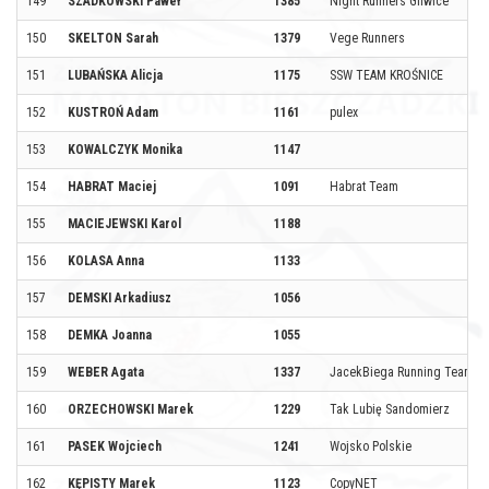
149
SZADKOWSKI Paweł
1385
Night Runners Gliwice
150
SKELTON Sarah
1379
Vege Runners
151
LUBAŃSKA Alicja
1175
SSW TEAM KROŚNICE
152
KUSTROŃ Adam
1161
pulex
153
KOWALCZYK Monika
1147
154
HABRAT Maciej
1091
Habrat Team
155
MACIEJEWSKI Karol
1188
156
KOLASA Anna
1133
157
DEMSKI Arkadiusz
1056
158
DEMKA Joanna
1055
159
WEBER Agata
1337
JacekBiega Running Team
160
ORZECHOWSKI Marek
1229
Tak Lubię Sandomierz
161
PASEK Wojciech
1241
Wojsko Polskie
162
KĘPISTY Marek
1123
CopyNET