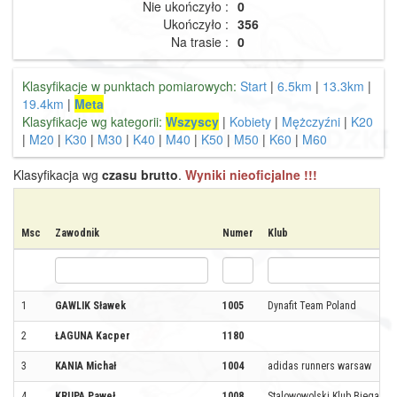
Nie ukończyło :
0
Ukończyło :
356
Na trasie :
0
Klasyfikacje w punktach pomiarowych:
Start
|
6.5km
|
13.3km
|
19.4km
|
Meta
Klasyfikacje wg kategorii:
Wszyscy
|
Kobiety
|
Mężczyźni
|
K20
|
M20
|
K30
|
M30
|
K40
|
M40
|
K50
|
M50
|
K60
|
M60
Klasyfikacja wg
czasu brutto
.
Wyniki nieoficjalne !!!
Msc
Zawodnik
Numer
Klub
1
GAWLIK Sławek
1005
Dynafit Team Poland
2
ŁAGUNA Kacper
1180
3
KANIA Michał
1004
adidas runners warsaw
4
KRUPA Paweł
1008
Stalowowolski Klub Biegacza