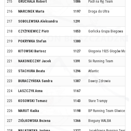
215
GRUCHAŁA Robert
1086
Padł na Ryj Team
216
MARCINEK Marta
1197
Droga do Ultra
217
SOBOLEWSKA Aleksandra
1291
218
CZYŻYKIEWICZ Piotr
1053
Gorlicka Grupa Biegowa
219
POKRYWKA Stefan
1380
220
KITOWSKI Bartosz
1127
Głogovia 1925 Głogów Małopo
221
NAKONIECZNY Jacek
1391
Sii Running Team
222
STACHURA Beata
1296
Atlantic
223
BURACZYŃSKA Sandra
1387
Dawcy Zdrowia
224
LASZCZYK Anna
1167
225
KOSOWSKI Tomasz
1143
Stare Trampy
226
MARUT Kaśka
1198
BP Running Team Gliwice
227
ZIÓŁKOWSKA Bożena
1366
Bieguny WALBA
228
WALKOWSKA Justyna
1327
Jacekbiega Running Team