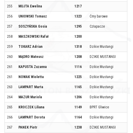
255
MUJTA Ewelina
1217
256
UNIOWSKI Tomasz
1323
Ćmy barowe
257
SOSZYŃSKA Gosia
1295
Człapacze
258
MASZKOWSKI Rafał
1200
259
TOKARZ Adrian
1318
Dzikie Mustangi
260
MĄDRO Mateusz
1208
DZIKIE MUSTANGI
261
KAPUSTA Zuzanna
1116
Dzikie Mustangi
261
NOWAK Wioletta
1225
Dzikie Mustangi
263
LAMPART Marta
1165
Dzikie Mustangi
264
MAZUR Mariola
1206
Dzikie Mustangi
265
KROCZEK Liliana
1149
BPRT Gliwice
266
LAMPART Dorota
1164
Dzikie Mustangi
267
PANEK Piotr
1238
DZIKIE MUSTANGI