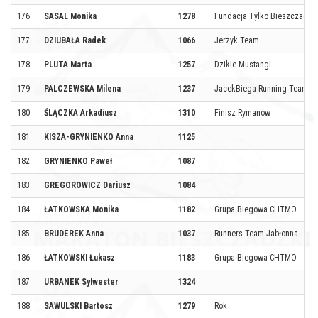
176
SASAL Monika
1278
Fundacja Tylko Bieszczady
177
DZIUBAŁA Radek
1066
Jerzyk Team
178
PLUTA Marta
1257
Dzikie Mustangi
179
PALCZEWSKA Milena
1237
JacekBiega Running Team
180
ŚLĄCZKA Arkadiusz
1310
Finisz Rymanów
181
KISZA-GRYNIENKO Anna
1125
182
GRYNIENKO Paweł
1087
183
GREGOROWICZ Dariusz
1084
184
ŁATKOWSKA Monika
1182
Grupa Biegowa CHTMO
185
BRUDEREK Anna
1037
Runners Team Jabłonna
186
ŁATKOWSKI Łukasz
1183
Grupa Biegowa CHTMO
187
URBANEK Sylwester
1324
188
SAWULSKI Bartosz
1279
Rok