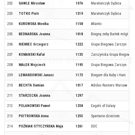
202
GAWLE Mirosław
1076
Maratończyk Dębica
203
TOTKO Piotr
1319
Maratończyk Dębica
204
KUROWSKA Monika
1158
Atlantic
205
BEDNARSKA Joanna
1018
Biegnę żeby Bartek mógł bie
206
NIEMIEC Grzegorz
1222
Grupa Biegowa Zarszyn
207
KOMANSKI Rafał
1135
Zarszyńska Grupa Biegowa
208
MAŁEK Wojciech
1195
Grupa Biegowa Zarszyn
209
LEWANDOWSKI Janusz
1173
Biegam dla Kuby i Hani
210
BECHTA Damian
1017
Adidas Runners Warsaw
211
STARZECKA Joanna
1297
212
POLANOWSKI Paweł
1258
Eagels of Galaxy
213
PIOTROWSKA Anna
1255
Spartanie dzieciom
214
POŹNIAK-STYCZYŃSKA Maja
1261
DDC