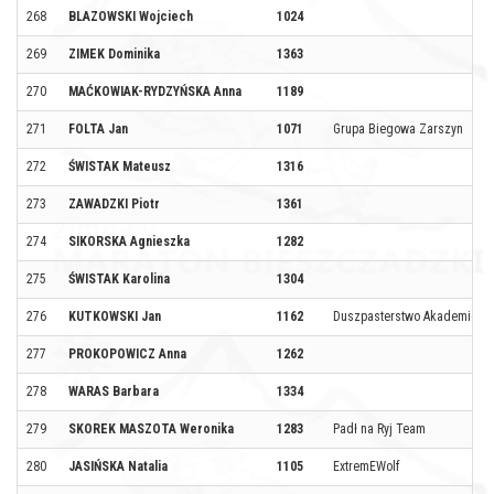
268
BLAZOWSKI Wojciech
1024
269
ZIMEK Dominika
1363
270
MAĆKOWIAK-RYDZYŃSKA Anna
1189
271
FOLTA Jan
1071
Grupa Biegowa Zarszyn
272
ŚWISTAK Mateusz
1316
273
ZAWADZKI Piotr
1361
274
SIKORSKA Agnieszka
1282
275
ŚWISTAK Karolina
1304
276
KUTKOWSKI Jan
1162
Duszpasterstwo Akademicki
277
PROKOPOWICZ Anna
1262
278
WARAS Barbara
1334
279
SKOREK MASZOTA Weronika
1283
Padł na Ryj Team
280
JASIŃSKA Natalia
1105
ExtremEWolf