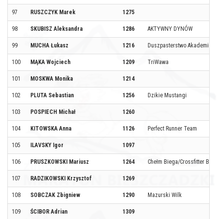
97
RUSZCZYK Marek
1275
98
SKUBISZ Aleksandra
1286
AKTYWNY DYNÓW
99
MUCHA Łukasz
1216
Duszpasterstwo Akademicki
100
MĄKA Wojciech
1209
TriWawa
101
MOSKWA Monika
1214
102
PLUTA Sebastian
1256
Dzikie Mustangi
103
POSPIECH Michał
1260
104
KITOWSKA Anna
1126
Perfect Runner Team
105
ILAVSKY Igor
1097
106
PRUSZKOWSKI Mariusz
1264
Chełm Biega/Crossfitter Box 
107
RADZIKOWSKI Krzysztof
1269
108
SOBCZAK Zbigniew
1290
Mazurski Wilk
109
ŚCIBOR Adrian
1309