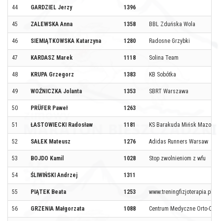
44
GARDZIEL Jerzy
1396
45
ZALEWSKA Anna
1358
BBL Zduńska Wola
46
SIEMIĄTKOWSKA Katarzyna
1280
Radosne Grzybki
47
KARDASZ Marek
1118
Solina Team
48
KRUPA Grzegorz
1383
KB Sobótka
49
WOŹNICZKA Jolanta
1353
SBRT Warszawa
50
PRÜFER Paweł
1263
51
ŁASTOWIECKI Radosław
1181
KS Barakuda Mińsk Mazowie
52
SAŁEK Mateusz
1276
Adidas Runners Warsaw
53
BOJDO Kamil
1028
Stop zwolnieniom z wfu
54
ŚLIWIŃSKI Andrzej
1311
55
PIĄTEK Beata
1253
www.treningfizjoterapia.pl/Ul
56
GRZENIA Małgorzata
1088
Centrum Medyczne Orto-Optym