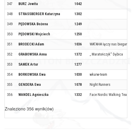
347
BURZ Jowita
1042
348
STRASSBERGER Katarzyna
1302
349
PĘDOWSKA Bożena
1249
350
PĘDOWSKI Wojciech
1250
351
BRODECKI Adam
1036
WATAHA łączy nas bieganie
352
GRABOWSKA Anna
1372
‚‚ Maratończyk'' Dębica
353
SAMEK Artur
1277
354
BORKOWSKA Ewa
1030
wkurw-team
355
GENDERA Ewa
1078
Night Runners
356
WANDEL Agnieszka
1332
Face Nordic Walking Team
Znaleziono 356 wynik(ów)