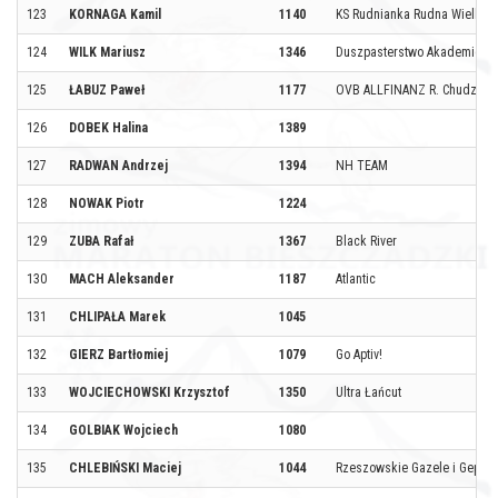
123
KORNAGA Kamil
1140
KS Rudnianka Rudna Wielka
124
WILK Mariusz
1346
Duszpasterstwo Akademicki
125
ŁABUZ Paweł
1177
OVB ALLFINANZ R. Chudziak
126
DOBEK Halina
1389
127
RADWAN Andrzej
1394
NH TEAM
128
NOWAK Piotr
1224
129
ZUBA Rafał
1367
Black River
130
MACH Aleksander
1187
Atlantic
131
CHLIPAŁA Marek
1045
132
GIERZ Bartłomiej
1079
Go Aptiv!
133
WOJCIECHOWSKI Krzysztof
1350
Ultra Łańcut
134
GOLBIAK Wojciech
1080
135
CHLEBIŃSKI Maciej
1044
Rzeszowskie Gazele i Gepar