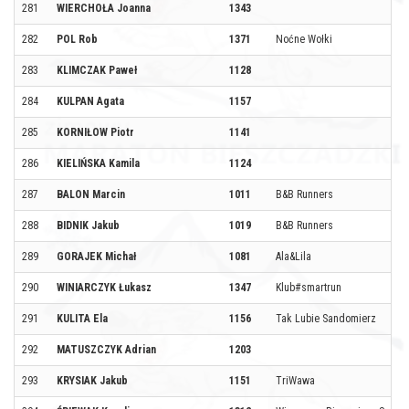
281
WIERCHOŁA Joanna
1343
282
POL Rob
1371
Noćne Wołki
283
KLIMCZAK Paweł
1128
284
KULPAN Agata
1157
285
KORNIŁOW Piotr
1141
286
KIELIŃSKA Kamila
1124
287
BALON Marcin
1011
B&B Runners
288
BIDNIK Jakub
1019
B&B Runners
289
GORAJEK Michał
1081
Ala&Lila
290
WINIARCZYK Łukasz
1347
Klub#smartrun
291
KULITA Ela
1156
Tak Lubie Sandomierz
292
MATUSZCZYK Adrian
1203
293
KRYSIAK Jakub
1151
TriWawa