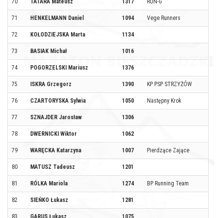
70
TATARA Mateusz
1317
RUN-G
71
HENKELMANN Daniel
1094
Vege Runners
72
KOŁODZIEJSKA Marta
1134
73
BASIAK Michał
1016
74
POGORZELSKI Mariusz
1376
75
ISKRA Grzegorz
1390
KP PSP STRZYŻÓW
76
CZARTORYSKA Sylwia
1050
Następny Krok
77
SZNAJDER Jarosław
1306
78
DWERNICKI Wiktor
1062
79
WARĘCKA Katarzyna
1007
Pierdzące Zające
80
MATUSZ Tadeusz
1201
81
RÓLKA Mariola
1274
BP Running Team
82
SIEŃKO Łukasz
1281
83
GARUS Łukasz
1075