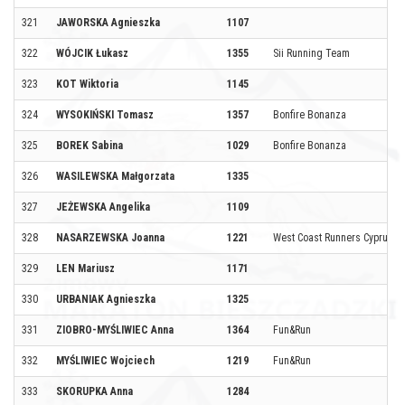
321
JAWORSKA Agnieszka
1107
322
WÓJCIK Łukasz
1355
Sii Running Team
323
KOT Wiktoria
1145
324
WYSOKIŃSKI Tomasz
1357
Bonfire Bonanza
325
BOREK Sabina
1029
Bonfire Bonanza
326
WASILEWSKA Małgorzata
1335
327
JEŻEWSKA Angelika
1109
328
NASARZEWSKA Joanna
1221
West Coast Runners Cyprus
329
LEN Mariusz
1171
330
URBANIAK Agnieszka
1325
331
ZIOBRO-MYŚLIWIEC Anna
1364
Fun&Run
332
MYŚLIWIEC Wojciech
1219
Fun&Run
333
SKORUPKA Anna
1284