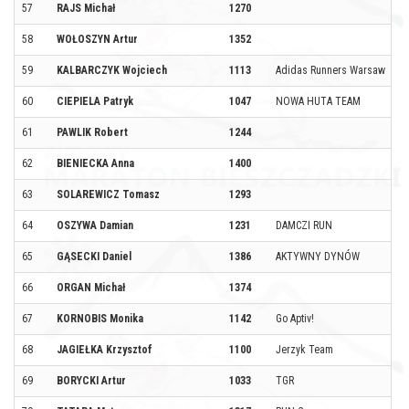
57
RAJS Michał
1270
58
WOŁOSZYN Artur
1352
59
KALBARCZYK Wojciech
1113
Adidas Runners Warsaw
60
CIEPIELA Patryk
1047
NOWA HUTA TEAM
61
PAWLIK Robert
1244
62
BIENIECKA Anna
1400
63
SOLAREWICZ Tomasz
1293
64
OSZYWA Damian
1231
DAMCZI RUN
65
GĄSECKI Daniel
1386
AKTYWNY DYNÓW
66
ORGAN Michał
1374
67
KORNOBIS Monika
1142
Go Aptiv!
68
JAGIEŁKA Krzysztof
1100
Jerzyk Team
69
BORYCKI Artur
1033
TGR