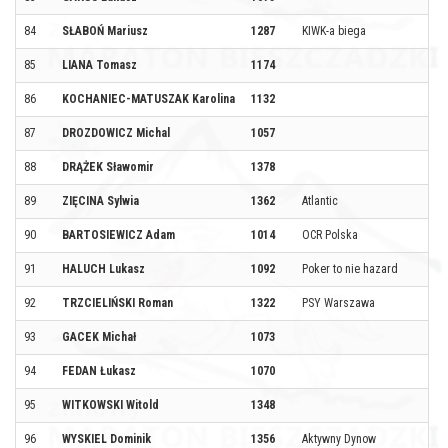
84
SŁABOŃ Mariusz
1287
KIWK-a biega
85
LIANA Tomasz
1174
86
KOCHANIEC-MATUSZAK Karolina
1132
87
DROZDOWICZ Michal
1057
88
DRĄŻEK Sławomir
1378
89
ZIĘCINA Sylwia
1362
Atlantic
90
BARTOSIEWICZ Adam
1014
OCR Polska
91
HALUCH Lukasz
1092
Poker to nie hazard
92
TRZCIELIŃSKI Roman
1322
PSY Warszawa
93
GACEK Michał
1073
94
FEDAN Łukasz
1070
95
WITKOWSKI Witold
1348
96
WYSKIEL Dominik
1356
Aktywny Dynow