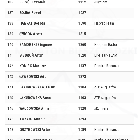
136
JURYŚ Sławomir
1112
JSystem
137
BOJDA Paweł
1027
138
HABRAT Dorota
1090
Habrat Team
139
ŚWIGOŃ Aneta
1315
140
ZAMORSKI Zbigniew
1360
Biegiem Radom
141
BIEDROŃ Artur
1020
EP-Heart-TEAM
142
KONIEC Mariusz
1137
Bonfire Bonanza
143
ŁAWROWSKI Adolf
1373
144
JAKUBOWSKI Wiesław
1104
ATP Augustów
145
JAKUBOWSKA Anna
1103
ATP Augustów
146
WAŁDOWSKA Anna
1328
xRunners
147
TOKARZ Marcin
1393
148
GRZYBOWSKI Artur
1089
Bonfire Bonanza