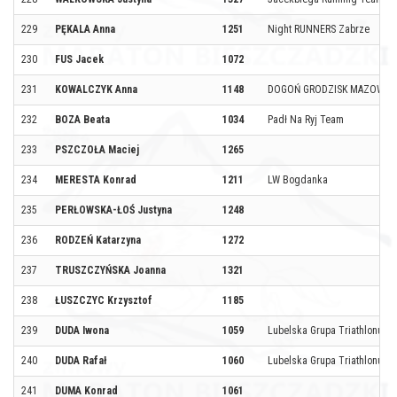
229
PĘKALA Anna
1251
Night RUNNERS Zabrze
230
FUS Jacek
1072
231
KOWALCZYK Anna
1148
DOGOŃ GRODZISK MAZOWIEC
232
BOZA Beata
1034
Padł Na Ryj Team
233
PSZCZOŁA Maciej
1265
234
MERESTA Konrad
1211
LW Bogdanka
235
PERŁOWSKA-ŁOŚ Justyna
1248
236
RODZEŃ Katarzyna
1272
237
TRUSZCZYŃSKA Joanna
1321
238
ŁUSZCZYC Krzysztof
1185
239
DUDA Iwona
1059
Lubelska Grupa Triathlonu
240
DUDA Rafał
1060
Lubelska Grupa Triathlonu
241
DUMA Konrad
1061