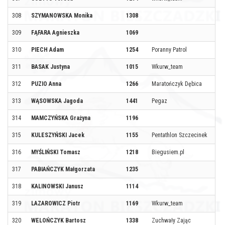
308
SZYMANOWSKA Monika
1308
309
FĄFARA Agnieszka
1069
310
PIECH Adam
1254
Poranny Patrol
311
BASAK Justyna
1015
Wkurw_team
312
PUZIO Anna
1266
Maratończyk Dębica
313
WĄSOWSKA Jagoda
1441
Pegaz
314
MAMCZYŃSKA Grażyna
1196
315
KULESZYŃSKI Jacek
1155
Pentathlon Szczecinek
316
MYŚLIŃSKI Tomasz
1218
Biegusiem.pl
317
PABIAŃCZYK Małgorzata
1235
318
KALINOWSKI Janusz
1114
319
LAZAROWICZ Piotr
1169
Wkurw_team
320
WELOŃCZYK Bartosz
1338
Zuchwały Zając