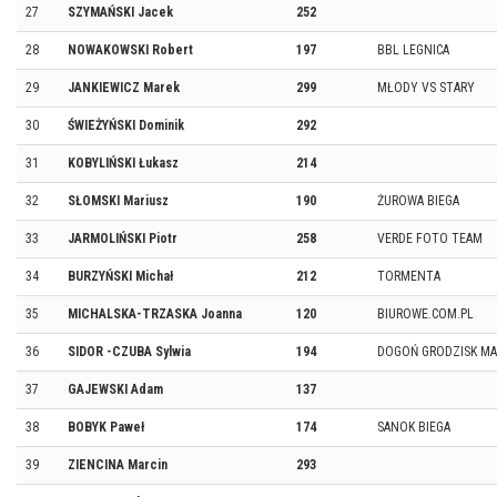
27
SZYMAŃSKI Jacek
252
28
NOWAKOWSKI Robert
197
BBL LEGNICA
29
JANKIEWICZ Marek
299
MŁODY VS STARY
30
ŚWIEŻYŃSKI Dominik
292
31
KOBYLIŃSKI Łukasz
214
32
SŁOMSKI Mariusz
190
ŻUROWA BIEGA
33
JARMOLIŃSKI Piotr
258
VERDE FOTO TEAM
34
BURZYŃSKI Michał
212
TORMENTA
35
MICHALSKA-TRZASKA Joanna
120
BIUROWE.COM.PL
36
SIDOR -CZUBA Sylwia
194
DOGOŃ GRODZISK MA
37
GAJEWSKI Adam
137
38
BOBYK Paweł
174
SANOK BIEGA
39
ZIENCINA Marcin
293