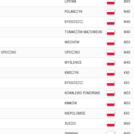
LIPOWA
M30
POLAŃCZYK
M40
BYDGOSZCZ
M40
TOMASZÓW MAZOWIECKI
M40
MIECHÓW
M50
N OPOCZNO
OPOCZNO
M40
MYŚLENICE
M40
KWIDZYN
K40
BYDGOSZCZ
K30
KOWALEWO POMORSKIE
M20
KRAKÓW
M50
NIEPOLOMICE
K30
SUSZEC
M60
SKAWINA
M40