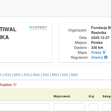
TIWAL
Fundacja B
Organizator :
Rzeźnika
IKA
Data :
2025-12-27
Miejsce :
Polska
Dystans :
330 km
Mapa :
Pokaż
Regulamin:
Otwórz
0
|
K30
|
M30
|
K40
|
M40
|
K50
|
M50
|
K60
|
M60
icjalne !!!
Miejscowość
Kraj
Kateg