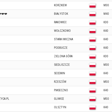
KORZKIEW
M30
❤️❤️❤️
BIAŁYSTOK
M40
RAKOWIEC
K30
WOŁCZKOWO
K40
STARA IWICZNA
K40
PODBUCZE
K40
ZIELONA GÓRA
K30
SIEDLISZCZE
M30
SECEMIN
K40
RZESZÓW
M50
PIASECZNO
K40
YCA.PL
GLIWICE
M50
OLSZTYN
K40