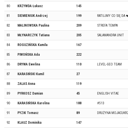
80
KRZYWDA Łukasz
145
81
SIEMIENIUK Andrzej
199
RATUJMY CO SIĘ DA 
82
MALINOWSKA Paulina
209
STREFA TEMPA
83
MŁYNARCZYK Tatiana
205
SALAMANDRA UNIT
84
ROGUZIŃSKA Kamila
167
85
PIWOŃSKA Ada
222
86
DRYWA Ewelina
110
LEVEL-GEO TEAM
87
KARASIŃSKI Kamil
27
88
ZALAS Anna
119
89
PYRKOSZ Damian
45
ENGLISH VITAE
90
KARASIŃSKA Karolina
188
#513
91
PYZIK Tomasz
89
DRUŻYNA MOJACUKRZ
92
KLAUZ Dominika
147