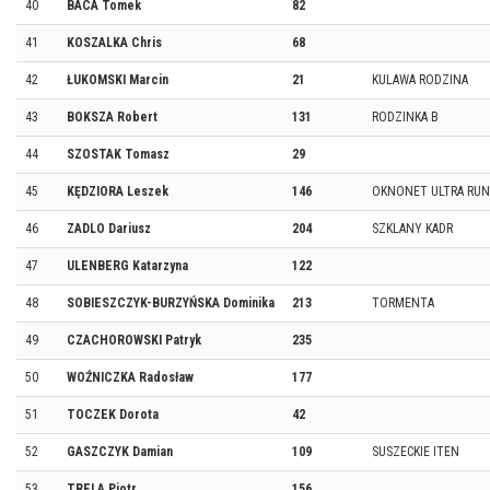
40
BACA Tomek
82
41
KOSZALKA Chris
68
42
ŁUKOMSKI Marcin
21
KULAWA RODZINA
43
BOKSZA Robert
131
RODZINKA B
44
SZOSTAK Tomasz
29
45
KĘDZIORA Leszek
146
OKNONET ULTRA RU
46
ZADLO Dariusz
204
SZKLANY KADR
47
ULENBERG Katarzyna
122
48
SOBIESZCZYK-BURZYŃSKA Dominika
213
TORMENTA
49
CZACHOROWSKI Patryk
235
50
WOŹNICZKA Radosław
177
51
TOCZEK Dorota
42
52
GASZCZYK Damian
109
SUSZECKIE ITEN
53
TRELA Piotr
156