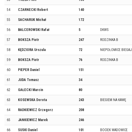
54
CZARNECKI Robert
140
55
SACHARUK Michał
172
56
BALCEROWSKI Rafał
5
DKWS
57
BOKSZA Piotr
247
RODZINKA B
58
KĘDZIORA Urszula
72
NIEPOŁOMICE BIEGAJ
59
BOKSZA Piotr
76
RODZINKA B
60
PIEPER Daniel
151
61
JUDA Tomasz
34
62
GAŁECKI Marcin
80
63
KOSEWSKA Dorota
243
BIEGIEM NA KAWĘ
64
RADKIEWICZ Grzegorz
208
65
JANKIEWICZ Marek
246
66
SUSKI Daniel
101
BOCIEK WADOWICE