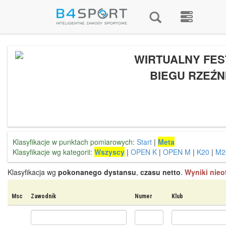
WIRTUALNY FES
BIEGU RZEŹN
Klasyfikacje w punktach pomiarowych:
Start
|
Meta
Klasyfikacje wg kategorii:
Wszyscy
|
OPEN K
|
OPEN M
|
K20
|
M2
Klasyfikacja wg
pokonanego dystansu
,
czasu netto
.
Wyniki nieof
Msc
Zawodnik
Numer
Klub