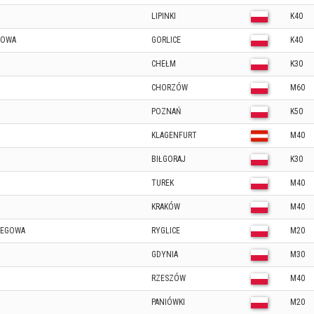
LIPINKI
K40
GOWA
GORLICE
K40
CHEŁM
K30
CHORZÓW
M60
POZNAŃ
K50
KLAGENFURT
M40
BIŁGORAJ
K30
TUREK
M40
KRAKÓW
M40
BIEGOWA
RYGLICE
M20
GDYNIA
M30
RZESZÓW
M40
PANIÓWKI
M20