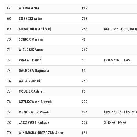
67
WOJNA Anna
112
68
SOBECKI Artur
218
69
SIEMIENIUK Andrzej
263
RATUJMY CO SIĘ DA 
70
ŚCIBOR Marcin
43
71
WIELOSIK Anna
210
72
PRAŁAT Dawid
55
PZU SPORT TEAM
73
GAŁECKA Dagmara
94
74
WALAC Jacek
260
75
COULIER Adrien
60
76
GZYLKOWIAK Sławek
202
77
MENCEWICZ Paweł
234
UKS PIĄTKA PLUS R
78
JACZEWSKI Łukasz
207
STREFA TEMPA
79
WINIARSKA-BISZCZAN Anna
161