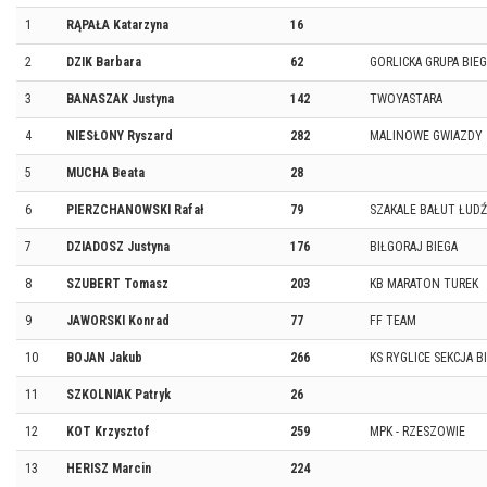
1
RĄPAŁA Katarzyna
16
2
DZIK Barbara
62
GORLICKA GRUPA BIE
3
BANASZAK Justyna
142
TWOYASTARA
4
NIESŁONY Ryszard
282
MALINOWE GWIAZDY
5
MUCHA Beata
28
6
PIERZCHANOWSKI Rafał
79
SZAKALE BAŁUT ŁUDŹ
7
DZIADOSZ Justyna
176
BIŁGORAJ BIEGA
8
SZUBERT Tomasz
203
KB MARATON TUREK
9
JAWORSKI Konrad
77
FF TEAM
10
BOJAN Jakub
266
KS RYGLICE SEKCJA 
11
SZKOLNIAK Patryk
26
12
KOT Krzysztof
259
MPK - RZESZOWIE
13
HERISZ Marcin
224