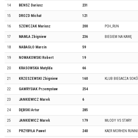
14
BENSZ Dariusz
231
15
DROZD Michał
121
16
SZEWCZAK Mariusz
200
PCH_RUN
17
MAMLA Zbigniew
236
BIEGIEM NA KAWĘ
18
NABAGŁO Marcin
59
19
NOWAKOWSKI Robert
19
20
KRASOWSKA Matylda
66
21
KRZESZEWSKI Zbigniew
160
KLUB BIEGACZA SOK
22
GAWRYSIAK Przemysław
254
23
JANKIEWICZ Marek
6
24
DĘBSKI Artur
285
25
JANKIEWICZ Marek
179
MŁODY VS STARY
26
PRZYBYŁA Paweł
240
KAER MORHEN RUNNI