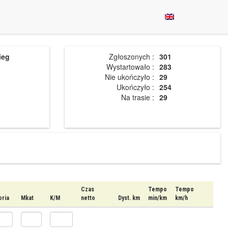
ieg
Zgłoszonych :
301
Wystartowało :
283
Nie ukończyło :
29
Ukończyło :
254
Na trasie :
29
Czas
Tempo
Tempo
oria
Mkat
K/M
netto
Dyst. km
min/km
km/h