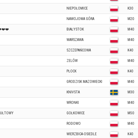
NIEPOŁOMICE
K30
NAWOJOWA GÓRA
M20
❤️❤️❤️
BIAŁYSTOK
M40
WARSZAWA
M40
SZCZEPAŃCOWA
K40
ZELÓW
M40
PŁOCK
K40
GRODZISK MAZOWIECKI
M40
KNIVSTA
M30
WRONKI
M40
YDUŁTOWY
GOŁKOWICE
M50
RODOWO
M40
WIERZBICA-OSIEDLE
K40