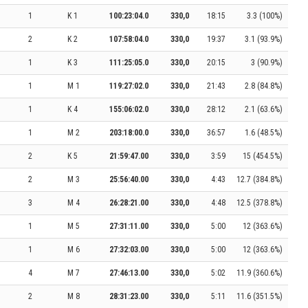
1
K 1
100:23:04.0
330,0
18:15
3.3 (100%)
2
K 2
107:58:04.0
330,0
19:37
3.1 (93.9%)
1
K 3
111:25:05.0
330,0
20:15
3 (90.9%)
1
M 1
119:27:02.0
330,0
21:43
2.8 (84.8%)
1
K 4
155:06:02.0
330,0
28:12
2.1 (63.6%)
1
M 2
203:18:00.0
330,0
36:57
1.6 (48.5%)
2
K 5
21:59:47.00
330,0
3:59
15 (454.5%)
2
M 3
25:56:40.00
330,0
4:43
12.7 (384.8%)
3
M 4
26:28:21.00
330,0
4:48
12.5 (378.8%)
1
M 5
27:31:11.00
330,0
5:00
12 (363.6%)
1
M 6
27:32:03.00
330,0
5:00
12 (363.6%)
4
M 7
27:46:13.00
330,0
5:02
11.9 (360.6%)
2
M 8
28:31:23.00
330,0
5:11
11.6 (351.5%)