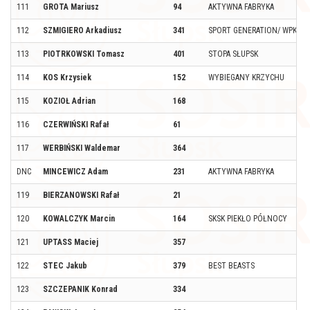
111
GROTA Mariusz
94
AKTYWNA FABRYKA
112
SZMIGIERO Arkadiusz
341
SPORT GENERATION/ WPK SŁ
113
PIOTRKOWSKI Tomasz
401
STOPA SŁUPSK
114
KOS Krzysiek
152
WYBIEGANY KRZYCHU
115
KOZIOŁ Adrian
168
116
CZERWIŃSKI Rafał
61
117
WERBIŃSKI Waldemar
364
DNC
MINCEWICZ Adam
231
AKTYWNA FABRYKA
119
BIERZANOWSKI Rafał
21
120
KOWALCZYK Marcin
164
SKSK PIEKŁO PÓŁNOCY
121
UPTASS Maciej
357
122
STEC Jakub
379
BEST BEASTS
123
SZCZEPANIK Konrad
334