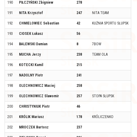
190
PIŁCZYŃSKI Zbigniew
278
191
NITA Krzysztof
247
NITA TEAM
192
CHMIELOWIEC Sebastian
42
KUŹNIA SPORTU SŁUPSK
193
CIOSEK Łukasz
56
194
BALEWSKI Damian
8
7BOW
195
MUCHA Jerzy
238
TEAM OLA
196
KOTECKI Kamil
215
197
NADOLNY Piotr
241
198
OLECHNOWICZ Maciej
258
199
OLECHNOWICZ Slawomir
257
STOPA SŁUPSK
200
CHRISTYNIUK Piotr
46
201
KRÓLIK Mariusz
178
KRÓLICZENKO
202
MROCZEK Bartosz
237