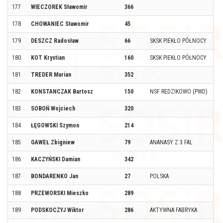
177
WIECZOREK Sławomir
366
178
CHOWANIEC Sławomir
45
179
DESZCZ Radosław
66
SKSK PIEKŁO PÓŁNOCY
180
KOT Krystian
160
SKSK PIEKŁO PÓŁNOCY
181
TREDER Marian
352
182
KONSTANCZAK Bartosz
150
NSF REDZIKOWO (PWD)
183
SOBOŃ Wojciech
320
184
ŁĘGOWSKI Szymon
214
185
GAWEŁ Zbigniew
79
ANANASY Z 3 FAL
186
KACZYŃSKI Damian
342
187
BONDARENKO Jan
27
POLSKA
188
PRZEWORSKI Mieszko
289
189
PODSKOCZYJ Wiktor
286
AKTYWNA FABRYKA