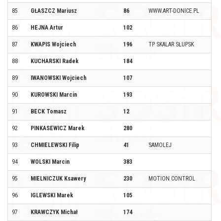
85
GŁASZCZ Mariusz
86
WWW.ART-DONICE.PL
86
HEJNA Artur
102
87
KWAPIS Wojciech
196
TP SKALAR SŁUPSK
88
KUCHARSKI Radek
184
89
IWANOWSKI Wojciech
107
90
KUROWSKI Marcin
193
91
BECK Tomasz
12
92
PINKASEWICZ Marek
280
93
CHMIELEWSKI Filip
41
SAMOLEJ
94
WOLSKI Marcin
383
95
MIELNICZUK Ksawery
230
MOTION CONTROL
96
IGLEWSKI Marek
105
97
KRAWCZYK Michał
174