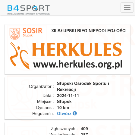
Tog
navi
XII SŁUPSKI BIEG NIEPODLEGŁOŚCI
Słupski Ośrodek Sportu i
Organizator :
Rekreacji
Data :
2024-11-11
Miejsce :
Słupsk
Dystans :
10 km
Regulamin:
Otwórz
Zgłoszonych :
409
Wystartowało :
387