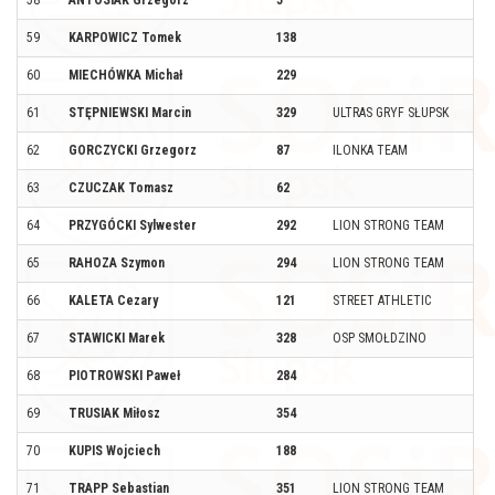
58
ANTOSIAK Grzegorz
5
59
KARPOWICZ Tomek
138
60
MIECHÓWKA Michał
229
61
STĘPNIEWSKI Marcin
329
ULTRAS GRYF SŁUPSK
62
GORCZYCKI Grzegorz
87
ILONKA TEAM
63
CZUCZAK Tomasz
62
64
PRZYGÓCKI Sylwester
292
LION STRONG TEAM
65
RAHOZA Szymon
294
LION STRONG TEAM
66
KALETA Cezary
121
STREET ATHLETIC
67
STAWICKI Marek
328
OSP SMOŁDZINO
68
PIOTROWSKI Paweł
284
69
TRUSIAK Miłosz
354
70
KUPIS Wojciech
188
71
TRAPP Sebastian
351
LION STRONG TEAM