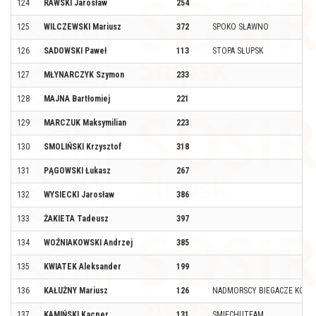
124
RAWSKI Jarosław
254
125
WILCZEWSKI Mariusz
372
SPOKO SŁAWNO
126
SADOWSKI Paweł
113
STOPA SŁUPSK
127
MŁYNARCZYK Szymon
233
128
MAJNA Bartłomiej
221
129
MARCZUK Maksymilian
223
130
SMOLIŃSKI Krzysztof
318
131
PĄGOWSKI Łukasz
267
132
WYSIECKI Jarosław
386
133
ŻAKIETA Tadeusz
397
134
WOŹNIAKOWSKI Andrzej
385
135
KWIATEK Aleksander
199
136
KAŁUŻNY Mariusz
126
NADMORSCY BIEGACZE KOŁO
137
KAMIŃSKI Kacper
131
SMIECHUTEAM