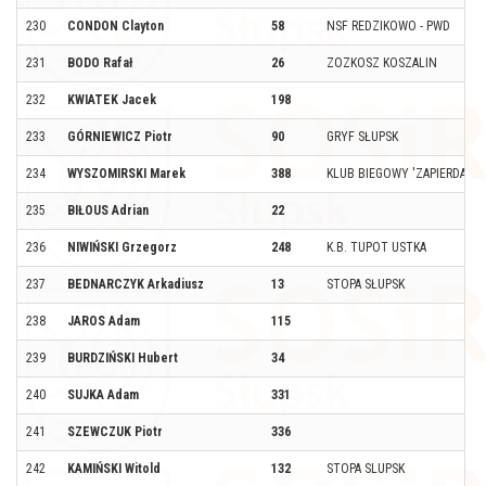
230
CONDON Clayton
58
NSF REDZIKOWO - PWD
231
BODO Rafał
26
ZOZKOSZ KOSZALIN
232
KWIATEK Jacek
198
233
GÓRNIEWICZ Piotr
90
GRYF SŁUPSK
234
WYSZOMIRSKI Marek
388
KLUB BIEGOWY 'ZAPIERDALAJ
235
BIŁOUS Adrian
22
236
NIWIŃSKI Grzegorz
248
K.B. TUPOT USTKA
237
BEDNARCZYK Arkadiusz
13
STOPA SŁUPSK
238
JAROS Adam
115
239
BURDZIŃSKI Hubert
34
240
SUJKA Adam
331
241
SZEWCZUK Piotr
336
242
KAMIŃSKI Witold
132
STOPA SLUPSK