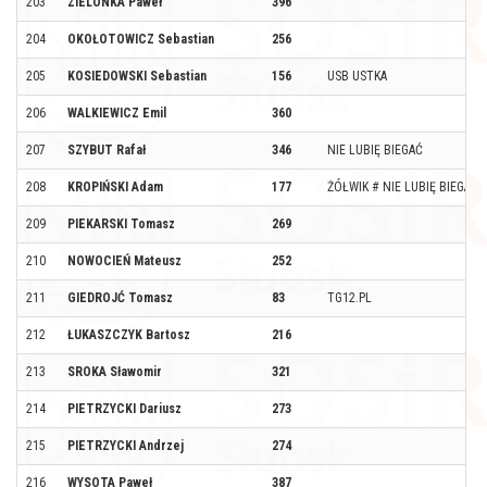
203
ZIELONKA Paweł
396
204
OKOŁOTOWICZ Sebastian
256
205
KOSIEDOWSKI Sebastian
156
USB USTKA
206
WALKIEWICZ Emil
360
207
SZYBUT Rafał
346
NIE LUBIĘ BIEGAĆ
208
KROPIŃSKI Adam
177
ŻÓŁWIK # NIE LUBIĘ BIEGAĆ
209
PIEKARSKI Tomasz
269
210
NOWOCIEŃ Mateusz
252
211
GIEDROJĆ Tomasz
83
TG12.PL
212
ŁUKASZCZYK Bartosz
216
213
SROKA Sławomir
321
214
PIETRZYCKI Dariusz
273
215
PIETRZYCKI Andrzej
274
216
WYSOTA Paweł
387