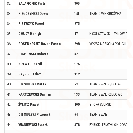
32
SALAMONIK Piotr
305
33
KIEŁCZYŃSKI Dawid
141
TEAM DAVE BUKÓWKA
34
PIETRZYK Pawel
275
35
CHUDY Henryk
47
K SOLSZEWSKI I SYNOWIE
36
ROSENKRANZ Raven Pascal
298
WYŻSZA SZKOŁA POLICJI W 
37
CICHOŃSKI Robert
52
38
KRAWIEC Kamil
176
39
SKĘPIEC Adam
312
40
CIESIULSKI Marek
53
TEAM ZWAE KĘBŁOWO
41
KARCZEWSKI Damian
133
TEAM ZWAE KĘBŁOWO
42
ŻYLICZ Paweł
400
STOPA SŁUPSK
43
CIESIULSKI Przemek
54
TEAM ZWAE
44
WIŚNIEWSKI Patryk
378
RYBICKI TRIATHLON COACH