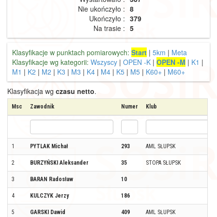
Nie ukończyło :
8
Ukończyło :
379
Na trasie :
5
Klasyfikacje w punktach pomiarowych:
Start
|
5km
|
Meta
Klasyfikacje wg kategorii:
Wszyscy
|
OPEN -K
|
OPEN -M
|
K1
|
M1
|
K2
|
M2
|
K3
|
M3
|
K4
|
M4
|
K5
|
M5
|
K60+
|
M60+
Klasyfikacja wg
czasu netto
.
Msc
Zawodnik
Numer
Klub
1
PYTLAK Michał
293
AML SŁUPSK
2
BURZYŃSKI Aleksander
35
STOPA SŁUPSK
3
BARAN Radosław
10
4
KULCZYK Jerzy
186
5
GARSKI Dawid
409
AML SŁUPSK