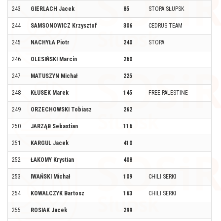
243
GIERLACH Jacek
85
STOPA SŁUPSK
244
SAMSONOWICZ Krzysztof
306
CEDRUS TEAM
245
NACHYŁA Piotr
240
STOPA
246
OLESIŃSKI Marcin
260
247
MATUSZYN Michał
225
248
KŁUSEK Marek
145
FREE PALESTINE
249
ORZECHOWSKI Tobiasz
262
250
JARZĄB Sebastian
116
251
KARGUL Jacek
410
252
ŁAKOMY Krystian
408
253
IWAŃSKI Michał
109
CHILI SERKI
254
KOWALCZYK Bartosz
163
CHILI SERKI
255
ROSIAK Jacek
299