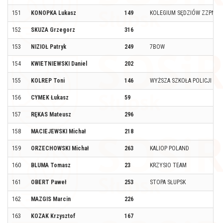
151
KONOPKA Lukasz
149
KOLEGIUM SĘDZIÓW ZZPN
152
SKUZA Grzegorz
316
153
NIZIOŁ Patryk
249
7BOW
154
KWIETNIEWSKI Daniel
202
155
KOLREP Toni
146
WYŻSZA SZKOŁA POLICJI W 
156
CYMEK Łukasz
59
157
RĘKAS Mateusz
296
158
MACIEJEWSKI Michał
218
159
ORZECHOWSKI Michał
263
KALIOP POLAND
160
BLUMA Tomasz
23
KRZYSIO TEAM
161
OBERT Paweł
253
STOPA SŁUPSK
162
MAZGIS Marcin
226
163
KOZAK Krzysztof
167