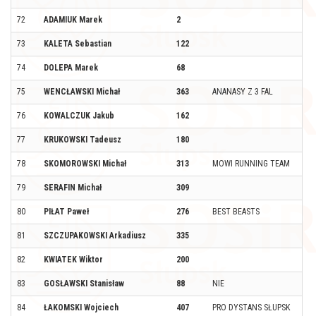
72
ADAMIUK Marek
2
73
KALETA Sebastian
122
74
DOLEPA Marek
68
75
WENCŁAWSKI Michał
363
ANANASY Z 3 FAL
76
KOWALCZUK Jakub
162
77
KRUKOWSKI Tadeusz
180
78
SKOMOROWSKI Michał
313
MOWI RUNNING TEAM
79
SERAFIN Michał
309
80
PIŁAT Paweł
276
BEST BEASTS
81
SZCZUPAKOWSKI Arkadiusz
335
82
KWIATEK Wiktor
200
83
GOSŁAWSKI Stanisław
88
NIE
84
ŁAKOMSKI Wojciech
407
PRO DYSTANS SŁUPSK