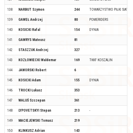
138
NARBUT Szymon
244
TOWARZYSTWO PIŁKI SIATKO
139
GAWEŁ Andrzej
80
POMERIDERS
140
KOSICKI Rafal
154
DYNIA
141
GAWRYS Mateusz
81
142
STASZZUK Andrzej
327
143
KOZŁOWIECKI Waldemar
169
TKKF KOSZALIN
144
JAWORSKI Robert
6
145
KOSICKI Adam
155
DYNIA
146
TROCKI Łukasz
353
147
WALUŚ Szczepan
361
148
LYPOVETSKYI Stepan
213
-
149
MACIEJEWSKI Tomasz
219
150
KLINKUSZ Adrian
143