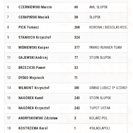
6
CZERNIEWSKI Marcin
60
AML SŁUPSK
7
CERAPIŃSKI Maciek
38
SŁUPSK
8
PICK Tomasz
268
KORONA / BIEGOLAS KOSZAL
9
STANIOCH Krzysztof
324
10
WIŚNIEWSKI Kacper
377
PAWKO RUNNER TEAM
11
GAJEWSKI Andrzej
77
STOPA SŁUPSK
12
BRZEZICKI Paweł
32
13
DYŚKO Wojciech
71
14
WILMONT Krzysztof
381
GRAND LUBICZ 5* UZDROWIS
15
NAGÓREK Kamil
243
STOPA SŁUPSK
16
NAGÓREK Krzysztof
242
TUPOT USTKA
17
ANDRYSKOWSKI Zdzisław
3
KOLARZ-POL
18
KOSTRZEWA Karol
1
#SIŁADLAPOLI