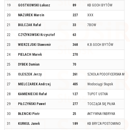
19
GOSTKOWSKI Łukasz
89
KB GOCH BYTÓW
20
MAZUREK Marcin
227
XXX
21
BULCZAK Rafał
33
7BOW
22
CZYŻYKOWSKI Krzysztof
63
23
WIERZEJSKI Sławomir
368
K.B.GOCH BYTÓW
24
PIELACH Marek
270
25
DYBEK Damian
70
26
OLESZEK Jerzy
261
SZKOŁA PODOFICERSKA MW
27
MIELCZAREK Andrzej
405
Wodociągi Słupsk
28
KAMIENIECKI Rafał
127
TUPOT USTKA
29
PIŁCZYŃSKI Paweł
277
TOCZĄCA SIĘ PIŁKA
30
BŁENCKI Piotr
25
AKTYWNA FABRYKA
31
KURKUL Janek
189
KB BRYZA POSTOMINO