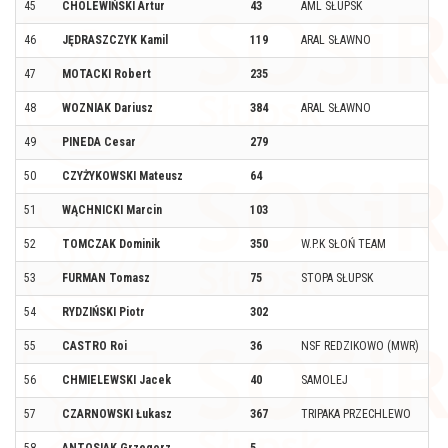
45
CHOLEWIŃSKI Artur
43
AML SŁUPSK
46
JĘDRASZCZYK Kamil
119
ARAL SŁAWNO
47
MOTACKI Robert
235
48
WOZNIAK Dariusz
384
ARAL SŁAWNO
49
PINEDA Cesar
279
50
CZYŻYKOWSKI Mateusz
64
51
WĄCHNICKI Marcin
103
52
TOMCZAK Dominik
350
W.P.K SŁOŃ TEAM
53
FURMAN Tomasz
75
STOPA SŁUPSK
54
RYDZIŃSKI Piotr
302
55
CASTRO Roi
36
NSF REDZIKOWO (MWR)
56
CHMIELEWSKI Jacek
40
SAMOLEJ
57
CZARNOWSKI Łukasz
367
TRIPAKA PRZECHLEWO