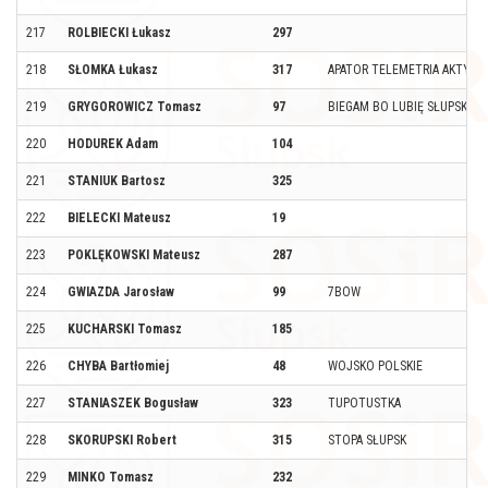
217
ROLBIECKI Łukasz
297
218
SŁOMKA Łukasz
317
APATOR TELEMETRIA AKTYWN
219
GRYGOROWICZ Tomasz
97
BIEGAM BO LUBIĘ SŁUPSK
220
HODUREK Adam
104
221
STANIUK Bartosz
325
222
BIELECKI Mateusz
19
223
POKLĘKOWSKI Mateusz
287
224
GWIAZDA Jarosław
99
7BOW
225
KUCHARSKI Tomasz
185
226
CHYBA Bartłomiej
48
WOJSKO POLSKIE
227
STANIASZEK Bogusław
323
TUPOTUSTKA
228
SKORUPSKI Robert
315
STOPA SŁUPSK
229
MINKO Tomasz
232