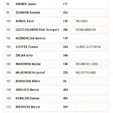
98
KRAMEK Janusz
171
99
SZARAFIN Dominik
332
100
KURKUL Karol
190
PAŁOWKO
101
LESZCZEŁOWSKI Piotr Grzegorz
206
NOWA MARCHIA
102
KAŹMIERCZAK Bartosz
139
103
SZPITER Tomasz
344
OLAWS ZŁOTORYJA
104
ŻMIJAN Artur
398
105
IWANOWSKI Michał
108
BIEGAM BO LUBIĘ
106
MAJKOWSKI Krzysztof
220
KALIOP POLAND
107
BORODZIUK Wiktor
30
108
SMOŁUCH Marcin
404
109
KOWALSKI Damian
403
110
WIESIOŁEK Marcin
369