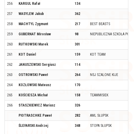
256
KARGUL Rafał
134
257
WASYLEW Jakub
362
258
MACHTYL Zygmunt
217
BEST BEASTS
259
GUBERNAT Mirosław
98
NIEPUBLICZNA SZKOŁA PODS
260
RUTKOWSKI Marek
301
261
KOT Daniel
159
KOT TEAM
262
JANUSZEWSKI Sergiusz
114
263
OSTROWSKI Paweł
264
NSJ SZALONE KIJE
264
KOZŁOWSKI Mateusz
170
265
KOŚCIESZA Michał
158
TEAMMISIEK
266
STASZKIEWICZ Mariusz
326
PIOTRASCHKE Paweł
282
AML SŁUPSK
ŚLEFARSKI Andrzej
348
STOPA SŁUPSK