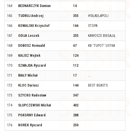
164
BEDNARCZYK Damian
14
165
TUDRUJ Andrzej
355
#SIŁADLAPOLI
166
KOWALSKI Krzysztof
166
STOPA
167
ODIJA Leszek
255
KAWOSZE BIEGAJĄ
168
DOBOSZ Romuald
67
KB 'TUPOT' USTKA
169
KALISZ Wojtek
124
170
SZMAJDA Ryszard
112
171
BIAŁY Michał
17
...
172
KLOC Dariusz
144
BEST BEASTS
173
SZYCKO Radosław
347
174
SŁUPCZEWSKI Michał
402
175
POKORNY Edward
288
176
NOREK Ryszard
250