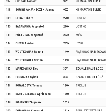
137
ŁUCZAK Tomasz
99Y
KB MARATON TUREK
138
SOWIŃSKA-JANECZEK Joanna
99X
KB MARATON TUREK
139
LIPKA Hubert
270Y
LOST 66
140
BASAMANIA Krzysztof
270X
LOST 66
141
PÓŁTORAK Krzysztof
233Y
MIŚKI
142
CHWAŁA Artur
233X
PYŚKI
143
WOJTKOWIAK Renata
149X
PIĄTKOWO NA BIEGOWO
144
WOJTKOWIAK Stefan
149Y
PIĄTKOWO NA BIEGOWO
145
MARKOWSKA Ewa
30Y
SZAKALE BAŁUT ŁÓDŹ
146
FLORCZAK Sylwia
30X
SZAKALE BAŁUT ŁÓDŹ
147
KOWALCZYK Tomasz
130X
TRICLUB
148
BARTOSZEWICZ Agnieszka
130Y
TRICLUB
149
BOJANSKI Zbigniew
161Y
150
DOMAGAŁA Krzysztof
161X
PSARUS'87-WRZEŚNIA