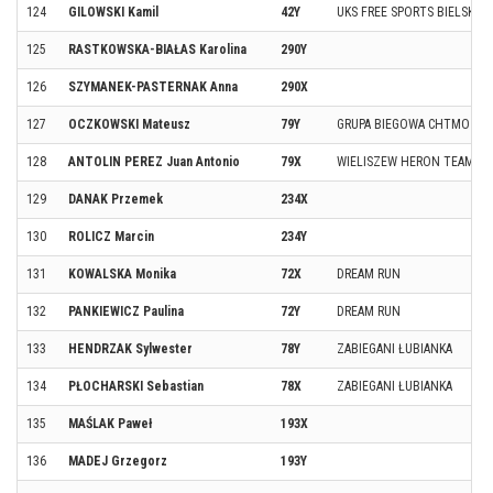
124
GILOWSKI Kamil
42Y
UKS FREE SPORTS BIELSKO-B
125
RASTKOWSKA-BIAŁAS Karolina
290Y
126
SZYMANEK-PASTERNAK Anna
290X
127
OCZKOWSKI Mateusz
79Y
GRUPA BIEGOWA CHTMO
128
ANTOLIN PEREZ Juan Antonio
79X
WIELISZEW HERON TEAM
129
DANAK Przemek
234X
130
ROLICZ Marcin
234Y
131
KOWALSKA Monika
72X
DREAM RUN
132
PANKIEWICZ Paulina
72Y
DREAM RUN
133
HENDRZAK Sylwester
78Y
ZABIEGANI ŁUBIANKA
134
PŁOCHARSKI Sebastian
78X
ZABIEGANI ŁUBIANKA
135
MAŚLAK Paweł
193X
136
MADEJ Grzegorz
193Y