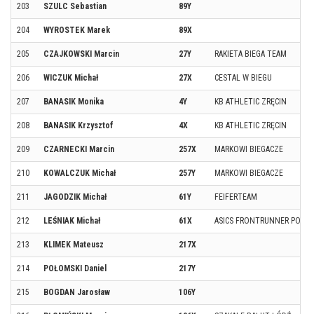
203
SZULC Sebastian
89Y
204
WYROSTEK Marek
89X
205
CZAJKOWSKI Marcin
27Y
RAKIETA BIEGA TEAM
206
WICZUK Michał
27X
CESTAL W BIEGU
207
BANASIK Monika
4Y
KB ATHLETIC ZRĘCIN
208
BANASIK Krzysztof
4X
KB ATHLETIC ZRĘCIN
209
CZARNECKI Marcin
257X
MARKOWI BIEGACZE
210
KOWALCZUK Michał
257Y
MARKOWI BIEGACZE
211
JAGODZIK Michał
61Y
FEIFERTEAM
212
LEŚNIAK Michał
61X
ASICS FRONTRUNNER POLA
213
KLIMEK Mateusz
217X
214
POŁOMSKI Daniel
217Y
215
BOGDAN Jarosław
106Y