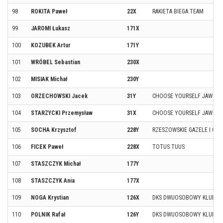
98
ROKITA Paweł
22X
RAKIETA BIEGA TEAM
99
JAROMI Łukasz
171X
100
KOZUBEK Artur
171Y
101
WRÓBEL Sebastian
230X
102
MISIAK Michał
230Y
103
ORZECHOWSKI Jacek
31Y
CHOOSE YOURSELF JAWOR
104
STARZYCKI Przemysław
31X
CHOOSE YOURSELF JAWOR
105
SOCHA Krzysztof
228Y
RZESZOWSKIE GAZELE I GEP
106
FICEK Paweł
228X
TOTUS TUUS
107
STASZCZYK Michał
177Y
108
STASZCZYK Ania
177X
109
NOGA Krystian
126X
DKS DWUOSOBOWY KLUB S
110
POLNIK Rafał
126Y
DKS DWUOSOBOWY KLUB S