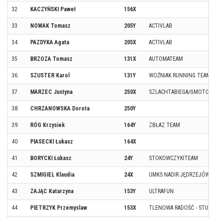
32
KACZYŃSKI Paweł
156X
33
NOWAK Tomasz
205Y
ACTIVLAB
34
PAZDYKA Agata
205X
ACTIVLAB
35
BRZOZA Tomasz
131X
AUTOMATEAM
36
SZUSTER Karol
131Y
WOŹNIAK RUNNING TEAM
37
MARZEC Justyna
250X
SZLACHTABIEGA/GMOTO
38
CHRZANOWSKA Dorota
250Y
39
RÓG Krzysiek
164Y
ZBŁAZ TEAM
40
PIASECKI Łukasz
164X
41
BORYCKI Łukasz
24Y
STOKOWCZYKITEAM
42
SZMIGIEL Klaudia
24X
UMKS NADIR JĘDRZEJÓW/W
43
ZAJĄC Katarzyna
153Y
ULTRAFUN
44
PIETRZYK Przemyslaw
153X
TLENOWA RADOŚĆ - STUDIO