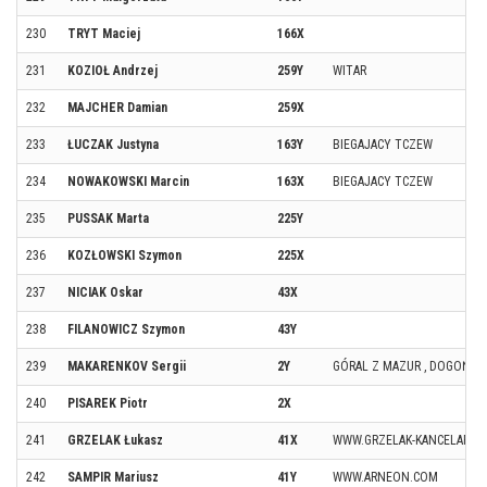
230
TRYT Maciej
166X
231
KOZIOŁ Andrzej
259Y
WITAR
232
MAJCHER Damian
259X
233
ŁUCZAK Justyna
163Y
BIEGAJACY TCZEW
234
NOWAKOWSKI Marcin
163X
BIEGAJACY TCZEW
235
PUSSAK Marta
225Y
236
KOZŁOWSKI Szymon
225X
237
NICIAK Oskar
43X
238
FILANOWICZ Szymon
43Y
239
MAKARENKOV Sergii
2Y
GÓRAL Z MAZUR , DOGOŃ G
240
PISAREK Piotr
2X
241
GRZELAK Łukasz
41X
WWW.GRZELAK-KANCELARIA.
242
SAMPIR Mariusz
41Y
WWW.ARNEON.COM