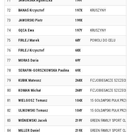
71
JAWORSKA Agnieszka
199Y
72
BANAŚ Krzysztof
197X
KRUSZYNY
73
JAWORSKI Piotr
199X
74
GĘCA Ewa
197Y
KRUSZYNY
75
FIRLEJ Marek
68Y
POWOLI DO CELU
76
FIRLEJ Krzysztof
68X
77
MORAS Daria
69Y
78
SERAFIN-GORSZKOWSKA Paulina
69X
79
KUBIK Mateusz
268X
FIZJOBIEGACZE SZCZECIN
80
KOMAN Michał
268Y
FIZJOBIEGACZE SZCZECIN
81
WIELGOSZ Tomasz
104X
15 GOŁDAPSKI PUŁK PRZEC
82
ULIKOWSKI Tomasz
104Y
15 GOŁDAPSKI PUŁK PRZEC
83
WIŚNIEWSKI Jacek
219Y
GREEN FAMILY SPORT CLUB
84
MILLER Daniel
219X
GREEN FAMILY SPORT CLUB