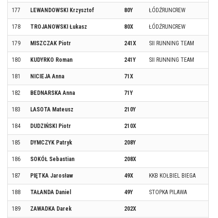
177
LEWANDOWSKI Krzysztof
80Y
ŁÓDŹRUNCREW
178
TROJANOWSKI Łukasz
80X
ŁÓDŹRUNCREW
179
MISZCZAK Piotr
241X
SII RUNNING TEAM
180
KUDYRKO Roman
241Y
SII RUNNING TEAM
181
NICIEJA Anna
71X
182
BEDNARSKA Anna
71Y
183
LASOTA Mateusz
210Y
184
DUDZIŃSKI Piotr
210X
185
DYMCZYK Patryk
208Y
186
SOKÓŁ Sebastian
208X
187
PIĘTKA Jarosław
49X
KKB KOŁBIEL BIEGA
188
TAŁANDA Daniel
49Y
STOPKA PILAWA
189
ZAWADKA Darek
202X