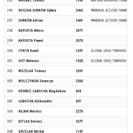
295
WRÓBEL Tomasz
139X
MATNER RUNNING TEAM
296
ROSZAK-SURKÓW Sylwia
246X
PARKRUN JEZIORO SWARZĘD
297
SURKÓW Adrian
246Y
PARKRUN JEZIORO SWARZĘD
298
KAPUSTA Miłosz
207Y
299
KAPUSTA Paweł
207X
300
CYNTA Kamil
102Y
GLOBAL UNIQ TRAINING
301
GUT Mateusz
102X
GLOBAL UNIQ TRAINING
302
WSZELAK Tomasz
226Y
303
WOLCZYNSKI Seweryn
226X
304
HERBEĆ-LABOCHA Magdalena
65X
305
LABOCHA Aleksander
65Y
306
KILIAN Mariusz
227X
307
KITLAS Dariusz
227Y
308
GRZELAK Michał
110Y