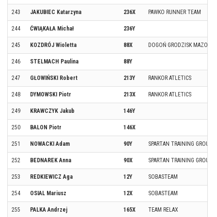
243
JAKUBIEC Katarzyna
236X
PAWKO RUNNER TEAM
244
ĆWIĄKAŁA Michał
236Y
245
KOZDRÓJ Wioletta
88X
DOGOŃ GRODZISK MAZOWIEC
246
STELMACH Paulina
88Y
247
GŁOWIŃSKI Robert
213Y
RANKOR ATLETICS
248
DYMOWSKI Piotr
213X
RANKOR ATLETICS
249
KRAWCZYK Jakub
146Y
250
BALON Piotr
146X
251
NOWACKI Adam
90Y
SPARTAN TRAINING GROUP 
252
BEDNAREK Anna
90X
SPARTAN TRAINING GROUP 
253
REDKIEWICZ Aga
12Y
SOBASTEAM
254
OSIAL Mariusz
12X
SOBASTEAM
255
PALKA Andrzej
165X
TEAM RELAX