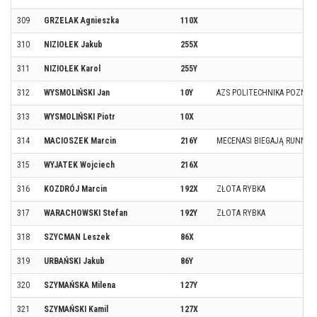
309
GRZELAK Agnieszka
110X
310
NIZIOŁEK Jakub
255X
311
NIZIOŁEK Karol
255Y
312
WYSMOLIŃSKI Jan
10Y
AZS POLITECHNIKA POZNAŃ
313
WYSMOLIŃSKI Piotr
10X
314
MACIOSZEK Marcin
216Y
MECENASI BIEGAJĄ RUNNIN
315
WYJATEK Wojciech
216X
316
KOZDRÓJ Marcin
192X
ZŁOTA RYBKA
317
WARACHOWSKI Stefan
192Y
ZŁOTA RYBKA
318
SZYCMAN Leszek
86X
319
URBAŃSKI Jakub
86Y
320
SZYMAŃSKA Milena
127Y
321
SZYMAŃSKI Kamil
127X