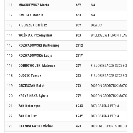
111
MIASKIEWICZ Marta
66Y
NA
112
SMOLAK Marcin
66X
NA
113
KIELISZEK Dariusz
96Y
DKWOC
114
WOŹNIAK Przemysław
96X
WIELISZEW HERON TEAM
115
ROZWADOWSKI Bartłomiej
211X
116
ROZWADOWSKA Łucja
211Y
117
DOBROWOLSKI Mateusz
26Y
FIZJOBIEGACZE SZCZECIN
118
DUDZIK Tomek
26X
FIZJOBIEGACZE SZCZECIN
119
GRZESZAK Rafał
77X
DOGOŃ GRODZISK MAZOWIE
120
KRZYZIŃSKA Sylwia
77Y
DOGOŃ GRODZISK MAZOWIE
121
ŻAK Katarzyna
124X
BKB CZARNA PERŁA
122
ŻAK Dariusz
124Y
BKB CZARNA PERŁA
123
STANISŁAWSKI Michał
42X
UKS FREE SPORTS BIELSKO-B