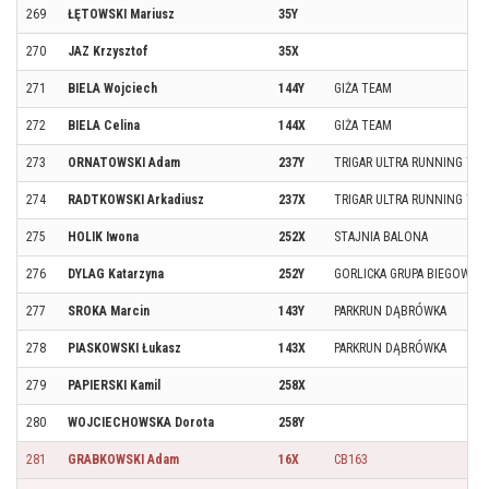
269
ŁĘTOWSKI Mariusz
35Y
270
JAZ Krzysztof
35X
271
BIELA Wojciech
144Y
GIŻA TEAM
272
BIELA Celina
144X
GIŻA TEAM
273
ORNATOWSKI Adam
237Y
TRIGAR ULTRA RUNNING TE
274
RADTKOWSKI Arkadiusz
237X
TRIGAR ULTRA RUNNING TE
275
HOLIK Iwona
252X
STAJNIA BALONA
276
DYLAG Katarzyna
252Y
GORLICKA GRUPA BIEGOWA
277
SROKA Marcin
143Y
PARKRUN DĄBRÓWKA
278
PIASKOWSKI Łukasz
143X
PARKRUN DĄBRÓWKA
279
PAPIERSKI Kamil
258X
280
WOJCIECHOWSKA Dorota
258Y
281
GRABKOWSKI Adam
16X
CB163