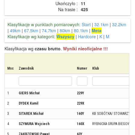
Ukończyło :
11
Na trasie :
425
Klasyfikacje w punktach pomiarowych:
Start
|
32.1km
|
32.2km
|
49km
|
67.5km
|
74.7km
|
80km
|
80.1km
|
Meta
Klasyfikacje wg kategorii:
Wszyscy
|
Hardcore
|
K
|
M
Klasyfikacja wg
czasu brutto
.
Wyniki nieoficjalne !!!
Msc
Zawodnik
Numer
Klub
1
GIERS Michał
229Y
2
DYDEK Kamil
229X
3
SITAREK Michał
160Y
KB SOBÓTKA/ STOWARZYSZE
4
SZYMURA Wojciech
160X
RYBNICKA GRUPA BIEGOWA 
5
ZAKRZEWSKI Paweł
63Y