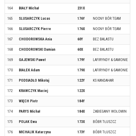
164
BIAŁY Michał
231X
165
SLUSARCZYK Lucas
176Y
NOCNY BÓR TEAM
166
SLUSARCZYK Pierre
176X
NOCNY BÓR TEAM
167
CHODOROWSKA Ania
60Y
BEZ BALASTU
168
CHODOROWSKI Damian
60X
BEZ BALASTU
169
GAJEWSKI Paweł
179Y
LAFIRYNDY & GAMONIE
170
BIAŁEK Adam
179X
LAFIRYNDY & GAMONIE
171
PODSIADŁO Mikołaj
122Y
KS KANDAHAR
172
KRAWCZYK Maciej
122X
173
WIĘCH Piotr
184Y
174
PARYS Michał
184X
ZABIEGANY WOŁOMIN
175
POLAK Ewa
173X
BÓBR TŁUSZCZ
176
MICHALIK Katarzyna
173Y
BÓBR TŁUSZCZ