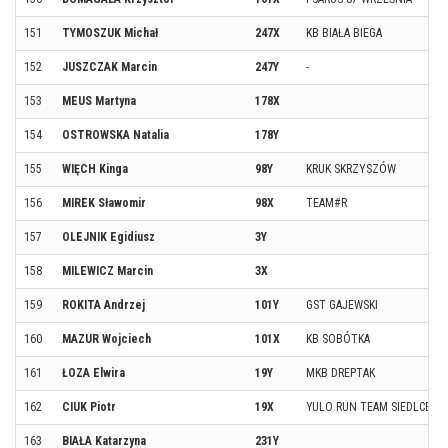
151
TYMOSZUK Michał
247X
KB BIAŁA BIEGA
152
JUSZCZAK Marcin
247Y
-
153
MEUS Martyna
178X
154
OSTROWSKA Natalia
178Y
155
WIĘCH Kinga
98Y
KRUK SKRZYSZÓW
156
MIREK Sławomir
98X
TEAM#R
157
OLEJNIK Egidiusz
3Y
158
MILEWICZ Marcin
3X
159
ROKITA Andrzej
101Y
GST GAJEWSKI
160
MAZUR Wojciech
101X
KB SOBÓTKA
161
ŁOZA Elwira
19Y
MKB DREPTAK
162
CIUK Piotr
19X
YULO RUN TEAM SIEDLCE
163
BIAŁA Katarzyna
231Y