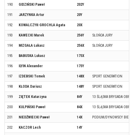
190
GIDZIŃSKI Paweł
202Y
191
JARZYNKA Artur
20Y
192
KOWALCZYK-GROCHLA Agata
20X
193
KAWECKI Marek
256Y
SŁOŃCA JURY
194
MIZGAŁA Łukasz
256X
SŁOŃCA JURY
195
BABUSKA Lukasz
175X
196
ILYIN Alexander
175Y
197
IZDEBSKI Tomek
148X
SPORT GENERATION
198
KŁODA Dariusz
148Y
SPORT GENERATION
199
ZIĘTEK Katarzyna
84Y
13 ŚLĄSKA BRYGADA OBRON
200
KULPIŃSKI Paweł
84X
13 ŚLĄSKA BRYGADA OBRON
201
NIEDŹWIECKI Paweł
14X
PODIUM/DYNOWSCY BIEGAC
202
KACZOR Lech
14Y