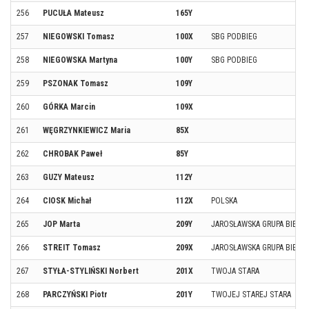
256
PUCUŁA Mateusz
165Y
257
NIEGOWSKI Tomasz
100X
SBG PODBIEG
258
NIEGOWSKA Martyna
100Y
SBG PODBIEG
259
PSZONAK Tomasz
109Y
260
GÓRKA Marcin
109X
261
WĘGRZYNKIEWICZ Maria
85X
262
CHROBAK Paweł
85Y
263
GUZY Mateusz
112Y
264
CIOSK Michał
112X
POLSKA
265
JOP Marta
209Y
JAROSŁAWSKA GRUPA BIEGO
266
STREIT Tomasz
209X
JAROSŁAWSKA GRUPA BIEGO
267
STYŁA-STYLIŃSKI Norbert
201X
TWOJA STARA
268
PARCZYŃSKI Piotr
201Y
TWOJEJ STAREJ STARA