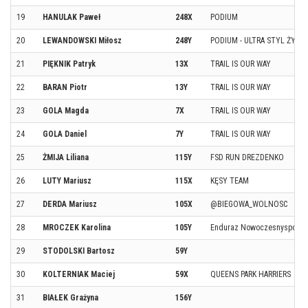
19
HANULAK Paweł
248X
PODIUM
20
LEWANDOWSKI Miłosz
248Y
PODIUM - ULTRA STYL ŻYCIA
21
PIĘKNIK Patryk
13X
TRAIL IS OUR WAY
22
BARAN Piotr
13Y
TRAIL IS OUR WAY
23
GOLA Magda
7X
TRAIL IS OUR WAY
24
GOLA Daniel
7Y
TRAIL IS OUR WAY
25
ŻMIJA Liliana
115Y
FSD RUN DREZDENKO
26
LUTY Mariusz
115X
KĘSY TEAM
27
DERDA Mariusz
105X
@BIEGOWA_WOLNOSC
28
MROCZEK Karolina
105Y
Enduraz Nowoczesnysport.p
29
STODOLSKI Bartosz
59Y
30
KOLTERNIAK Maciej
59X
QUEENS PARK HARRIERS
31
BIAŁEK Grażyna
156Y