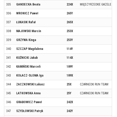
335
GANDECKA Beata
224X
MIĘDZYRZECKIE GAZELE
336
WRONICZ Paweł
265Y
337
ŁUKASIK Rafał
265X
338
MAJOWSKI Marcin
253X
339
GRZYWA Kinga
253Y
340
SZCZAP Magdalena
114Y
341
KUŹNICKI Jakub
114X
342
KAMIŃSKI Marceli
189Y
343
KOŁACZ-SŁOMA Iga
189X
344
ZACZKOWSKI Łukasz
25X
CZARNECKI RUN TEAM
345
LATKOWSKA Anna
25Y
CZARNECKI RUN TEAM
346
GRABOWICZ Paweł
242X
347
SZYDŁOWSKI Patryk
242Y