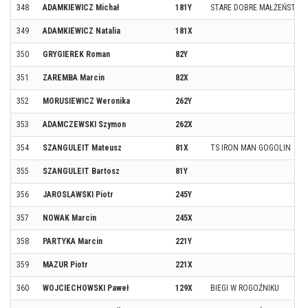
348
ADAMKIEWICZ Michał
181Y
STARE DOBRE MAŁŻEŃSTWO
349
ADAMKIEWICZ Natalia
181X
350
GRYGIEREK Roman
82Y
351
ZAREMBA Marcin
82X
352
MORUSIEWICZ Weronika
262Y
353
ADAMCZEWSKI Szymon
262X
354
SZANGULEIT Mateusz
81X
TS IRON MAN GOGOLIN
355
SZANGULEIT Bartosz
81Y
356
JAROSLAWSKI Piotr
245Y
357
NOWAK Marcin
245X
358
PARTYKA Marcin
221Y
359
MAZUR Piotr
221X
360
WOJCIECHOWSKI Paweł
129X
BIEGI W ROGOŹNIKU