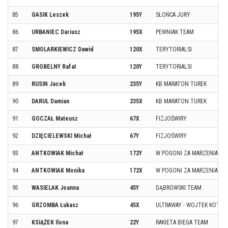
85
GASIK Leszek
195Y
SŁOŃCA JURY
86
URBANIEC Dariusz
195X
PEWNIAK TEAM
87
SMOLARKIEWICZ Dawid
120X
TERYTORIALSI
88
GROBELNY Rafał
120Y
TERYTORIALSI
89
RUSIN Jacek
235Y
KB MARATON TUREK
90
DARUL Damian
235X
KB MARATON TUREK
91
GOCZAŁ Mateusz
67X
FIZJOŚWIRY
92
DZIĘCIELEWSKI Michał
67Y
FIZJOŚWIRY
93
ANTKOWIAK Michał
172Y
W POGONI ZA MARZENIAMI
94
ANTKOWIAK Monika
172X
W POGONI ZA MARZENIAMI
95
WASIELAK Joanna
45Y
DĄBROWSKI TEAM
96
GRZOMBA Łukasz
45X
ULTRAWAY - WOJTEK KOTAR
97
KSIĄŻEK Ilona
22Y
RAKIETA BIEGA TEAM