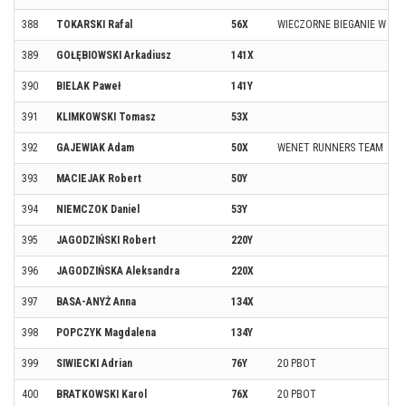
388
TOKARSKI Rafal
56X
WIECZORNE BIEGANIE W SZC
389
GOŁĘBIOWSKI Arkadiusz
141X
390
BIELAK Paweł
141Y
391
KLIMKOWSKI Tomasz
53X
392
GAJEWIAK Adam
50X
WENET RUNNERS TEAM
393
MACIEJAK Robert
50Y
394
NIEMCZOK Daniel
53Y
395
JAGODZIŃSKI Robert
220Y
396
JAGODZIŃSKA Aleksandra
220X
397
BASA-ANYŻ Anna
134X
398
POPCZYK Magdalena
134Y
399
SIWIECKI Adrian
76Y
20 PBOT
400
BRATKOWSKI Karol
76X
20 PBOT