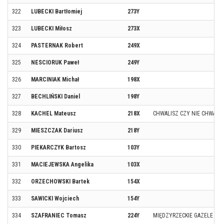
322
LUBECKI Bartłomiej
273Y
323
LUBECKI Miłosz
273X
324
PASTERNAK Robert
249X
325
NESCIORUK Paweł
249Y
326
MARCINIAK Michał
198X
327
BECHLIŃSKI Daniel
198Y
328
KACHEL Mateusz
218X
CHWALISZ CZY NIE CHWALIS
329
MIESZCZAK Dariusz
218Y
330
PIEKARCZYK Bartosz
103Y
331
MACIEJEWSKA Angelika
103X
332
ORZECHOWSKI Bartek
154X
333
SAWICKI Wojciech
154Y
334
SZAFRANIEC Tomasz
224Y
MIĘDZYRZECKIE GAZELE