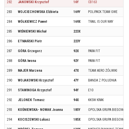
282
JANOWSKI Krzysztof
16Y
CB163
283
WOJCIECHOWSKA Elżbieta
169Y
POLIPACK TEAM GWE
284
WÓŁKIEWICZ Paweł
169X
TRAIL IS OUR WAY
285
WIŚNIEWSKI Michał
223X
286
ETMAŃSKI Piotr
223Y
287
GÓRA Grzegorz
92X
PARA FIT
288
GÓRA Iwona
92Y
PARA FIT
289
MAJER Marzena
47X
TEAM AERO ŻÓŁWIKI
290
WOJAKOWSKI Krzysztof
47Y
BANDA Z POŁUDNIA
291
STAWINOGA Krzysztof
94Y
E10
292
JELONEK Tomasz
94X
KKSW KRAK
293
KOŚNIEWSKA- NOWAK Joanna
185Y
OPOLSKA GRUPA BIEGOWA
294
KOCISZEWSKI Łukasz
185X
OPOLSKA GRUPA BIEGOWA