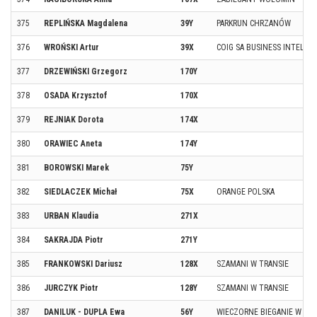
375
REPLIŃSKA Magdalena
39Y
PARKRUN CHRZANÓW
376
WROŃSKI Artur
39X
COIG SA BUSINESS INTELLI
377
DRZEWIŃSKI Grzegorz
170Y
378
OSADA Krzysztof
170X
379
REJNIAK Dorota
174X
380
ORAWIEC Aneta
174Y
381
BOROWSKI Marek
75Y
382
SIEDLACZEK Michał
75X
ORANGE POLSKA
383
URBAN Klaudia
271X
384
SAKRAJDA Piotr
271Y
385
FRANKOWSKI Dariusz
128X
SZAMANI W TRANSIE
386
JURCZYK Piotr
128Y
SZAMANI W TRANSIE
387
DANILUK - DUPLA Ewa
56Y
WIECZORNE BIEGANIE W SZC