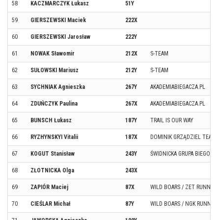
58
KACZMARCZYK Łukasz
51Y
59
GIERSZEWSKI Maciek
222X
60
GIERSZEWSKI Jarosław
222Y
61
NOWAK Sławomir
212X
S-TEAM
62
SUŁOWSKI Mariusz
212Y
S-TEAM
63
SYCHNIAK Agnieszka
267Y
AKADEMIABIEGACZA.PL
64
ZDUŃCZYK Paulina
267X
AKADEMIABIEGACZA.PL
65
BUNSCH Łukasz
187Y
TRAIL IS OUR WAY
66
RYZHYNSKYI Vitalii
187X
DOMINIK GRZĄDZIEL TEAM
67
KOGUT Stanisław
243Y
ŚWIDNICKA GRUPA BIEGOWA
68
ZŁOTNICKA Olga
243X
69
ZAPIÓR Maciej
87X
WILD BOARS / ZET RUNNERS
70
CIEŚLAR Michał
87Y
WILD BOARS / NGK RUNNIN