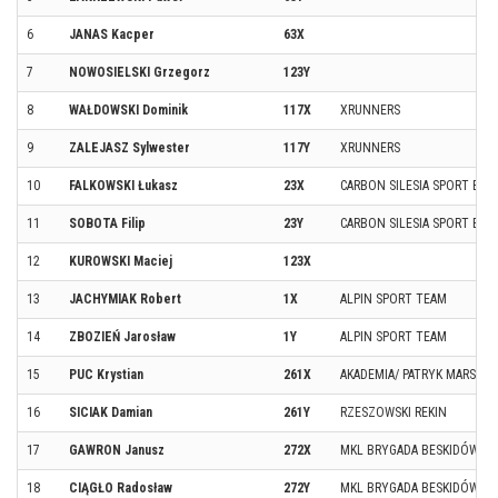
6
JANAS Kacper
63X
7
NOWOSIELSKI Grzegorz
123Y
8
WAŁDOWSKI Dominik
117X
XRUNNERS
9
ZALEJASZ Sylwester
117Y
XRUNNERS
10
FALKOWSKI Łukasz
23X
CARBON SILESIA SPORT BY 
11
SOBOTA Filip
23Y
CARBON SILESIA SPORT BY 
12
KUROWSKI Maciej
123X
13
JACHYMIAK Robert
1X
ALPIN SPORT TEAM
14
ZBOZIEŃ Jarosław
1Y
ALPIN SPORT TEAM
15
PUC Krystian
261X
AKADEMIA/ PATRYK MARSZAŁ
16
SICIAK Damian
261Y
RZESZOWSKI REKIN
17
GAWRON Janusz
272X
MKL BRYGADA BESKIDÓW N
18
CIĄGŁO Radosław
272Y
MKL BRYGADA BESKIDÓW N