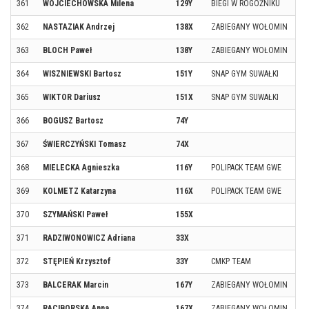
361
WOJCIECHOWSKA Milena
129Y
BIEGI W ROGOŹNIKU
362
NASTAZIAK Andrzej
138X
ZABIEGANY WOŁOMIN
363
BLOCH Paweł
138Y
ZABIEGANY WOŁOMIN
364
WISZNIEWSKI Bartosz
151Y
SNAP GYM SUWAŁKI
365
WIKTOR Dariusz
151X
SNAP GYM SUWAŁKI
366
BOGUSZ Bartosz
74Y
367
ŚWIERCZYŃSKI Tomasz
74X
368
MIELECKA Agnieszka
116Y
POLIPACK TEAM GWE
369
KOLMETZ Katarzyna
116X
POLIPACK TEAM GWE
370
SZYMAŃSKI Paweł
155X
371
RADZIWONOWICZ Adriana
33X
372
STĘPIEŃ Krzysztof
33Y
CMKP TEAM
373
BALCERAK Marcin
167Y
ZABIEGANY WOŁOMIN
374
RACIBORSKA Anna
167X
ZABIEGANY WOŁOMIN