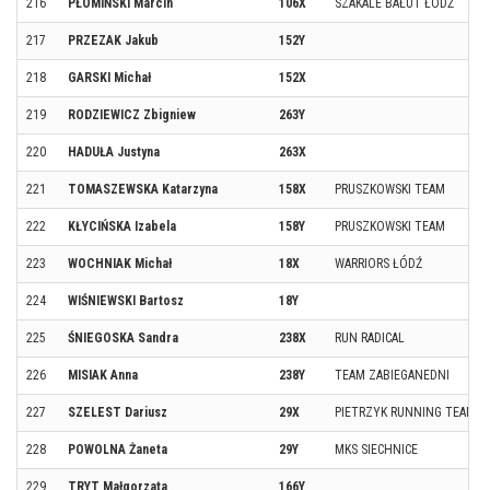
216
PŁOMIŃSKI Marcin
106X
SZAKALE BAŁUT ŁÓDŹ
217
PRZEZAK Jakub
152Y
218
GARSKI Michał
152X
219
RODZIEWICZ Zbigniew
263Y
220
HADUŁA Justyna
263X
221
TOMASZEWSKA Katarzyna
158X
PRUSZKOWSKI TEAM
222
KŁYCIŃSKA Izabela
158Y
PRUSZKOWSKI TEAM
223
WOCHNIAK Michał
18X
WARRIORS ŁÓDŹ
224
WIŚNIEWSKI Bartosz
18Y
225
ŚNIEGOSKA Sandra
238X
RUN RADICAL
226
MISIAK Anna
238Y
TEAM ZABIEGANEDNI
227
SZELEST Dariusz
29X
PIETRZYK RUNNING TEAM
228
POWOLNA Żaneta
29Y
MKS SIECHNICE
229
TRYT Małgorzata
166Y