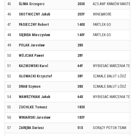
45
ŚLIWA Grzegorz
203X
AZS AWF KRAKÓW MASTERS
46
SKOTNICZNY Jakub
203Y
WINE&MORE
47
PASIECZNY Robert
140X
FARTLEK GO
48
SIĘBIDA Mieczysław
140Y
FARTLEK GO
49
POLAK Jarosław
28X
50
WÓJCIAK Paweł
28Y
51
KAZIKOWSKI Karol
64Y
WYBIEGAĆ MARZENIA TEAM
52
GŁOWACKI Krzysztof
38Y
SZAKALE BAŁUT ŁÓDŹ
53
DRAB Szymon
38X
SZAKALE BAŁUT ŁÓDŹ
54
WAWRZYNIAK Jakub
64X
WYBIEGAĆ MARZENIA TEAM
55
ZUCHLKE Tomasz
183X
56
WINIARSKI Jarosław
183Y
57
ZARĘBA Dariusz
51X
GORĄCY POTOK TEAM